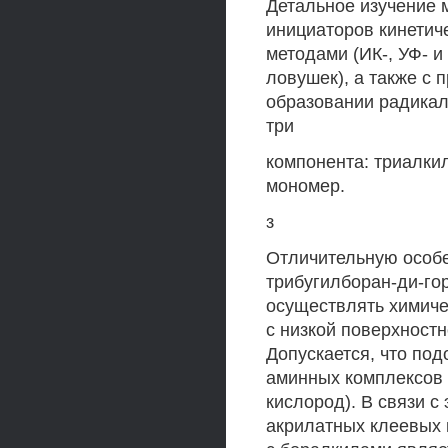
Детальное изучение
инициаторов кинетич
методами (ИК-, УФ- и
ловушек), а также с 
образовании радикал
три
компонента: триалки
мономер.
з
Отличительную особе
трибугилборан-ди-го
осуществлять химиче
с низкой поверхностн
Допускается, что по
аминных комплексов 
кислород). В связи 
акрилатных клеевых 