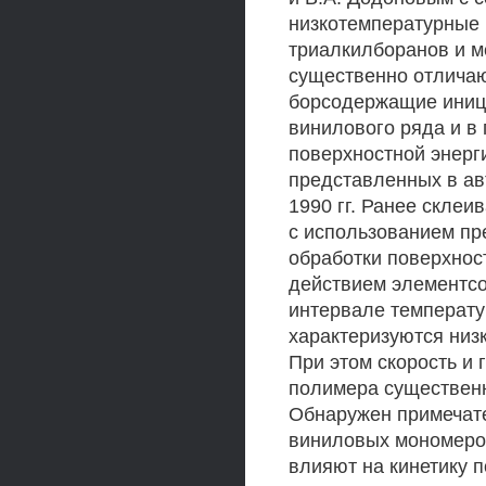
низкотемпературные
триалкилборанов и м
существенно отличаю
борсодержащие иниц
винилового ряда и в
поверхностной энерги
представленных в ав
1990 гг. Ранее скле
с использованием пр
обработки поверхнос
действием элементс
интервале температур
характеризуются низ
При этом скорость и
полимера существенн
Обнаружен примечате
виниловых мономеров
влияют на кинетику 