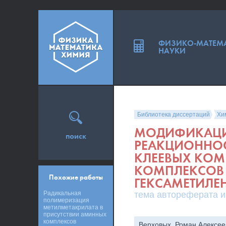
ФИЗИКО-МАТЕМ
НАУКИ
Библиотека диссертаций
Хи
МОДИФИКАЦ
поиск
РЕАКЦИОННО
КЛЕЕВЫХ КОМ
КОМПЛЕКСОВ 
Похожие работы
ГЕКСАМЕТИЛ
Радикальная
тема автореферата и
полимеризация
метилметакрилата в
присутствии аминных
комплексов
Верховых, Роман Алексее