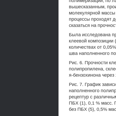
полимеризации, по ла
вышесказанным, прои
молекулярной массы
процессы проходят д
сказаться на прочнос
Была исследована пр
клеевой композиции (
количествах от 0,05%
шва наполненного пол
Рис. 6. Прочности к
полипропилена, скл
я-бензохинона через 
Рис. 7. График зави
наполненного полипр
рецептур с различны
ПБХ (1), 0,1 % масс. 
без ПБХ (5), 0,5% мас