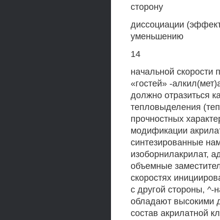
сторону
диссоциации (эффект
уменьшению
14
начальной скорости 
«гостей» -алкил(мет)
должно отразиться к
тепловыделения (теп
прочностных характер
модификации акрила
синтезированные нам
изоборнилакрилат, а
объемные заместители
скоростях иницииров
с другой стороны, ^
обладают высокими 
состав акрилатной кл