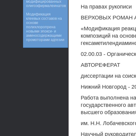
модифицированных
олигоэфирмалеинатов
На правах рукописи
Модификация
ВЕРХОВЫХ РОМАН 
клеевых составов на
основе
полихлоропрена
«Модификация реакц
новыми эпокси- и
композиций на основ
аминосодержащими
промоторами адгезии
гексаметилендиамин
02.00.03 - Органичес
АВТОРЕФЕРАТ
диссертации на соис
Нижний Новгород - 2
Работа выполнена на
государственного ав
высшего образования
им. H.H. Лобачевског
Научный руководител