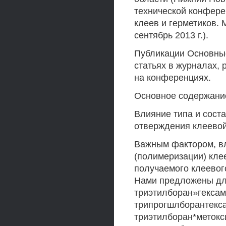
технической конфере
клеев и герметиков.
сентябрь 2013 г.).
Публикации Основные
статьях в журналах,
на конференциях.
Основное содержани
Влияние типа и сост
отверждения клеево
Важным фактором, в
(полимеризации) клее
получаемого клеевог
Нами предложены дл
триэтилборан»гекса
трипрогшлборантекс
триэтилборан*меток