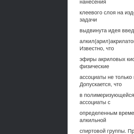
нанесения
клеевого слоя на из
задачи
выдвинута идея введ
алкил(арил)акрилато
Известно, что
эфиры акриловых кис
физические
ассоциаты не только 
Допускается, что
в полимеризующейся
ассоциаты с
определенным времен
алкильной
спиртовой группы. П