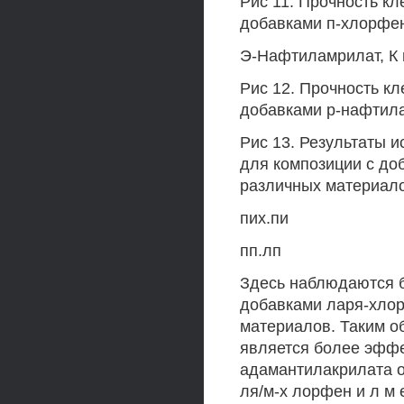
Рис 11. Прочность кл
добавками п-хлорфе
Э-Нафтиламрилат, К 
Рис 12. Прочность кл
добавками р-нафтил
Рис 13. Результаты 
для композиции с до
различных материало
пих.пи
пп.лп
Здесь наблюдаются б
добавками ларя-хлор
материалов. Таким о
является более эффе
адамантилакрилата 
ля/м-х лорфен и л м