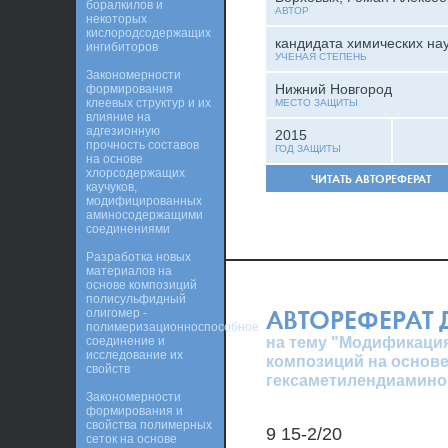
боралкилов и
АВТОР
некоторых
кислородсодержащих
кандидата химических на
ингибиторов
УЧЕНАЯ СТЕПЕНЬ
Закономерности
Нижний Новгород
формирования
клеевых структур и их
МЕСТО ЗАЩИТЫ
влияние на
адгезионную
2015
прочность составов
ГОД ЗАЩИТЫ
на основе
хлорсодержащих
ЧИТАТЬ АВТОРЕФЕРАТ
каучуков,
модифицированных
аминосодержащими
соединениями
Разработка новых
материалов на
основе композиций
полисульфидный
АВТОРЕФЕРАТ
олигомер -
полимеризационноспособное
на тему "Модификаци
соединение и
исследование их
композиций на основе
свойств
гексаметилендиамино
Закономерности
формирования и
свойства полимерных
9 15-2/20
сеток на основе