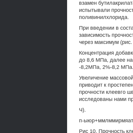
взамен бутилакрилат
испытывали прочност
поливинилхлорида.
При введении в сост
зависимость прочнос
через максимум (рис. 
Концентрация добавк
до 8,6 МПа, далее на
-8,2МПа, 2%-8,2 МПа
Увеличение массовой
приводит к простепе
прочности клеевго шв
исследованы нами пр
Ч).
п-ыюр+ммлммирмяа
Рис 10. Прочность кл