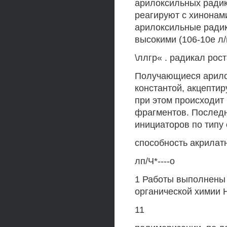
арилоксильных радик
реагируют с хинонами
арилоксильные радик
высокими (106-10е л/
\ллгр« . радикал рост
Получающиеся арило
константой, акцепти
при этом происходит
фрагментов. Последн
инициаторов по типу
способность акрилат
лп/Ч*----о
1 Работы выполнены
органической химии 
11