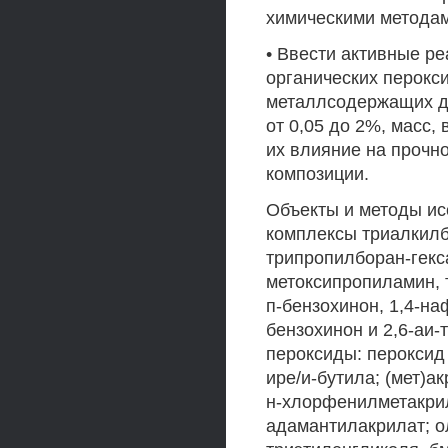
химическими методам
• Ввести активные р
органических перокс
металлсодержащих ди
от 0,05 до 2%, масс,
их влияние на прочн
композиции.
Объекты и методы ис
комплексы триалкилб
трипропилборан-гекс
метоксипропиламин, 
п-бензохинон, 1,4-наф
бензохинон и 2,6-аи-
пероксиды: пероксид 
ире/и-бутила; (мет)а
н-хлорфенилметакрил
адамантилакрилат; о