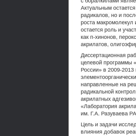
с боралкилами являе
Актуальным остается
радикалов, но и пос
роста макромолекул 
остается роль и учас
как п-хинонов, перок
акрилатов, олигоэфи
Диссертационная ра
целевой программы «
России» в 2009-2013 
элементоорганических
направленные на реш
радикальной контро
акрилатных адгезиво
«Лаборатория акрил
им. Г.А. Разуваева Р
Цель и задачи иссле
влияния добавок реа