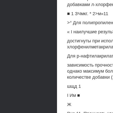
добавками л-хлорфе
■ 1 ЗЧмкг. * 2>м»11
>° Для полипропиле
« I наилучшие резул
достигнуты при испол
хлорфенилметакрила
Для р-нафтилакрила
зависимость прочнос
однако максимум бол
количестве добавки (
шщд 1
I Им ■
Ж