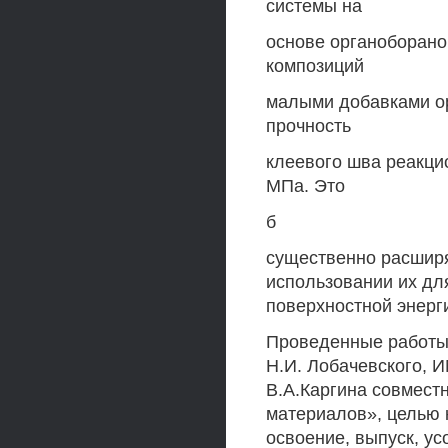
системы на
основе органоборан
композиций
малыми добавками ор
прочность
клеевого шва реакци
МПа. Это
б
существенно расширя
использовании их дл
поверхностной энерги
Проведенные работы 
Н.И. Лобачевского, 
В.А.Каргина совмест
материалов», целью 
освоение, выпуск, у