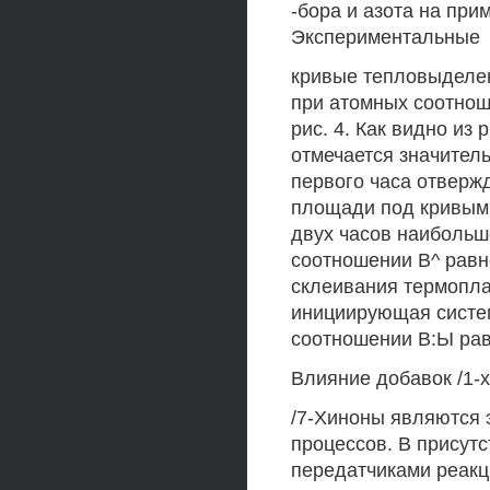
-бора и азота на пр
Экспериментальные
кривые тепловыделе
при атомных соотноше
рис. 4. Как видно из
отмечается значител
первого часа отверж
площади под кривыми
двух часов наибольш
соотношении В^ равно
склеивания термопла
инициирующая систе
соотношении В:Ы рав
Влияние добавок /1-
/7-Хиноны являются
процессов. В присут
передатчиками реакц