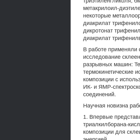
триэтиленгликоля, б
метакрилоил-диэтиле
некоторые металлоор
диакрилат трифенил
дикротонат трифени
диакрилат трифенилв
В работе применяли
исследование склеен
разрывных машин: Tes
термокинетические и
композиции с исполь
ИК- и ЯМР-спектроск
соединений.
Научная новизна раб
1. Впервые предста
триалкилборана-кисл
композиции для скле
энергией.