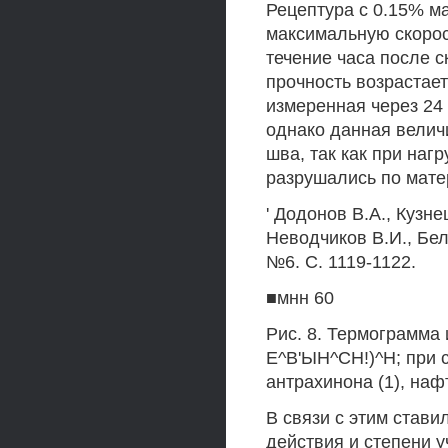
Рецептура с 0.15% м
максимальную скорос
течение часа после 
прочность возрастает
измеренная через 24 
однако данная велич
шва, так как при наг
разрушались по мате
' Додонов В.А., Кузне
Неводчиков В.И., Бело
№6. С. 1119-1122.
■мнн 60
Рис. 8. Термограмма
Е^В'ЫН^СН!)^Н; при с
антрахинона (1), наф
В связи с этим стави
действия и степени у