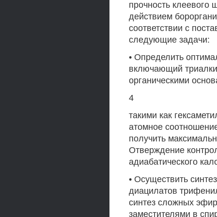
прочность клеевого 
действием бороргани
соответствии с пост
следующие задачи:
• Определить оптима
включающий триалкил
органическими основ
4
такими как гексамет
атомное соотношение 
получить максимальн
Отверждение контро
адиабатического кал
• Осуществить синте
диацилатов трифени
синтез сложных эфир
заместителями в спир