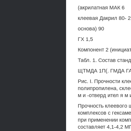
(акрилатная МАК 6
клеевая Дакрил 80- 2
основа) 90
ГХ 1,5
Компонент 2 (инициат
Табл. 1. Состав ста
ЩТМДА 1П(. ГМДА Г
Рис. I. Прочности кл
полипропилена, скле
м и -отверд ител я м 
Прочность клеевого 
комплексов с гексам
при применении ком
составляет 4,1-4,2 МП