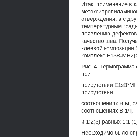
Итак, применение в 
метоксипропиламином
отверждения, а с дру
температурным град
появлению дефектов в
качество шва. Получ
клеевой композиции 
комплекс Е13В-МН2(
Рис. 4. Термограмма
при
присутствии Е1зВ*М
присутствии
соотношениях В:М, ра
соотношениях В:1ч|,
и 1:2(3) равных 1:1 (1)
Необходимо было оп