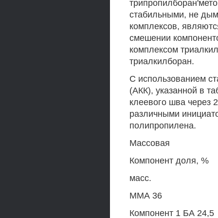
трипропилборан'мето
стабильными, не дым
комплексов, являютс
смешении компоненто
комплексом триалкил
триалкилборан.
С использованием ст
(АКК), указанной в т
клеевого шва через 
различными инициат
полипропилена.
Массовая
Компонент доля, %
масс.
ММА 36
Компонент 1 БА 24,5