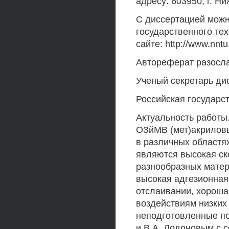
адресу: 603950, г. Н
С диссертацией можн
государственного тех
сайте: http://www.nntu.
Автореферат разослан
Ученый секретарь ди
Российская государс
Актуальность работ
ОЗйМВ (мет)акрилов
в различных областя
являются высокая ск
разнообразных матер
высокая адгезионная 
отслаивании, хороша
воздействиям низких
неподготовленные пов
и В.А. Додоновым с 