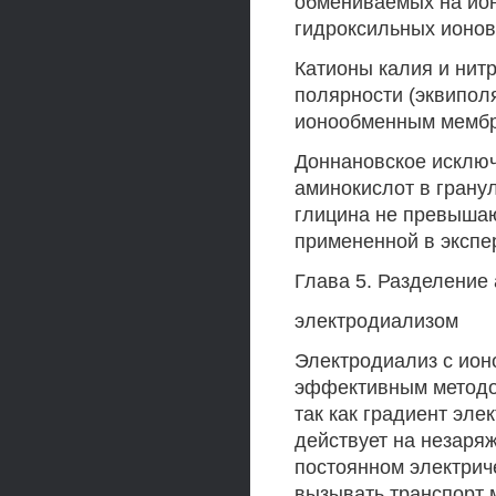
обмениваемых на ио
гидроксильных ионов
Катионы калия и нит
полярности (эквипол
ионообменным мембра
Доннановское исключ
аминокислот в грану
глицина не превышаю
примененной в экспе
Глава 5. Разделение
электродиализом
Электродиализ с ио
эффективным методом
так как градиент эле
действует на незаря
постоянном электрич
вызывать транспорт 