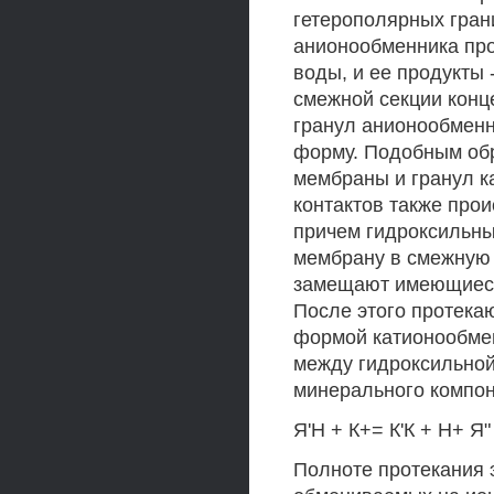
гетерополярных гран
анионообменника про
воды, и ее продукты
смежной секции конц
гранул анионообменн
форму. Подобным обр
мембраны и гранул к
контактов также про
причем гидроксильн
мембрану в смежную 
замещают имеющиеся
После этого протека
формой катионообмен
между гидроксильно
минерального компо
Я'Н + К+= К'К + Н+ Я
Полноте протекания 