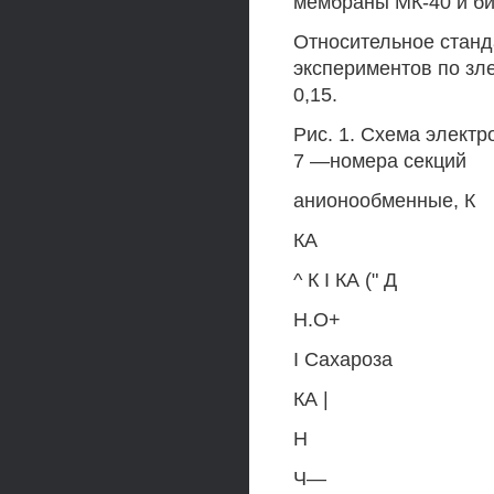
мембраны МК-40 и б
Относительное станд
экспериментов по зле
0,15.
Рис. 1. Схема элект
7 —номера секций
анионообменные, К
КА
^ К I КА (" Д
Н.О+
I Сахароза
КА |
Н
Ч—