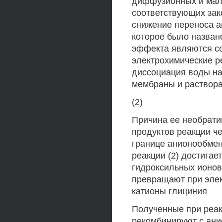
диффузионных и мало
соответствующих зак
снижение переноса а
которое было назван
эффекта являются с
электрохимические р
диссоциация воды н
мембраны и раствор
(2)
Причина ее необрати
продуктов реакции ч
границе анионообмен
реакции (2) достигае
гидроксильных ионов
превращают при элек
катионы глициния
Полученные при реакц
рекомбинируют с ани