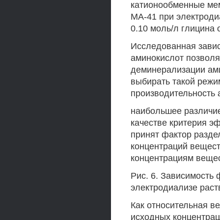
катионообменные ме
МА-41 при электродиа
0.10 моль/л глицина 
Исследованная завис
аминокислот позволя
деминерализации ами
выбирать такой режи
производительность 
наибольшее различие
качестве критерия э
принят фактор разде
концентраций вещест
концентрациям вещес
Рис. 6. Зависимость 
электродиализе раст
Как относительная в
исходных концентрац