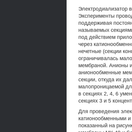
Электродиализатор в
Эксперименты провод
поддерживая постоян
называемых секциям
под действием прило
через катионообменн
нечетные (секции ко
ограничивалась мал
мембраной. Анионы и
анионообменные мем
секции, откуда их д
малопроницаемой для
в секциях 2, 4, 6 ум
секциях 3 и 5 концен
Для проведения эле
катионообменными и
показанный на рисун