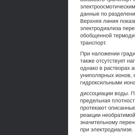
электроосмотическим
данные по разделени
Верхняя линия показ
электродиализа перен
обобщенной термодин
транспорт.
При наложении гради
также отсутствует н
однако в растворах 
униполярных ионов, 
гидроксильными иона
диссоциации воды. П
предельная плотност
протекают описанны
реакции необратимой
значительному пере
при электродиализе.