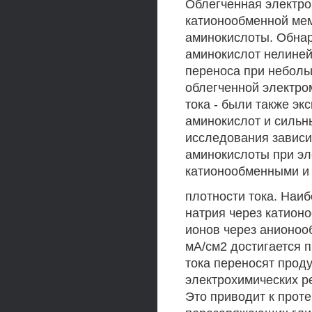
Облегченная электром
катионообменной мем
аминокислоты. Обна
аминокислот нелине
переноса при неболь
облегченной электро
тока - были также э
аминокислот и сильны
исследования зависи
аминокислоты при э
катионообменными и
плотности тока. Наи
натрия через катион
ионов через анионоо
мА/см2 достигается п
тока переносят прод
электрохимических р
Это приводит к прот