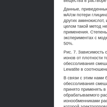
вещества в растворе
Данные, приведенные 
мА/см потери глицин
других аминокислот,
целом такой метод н
применения. Степень
экспериментах с мод
50%.
Рис. 7. Зависимость 
ионов от плотности т
обессоливания смеш
Lewatite в соотношени
В связи с этим нами
обессоливания смеша
принято применять в 
обрабатываемого рас
ионообменниками рас
которой электропров