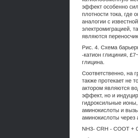
эффект особенно си
плотности тока, где 
аналогии с известно
электромиграцией, та
являются переносчик
Рис. 4. Схема барье
-катион глициния, £7
глицина.
Соответственно, на 
также протекает не т
актором являются в
эффект, но и индуци
гидроксильные ионы
аминокислоты и выз
аминокислоты через
NH3- CRH - COOT + 0