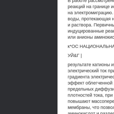
В работе рассмотрен
реакций на границе 
на электромиграцию.
воды, протекающая 
и раствора. Первичн
индуцированные реа
или анионы аминокис
к*ОС НАЦИОНАЛЬНА
УЙ&Г |
результате катионы 
электрический ток п
градиента электриче
эффект облегченной
предельных диффузи
плотностей тока, пр
повышают массопере
мембраны, что позво
аминокислот и разде