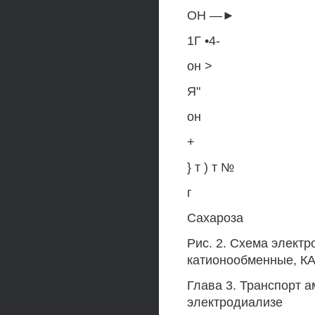
ОН —►
1Г •4-
он >
Я"
он
+
} т ) т №
г
Сахароза
Рис. 2. Схема элект
катионообменные, К
Глава 3. Транспорт 
электродиализе