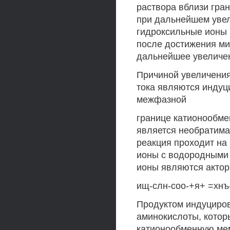
раствора вблизи гра
при дальнейшем увел
гидроксильные ионы 
после достижения ми
дальнейшее увеличен
Причиной увеличения
тока являются индуц
межфазной
границе катионообме
является необратима
реакция проходит на
ионы с водородными 
ионы являются актор
ищ-слн-соо-+я+ =хнъ-
Продуктом индуциров
аминокислоты, котор
катионообменную мем