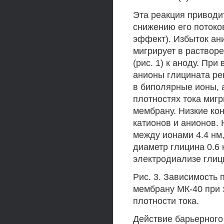
Эта реакция приводи
снижению его потоко
эффект). Избыток ани
мигрирует в раствор
(рис. 1) к аноду. Пр
анионы глицината ре
в биполярные ионы, 
плотностях тока миг
мембрану. Низкие ко
катионов и анионов.
между ионами 4.4 нм,
диаметр глицина 0.6
электродиализе глици
Рис. 3. Зависимость
мембрану МК-40 при 
плотности тока.
Действие барьерног