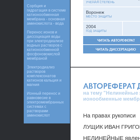
УЧЕНАЯ СТЕПЕНЬ
Сорбция и
гидратация в системе
Воронеж
катионообменная
МЕСТО ЗАЩИТЫ
мембрана - основная
аминокислота - вода
2004
ГОД ЗАЩИТЫ
Перенос ионов и
диссоциация воды
ЧИТАТЬ АВТОРЕФЕРАТ
при электродиализе
водных растворов с
ЧИТАТЬ ДИССЕРТАЦИЮ
катионообменной
фосфоновокислой
мембраной
Электродиализ
растворов
комплексонатов
катионов кальция и
АВТОРЕФЕРАТ
магния
на тему "Нелинейные 
Ионный перенос и
равновесие в
ионообменные мембра
электромембранных
системах с
растворами
На правах рукописи
аминокислот
ЛУЩИК ИВАН ГРИГ
НЕЛИНЕЙНЫЕ явлени