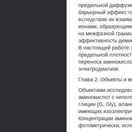
предельной диффузио
барьерный эффект, 
вследствие их взаим
ионами, образующим
на межфазной границ
эффективность демин
В настоящей работе
предельной плотност
переноса аминокисл
электродиализе.
Глава 2. Объекты и 
Объектами исследов
аминокислот с непо
глицин (G, Gly), алан
имеющих изоэлектрич
Концентрации аминок
фотометрически, исп