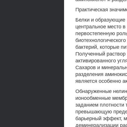
Практическая значим
Белки и образующие 
центральное место в
первостепенную роль
биотехнологического
бактерий, которые п
Полученный раствор 
активированного угл
Сахаров и минеральн
разделения аминокис
является особенно а
Обнаруженные нелин
ионообменные мембра
заданием плотности т
превышающую предел
барьерный эффект, 
деминерализации рас