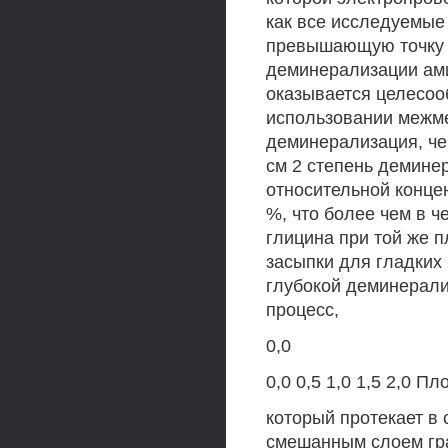
как все исследуемые
превышающую точку и
деминерализации ам
оказывается целесооб
использовании межме
деминерализация, чем
см 2 степень демине
относительной концен
%, что более чем в 
глицина при той же 
засыпки для гладких
глубокой деминерал
процесс,
0,0
0,0 0,5 1,0 1,5 2,0 Пл
который протекает в
смешанным слоем гра