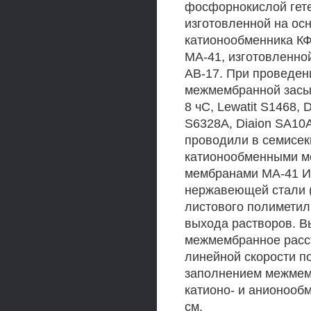
фосфорнокислой гет
изготовленной на ос
катионообменника КФ
МА-41, изготовленно
АВ-17. При проведен
межмембранной засып
8 чС, Lewatit S1468, 
S6328A, Diaion SA1
проводили в семисе
катионообменными м
мембранами МА-41 И,
нержавеющей стали (
листового полиметил
выхода растворов. В
межмембранное расст
линейной скорости по
заполнением межмем
катионо- и анионооб
см.