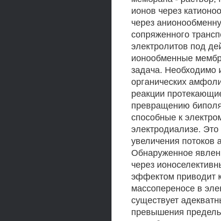
ионов через катионо
через анионообменну
сопряженного трансп
электролитов под дей
ионообменные мембра
задача. Необходимо 
органических амфоли
реакции протекающие
превращению биполя
способные к электро
электродиализе. Это
увеличения потоков 
Обнаруженное явлен
через ионоселективн
эффектом приводит 
массопереносе в эле
существует адекватн
превышения предельн