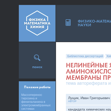
ФИЗИКО-МАТЕМ
НАУКИ
Библиотека диссертаций
Хи
НЕЛИНЕЙНЫЕ 
поиск
АМИНОКИСЛО
МЕМБРАНЫ ПР
тема автореферата и
Похожие работы
Массоперенос
Лущик, Иван Григорьевич
тирозина и
АВТОР
фенилаланина в
электромембранных
системах
кандидата химических на