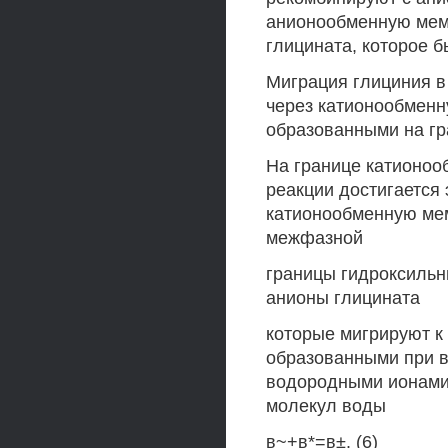
анионообменную мемб
глицината, которое 
Миграция глициния в
через катионообменну
образованными на гр
На границе катионоо
реакции достигается
катионообменную мем
межфазной
границы гидроксиль
анионы глицината
которые мигрируют к
образованными при в
водородными ионами
молекул воды
в~+в*=в±. (6)