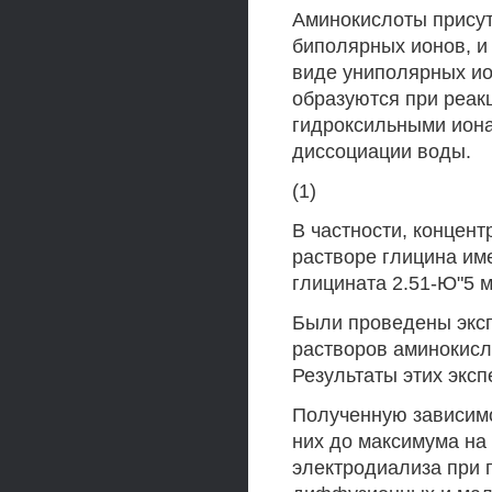
Аминокислоты присут
биполярных ионов, и 
виде униполярных ио
образуются при реак
гидроксильными ион
диссоциации воды.
(1)
В частности, концент
растворе глицина име
глицината 2.51-Ю"5 м
Были проведены экс
растворов аминокисло
Результаты этих эксп
Полученную зависимо
них до максимума на
электродиализа при 