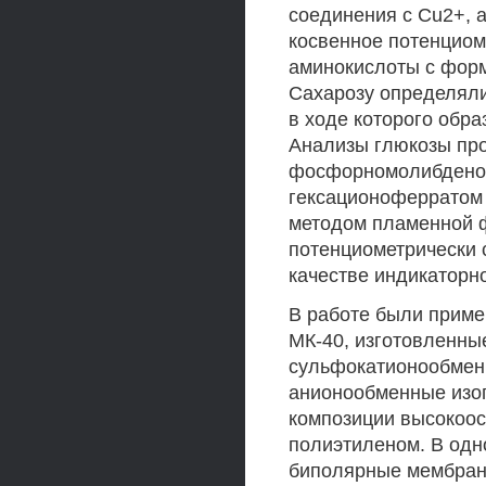
соединения с Cu2+, 
косвенное потенциом
аминокислоты с фор
Сахарозу определяли
в ходе которого обр
Анализы глюкозы про
фосфорномолибденов
гексационоферратом 
методом пламенной ф
потенциометрически 
качестве индикаторно
В работе были прим
МК-40, изготовленны
сульфокатионообменн
анионообменные изо
композиции высокоос
полиэтиленом. В одн
биполярные мембран