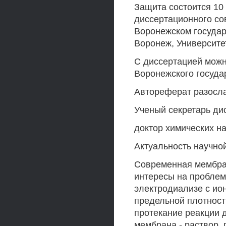
Защита состоится 10 
диссертационного сов
Воронежском государ
Воронеж, Университет
С диссертацией можн
Воронежского госуда
Автореферат разосла
Ученый секретарь дис
доктор химических на
Актуальность научно
Современная мембран
интересы на проблем
электродиализе с и
предельной плотност
протекание реакции 
мембрана - раствор,