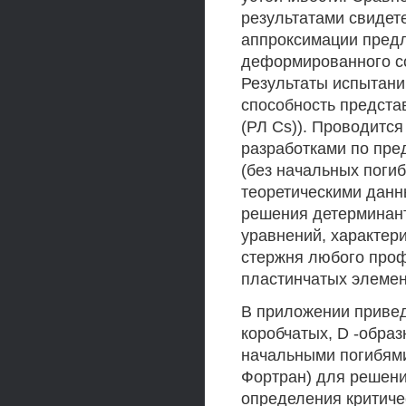
результатами свидет
аппроксимации пред
деформированного со
Результаты испытани
способность предста
(РЛ Cs)). Проводитс
разработками по пре
(без начальных поги
теоретическими данн
решения детерминан
уравнений, характер
стержня любого проф
пластинчатых элемен
В приложении приве
коробчатых, D -обра
начальными погибями
Фортран) для решени
определения критиче