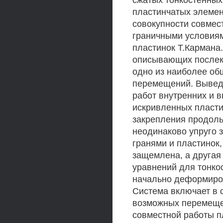
сжатых тонкостенны
пластинчатых элемен
совокупности совмес
граничными условиям
пластинок Т.Кармана
описывающих послекр
одно из наиболее об
перемещений. Вывед
работ внутренних и 
искривленных пласти
закрепления продоль
неодинаково упруго
гранями и пластинок,
защемлена, а другая
уравнений для тонко
начально деформиров
Система включает в 
возможных перемеще
совместной работы п