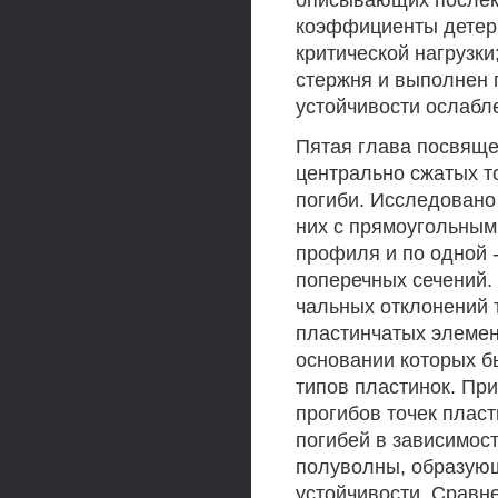
описывающих послек
коэффициенты детер
критической нагрузк
стержня и выполнен 
устойчивости ослабл
Пятая глава посвящ
центрально сжатых т
погиби. Исследовано
них с прямоугольным
профиля и по одной -
поперечных сечений.
чальных отклонений 
пластинчатых элемен
основании которых б
типов пластинок. Пр
прогибов точек плас
погибей в зависимос
полуволны, образующ
устойчивости. Сравн