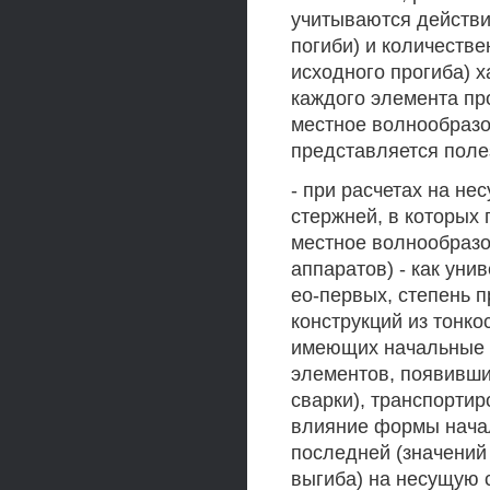
учитываются действ
погиби) и количеств
исходного прогиба) 
каждого элемента пр
местное волнообразо
представляется полез
- при расчетах на н
стержней, в которых
местное волнообразо
аппаратов) - как ун
ео-первых, степень 
конструкций из тонк
имеющих начальные 
элементов, появивших
сварки), транспортир
влияние формы начал
последней (значений
выгиба) на несущую 