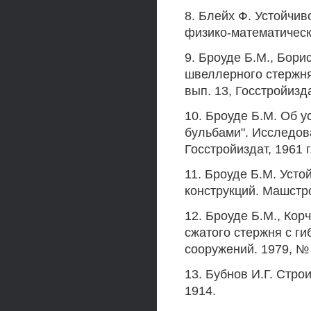
8. Блейх Ф. Устойчив
физико-математическ
9. Броуде Б.М., Бори
швеллерного стержня
вып. 13, Госстройизда
10. Броуде Б.М. Об 
бульбами". Исследов
Госстройиздат, 1961 г
11. Броуде Б.М. Усто
конструкций. Машстро
12. Броуде Б.М., Кор
сжатого стержня с ги
сооружений. 1979, № 4
13. Бубнов И.Г. Стро
1914.