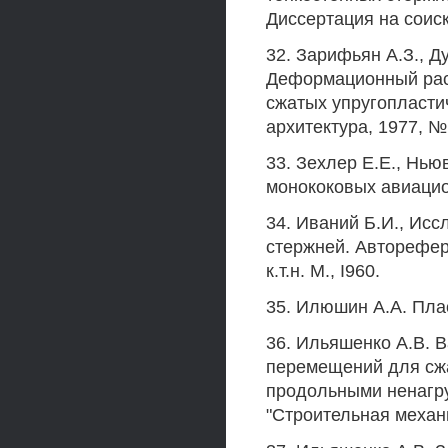
Диссертация на соиска
32. Зарифьян А.З., Ду
Деформационный рас
сжатых упругопластич
архитектура, 1977, № I
33. Зехлер Е.Е., Нь
монококовых авиацио
34. Иваний Б.И., Ис
стержней. Авторефер
к.т.н. М., I960.
35. Илюшин А.А. Плас
36. Ильяшенко А.В. 
перемещений для сжа
продольными ненагр
"Строительная механик