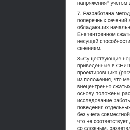
напряжения^ учетом 
7. Разработана мето
поперечных сечений 
обладающих начальн
Енепентренном сжати
несущей способност
сечением.
8»Существующие нор
приведенные в СНиП 
проектировщика (расч
из положения, что ме
внецентренно сжатых 
основу положены ра
исследование работы
поведения отдельных
без учета совместно
что не соответствует
со сложным, разветвл