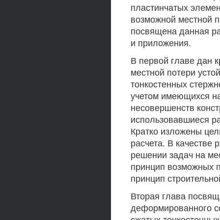
пластинчатых элемен
возможной местной п
посвящена данная раб
и приложения.
В первой главе дан 
местной потери усто
тонкостенных стержн
учетом имеющихся на
несовершенств конст
использовавшиеся ра
Кратко изложены цел
расчета. В качестве 
решении задач на ме
принцип возможных п
принцип строительно
Вторая глава посвя
деформированного со