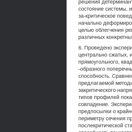
решения детерминан
состояние системы,
за-критическое пове
начально деформиро
целью облегчения ре
различных конкретны
6. Проведено экспер
центрально сжатых, 
прямоугольного, ква
-образного поперечн
способность. Сравнен
предлагаемой методи
закритического напр
типов профилей пока
совпадение. Экспер
предпосылки о край
периметру сечения п
послекритической ста