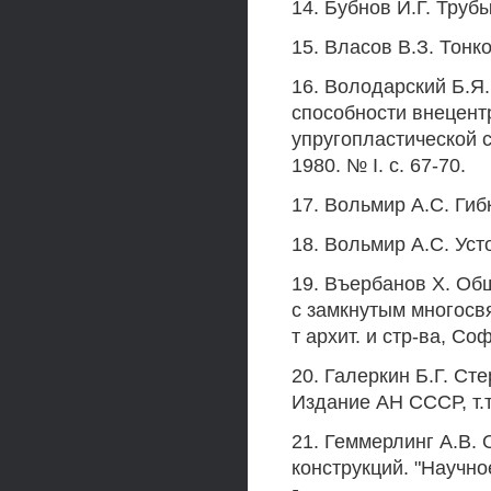
14. Бубнов И.Г. Труб
15. Власов В.З. Тонк
16. Володарский Б.Я
способности внецент
упругопластической с
1980. № I. с. 67-70.
17. Вольмир А.С. Гиб
18. Вольмир А.С. Уст
19. Въербанов X. Об
с замкнутым многосв
т архит. и стр-ва, Соф
20. Галеркин Б.Г. Ст
Издание АН СССР, т.т.
21. Геммерлинг А.В.
конструкций. "Научн