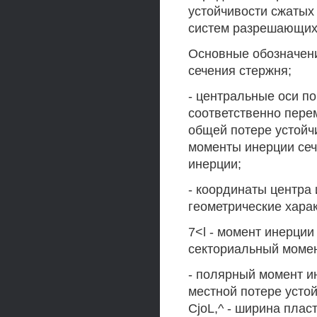
устойчивости сжатых
систем разрешающих 
Основные обозначени
сечения стержня;
- центральные оси по
соответственно пере
общей потере устойчи
моменты инерции сеч
инерции;
- координаты центра 
геометрические хара
7<l - момент инерции
секториальный момен
- полярный момент и
местной потере усто
CjoL,^ - ширина пласт