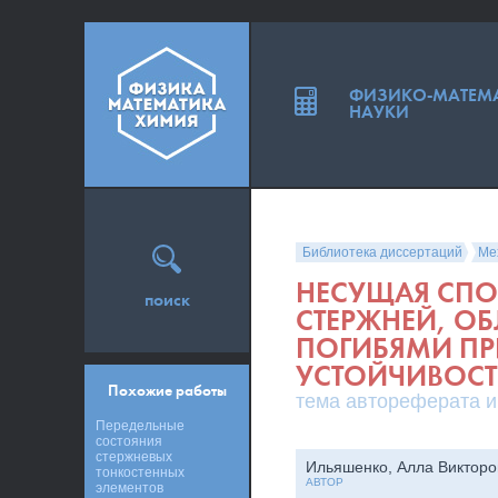
ФИЗИКО-МАТЕМ
НАУКИ
Библиотека диссертаций
Ме
НЕСУЩАЯ СПО
поиск
СТЕРЖНЕЙ, 
ПОГИБЯМИ ПР
УСТОЙЧИВОС
Похожие работы
тема автореферата и
Передельные
состояния
стержневых
Ильяшенко, Алла Викторо
тонкостенных
АВТОР
элементов