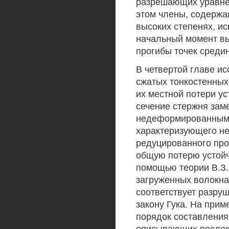
разрешающих уравне
этом члены, содержа
высоких степенях, ис
начальный момент в
прогибы точек среди
В четвертой главе и
сжатых тонкостенных
их местной потери у
сечение стержня зам
недеформированными 
характеризующего не
редуцированного пр
общую потерю устойч
помощью теории В.З. 
загруженных волокна
соответствует разру
закону Гука. На прим
порядок составлени