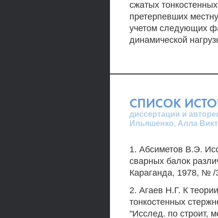
сжатых тонкостенных
претерпевших местну
учетом следующих фа
динамической нагруз
СПИСОК ИСТ
диссертации и автореф
Ильяшенко, Алла Викт
1. Абсиметов В.Э. И
сварных балок различ
Караганда, 1978, № /3
2. Агаев Н.Г. К теор
тонкостенных стержн
"Исслед. по строит, м