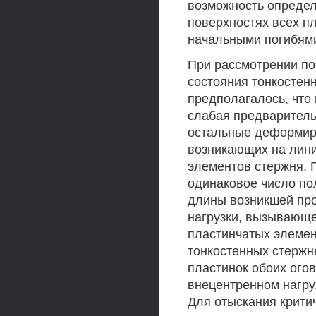
возможность опреде
поверхностях всех п
начальными погибями
При рассмотрении п
состояния тонкостен
предполагалось, что
слабая предваритель
остальные деформиру
возникающих на лини
элементов стержня. 
одинаковое число по
длины возникшей про
нагрузки, вызывающ
пластинчатых элемен
тонкостенных стержн
пластинок обоих ого
внецентренном нагру
Для отыскания крити