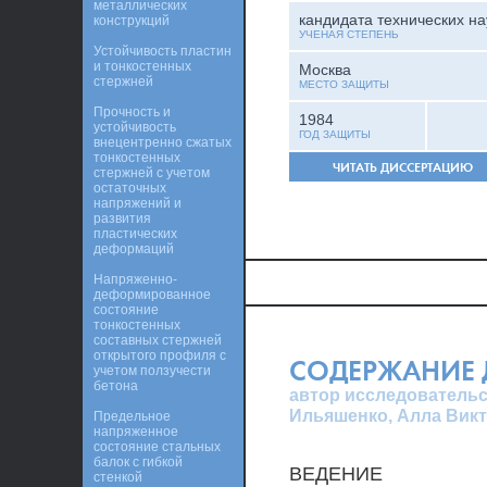
металлических
кандидата технических на
конструкций
УЧЕНАЯ СТЕПЕНЬ
Устойчивость пластин
и тонкостенных
Москва
стержней
МЕСТО ЗАЩИТЫ
Прочность и
1984
устойчивость
ГОД ЗАЩИТЫ
внецентренно сжатых
тонкостенных
ЧИТАТЬ ДИССЕРТАЦИЮ
стержней с учетом
остаточных
напряжений и
развития
пластических
деформаций
Напряженно-
деформированное
состояние
тонкостенных
составных стержней
открытого профиля с
СОДЕРЖАНИЕ 
учетом ползучести
бетона
автор исследовательс
Ильяшенко, Алла Вик
Предельное
напряженное
состояние стальных
балок с гибкой
ВЕДЕНИЕ
стенкой