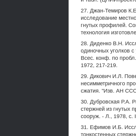
27. Джан-Темиров К.
исследование местно
гнутых профилей. Со
технология изготовл
28. Диденко В.Н. Ис
одиночных уголков с 
Всес. конф. по пробл.
1972, 217-219.
29. Дикович И.Л. Пов
несимметричного про
сжатия. "Изв. АН ССС
30. Дубровская Р.А. 
стержней из гнутых п
сооруж. - Л., 1978, с. I
31. Ефимов И.Б. Исс
тонкостенных стержне