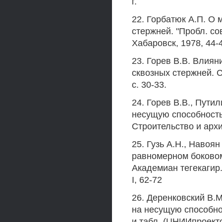
г.
22. Горбатюк А.П. О 
стержней. "Пробл. сов
Хабаровск, 1978, 44-
23. Горев В.В. Влиян
сквозных стержней. С
с. 30-33.
24. Горев В.В., Пути
несущую способность
Строительство и архит
25. Гузь А.Н., Навоя
равномерном боковом
Академиан тегекагир.
I, 62-72
26. Деренковский В.М
на несущую способнос
и табл. (ЦНИИпроект