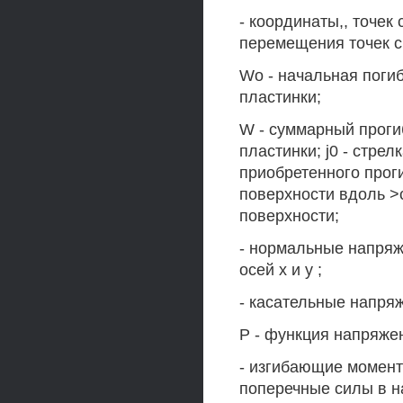
- координаты,, точек 
перемещения точек с
Wo - начальная поги
пластинки;
W - суммарный проги
пластинки; j0 - стрел
приобретенного прог
поверхности вдоль >с
поверхности;
- нормальные напряж
осей х и у ;
- касательные напря
Р - функция напряже
- изгибающие моменты
поперечные силы в на