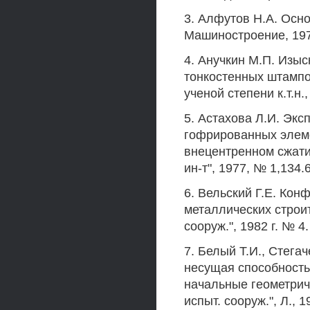
3. Алфутов Н.А. Осно
Машиностроение, 1978
4. Анучкин М.П. Изы
тонкостенных штампо
ученой степени к.т.н.,
5. Астахова Л.И. Эк
гофрированных элеме
внецентренном сжатии.
ин-т", 1977, № 1,134.
6. Вельский Г.Е. Ко
металлических строит
сооруж.", 1982 г. № 4.
7. Белый Т.И., Стег
несущая способност
начальные геометрич
испыт. сооруж.", Л., 1