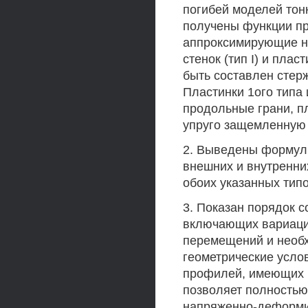
погибей моделей тон
получены функции пр
аппроксимирующие на
стенок (тип I) и плас
быть составлен стерж
Пластинки 1ого типа
продольные грани, пл
упруго защемленную
2. Выведены формул
внешних и внутренни
обоих указанных тип
3. Показан порядок 
включающих вариаци
перемещений и необх
геометрические усло
профилей, имеющих 
позволяет полностью
напряженно-деформи