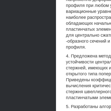
профиля при любом у
вариационные уравне
наиболее распростра
обладающих начальн
пластинчатых элемент
для центрально сжат
-образного сечений 
профиля.
4. Предложена метод
устойчивости центра
стержней, имеющих и
открытого типа попе
Приведены коэффици
вычисления критичес
стержня швеллерного
пластинчатыми элем
5. Разработаны алгор