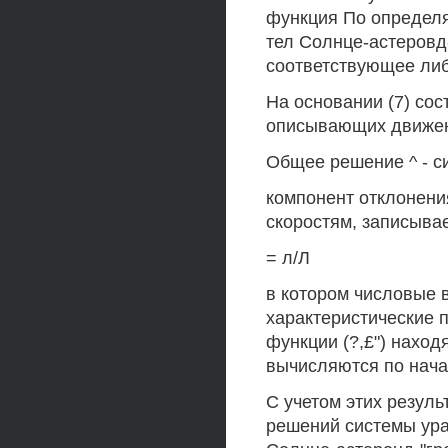
функция По определя
тел Солнце-астеровд
соответствующее ли
На основании (7) сос
описывающих движени
Общее решение ^ - с
компонент отклонени
скоростям, записывае
= л/Л
в котором числовые
характеристические п
функции (?,£") наход
вычисляются по нача
С учетом этих резул
решений системы ура