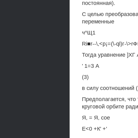
постоянная).
С целью преобразова
переменные
ч^Щ1
Ri■r--\,<p¡=(\-ql)г-\>rФ
Тогда уравнение ]ХГ
' 1=3 А
(3)
в силу соотношений (
Предполагается, что 
круговой орбите рад
Я, = Я, сое
Е<0 +К' +'