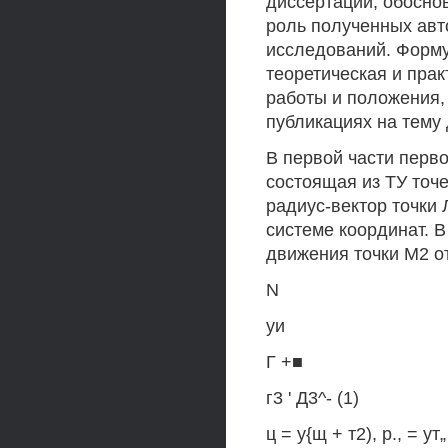
диссертации, обоснов
роль полученных авт
исследований. Форму
теоретическая и прак
работы и положения,
публикациях на тему
В первой части перв
состоящая из ТУ точек 
радиус-вектор точки 
системе координат. 
движения точки М2 о
N
уи
Г +■
г3 ' Д3^- (1)
ц = у{щ + т2), р., = ут„