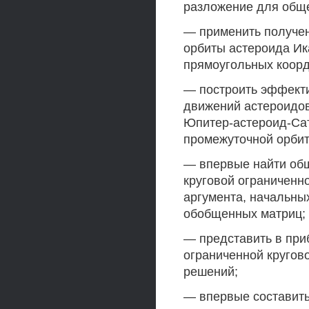
разложение для обще
— применить получе
орбиты астероида Ик
прямоугольных коорд
— построить эффект
движений астероидов
Юпитер-астероид-Сат
промежуточной орбит
— впервые найти об
круговой ограниченн
аргумента, начальны
обобщенных матриц;
— представить в пр
ограниченной кругово
решений;
— впервые составить