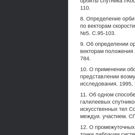
орбиты спутника //Ко
110.
8. Определение орби
по векторам скорости 
№5. С.95-103.
9. Об определении о
векторам положения /
784.
10. О применении об
представлении возму
исследования. 1995, т
11. Об одном способ
галилеевых спутнико
искусственных тел Со
междуи. участием. СП
12. О промежуточных
точки либрации сист