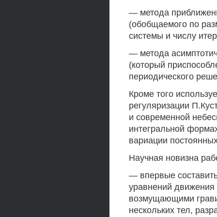
— метода приближен
(обобщаемого по ра
системы и числу ите
— метода асимптотич
(который приспособл
периодического реш
Кроме того использу
регуляризации П.Кус
и современной небес
интегральной формах
вариации постоянных
Научная новизна раб
— впервые составить
уравнений движения 
возмущающими гравит
нескольких тел, раз