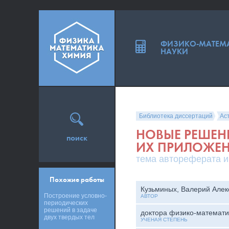
ФИЗИКО-МАТЕМ
НАУКИ
Библиотека диссертаций
Ас
НОВЫЕ РЕШЕН
поиск
ИХ ПРИЛОЖЕ
тема автореферата и
Похожие работы
Кузьминых, Валерий Алек
Построение условно-
АВТОР
периодических
решений в задаче
доктора физико-математи
двух твердых тел
УЧЕНАЯ СТЕПЕНЬ