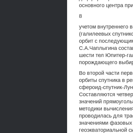
основного центра пр
8
учетом внутреннего 
(галилеевых спутник
орбит с последующи
С.А.Чаплыгина соста
шести тел Юпитер-га
порождающего выбир
Во второй части пер
орбиты спутника в р
сфероид-спутник-Лун
Составляются четвер
значений прямоуголь
методики вычисления
проводилась для тр
значениями фазовых 
геоэкваториальной си