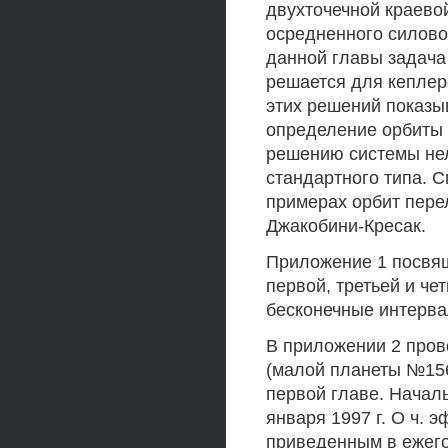
двухточечной краево
осредненного силово
данной главы задача
решается для кеплер
этих решений показыв
определение орбиты 
решению системы не
стандартного типа. 
примерах орбит пере
Джакобини-Кресак.
Приложение 1 посвя
первой, третьей и че
бесконечные интерва
В приложении 2 пров
(малой планеты №156
первой главе. Начал
января 1997 г. О ч.
приведенным в ежего