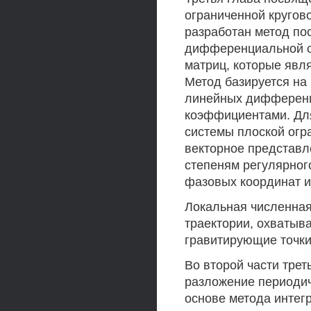
ограниченной кругово
разработан метод по
дифференциальной с
матриц, которые явл
Метод базируется на
линейных дифференц
коэффициентами. Дл
системы плоской огр
векторное представл
степеням регулярног
фазовых координат и
Локальная численная
траектории, охваты
гравитирующие точки
Во второй части тре
разложение периодич
основе метода инте