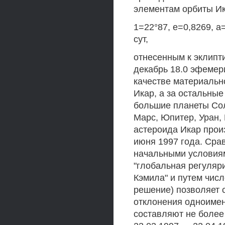
элементам орбиты Ик
1=22°87, е=0,8269, а
сут,
отнесенным к эклипти
декабрь 18.0 эфемер
качестве материальн
Икар, а за остальные
большие планеты Сол
Марс, Юпитер, Уран,
астероида Икар прои
июня 1997 года. Сра
начальными условия
"глобальная регуля
Кэмила" и путем чис
решение) позволяет 
отклонения одноимен
составляют не более