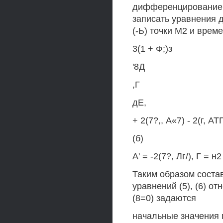
дифференцирование 
записать уравнения 
(-Ь) точки М2 и врем
3(1 + Ф;)з
'8Д
,Г
дЕ,
+ 2(7?,, А«7) - 2(г, АТ
(б)
А' = -2(7?, Лг/), Г = н2
Таким образом соста
уравнений (5), (6) 
(8=0) задаются
начальные значения 