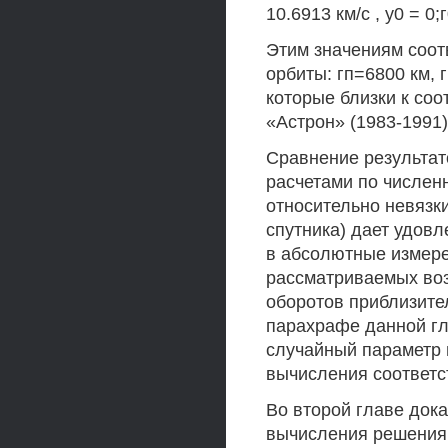
10.6913 км/с , у0 = 0;
Этим значениям соот
орбиты: гп=6800 км, 
которые близки к со
«Астрон» (1983-1991)
Сравнение результа
расчетами по числен
относительно невязк
спутника) дает удов
в абсолютные измере
рассматриваемых воз
оборотов приблизите
парахрафе данной гл
случайный параметр 
вычисления соответ
Во второй главе док
вычисления решения