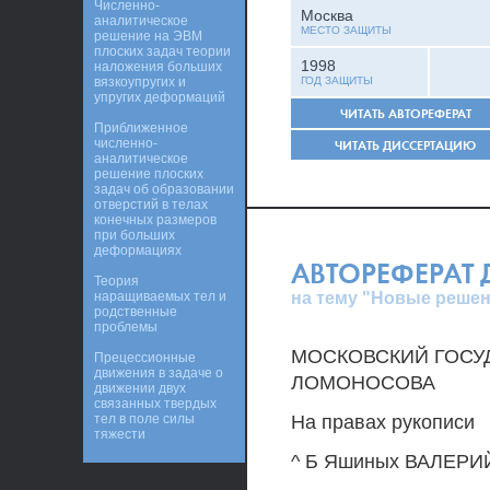
Численно-
Москва
аналитическое
МЕСТО ЗАЩИТЫ
решение на ЭВМ
плоских задач теории
1998
наложения больших
вязкоупругих и
ГОД ЗАЩИТЫ
упругих деформаций
ЧИТАТЬ АВТОРЕФЕРАТ
Приближенное
численно-
ЧИТАТЬ ДИССЕРТАЦИЮ
аналитическое
решение плоских
задач об образовании
отверстий в телах
конечных размеров
при больших
деформациях
АВТОРЕФЕРАТ
Теория
на тему "Новые решен
наращиваемых тел и
родственные
проблемы
МОСКОВСКИЙ ГОСУД
Прецессионные
движения в задаче о
ЛОМОНОСОВА
движении двух
связанных твердых
тел в поле силы
На правах рукописи
тяжести
^ Б Яшиных ВАЛЕР