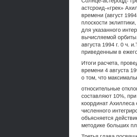
Солнце-астероцд-"гре
астсроид-«грек» Ахи
времени (август 1994
плоскости эклиптики,
для указанного инте
вычисляемой орбиты
августа 1994 г. 0 ч.
приведенным в ежег
Итоги расчета, пров
времени 4 августа 1
о том, что максимал
относительные откло
составляют 10%, при
координат Ахиллеса 
численного интегрир
объясняется действи
методике больших пл
Третья глава посвящ