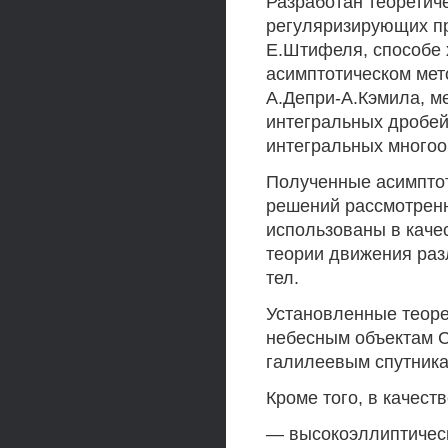
Разработан теоретич
регуляризирующих пр
Е.Штифеля, способе 
асимптотическом мет
А.Депри-А.Кэмила, м
интегральных дробей
интегральных многоо
Полученные асимптот
решений рассмотренн
использованы в каче
теории движения раз
тел.
Установленные теоре
небесным объектам С
галилеевым спутник
Кроме того, в качес
— высокоэллиптическ