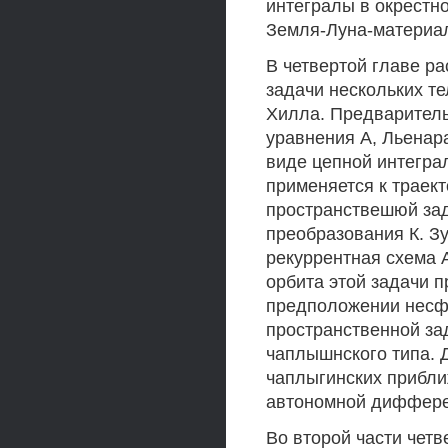
интегралы в окрестн
Земля-Луна-материал
В четвертой главе р
задачи нескольких те
Хилла. Предваритель
уравнения А, Льенар
виде цепной интегра
применяется к траек
пространствешюй за
преобразования К. Зу
рекуррентная схема 
орбита этой задачи п
предположении несфе
пространственной за
чаплышнского типа. 
чаплыгинских прибл
автономной диффере
Во второй части чет