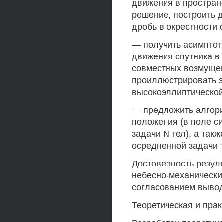
движения в простран
решение, построить 
дробь в окрестности
— получить асимптот
движения спутника в
совместных возмущен
проиллюстрировать э
высокоэллиптической
— предложить алгор
положения (в поле с
задачи N тел), а так
осредненной задачи т
Достоверность резул
небесно-механически
согласованием вывод
Теоретическая и пра