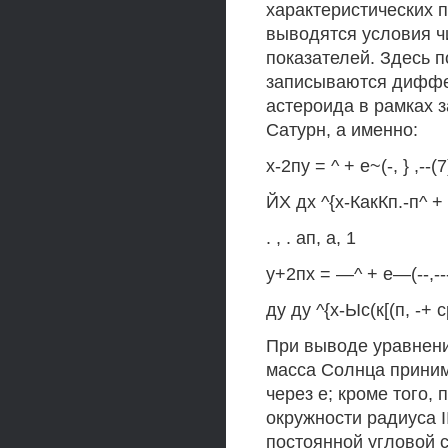
характеристических 
выводятся условия ч
показателей. Здесь 
записываются диффе
астероида в рамках 
Сатурн, а именно:
х-2пу = ^ + е~(-, } ,--(7
ЙХ дх ^{х-КакКп.-п^ +
. , . ап, а, 1
у+2пх = —^ + е—(--,---
ду ду ^{х-Ыс(к[(п, -+ ср
При выводе уравнени
масса Солнца приним
через е; кроме того,
окружности радиуса I
постоянной угловой 