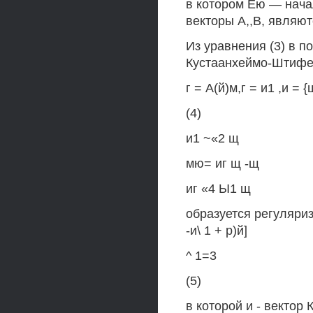
в котором Ею — нача
векторы А,,В, являют
Из уравнения (3) в 
Кустаанхеймо-Штиф
г = А(й)м,г = и1 ,и = 
(4)
и1 ~«2 щ
мю= иг щ -щ
иг «4 Ы1 щ
образуется регуляриз
-и\ 1 + р)й]
^ 1=3
(5)
в которой и - вектор