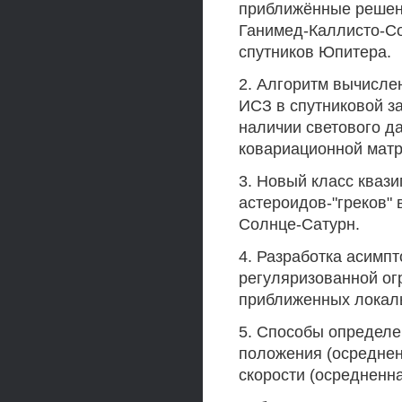
приближённые решен
Ганимед-Каллисто-С
спутников Юпитера.
2. Алгоритм вычисле
ИСЗ в спутниковой з
наличии светового д
ковариационной мат
3. Новый класс кваз
астероидов-"греков" 
Солнце-Сатурн.
4. Разработка асимп
регуляризованной ог
приближенных локаль
5. Способы определе
положения (осреднен
скорости (осредненна