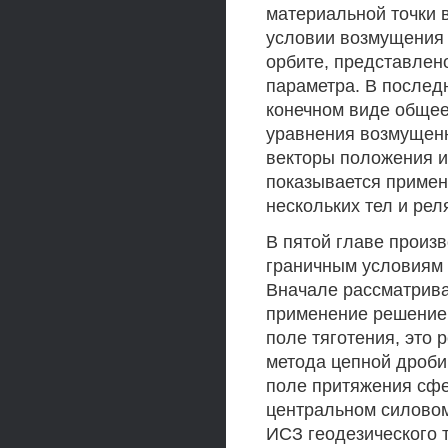
материальной точки 
условии возмущения 
орбите, представлен
параметра. В послед
конечном виде обще
уравнения возмущенн
векторы положения 
показывается примен
нескольких тел и ре
В пятой главе произ
граничным условиям в
Вначале рассматрив
применение решение 
поле тяготения, это
метода цепной дроби
поле притяжения сфе
центральном силовом
ИСЗ геодезического 