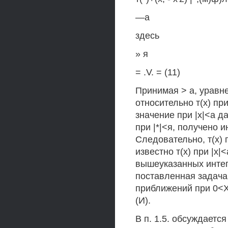
—а
здесь
» я
= .V. = (11)
Принимая > а, уравн
относительно т(х) при 
значение при |х|<а д
при |*|<я, получено и
Следовательно, т(х) 
известно т(х) при |х
вышеуказанных интег
поставленная задача
приближений при 0<Х,
(И).
В п. 1.5. обсуждается 