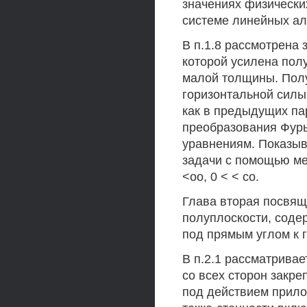
значениях физически
системе линейных ал
В п.1.8 рассмотрена 
которой усилена пол
малой толщины. Пол
горизонтальной силы
как в предыдущих па
преобразования Фурь
уравнениям. Показыв
задачи с помощью ме
<оо, 0 < < со.
Глава вторая посвящ
полуплоскости, соде
под прямым углом к 
В п.2.1 рассматривае
со всех сторон закр
под действием прило