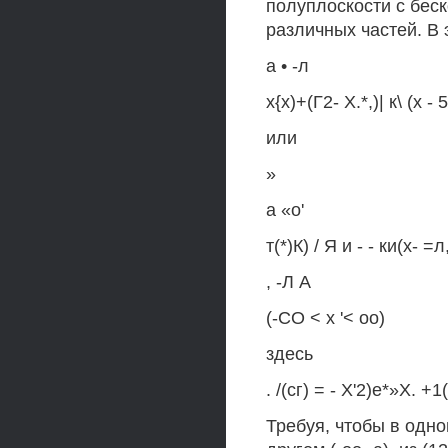
полуплоскости с бес
различных частей. В
а • -л
х{х)+(Г2- Х.*,)| к\ (х - 
или
»
а «о'
т(*)К) / Я и - - ки(х- =л
, -Л А
(-СО < х '< оо)
здесь
. /(сг) = - Х'2)е*»Х. +1
Требуя, чтобы в одно