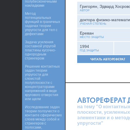
полубесконечными
накладками
Григорян, Эдвард Хосров
АВТОР
Метод
потенциальных
доктора физико-математи
функций в граничных
УЧЕНАЯ СТЕПЕНЬ
задачах теории
упругости для тел с
Ереван
дефектами
МЕСТО ЗАЩИТЫ
Задача усиления
составной упругой
1994
пластины кусочно-
ГОД ЗАЩИТЫ
однородным
стрингером
ЧИТАТЬ АВТОРЕФЕРАТ
Решение контактных
задач теории
упругости для
слоистой
полуплоскости с
концентраторами
напряжений в виде
кругового отверстия
АВТОРЕФЕРАТ
или щели
на тему "О контактны
Исследование задач
теории ползучести о
плоскости, усиленны
контакте сферических
элементами и о метод
слоев между собой и
упругости"
стрингеров с
полосами,