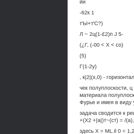
йи
-62к 1
т'Ы+т'С?)
Л ~ 2ц(1-£2)п J 5-
(¿Г, (-00 < X < со)
(5)
Г(1-2у)
, к|2|(х,0) - горизо
чек полуплоскости, ц
материала полуплоско
Фурье и имея в виду 
задача сводится к ре
+(Х2 +|а|)т~(ст) = /(а
здесь X = ML.il 0 = 1,2