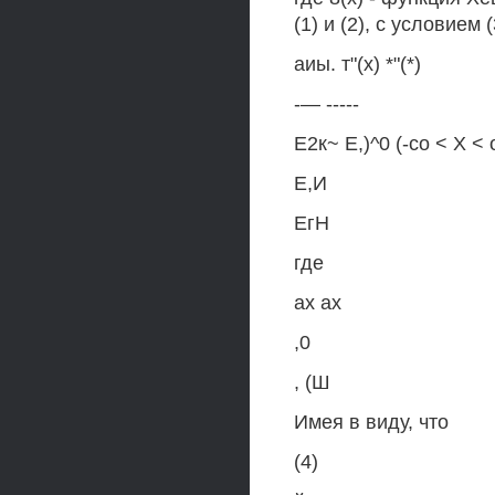
(1) и (2), с условием
аиы. т"(х) *"(*)
-— -----
Е2к~ Е,)^0 (-со < X < 
Е,И
ЕгН
где
ах ах
,0
, (Ш
Имея в виду, что
(4)