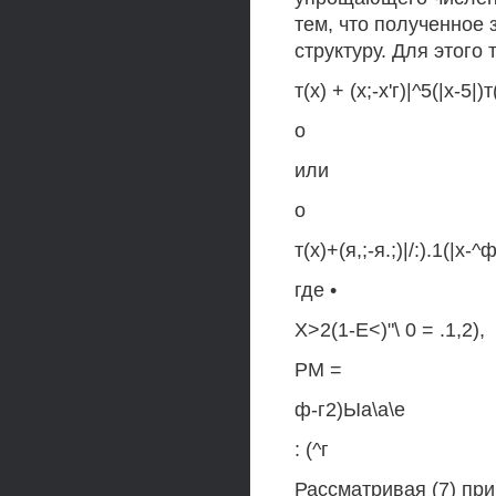
тем, что полученное
структуру. Для этого 
т(х) + (х;-х'г)|^5(|х-5|
о
или
о
т(х)+(я,;-я.;)|/:).1(|х-
где •
Х>2(1-Е<)"\ 0 = .1,2),
РМ =
ф-г2)Ыа\а\е
: (^г
Рассматривая (7) при