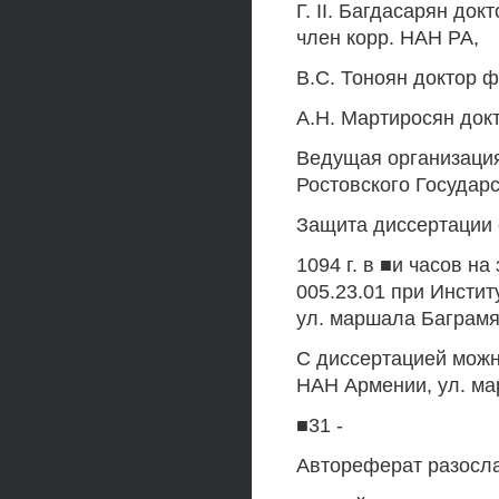
Г. II. Багдасарян до
член корр. HAH РА,
B.C. Тоноян доктор ф
А.Н. Мартиросян док
Ведущая организаци
Ростовского Государ
Защита диссертации с
1094 г. в ■и часов н
005.23.01 при Инстит
ул. маршала Баграмя
С диссертацией можн
НАН Армении, ул. ма
■31 -
Автореферат разослан 