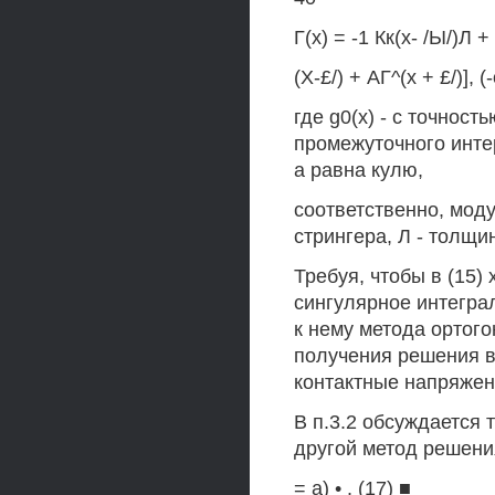
Г(х) = -1 Кк(х- /Ы/)Л +
(X-£/) + АГ^(х + £/)], 
где g0(x) - с точнос
промежуточного интер
а равна кулю,
соответственно, мод
стрингера, Л - толщи
Требуя, чтобы в (15) 
сингулярное интегра
к нему метода ортог
получения решения в
контактные напряжен
В п.3.2 обсуждается т
другой метод решени
= а) • . (17) ■