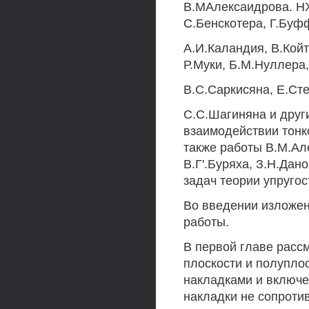
В.МАлексаидрова. НХ
С.Бенскотера, Г.Буф
A.И.Каландия, В.Койт
Р.Муки, Б.М.Нуллера,
B.С.Саркисяна, Е.Сте
C.С.Шагиняна и друг
взаимодействии тонк
также работы В.М.Ал
В.Г'.Буряха, З.Н.Да
задач теории упругос
Во введении изложен
работы.
В первой главе расс
плоскости и полупло
накладками и включе
накладки не сопроти