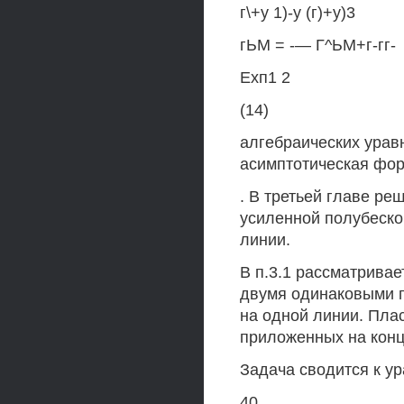
г\+у 1)-у (г)+у)3
гЬМ = -— Г^ЬМ+г-гг-
Ехп1 2
(14)
алгебраических урав
асимптотическая фор
. В третьей главе ре
усиленной полубеско
линии.
В п.3.1 рассматривае
двумя одинаковыми 
на одной линии. Пла
приложенных на конца
Задача сводится к у
40