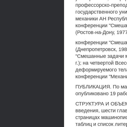
профессорско-препод
государственного ун
механики АН Республ
конференции "Смеша
(Ростов-на-Дону, 1977
конференции "Смеша
(Днепропетровск, 198
"Смешанные задачи м
г.); на четвертой В
деформируемого тела
конференции "Механик
ПУБЛИКАЦИЯ. По мат
опубликовано 19 рабо
СТРУКТУРА И ОБЪЕМ 
введения, шести гла
страницах машинописн
таблиц и список лит