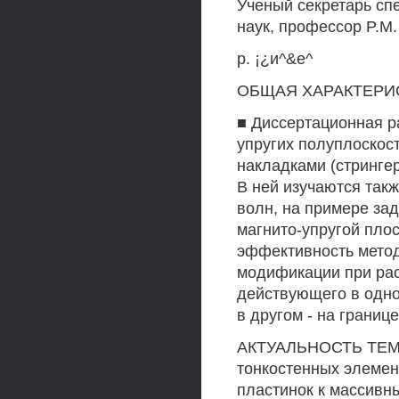
Ученый секретарь сп
наук, профессор P.M.
р. ¡¿и^&е^
ОБЩАЯ ХАРАКТЕРИ
■ Диссертационная р
упругих полуплоскос
накладками (стринге
В ней изучаются так
волн, на примере за
магнито-упругой плос
эффективность метод
модификации при рас
действующего в одно
в другом - на границ
АКТУАЛЬНОСТЬ ТЕМЫ. 
тонкостенных элемент
пластинок к массивн