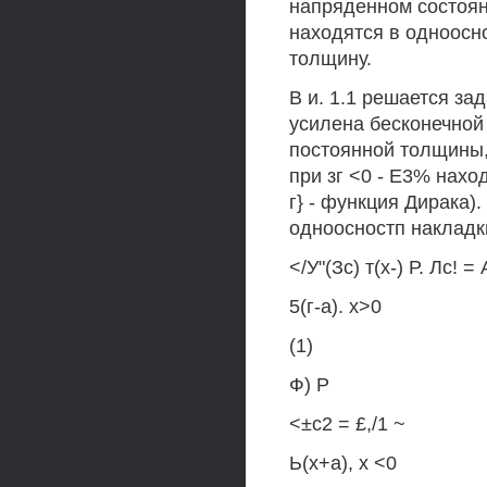
напряденном состоян
находятся в одноосн
толщину.
В и. 1.1 решается за
усилена бесконечной
постоянной толщины, 
при зг <0 - Е3% нахо
г} - функция Дирака)
одноосностп накладк
</У"(Зс) т(х-) Р. Лс! = 
5(г-а). х>0
(1)
Ф) Р
<±с2 = £,/1 ~
Ь(х+а), х <0