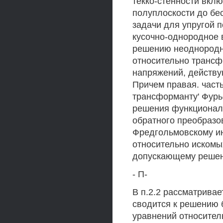
текко-стенности вкл
полуплоскости до бе
задачи для упругой 
кусочно-однородное 
решению неоднородн
относительно трансф
напряжений, действу
Причем правая. част
трансформанту' Фурь
решения функциональ
обратного преобразов
Фредгольмовскому и
относительно искомы
допускающему решен
- П-
В п.2.2 рассматривает
сводится к решению 
уравнений относител