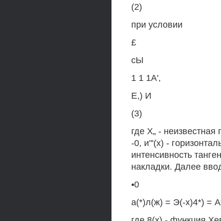
(2)
при условии
£
сЫ
1 1 1А',
Е,) И
(3)
где Х„ - неизвестная
-0, и"'(х) - горизонт
интенсивность танге
накладки. Далее вво
•0
а(*)л(ж) = Э(-х)4*) = А
где 8(х) - функция 