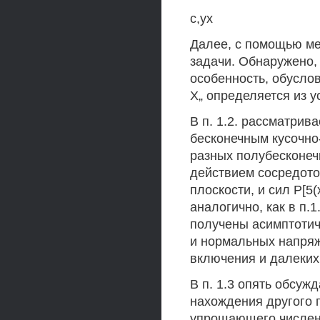
с,ух
Далее, с помощью ме
задачи. Обнаружено, 
особенность, обусло
Х„ определяется из ус
В п. 1.2. рассматрив
бесконечным кусочно
разных полубесконеч
действием сосредото
плоскости, и сил Р[5
аналогично, как в п.
получены асимптотич
и нормальных напряж
включения и далеких 
В п. 1.3 опять обсужд
нахождения другого п
упрощающего численн