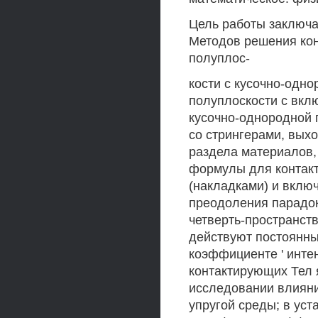
Цель работы заключа
Методов решения кон
полуплос-
кости с кусочно-одн
полуплоскости с вкл
кусочно-однородной 
со стрингерами, вых
раздела материалов,
формулы для контак
(накладками) и вклю
преодоления парадок
четверть-пространств
действуют постоянны
коэффициенте ' инте
контактирующих Тел 
исследовании влияни
упругой среды; в ус