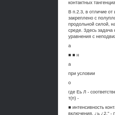
контактных тангенци
В п.2.3, в отличие от
закреплено с полупло
продольной силой, н
среде. Здесь задача
уравнения с неподви
а
■ ■ н
а
при условии
о
где Еь Л - соответст
т(п) -
■ интенсивность конт
включения, ¿ь ¿2," -