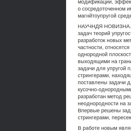
модификации, эффект
о сосредоточенном и
магнйтоупругой среде
НАУЧНДЯ НОВИЗНА. В 
задач теорий упругос
разработок новых мет
частности, относятся
однородной плоскост
выходящими на грани
задачи для упругой 
стрингерами, находя
поставлены задачи д
кусочно-однородными
разработан метод ре
неоднородности на з
Впервые решены зада
стрингерами, перес
В работе новым явля