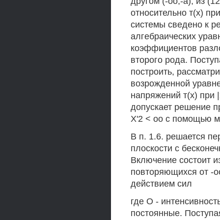
другом (-оо,-а), из 
относительно т(х) пр
системы сведено к р
алгебраических уравне
коэффициентов разло
второго рода. Посту
построить, рассматр
возрожденной уравне
напряжений т(х) при 
допускает решение при
Х'2 < оо с помощью 
В п. 1.6. решается п
плоскости с бесконе
Включение состоит и
повторяющихся от -о
действием сил
где О - интенсивност
постоянные. Поступа