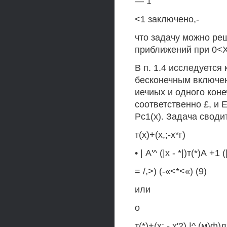
— 1
<1 заключено,-
что задачу можно ре
приближений при 0<Х,
В п. 1.4 исследуется
бесконечным включен
иечиых и одного коне
соответственно £, и 
Рс1(х). Задача своди
т(х)+(х,;-х*г)
• | А'^ (|х - *|)т(*)А +1 (
= /,>) (-«<*<«) (9)
или
о
т(*)+(х; - х'2) |^,(м)ф)