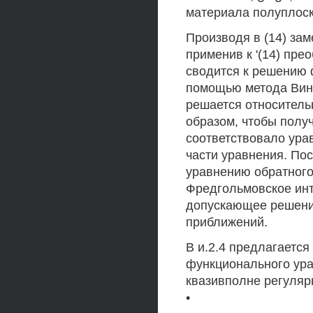
материала полуплоск
Производя в (14) заме
применив к '(14) пре
сводится к решению 
помощью метода Вин
решается относитель
образом, чтобы полу
соответствовало ура
части уравнения. По
уравнению обратного
Фредгольмовское инт
допускающее решени
приближений.
В и.2.4 предлагается
функционального урав
квазивполне регуляр
•