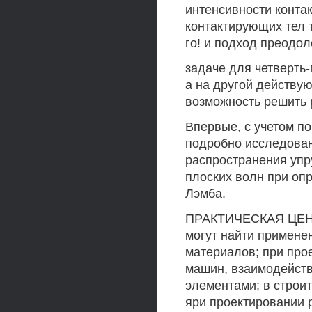
интенсивности контак
контактирующих тел т
го! и подход преодо
задаче для четверть-
а на другой действу
возможность решить 
Впервые, с учетом п
подробно исследован
распространения упр
плоских волн при оп
Лэмба.
ПРАКТИЧЕСКАЯ ЦЕНН
могут найти примене
материалов; при про
машин, взаимодейст
элементами; в строи
яри проектировании 