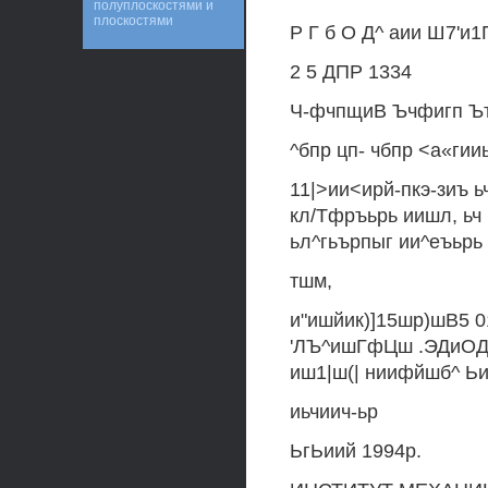
полуплоскостями и
плоскостями
Р Г б О Д^ аии Ш7'и1П
2 5 ДПР 1334
Ч-фчпщиВ Ъчфигп Ъ
^бпр цп- чбпр <а«ги
11|>ии<ирй-пкэ-зиъ ь
кл/Тфръьрь иишл, ьч
ьл^гьърпыг ии^еъьрь
тшм,
и"ишйик)]15шр)шВ5 
'ЛЪ^ишГфЦш .ЭДиОДи
иш1|ш(| ниифйшб^ Ь
иьчиич-ьр
ЬгЬиий 1994р.