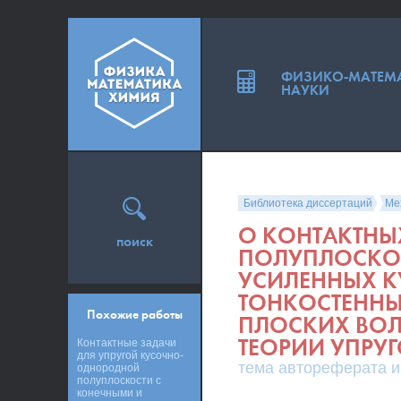
ФИЗИКО-МАТЕМ
НАУКИ
Библиотека диссертаций
Ме
О КОНТАКТНЫ
поиск
ПОЛУПЛОСКОС
УСИЛЕННЫХ 
ТОНКОСТЕННЫ
Похожие работы
ПЛОСКИХ ВОЛ
ТЕОРИИ УПРУ
Контактные задачи
для упругой кусочно-
тема автореферата и
однородной
полуплоскости с
конечными и