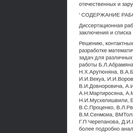
отечественных и зар
' СОДЕРЖАНИЕ РА
Диссертационная рабо
заключения и списка
Решению, контактных
разработке математи
задач для различны
работы Б.Л.Абрамяна
Н.Х.Арутюняна, В.А.Б
И.И.Векуа, И.И.Воров
В.И.Довноровича, А.И
А.Н.Мартиросяна, А.
Н.И.Мусхелишвили, Б
В.С.Проценко, В.Л.Рв
В.М.Сенмоиа, ВМТолк
Г.П Черепанова, Д.И
более подробно анал