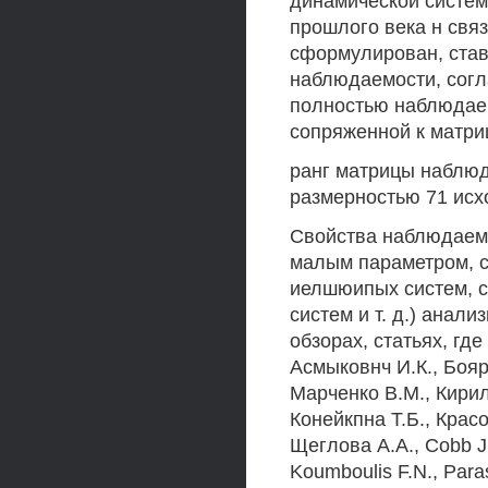
динамической системы 
прошлого века н свя
сформулирован, став
наблюдаемости, согла
полностью наблюдаемо
сопряженной к матри
ранг матрицы наблюда
размерностью 71 исх
Свойства наблюдаемо
малым параметром, 
иелшюипых систем, с
систем и т. д.) анал
обзорах, статьях, гд
Асмыковнч И.К., Бояр
Марченко В.М., Кирил
Конейкпна Т.Б., Красо
Щеглова A.A., Cobb J.D
Koumboulis F.N., Paras