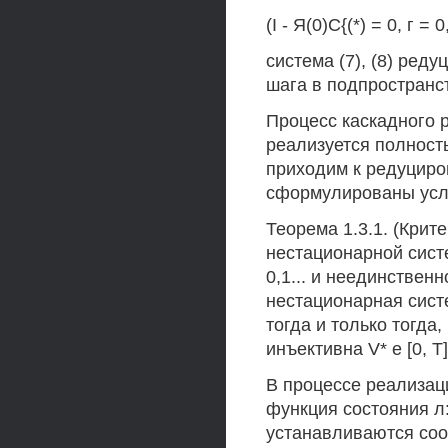
(I - Я(0)С{(*) = 0, г = 
система (7), (8) ред
шага в подпространс
Процесс каскадного 
реализуется полност
приходим к редуциро
сформулированы усл
Теорема 1.3.1. (Кри
нестационарной систе
0,1... и неединствен
нестационарная сист
тогда и только тогда, к
инъективна V* е [0, Т]
В процессе реализац
функция состояния л:(
устанавливаются соо