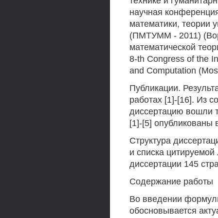
технике и гуманитарн
научная конференци
математики, теории 
(ПМТУММ - 2011) (Во
математической теори
8-th Congress of the In
and Computation (Mos
Публикации. Результ
работах [1]-[16]. Из со
диссертацию вошли т
[1]-[5] опубликованы
Структура диссертаци
и списка цитируемой
диссертации 145 стр
Содержание работы
Во введении формули
обосновывается акту