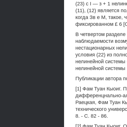
(23) с I — з + 1 нел
(11), (12) является 
когда Зв е М, такое,
фиксированном £ 6 [О
В четвертом разделе
наблюдаемости возмущ
нестационарных нели
условия (22) из полн
нелинейной системы
нелинейной системы (1
Публикации автора п
[1] Фам Туан Кыоиг.
дифференцнально-алг
Раецкая, Фам Туан Кы
технического универс
8. - С. 82 - 86.
[2] Фам Туан Кыоиг.