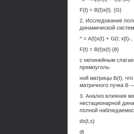
F(t) = B(t)x(t). (G)
2. Исследование по
динамической систем
^ = A(t)x(t) + G(t; x{t)-, 
F(t) = B(t)x(t) (8)
с нелинейным слагаем
прямоуголь-
ной матрицы B(t), чт
матричного пучка В —
3. Анализ влияния 
нестационарной дина
полной наблюдаемос
dx(t,s)
dt