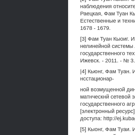
наблюдения относите
Раецкая, Фам Туан Кы
Естественные и технич
1678 - 1679.
[3] Фам Туан Кыоиг.
нелинейной системы /
государственного тех
Ижевск. - 2011. - № 3.
|4] Кьюнг, Фам Туан
нсстационар-
ной возмущенной дин
матнческнй сетевой 
государственного аг
[электронный ресурс].
доступа: http://ej.kuba
[5] Кыонг, Фам Туаи