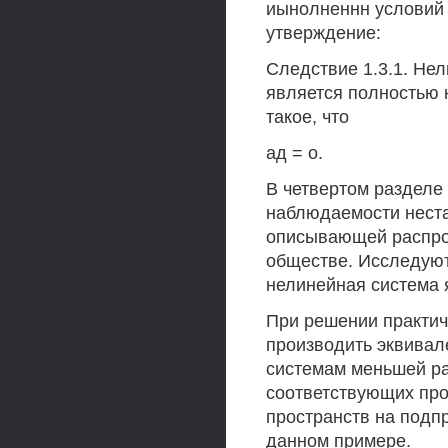
иынолненнн условий 
утверждение:
Следствие 1.3.1. Нел
является полностью н
такое, что
ад = о.
В четвертом разделе
наблюдаемости нест
описывающей распро
обществе. Исследуют
нелинейная система 
При решении практич
производить эквивал
системам меньшей ра
соответствующих про
пространств на подп
данном примере.