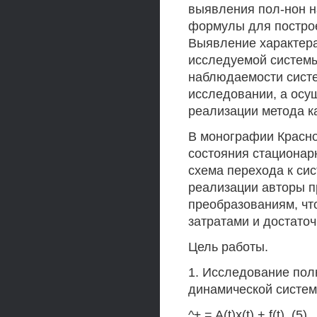
выявления пол-нон 
формулы для построе
Выявление характера
исследуемой системы
наблюдаемости систе
исследовании, а осу
реализации метода к
В монографии Красно
состояния стационар
схема перехода к сис
реализации авторы п
преобразованиям, чт
затратами и достато
Цель работы.
1. Исследование по
динамической систем
^± = A(t)x(t) + f(t), (5)