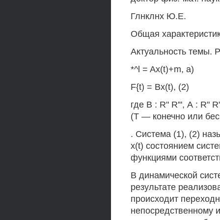
Глнклнх Ю.Е.
Общая характеристи
Актуальность темы. 
*^l = Ax(t)+m, а)
F{t) = Bx(t), (2)
где В : R" R'", А : R" R"
(Т — конечно или бес
. Система (1), (2) н
x(t) состоянием систе
функциями соответст
В динамической систе
результате реализова
происходит переходн
непосредственному 