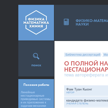
ФИЗИКО-МАТЕМ
НАУКИ
Библиотека диссертаций
Ма
О ПОЛНОЙ Н
поиск
НЕСТАЦИОНАР
тема автореферата и
Похожие работы
Фам Туан Кыонг
Линейные
АВТОР
нестационарные
приводимые системы
кандидата физико-матема
и их приложение к
УЧЕНАЯ СТЕПЕНЬ
задачам механики