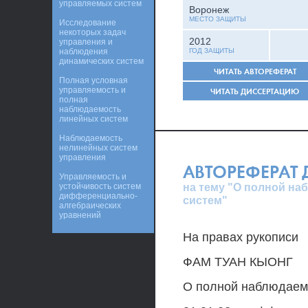
управляемых систем
Воронеж
МЕСТО ЗАЩИТЫ
Исследование
некоторых задач
2012
управления и
наблюдения
ГОД ЗАЩИТЫ
динамических систем
ЧИТАТЬ АВТОРЕФЕРАТ
Полная условная
управляемость и
ЧИТАТЬ ДИССЕРТАЦИЮ
полная
наблюдаемость
линейных систем
Наблюдаемость
нелинейных систем
управления
АВТОРЕФЕРАТ
Управляемость и
на тему "О полной н
устойчивость систем
дифференциально-
систем"
алгебраических
уравнений
На правах рукописи
ФАМ ТУАН КЫОНГ
О полной наблюдаем