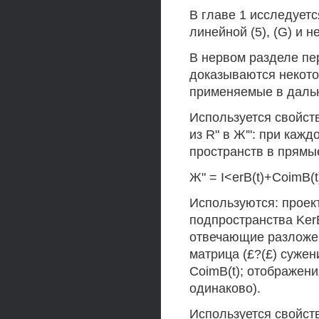
В главе 1 исследует
линейной (5), (G) и н
В нервом разделе пе
доказываются некото
применяемые в даль
Используется свойст
из R" в Ж'": при каж
пространств в прямы
Ж" = I<erB(t)+CoimB(t)
Используются: проекторы
подпространства KerB(
отвечающие разложению
матрица (£?(£) сужен
CoimB(t); отображен
одинаково).
Используется свойств