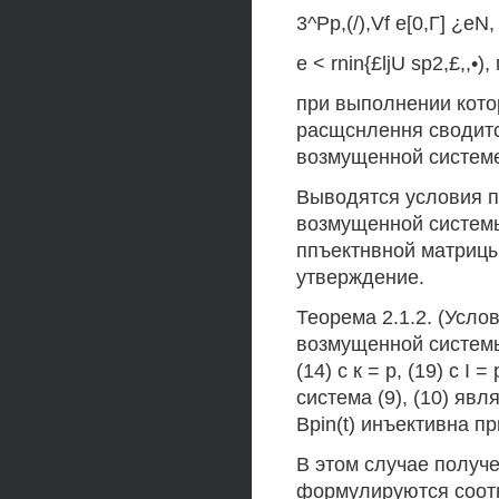
3^Pp,(/),Vf е[0,Г] ¿eN,
е < rnin{£ljU sp2,£,,•), 
при выполнении кото
расщснлення сводитс
возмущенной системе
Выводятся условия 
возмущенной системы 
ппъектнвной матрицы 
утверждение.
Теорема 2.1.2. (Усл
возмущенной системы
(14) с к = р, (19) с I =
система (9), (10) яв
Bpin(t) инъективна пр
В этом случае получе
формулируются соотн