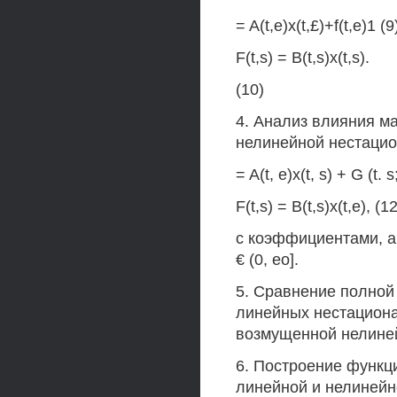
= A(t,e)x(t,£)+f(t,e)1 (9
F(t,s) = B(t,s)x(t,s).
(10)
4. Анализ влияния м
нелинейной нестацио
= A(t, e)x(t, s) + G (t. s
F(t,s) = B(t,s)x(t,e), (12
с коэффициентами, а
€ (0, ео].
5. Сравнение полно
линейных нестациона
возмущенной нелине
6. Построение функц
линейной и нелинейн