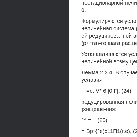
нестационарной нели
0.
Формулируются усло
нелинейная система 
ей редуцированной в
(р+тга)-го шага расще
Устанавливаются ус
нелинейной возмущен
Лемма 2.3.4. В случа
условия
+ =о, V* 6 [0,Г], (24)
редуцированная нели
¡хищеше-ния:
^^ = + (25)
= Врт{^е)х11П1(г,е), (