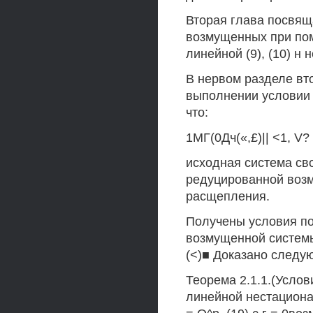
Вторая глава посвя
возмущенных при по
линейной (9), (10) н 
В нервом разделе вто
выполнении условии (14
что:
1МГ(0Дч(«,£)|| <1, V? 6
исходная система св
редуцированной воз
расщепления.
Получены условия п
возмущенной системы
(<)■ Доказано следу
Теорема 2.1.1.(Усло
линейной нестациона