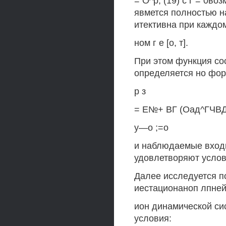
= О^р, (19) с г = 0во
явмется полностью на
итективна при каждо
ном г е [о, т].
При этом функция со
определяется но фо
р з
= Е№+ ВГ (Оад^ГЧВДО
у—о ;=о
и наблюдаемые вход
удовлетворяют услов
Далее исследуется 
иестационаноп лпней
ион динамической сис
условия: