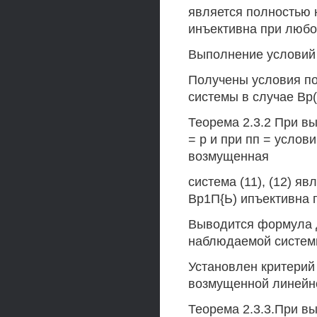
является полностью н
инъективна при любом
Выполнение условий л
Получены условия п
системы в случае Вр(
Теорема 2.3.2 При выпо
= р и при пп = условий
возмущенная
система (11), (12) я
Вр1П{Ь) ипъективна п
Выводится формула д
наблюдаемой системы 
Установлен критерий
возмущенной линейн
Теорема 2.3.3.При вып