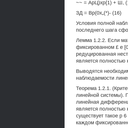
~~ = АрЦ)хр{1) + Ш, (
ЗД = Вр(0х„(*)- (16)
Условия полной наб
последнего шага сф
Лемма 1.2.2. Если ма
фиксированном £ е [0;
редуцированная нест
является полностью
Выводятся необходи
наблюдаемости линей
Теорема 1.2.1. (Кри
линейной системы). 
линейная дифференци
является полностью н
существует такое р 6 
каждом фиксированном 