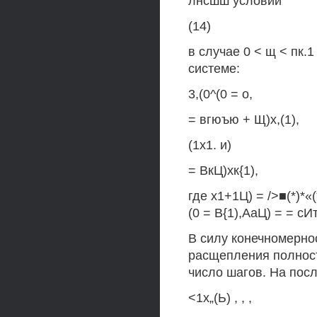
лнсшш условий
(14)
в случае 0 < щ < пк.1 
системе:
3,(0^(0 = о,
= вгюъю + Щ)х,(1),
(1x1. и)
= ВкЦ)хк{1),
где х1+1Ц) = />■(*)*«(*
(0 = В{1),АаЦ) = = сИт
В силу конечномерно
расщепления полность
число шагов. На посл
<1х„(Ь) , , ,