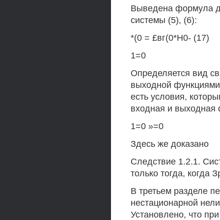
Выведена формула д
системы (5), (6):
*(0 = £вг(0*Н0- (17)
1=0
Определяется вид св
выходной функциями
есть условия, кото
входная и выходная 
1=0 »=0
Здесь же доказано
Следствие 1.2.1. Сис
только тогда, когда Зр 
В третьем разделе п
нестационарной нелин
Установлено, что при