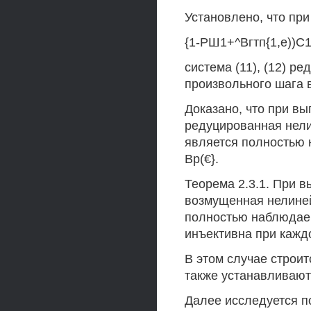
Установлено, что при
{1-РШ1+^Вгтп{1,е))С1(и
система (11), (12) р
произвольного шага 
Доказано, что при вып
редуцированная нели
является полностью 
Вр(€}.
Теорема 2.3.1. При вы
возмущенная нелиней
полностью наблюдаемо
инъективна при каждо
В этом случае строитс
также устанавливают
Далее исследуется 