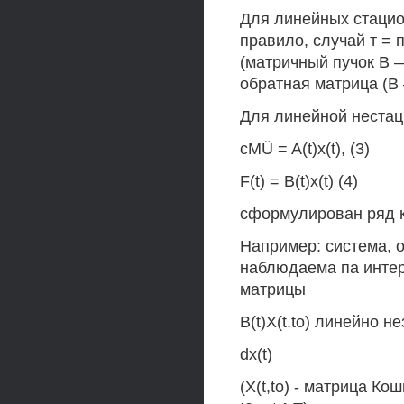
Для линейных стацио
правило, случай т = 
(матричный пучок В 
обратная матрица (В 
Для линейной нестац
cMÜ = A(t)x(t), (3)
F(t) = B(t)x(t) (4)
сформулирован ряд к
Например: система, 
наблюдаема па интерв
матрицы
B(t)X(t.to) линейно н
dx(t)
(X(t,to) - матрица Ко