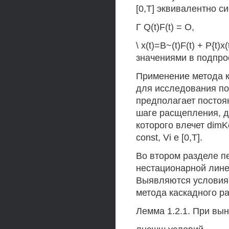
[0,Т] эквивалентно с
Г Q(t)F(t) = О,
\ x(t)=B~(t)F(t) + P{t
значениями в подпрос
Применение метода к
для исследования п
предполагает постоя
шаге расщепления, дл
которого влечет dimKe
const, Vi е [0,Т].
Во втором разделе п
нестационарной линей
Выявляются условия
метода каскадного р
Лемма 1.2.1. При вын