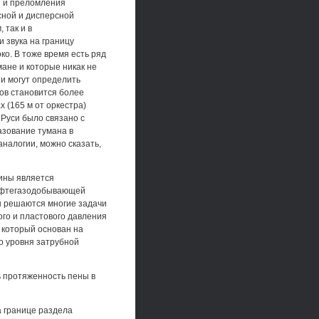
я и преломления
сной и дисперсной
 так и в
 звука на границу
о. В тоже время есть ряд
мане и которые никак не
и могут определить
лов становится более
 (165 м от оркестра)
Руси было связано с
азование тумана в
налогии, можно сказать,
ины является
нефтегазодобывающей
ы решаются многие задачи
го и пластового давления
 который основан на
о уровня затрубной
ь протяженность пены в
а границе раздела