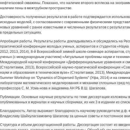
нефтегазовой скважины. Показано, что наличие второго всплеска на эхограм
наличии пены в межтрубном пространстве.
Достоверность полученных результатов в работе подтверждается использо
исходных моделей, с согласованием с современными физическими представ
новых уравнений с ранее известными и численных результатов с результата
в предельных ситуациях.
Апробация работы. Результаты работы докладывались и обсуждались на Рес
практической конференции молодых ученых, аспирантов и студентов «Наука в
2012, 2013, 2014), 8-й Всероссийской зимней школе-семинаре аспирантов, с
ученых (с международным участием) «Актуальные проблемы науки и техники»
Международной научной конференции «Дифференциальные уравнения и с
(Стерлитамак, 2013), Всероссийской научно-практической конференции «С
науки и образования в техническом вузе» (Стерлитамак, 2013), Международ
Summer Workshop on "Dynamics of Dispersed Systems" (Уфа, 2014) и на семи
лаборатории математического моделирования и механики сплошных сред по
профессора С. М. Усма-нова и академика АН РБ В.Ш. Шагапова.
Публикации. Основные научные результаты по теме диссертации изложены в 
опубликованных в журналах и научных сборниках, из них 3 в издании из спис
Благодарность. Автор выражает благодарность научному руководителю д.ф.-м
Владиславу Шайхулагзамовичу Шагапову за ценные советы и постоянное вни
Структура и объем диссертационной работы. Диссертация состоит из введен