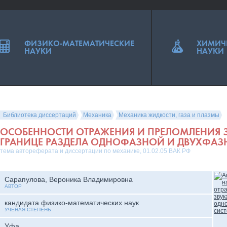
ФИЗИКО-МАТЕМАТИЧЕСКИЕ
ХИМИЧ
НАУКИ
НАУКИ
Библиотека диссертаций
Механика
Механика жидкости, газа и плазмы
ОСОБЕННОСТИ ОТРАЖЕНИЯ И ПРЕЛОМЛЕНИЯ 
ГРАНИЦЕ РАЗДЕЛА ОДНОФАЗНОЙ И ДВУХФАЗ
тема автореферата и диссертации по механике, 01.02.05 ВАК РФ
Сарапулова, Вероника Владимировна
АВТОР
кандидата физико-математических наук
УЧЕНАЯ СТЕПЕНЬ
Уфа