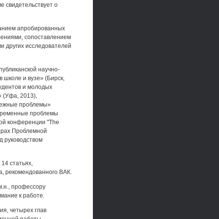
ме свидетельствует о
ванием апробированных
лениями, сопоставлением
ми других исследователей
публиканской научно-
 школе и вузе» (Бирск,
тудентов и молодых
 (Уфа, 2013),
межные проблемы»
овременные проблемы
ной конференции "The
нарах Проблемной
д руководством
14 статьях,
ка, рекомендованного ВАК.
.н., профессору
мание к работе.
ия, четырех глав