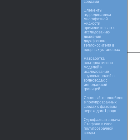
средами
Элементы
гидродинамики
многофазной
жидкости
применительно к
исследованию
движения
двухфазного
теплоносителя в
ядерных установках
Разработка
альтернативных
моделей и
исследование
звуковых полей в
волноводах с
импеданской
границей
Сложный теплообмен
в полупрозрачных
средах с фазовым
переходом 1 рода
Однофазная задача
Стефана в слое
полупрозрачной
среды