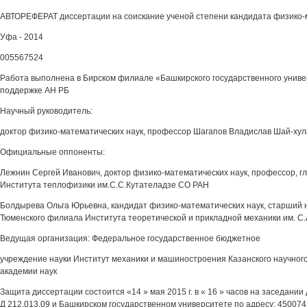
АВТОРЕФЕРАТ диссертации на соискание ученой степени кандидата физико-
Уфа - 2014
005567524
Работа выполнена в Бирском филиале «Башкирского государственного унив
поддержке АН РБ
Научный руководитель:
доктор физико-математических наук, профессор Шагапов Владислав Шай-хул
Официальные оппоненты:
Лежнин Сергей Иванович, доктор физико-математических наук, профессор, г
Института теплофизики им.С.С.Кутателадзе СО РАН
Болдырева Ольга Юрьевна, кандидат физико-математических наук, старший 
Тюменского филиала Института теоретической и прикладной механики им. С
Ведущая организация: Федеральное государственное бюджетное
учреждение науки Институт механики и машиностроения Казанского научног
академии наук
Защита диссертации состоится «14 » мая 2015 г. в « 16 » часов на заседани
Д 212.013.09 и Башкирском государственном университете по адресу: 450074, г