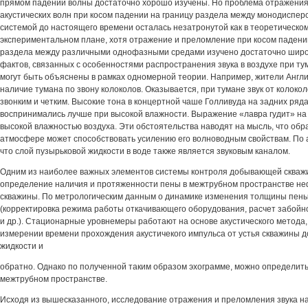
прямом падении волны достаточно хорошо изучены. Но проблема отражени
акустических волн при косом падении на границу раздела между монодиспер
системой до настоящего времени осталась незатронутой как в теоретическом,
экспериментальном плане, хотя отражение и преломление при косом падении
раздела между различными однофазными средами изучено достаточно широк
фактов, связанных с особенностями распространения звука в воздухе при ту
могут быть объяснены в рамках одномерной теории. Например, жители Англи
наличие тумана по звону колоколов. Оказывается, при тумане звук от колоко
звонким и четким. Высокие тона в концертной чаше Голливуда на задних рядах
воспринимались лучше при высокой влажности. Выражение «лавра гудит» на 
высокой влажностью воздуха. Эти обстоятельства наводят на мысль, что обр
атмосфере может способствовать усилению его волноводным свойствам. По а
что слой пузырьковой жидкости в воде также является звуковым каналом.
Одним из наиболее важных элементов системы контроля добывающей скваж
определение наличия и протяженности пены в межтрубном пространстве 
скважины. По метрологическим данным о динамике изменения толщины пен
(корректировка режима работы откачивающего оборудования, расчет забойно
и др.). Стационарные уровнемеры работают на основе акустического метода,
измерении времени прохождения акустичекого импульса от устья скважины д
жидкости и
обратно. Однако по полученной таким образом эхограмме, можно определит
межтрубном пространстве.
Исходя из вышесказанного, исследование отражения и преломления звука н