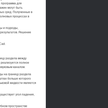
и программа для
ажин могут быть
ых сред. Полученные в
волновых процессах в
ы и подходы,
 результатов. Решение
Cad.
ницу раздела между
, реализуется полное
звуковым каналом.
ды на границу раздела
 углах больше которого
рьковой жидкости является
уществует угол падения,
рубном пространстве