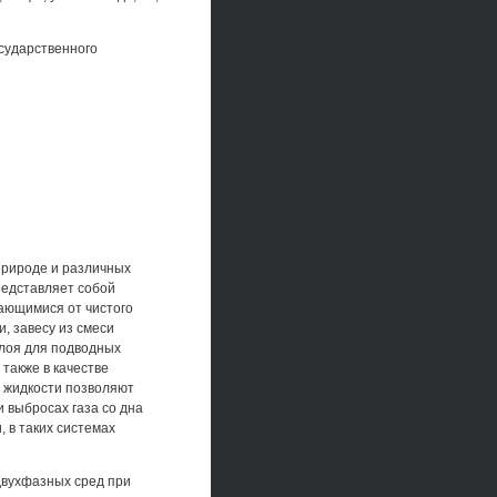
осударственного
природе и различных
редставляет собой
чающимися от чистого
, завесу из смеси
слоя для подводных
 также в качестве
й жидкости позволяют
и выбросах газа со дна
 в таких системах
двухфазных сред при