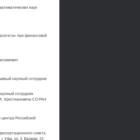
математических наук
ерситета» при финансовой
агзамович
лавный научный сотрудник
научный сотрудник
.А. Христиановича СО РАН
о центра Российской
и диссертационного совета
. Уфа, ул. 3. Валиди, 32,