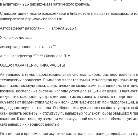
в аудитории 216 физико-математического корпуса.
С диссертацией можно ознакомиться в библиотеке и на сайте Башкирского г
университета http://www.bashedu.ru
Автореферат разослан « ^ » апреля 2015 г.|
Ученый секретарь
диссертационного совета, , / / '""
д. т. н., профессор '/С*'*'* / Ковалева Л. А.
ОБЩАЯ ХАРАКТЕРИСТИКА РАБОТЫ
Актуальность темы. Парогазокапельные системы широко распространены в 
технических процессах. Примером является туман. Атмосфера при тумане п
парогазокапельную смесь с акустическими свойствами, принципиально отли
воздуха. Дисперсные системы используются для защиты от шума. В частности
жидкости с газовыми пузырьками можно использовать в качестве защитного 
объектов от воздействия ударных волн, для "маскировки" при гидролокации, а
подводного звукового канала. Особенности акустических свойств пузырьково
сканировать размеры и структуру пузырьковых "облаков", образовавшихся пр
водоема. К настоящему времени мало изученной является проблема акустики,
связанных с их неоднородностью.
Отражение и преломление акустических сигналов на границе однофазных и 