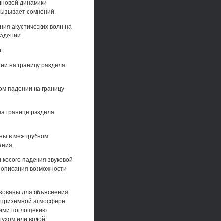
лновой динамики
вызывает сомнений.
ия акустических волн на
падении.
:
ии на границу раздела
ом падении на границу
на границе раздела
ены в межтрубном
ания.
 косого падения звуковой
о описания возможности
льзованы для объяснения
 в приземной атмосфере
щими поглощению
духом или водой