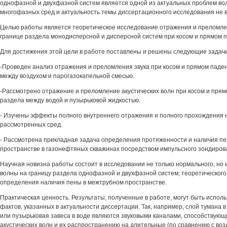
однофазной и двухфазной систем является одной из актуальных проблем во
многофазных сред и актуальность темы диссертационного исследования не 
Целью работы является теоретическое исследование отражения и преломлен
границе раздела монодисперсной и дисперсной систем при косом и прямом 
Для достижения этой цели в работе поставлены и решены следующие задачи
-Проведен анализ отражения и преломления звука при косом и прямом паден
между воздухом и парогазокапельной смесью.
-Рассмотрено отражение и преломление акустических волн при косом и прям
раздела между водой и пузырьковой жидкостью.
- Изучены эффекты полного внутреннего отражения и полного прохождения 
рассмотренных сред.
- Рассмотрена прикладная задача определения протяженности и наличия п
пространстве в газонефтяных скважинах посредством импульсного зондиров
Научная новизна работы состоит в исследовании не только нормального, но и
волны на границу раздела однофазной и двухфазной систем; теоретическог
определения наличия пены в межтрубном пространстве.
Практическая ценность. Результаты, полученные в работе, могут быть испо
фактов, указанных в актуальности диссертации. Так, например, слой тумана
или пузырьковая завеса в воде являются звуковыми каналами, способствую
акустических волн и их распространению на длительные (по сравнению с воз