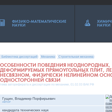
ФИЗИКО-МАТЕМАТИЧЕСКИЕ
ХИМИЧ
НАУКИ
НАУКИ
Библиотека диссертаций
Механика
Строительная механика
ОСОБЕННОСТИ ПОВЕДЕНИЯ НЕОДНОРОДНЫХ,
ДЕФОРМИРУЕМЫХ ПРЯМОУГОЛЬНЫХ ПЛИТ, Л
НЕСВЯЗНОМ, ФИЗИЧЕСКИ НЕЛИНЕЙНОМ ОСН
ОДНОСТОРОННЕЙ СВЯЗИ
тема автореферата и диссертации по механике, 01.02.03 ВАК РФ
Гущин, Владимир Порфирьевич
АВТОР
кандидата технических наук