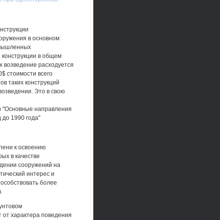
онструкции
ооружения в основном
омышленных
 конструкции в общем
х возведение расходуется
0$ стоимости всего
ов таких конструкций
озведении. Это в свою
и "Основные направления
 до 1990 года"
пени к освоению
ых в качестве
дении сооружений на
тический интерес и
пособствовать более
.
рунтовом
т от характера поведения