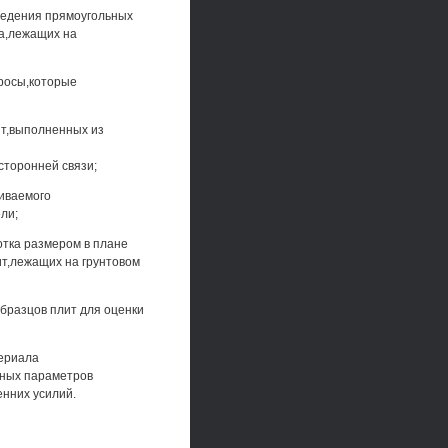
ведения прямоугольных
а,лежащих на
росы,которые
ит,выполненных из
сторонней связи;
риваемого
ли;
отка размером в плане
ит,лежащих на грунтовом
бразцов плит для оценки
териала
вных параметров
енних усилий.