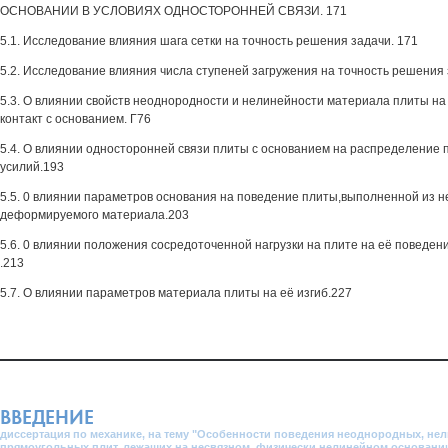
ОСНОВАНИИ В УСЛОВИЯХ ОДНОСТОРОННЕЙ СВЯЗИ. 171
5.1. Исследование влияния шага сетки на точность решения задачи. 171
5.2. Исследование влияния числа ступеней загружения на точность решения 
5.3. О влиянии свойств неоднородности и нелинейности материала плиты на
контакт с основанием. Г76
5.4. О влиянии односторонней связи плиты с основанием на распределение 
усилий.193
5.5. 0 влиянии параметров основания на поведение плиты,выполненной из 
деформируемого материала.203
5.6. 0 влиянии положения сосредоточенной нагрузки на плите на её поведени
.213
5.7. О влиянии параметров материала плиты на её изгиб.227
ВВЕДЕНИЕ
диссертация по механике, на тему "Особенности поведения неоднородных, н
прямоугольных плит, лежащих на несвязном, физически нелинейном основани