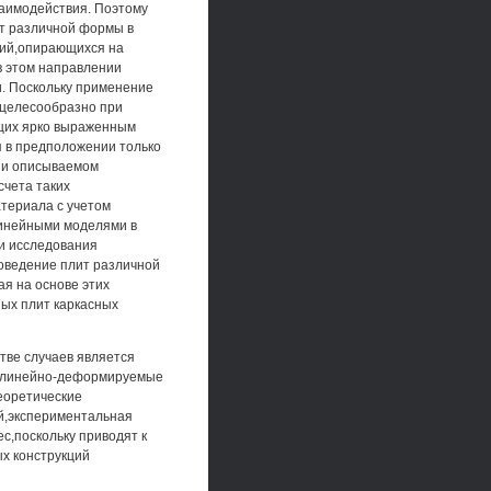
заимодействия. Поэтому
ит различной формы в
гий,опирающихся на
 этом направлении
. Поскольку применение
 целесообразно при
ющих ярко выраженным
 в предположении только
нии описываемом
чета таких
териала с учетом
линейными моделями в
ии исследования
оведение плит различной
я на основе этих
ых плит каркасных
тве случаев является
нелинейно-деформируемые
теоретические
ей,экспериментальная
с,поскольку приводят к
х конструкций