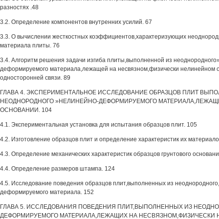
разностях .48
3.2. Определение компонентов внутренних усилий. 67
3.3. О вычислении жесткостных коэффициентов,характеризующих неоднород
материала плиты. 76
3.4. Алгоритм решения задачи изгиба плиты,выполненной из неоднородного
деформируемого материала,лежащей на несвязном,физически нелинейном 
односторонней связи. 89
ГЛАВА 4. ЭКСПЕРИМЕНТАЛЬНОЕ ИССЛЕДОВАНИЕ ОБРАЗЦОВ ПЛИТ ВЫП
НЕОДНОРОДНОГО »НЕЛИНЕЙНО-ДЕФОРМИРУЕМОГО МАТЕРИАЛА,ЛЕЖАЩИ
ОСНОВАНИИ. 104
4.1. Экспериментальная установка для испытания образцов плит. 105
4.2. Изготовление образцов плит и определение характеристик их материало
4.3. Определение механических характеристик образцов грунтового основани
4.4. Определение размеров штампа. 124
4.5. Исследование поведения образцов плит,выполненных из неоднородного
деформируемого материала. 152
ГЛАВА 5. ИССЛЕДОВАНИЯ ПОВЕДЕНИЯ ПЛИТ,ВЫПОЛНЕННЫХ ИЗ НЕОДНО
ДЕФОРМИРУЕМОГО МАТЕРИАЛА,ЛЕЖАЩИХ НА НЕСВЯЗНОМ,ФИЗИЧЕСКИ