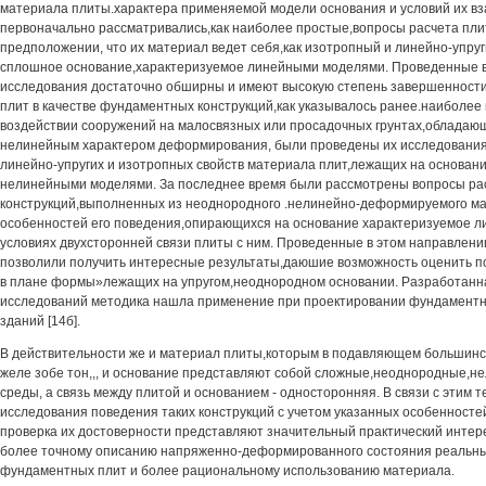
материала плиты.характера применяемой модели основания и условий их в
первоначально рассматривались,как наиболее простые,вопросы расчета пл
предположении, что их материал ведет себя,как изотропный и линейно-упру
сплошное основание,характеризуемое линейными моделями. Проведенные в
исследования достаточно обширны и имеют высокую степень завершенности
плит в качестве фундаментных конструкций,как указывалось ранее.наиболее
воздействии сооружений на малосвязных или просадочных грунтах,облада
нелинейным характером деформирования, были проведены их исследования
линейно-упругих и изотропных свойств материала плит,лежащих на основа
нелинейными моделями. За последнее время были рассмотрены вопросы рас
конструкций,выполненных из неоднородного .нелинейно-деформируемого ма
особенностей его поведения,опирающихся на основание характеризуемое 
условиях двухсторонней связи плиты с ним. Проведенные в этом направлен
позволили получить интересные результаты,даюшие возможность оценить п
в плане формы»лежащих на упругом,неоднородном основании. Разработанна
исследований методика нашла применение при проектировании фундаментн
зданий [14б].
В действительности же и материал плиты,которым в подавляющем большинс
желе зобе тон,,, и основание представляют собой сложные,неоднородные,
среды, а связь между плитой и основанием - односторонняя. В связи с этим 
исследования поведения таких конструкций с учетом указанных особенност
проверка их достоверности представляют значительный практический интере
более точному описанию напряженно-деформированного состояния реальны
фундаментных плит и более рациональному использованию материала.