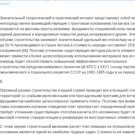
связи"
Значительный теоретический и практический интерес представляют собой к
непосредственно взаимодействующие с грунтовым основанием,так как все с
опираются на массивы грунта,например: фундаменты сооружений,полы пр
зданий,дорожные и аэродромные покрытия,днища резервуаров и другие. Эти
объеме строительства занимают значительный удельный вес»поскольку на и
до 50 % производимого в стране бетона,а стоимость нередко составляет 253
сооружения [4б]. Поэтому уточнение существующих методов расчета элемент
может привести к более целесообразному использованию материала при их в
очередь будет способствовать повышению эффективности капитального
строительства,предусматриваемого проектом ЦК КПСС к ХХУ1 съезду парти
экономического и социального развития СССР на 1981-1985 годы и на период
I].
Огромный размах строительства в нашей стране приводит все в большей сте
территорий со слабыми,малосвязными или просадочными грунтами,для котор
фундаментов наиболее целесообразно применять плиты. Поэтому при возве
таких основаниях изучение поведения плит приобретает определенный прак
требует уточнения существующих способов расчета,что несомненно будет с
высокой степени стандартизации и унификации их конструктивных элементов
С точки зрения строительной механики расчет плит,лежащих на сплошном г
основании,является одной из наиболее трудных задач. Сложность ее зависи