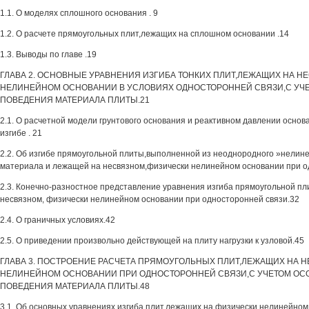
1.1. О моделях сплошного основания . 9
1.2. О расчете прямоугольных плит,лежащих на сплошном основании .14
1.3. Выводы по главе .19
ГЛАВА 2. ОСНОВНЫЕ УРАВНЕНИЯ ИЗГИБА ТОНКИХ ПЛИТ,ЛЕЖАЩИХ НА 
НЕЛИНЕЙНОМ ОСНОВАНИИ В УСЛОВИЯХ ОДНОСТОРОННЕЙ СВЯЗИ,С УЧ
ПОВЕДЕНИЯ МАТЕРИАЛА ПЛИТЫ.21
2.1. О расчетной модели грунтового основания и реактивном давлении основ
изгибе . 21
2.2. Об изгибе прямоугольной плиты,выполненной из неоднородного »нели
материала и лежащей на несвязном,физически нелинейном основании при од
2.3. Конечно-разностное представление уравнения изгиба прямоугольной п
несвязном, физически нелинейном основании при односторонней связи.32
2.4. О граничных условиях.42
2.5. О приведении произвольно действующей на плиту нагрузки к узловой.45
ГЛАВА 3. ПОСТРОЕНИЕ РАСЧЕТА ПРЯМОУГОЛЬНЫХ ПЛИТ,ЛЕЖАЩИХ НА 
НЕЛИНЕЙНОМ ОСНОВАНИИ ПРИ ОДНОСТОРОННЕЙ СВЯЗИ,С УЧЕТОМ ОС
ПОВЕДЕНИЯ МАТЕРИАЛА ПЛИТЫ.48
3.1. Об основных уравнениях изгиба плит,лежащих на физически нелинейном