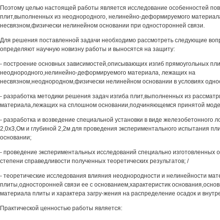
Поэтому целью настоящей работы является исследование особенностей по
плит,выполненных из неоднородного, нелинейно-деформируемого материал
несвязном,физически нелинейном основании при односторонней связи.
Для решения поставленной задачи необходимо рассмотреть следующие воп
определяют научную новизну работы и выносятся на защиту:
- построение основных зависимостей,описывающих изгиб прямоугольных пл
неоднородного,нелинейно-деформируемого материала, лежащих на
несвязном,неоднородном,физически нелинейном основании в условиях одно
- разработка методики решения задач изгиба плит,выполненных из рассмат
материала,лежащих на сплошном основании,подчиняющемся принятой моде
- разработка и возведение специальной установки в виде железобетонного л
2,0x3,Ом и глубиной 2,2м для проведения экспериментального испытания пл
основании;
- проведение экспериментальных исследований специально изготовленных о
степени справедливости полученных теоретических результатов; /
- теоретические исследования влияния неоднородности и нелинейности ма
плиты,односторонней связи ее с основанием,характеристик основания,осно
материала плиты и характера загру-жения на распределение осадок и внутр
Практической ценностью работы является: