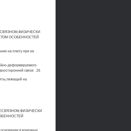
НЕСВЯЗНОМ,ФИЗИЧЕСКИ
ЕТОМ ОСОБЕННОСТЕЙ
ания на плиту при ее
нейно-деформируемого
носторонней связи . 26
литы,лежащей на
НЕСВЯЗНОМ,ФИЗИЧЕСКИ
ОБЕННОСТЕЙ
 основании в конечных