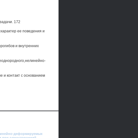
задачи. 172
 характер ее поведения и
прогибов и внутренних
неоднородного,нелинейно-
е и контакт с основанием
елинейно-деформируемых
и при односторонней