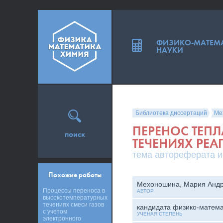
ФИЗИКО-МАТЕМ
НАУКИ
Библиотека диссертаций
Ме
ПЕРЕНОС ТЕП
поиск
ТЕЧЕНИЯХ РЕ
тема автореферата и
Похожие работы
Мехоношина, Мария Анд
Процессы переноса в
АВТОР
высокотемпературных
течениях смеси газов
кандидата физико-матема
с учетом
УЧЕНАЯ СТЕПЕНЬ
электронного