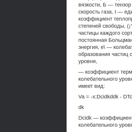
вязкости, Б — тензор
скорость газа, I — е
коэффициент теплоп
степеней свободы, (
частицы каждого сорт
постоянная Больцман
энергия, е\ — колеба
образования частиц с
уровня,
— коэффициент терм
колебательного уров
имеет вид:
Va = -x;Dcidkddk - DTc
dk
Dcidk — коэффициент
колебательного уров