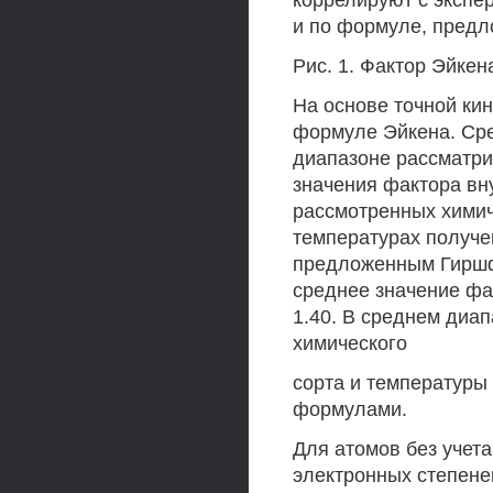
коррелируют с экспе
и по формуле, пред
Рис. 1. Фактор Эйкен
На основе точной ки
формуле Эйкена. Сред
диапазоне рассматри
значения фактора вн
рассмотренных химич
температурах получе
предложенным Гиршф
среднее значение фак
1.40. В среднем диап
химического
сорта и температуры
формулами.
Для атомов без учета
электронных степене