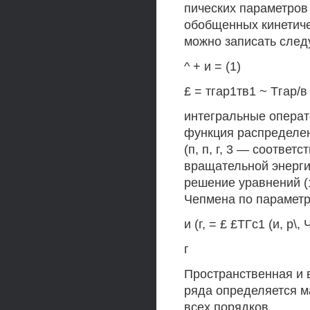
пических параметров 
обобщенных кинетиче
можно записать сле
^ + и = (1)
£ = тгар1тв1 ~ Тгар/
интегральные операт
функция распределени
(п, п, г, 3 — соотве
вращательной энерги
решение уравнений (
Чепмена по параметр
и (г, = £ £ТГс1 (и, р\, Ч
г
Пространственная и 
ряда определяется ма
всех порядков.