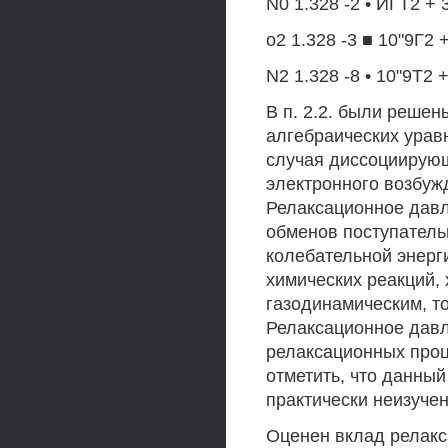
N0 1.328 -2 • ИГТ2 + 3
о2 1.328 -3 ■ 10"9Г2 +
N2 1.328 -8 • 10"9Т2 +
В п. 2.2. были реше
алгебраических урав
случая диссоциирующ
электронного возбуж
Релаксационное давл
обменов поступатель
колебательной энерги
химических реакций,
газодинамическим, т
Релаксационное давл
релаксационных проц
отметить, что данны
практически неизуче
Оценен вклад релакс