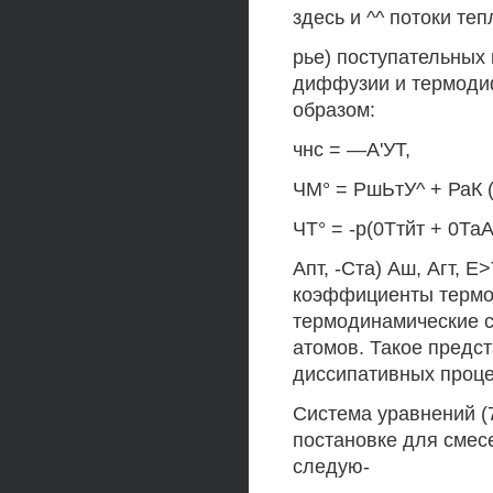
здесь и ^^ потоки те
рье) поступательных
диффузии и термоди
образом:
чнс = —А'УТ,
ЧМ° = РшЬтУ^ + РаК (
ЧТ° = -р(0Ттйт + 0Та
Апт, -Ста) Аш, Агт,
коэффициенты термо
термодинамические с
атомов. Такое предс
диссипативных проце
Система уравнений (
постановке для смес
следую-