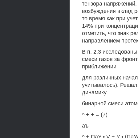
тензора напряжений. 
возбуждения вклад р
то время как при уче
14% при концентрации
отметить, что знак 
направлением протек
В п. 2.3 исследованы
смеси газов за фрон
приближении
для различных начал
учитывалось). Решал
динамику
бинарной смеси атом
^ + + = (7)
аъ
^ + ПаУ • V + У • (ПаУ