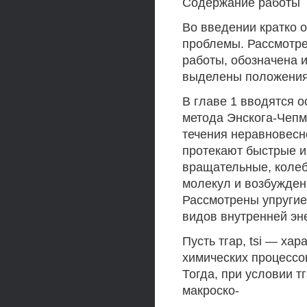
Содержание работы
Во введении кратко 
проблемы. Рассмотре
работы, обозначена и
выделены положения
В главе 1 вводятся 
метода Энскога-Чепм
течения неравновесн
протекают быстрые и
вращательные, колеб
молекул и возбужден
Рассмотрены упругие
видов внутренней эн
Пусть тгар, tsi — х
химических процессо
Тогда, при условии т
макроско-