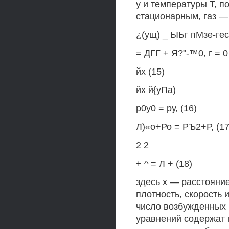
у и температуры Т, 
стационарным, газ —
¿(ущ) _ ЫЬг пМзе-гес
= ДГГ + Я?"-™0, г = 0 
йх (15)
йх й{уПа)
р0у0 = ру, (16)
Л)«о+Ро = РЪ2+Р, (17
2 2
+ ^ = Л + (18)
здесь х — расстояние
плотность, скорость 
число возбужденных 
уравнений содержат 