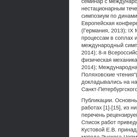
семинар с междунаро
нестационарным тече
симпозиум по динамик
Европейская конфере
(Германия, 2013); I
процессам в соплах и
международный симпо
2014); 8-я Всеросси
физическая механика 
2014); Международн
Поляховские чтения"(
докладывались на н
Санкт-Петербургского
Публикации. Основны
работах [1]-[15], из н
перечень рецензируе
Список работ приведе
Кустовой Е.В. прина