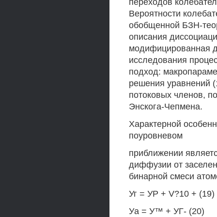
переходов колебател
Вероятности колебат
обобщенной БЗН-теор
описания диссоциаци
модифицированная д
исследования проце
подход: макропараме
решения уравнений (
потоковых членов, п
Энскога-Чепмена.
Характерной особенн
поуровневом
приближении являетс
диффузии от заселен
бинарной смеси атомо
Уг = УР + V?10 + (19)
Уа = У™ + УГ- (20)