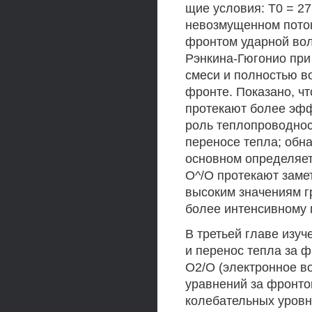
щие условия: Т0 = 271
невозмущенном поток
фронтом ударной во
Рэнкина-Гюгонио при
смеси и полностью в
фронте. Показано, ч
протекают более эфф
роль теплопроводно
переносе тепла; обна
основном определяет
О^/О протекают замет
высоким значениям г
более интенсивному 
В третьей главе изу
и перенос тепла за 
О2/О (электронное в
уравнений за фронто
колебательных уровн