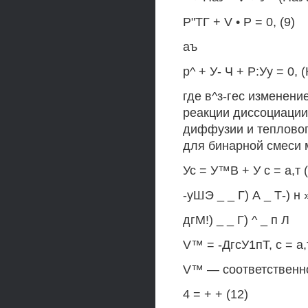
Р"ТГ + V • Р = 0, (9)
аъ
р^ + У- Ч + Р:Уу = 0, 
где в^з-гес изменен
реакции диссоциации
диффузии и тепловог
для бинарной смеси 
Ус = У™В + У с = а,т 
-уШЭ _ _ Г) А _ Т-) н
дгМ!) _ _ Г) ^ _ п Л
V™ = -ДгсУ1пТ, с = а,
V™ — соответственн
4 = + + (12)