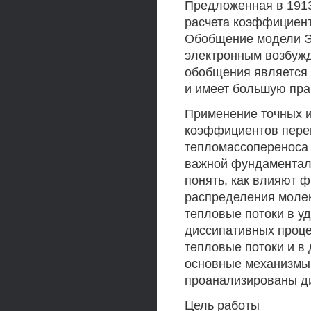
Предложенная в 1913 
расчета коэффициент
Обобщение модели Эй
электронным возбужд
обобщения является 
и имеет большую пра
Применение точных 
коэффициентов пере
тепломассопереноса
важной фундаменталь
понять, как влияют 
распределения молек
тепловые потоки в у
диссипативных проце
тепловые потоки и в
основные механизмы 
проанализированы ди
Цель работы