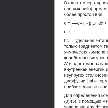
В однотемпературно
напряжений формальн
более простой вид:
q = —A'VT - р DTdc + 
с с
hc — удельная энталь
только градиентом т
химических компонент
колебательных уровн
А' в однотемператур
внутренней энергии и
неупругих столкнове
диффузии Dai и тер
приближении не зави
Для определения ко
(3)-(5), с помощью м
уравнений для функц