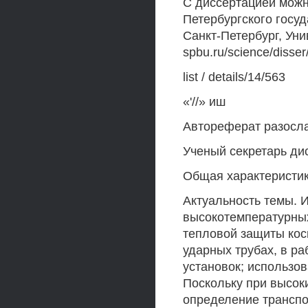
С диссертацией можн
Петербургского госуд
Санкт-Петербург, Униве
spbu.ru/science/disser
list / details/14/563
«'//» иш
Автореферат разослан 
Ученый секретарь дис
Общая характеристи
Актуальность темы. 
высокотемпературных
тепловой защиты кос
ударных трубах, в р
установок; использо
Поскольку при высок
определение транспо