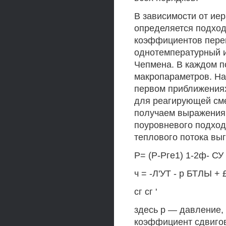
В зависимости от ие
определяется подход
коэффициентов перен
однотемпературный и
Чепмена. В каждом п
макропараметров. На
первом приближения
для реагирующей см
получаем выражения 
поуровневого подход
теплового потока вы
Р= (Р-Рге1) 1-2ф- СУ -
ч = -Л'УТ - р БТЛЫ + 
сг сг '
здесь р — давление,
коэффициент сдвиго