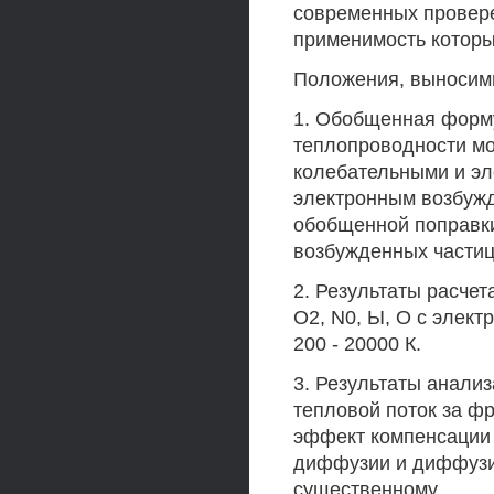
современных провере
применимость которы
Положения, выносим
1. Обобщенная форм
теплопроводности м
колебательными и эл
электронным возбуж
обобщенной поправки
возбужденных частиц
2. Результаты расче
О2, N0, Ы, О с элек
200 - 20000 К.
3. Результаты анали
тепловой поток за ф
эффект компенсации 
диффузии и диффузии
существенному