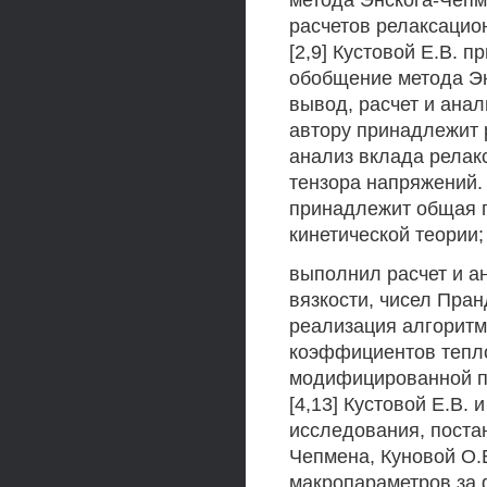
метода Энскога-Чепм
расчетов релаксацион
[2,9] Кустовой Е.В. 
обобщение метода Эн
вывод, расчет и ана
автору принадлежит 
анализ вклада релак
тензора напряжений. В
принадлежит общая п
кинетической теории;
выполнил расчет и а
вязкости, чисел Пран
реализация алгоритм
коэффициентов тепло
модифицированной по
[4,13] Кустовой Е.В.
исследования, поста
Чепмена, Куновой О.
макропараметров за 