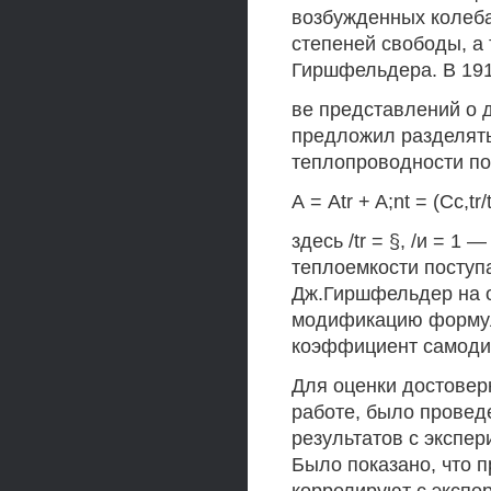
возбужденных колеба
степеней свободы, а
Гиршфельдера. В 191
ве представлений о 
предложил разделять
теплопроводности по
А = Atr + A;nt = (Cc,tr/t
здесь /tr = §, /и = 1
теплоемкости поступ
Дж.Гиршфельдер на 
модификацию формулы 
коэффициент самод
Для оценки достовер
работе, было провед
результатов с экспер
Было показано, что п