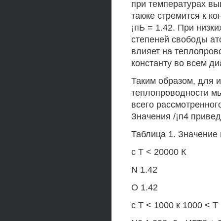
при температурах вы
также стремится к ко
¡пЬ = 1.42. При низк
степеней свободы ато
влияет на теплопров
константу во всем ди
Таким образом, для 
теплопроводности мы
всего рассмотренного
Значения /¡п4 привед
Таблица 1. Значение
с Т < 20000 К
N 1.42
О 1.42
с Т < 1000 к 1000 < Т