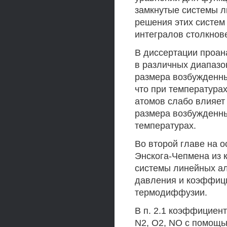
замкнутые системы л
решения этих систем
интегралов столкнове
В диссертации проан
в различных диапазо
размера возбужденны
что при температура
атомов слабо влияет
размера возбужденны
температурах.
Во второй главе на 
Энскога-Чепмена из 
системы линейных ал
давления и коэффиц
термодиффузии.
В п. 2.1 коэффициент
N2, О2, NO с помощь