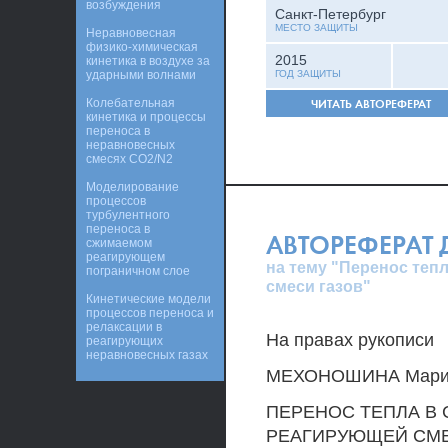
возбуждения
Санкт-Петербург
МЕСТО ЗАЩИТЫ
Неравновесная
физико-химическая
2015
кинетика в воздухе за
ударными волнами
ГОД ЗАЩИТЫ
Колебательная
ЧИТАТЬ АВТОРЕФЕРАТ
кинетика и процессы
переноса в
неравновесных
смесях CO2/N2
Моделирование
процессов
турбулентного
переноса в
АВТОРЕФЕРАТ
сжимаемом
реагирующем
на тему "Перенос теп
пограничном слое
смеси газов"
Кинетические модели
процессов переноса и
релаксации в
На правах рукописи
реагирующих
неравновесных газах
МЕХОНОШИНА Мария
ПЕРЕНОС ТЕПЛА В
РЕАГИРУЮЩЕЙ СМЕ