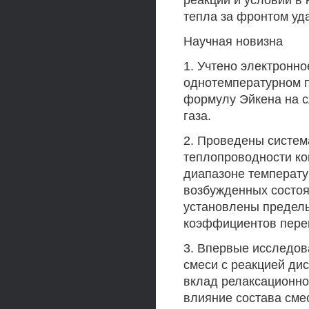
реакций и условий в
тепла за фронтом уд
Научная новизна
1. Учтено электронн
однотемпературном п
формулу Эйкена на с
газа.
2. Проведены систем
теплопроводности ко
диапазоне температур
возбужденных состоя
установлены предел
коэффициентов перен
3. Впервые исследов
смеси с реакцией ди
вклад релаксационно
влияние состава сме