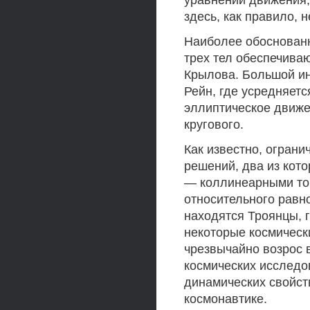
уравнений движения,
здесь, как правило, 
Наиболее обоснованн
трех тел обеспечива
Крылова. Большой ин
Рейн, где усредняетс
эллиптическое движе
кругового.
Как известно, ограни
решений, два из кот
— коллинеарными точ
относительного равн
находятся Троянцы, 
некоторые космическ
чрезвычайно возрос 
космических исследо
динамических свойств
космонавтике.