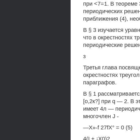
при <7=1. В теореме 
периодических решен
приближения (4), нео
В § 3 изучается урав
что в окрестностях т
периодические решен
з
Третья глава посвящ
окрестностях треугол
параграфов.
В § 1 рассматривает
[о,2к?] при q — 2. В
имеет 4л — периодич
многочлен J -
—X»-f 27fX° = 0 (5)
4(I + ¡X0)2