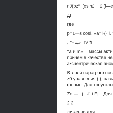
nJ{pz"+[esin£ + 2i(l—е')
дг
где
р=1—s cosí, «a=l-(-¡i, 
,-*+«,»-¡rV-fr
та и m» —массы акти
причем в качестве н
эксцентрическая ано
Второй параграф по
z0 уравнения (I), на
форме. Для треуголь
Zq — _j_ -f. i EjL. 
2 2
лиженно для