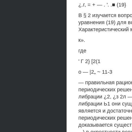
¿.г, = + — . '. .■ (19}
В § 2 изучается воп
уравнения (19) для в
Характеристический 
к».
где
' Г 2} [2(1
о — |2„ ~ 11-3
— правильная рацион
периодических решени
либрации ¿2, ¿з 2л 
либрации Ь1 они суще
является и достаточ
периодических решени
доказывается сущест