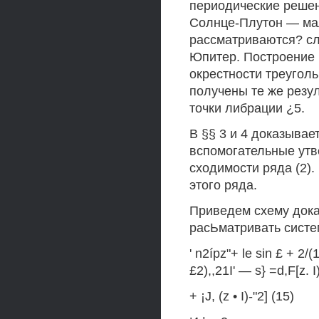
периодические решен
Солнце-Плутон — мал
рассматриваются? сл
Юпитер. Построение
окрестности треугол
получены те же резул
точки либрации ¿5.
В §§ 3 и 4 доказывае
вспомогательные утв
сходимости ряда (2).
этого ряда.
Приведем схему дока
расЬматривать систе
' n2ípz"+ le sin £ + 
£2),,21I' — s} =d,F[z. 
+ ¡J, (z • I)-"2] (15)