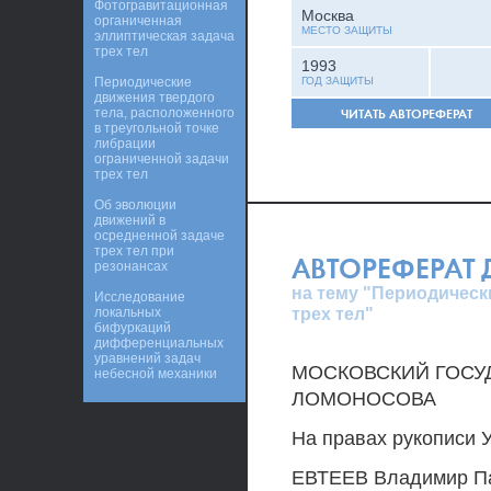
Фотогравитационная
Москва
органиченная
МЕСТО ЗАЩИТЫ
эллиптическая задача
трех тел
1993
Периодические
ГОД ЗАЩИТЫ
движения твердого
тела, расположенного
ЧИТАТЬ АВТОРЕФЕРАТ
в треугольной точке
либрации
ограниченной задачи
трех тел
Об эволюции
движений в
осредненной задаче
трех тел при
АВТОРЕФЕРАТ
резонансах
на тему "Периодическ
Исследование
трех тел"
локальных
бифуркаций
дифференциальных
уравнений задач
МОСКОВСКИЙ ГОСУД
небесной механики
ЛОМОНОСОВА
На правах рукописи 
ЕВТЕЕВ Владимир П