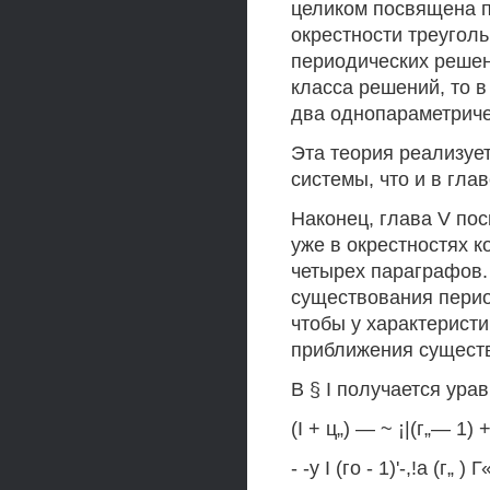
целиком посвящена 
окрестности треугол
периодических решени
класса решений, то 
два однопараметриче
Эта теория реализуе
системы, что и в главе
Наконец, глава V по
уже в окрестностях к
четырех параграфов.
существования перио
чтобы у характерист
приближения существов
В § I получается ур
(I + ц„) — ~ ¡|(г„— 1) +
- -у I (го - 1)'-,!а (г„ ) 