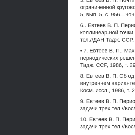
5; Евтеев В. П. Почт
ограниченной круговой
5, вып. 5, с. 956—9о9
6.. Евтеев В. П. Пер
коллинеар-ной точки
тел.//ДАН Тадж. ССР, 
• 7. Евтеев В. П., М
периодических решен
Тадж. ССР, 1986, т. 2
8. Евтеев В. П. Об о
внутреннем варианте 
Косм. иссл., 1986, т. 
9. Евтеев В. П. Пер
задачи трех тел.//Косм
10. Евтеев В. П. Пе
задачи трех тел.//Косм