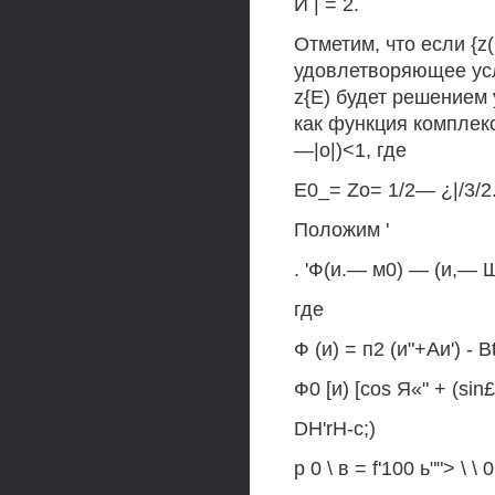
И | = 2.
Отметим, что если {z(
удовлетворяющее усло
z{E) будет решением 
как функция комплекс
—|о|)<1, где
Е0_= Zo= 1/2— ¿|/3/2
Положим '
. 'Ф(и.— м0) — (и,— Щ
где
Ф (и) = п2 (и"+Аи') - Bt
Ф0 [и) [cos Я«" + (sin£ 
DH'rH-c;)
р 0 \ в = f'100 ь""> \ \ 