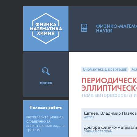
ФИЗИКО-МАТЕМ
НАУКИ
Библиотека диссертаций
Ас
ПЕРИОДИЧЕСК
поиск
ЭЛЛИПТИЧЕСКО
тема автореферата и
Похожие работы
Евтеев, Владимир Павлов
Фотогравитационная
АВТОР
ограниченная
эллиптическая задача
доктора физико-математи
трех тел
УЧЕНАЯ СТЕПЕНЬ