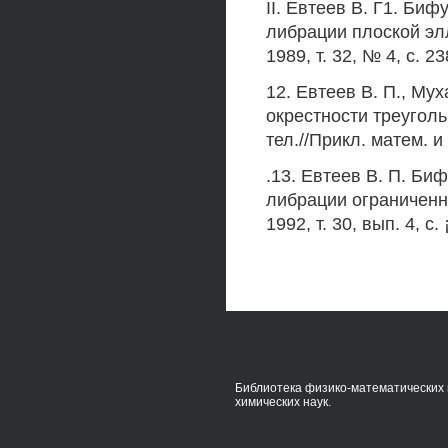
II. Евтеев В. Г1. Би
либрации плоской элл
1989, т. 32, № 4, с. 
12. Евтеев В. П., М
окрестности треуголь
тел.//Прикл. матем. и 
.13. Евтеев В. П. Б
либрации ограниченно
1992, т. 30, вып. 4, с
Библиотека физико-математических 
химических наук.