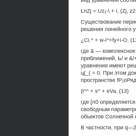
вид уравнений соотв
LnZj = Uz¡-\ + i, (Zj, z2
Существование пери
решения линейного 
¿Ci.^ + w-i^+fy+i-O, (1
где & — комплексное 
приближений, Ь/ и &/
уравнения имеют реше
ц(_( = 0. При этом до
пространстве fP¡oРяд
{i^^ + s^ + eVa, (13)
где [л0 определяется и
свободным параметро
объектов Солнечной 
В частности, при q—2