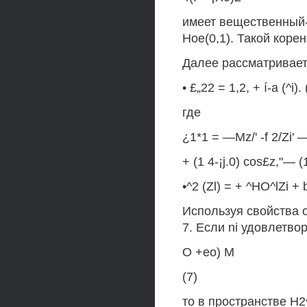
имеет вещественный-к
Ное(0,1). Такой коре
Далее рассматривает
• £„22 = 1,2, + í-a (^i). 
где
¿1*1 = —Mz/' -f 2/Zi'
+ (1 4-¡j.0) cos£z,"— (1
•^2 (Zl) = + ^HO^lZi +
Используя свойства 
7. Если ni удовлетво
О +ео) М
(7)
то в пространстве Н2