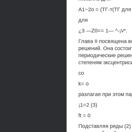
А1~2о = (ТГ-т(ТГ для
для
¿3 —Z0== 1— ^-¡v*.
Глава II посвящена 
решений. Она состоит
периодические решен
степеням эксцентриси
со
k= о
разлагая при этом п
¡1=2 (3)
ft = 0
Подставляя ряды (2) 