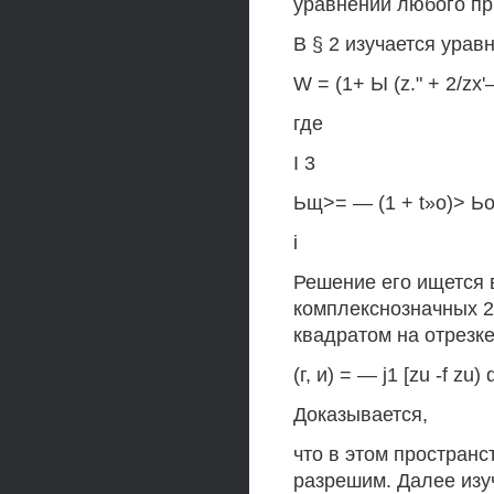
уравнений любого п
В § 2 изучается ура
W = (1+ Ы (z." + 2/zx'—
где
I 3
Ьщ>= — (1 + t»o)> Ьою
i
Решение его ищется 
комплекснозначных 
квадратом на отрезке
(г, и) = — j1 [zu -f zu) 
Доказывается,
что в этом простран
разрешим. Далее изуч