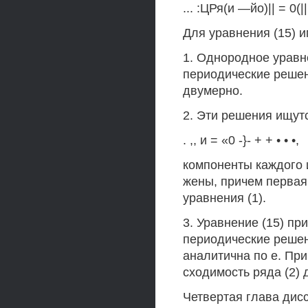
... :ЦРя(и —йо)|| = 0(||
Для уравнения (15) 
1. Однородное уравн
периодические решен
двумерно.
2. Эти решения ищут
. ,, и = «0 -}- + + • • •,
компоненты каждого 
жены, причем первая
уравнения (1).
3. Уравнение (15) пр
периодические решени
аналитична по е. Пр
сходимость ряда (2) 
Четвертая глава дис