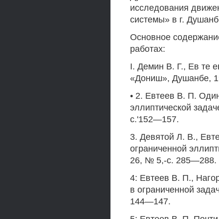
исследования движен
системы» в г. Душанбе
Основное содержани
работах:
I. Демин В. Г., Ев те
«Дониш», Душанбе, 19
• 2. Евтеев В. П. Од
эллиптической задаче 
с.'152—157.
3. Девятой Л. В., Ев
ограниченной эллипти
26, № 5,-с. 285—288.
4: Евтеев В. П., Наг
в ограниченной задаче
144—147.