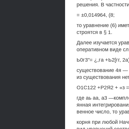
решения. В частности
= ±0,014964, (8;
то уравнение (6) им
строятся в § 1.
Далее изучается урав
оперативном виде с
Ь0г3"= ¿,га +Ь2[гг, 2а)
существование 4я — 
из существования не
О1С122 +Р2Я2 + «з = 
где аь аа, а3 —компл
янная интегрировани
венное число, то ура
корня при любой Нач