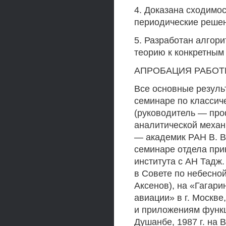
4. Доказана сходимо
периодические решен
5. Разработан алгор
теорию к конкретным 
АПРОБАЦИЯ РАБО
Все основные резуль
семинаре по классич
(руководитель — проф
аналитической механ
— академик РАН В. В.
семинаре отдела при
института с АН Тадж
в Совете по небесно
Аксенов), на «Гагари
авиации» в г. Москве
и приложениям функ
Душанбе, 1987 г. на