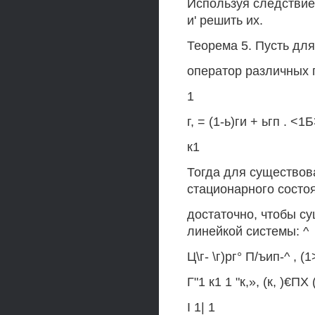
Используя следствие
и' решить их.
Теорема 5. Пусть для
оператор различных пе
1
г, = (1-ь)ги + ьгп . <1
к1
Тогда для существов
стационарного состоя
достаточно, чтобы 
линейкой системы: ^
Ц\г- \г)рг° П/ъип-^ , (
Г"1 к1 1 "к,», (к, )€ПХ 
I 1| 1