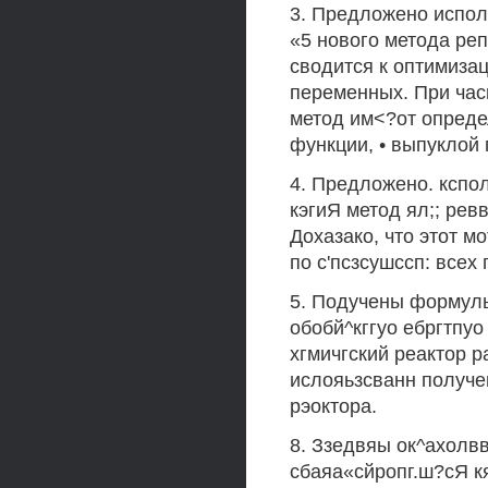
3. Предложено испол
«5 нового метода ре
сводится к оптимиза
переменных. При час
метод им<?от опреде
функции, • выпуклой 
4. Предложено. кспо
кэгиЯ метод ял;; рев
Дохазако, что этот м
по с'псзсушссп: всех
5. Подучены формулы
обобй^кггуо ебргтпуо
хгмичгский реактор р
ислояьзсванн получе
рэоктора.
8. Ззедвяы ок^ахолвв
сбаяа«сйропг.ш?сЯ к