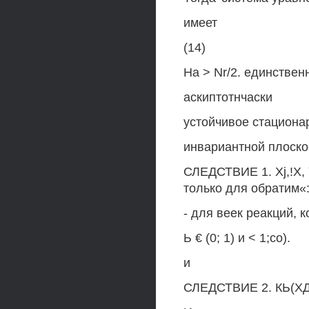
имеет
(14)
На > Nr/2. единствен
аскиптотнчаски
устойчивое стациона
инвариантной плоскос
СЛЕДСТВИЕ 1. Xj,!X, 
только для обратим«:
- для веек реакций, 
Ь € (0; 1) и < 1;со).
и
СЛЕДСТВИЕ 2. КЬ(ХД)