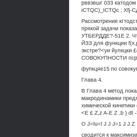
рввзвшг 033 катодом
iCTQC)_ICTQc ; Xfj-С
Рассмотрение кгтодс
прякой задачи пока
УТБЕРДДЕ?-51Е 2. Ч
ЙЗЗ для функции f(x,
экстре?<уи йулкцки £
СОВОКУПНОСТИ псреи
фупкцяе15 по совокуп
Глава 4.
В Глава 4 метод лок
макродинамики пред
химической кинетики 
<Е £ Z,z A-E Z ,b ) dt 
О J=lu=l J J J=1 J J Z
сводится к максимиза