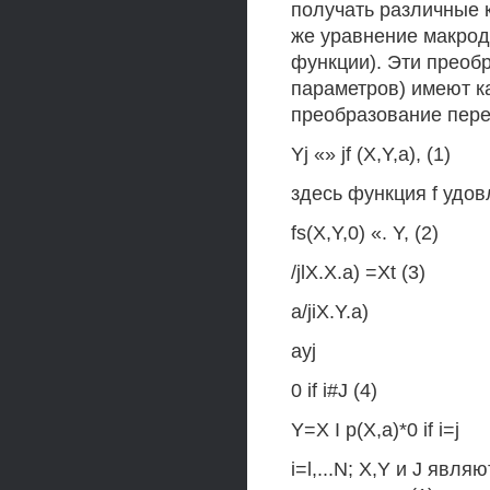
получать различные 
же уравнение макрод
функции). Эти преобр
параметров) имеют к
преобразование пер
Yj «» jf (X,Y,a), (1)
здесь функция f удов
fs(X,Y,0) «. Y, (2)
/jlX.X.a) =Xt (3)
a/jiX.Y.a)
ayj
0 if i#J (4)
Y=X I p(X,a)*0 if i=j
i=l,...N; X,Y и J яв