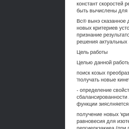
констант скоростей 
быть вычислены для 
Вс® вынэ сказанное 
новых критериев уст
признание результат
решения актуальных з
Цель работы
Целью данной работ
поиск козых преобра
'получать новые кин
- определение свойс
сбалансированности 
функции зияслняется
получение новых 'кр
равновесия для изот
пергиелкзакиеа (при 