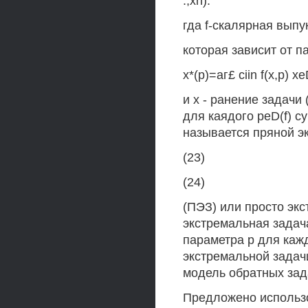
.,xn).
гда f-скалярная выпу
которая зависит от па
х*(р)=аг£ ciin f(x,p) xe
и х - ранение задачи 
для каядого peD(f) с
называется пряной э
(23)
(24)
(ПЭЗ) или просто эк
экстремальная задач
параметра р для каж
экстремальной задач
модель обратных зад
Предложено использ