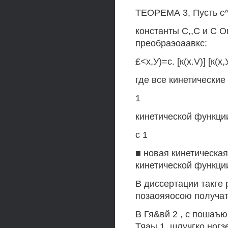
ТЕОРЕМА 3, Пусть с^+
константы С,,С и С 
преобраэоаавкс:
£<х,У)=с. [к(х.V)] [к(х,
где все кинетические
1
кинетической функции
с 1
■ новая кинетическая
кинетической функции
В диссертации такге
позаояяосою получат
В Гя&вй 2 , с пошаъю
Тяаы 1, шлучгко ногз