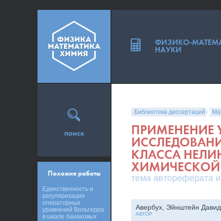
ФИЗИКО-МАТЕМ
НАУКИ
Библиотека диссертаций
Ма
ПРИМЕНЕНИЕ 
поиск
ИССЛЕДОВАН
КЛАССА НЕЛИ
ХИМИЧЕСКОЙ 
Похожие работы
тема автореферата и
Единственность и
регуляризация
операторных
Авербух, Эйнштейн Давид
уравнений Вольтерра
АВТОР
в шкале банаховых