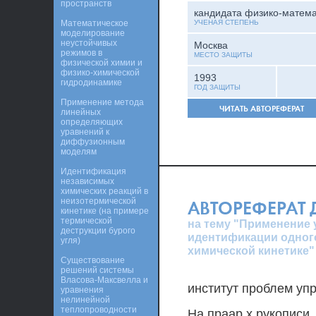
пространств
кандидата физико-матема
Математическое
УЧЕНАЯ СТЕПЕНЬ
моделирование
неустойчивых
Москва
режимов в
МЕСТО ЗАЩИТЫ
физической химии и
физико-химической
1993
гидродинамике
ГОД ЗАЩИТЫ
Применение метода
ЧИТАТЬ АВТОРЕФЕРАТ
линейных
определяющих
уравнений к
диффузионным
моделям
Идентификация
независимых
химических реакций в
неизотермической
АВТОРЕФЕРАТ
кинетике (на примере
термической
на тему "Применение
деструкции бурого
идентификации одного
угля)
химической кинетике"
Существование
решений системы
Власова-Максвелла и
институт проблем уп
уравнения
нелинейной
теплопроводности
На праар.х рукописи