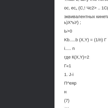
ос, ес„ (С,! Чс2> .. 1С
эквивалентных кинети
ь)Х*ьУ) ;
Ь>0
Kb.....b (X,Y) = (1/п) Г
i..... n
где К(Х,Y)=2
Г«1
1. J-i
П^еяр
н
(7)