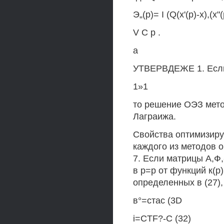
Э„(р)= I (Q(x'(p)-x),(х"(
V С р .
а
УТВЕРВДЕЖЕ 1. Если Г
1»1
то решение ОЭЗ мет
Лаграижа.
Свойства оптимизиру
каждого из методов
7. Если матрицы А,Ф
в р=р от функций к(р)
определенных в (27), 
в°=стас (3D
i=CTF?-C (32)