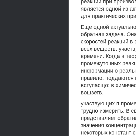
реакций при произвол
является одной из ак
для практических пр
Еще одной актуально
обратная задача. Он
скоростей реакций в 
всех веществ, участ
времени. Когда в тео
промежуточных реакц
информации о реальн
правило, поддаются 
вступасщо: в химичес
вощзетв.
участвующих п проме
трудно измерить. В с
представляет обратн
значения концентрац
некоторых констант с