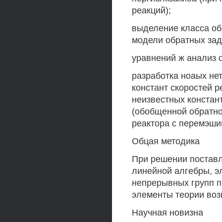
реакций);
выделение класса об
модели обратных за
уравнений ж анализ 
разработка ноаых нет
констант скоростей р
неизвестных констан
(обобщенной обратно
реактора с перемэши
Обцая методика
При решении поставл
линейной алгебры, э
непрерывных групп 
элементы теории во
Научная новизна