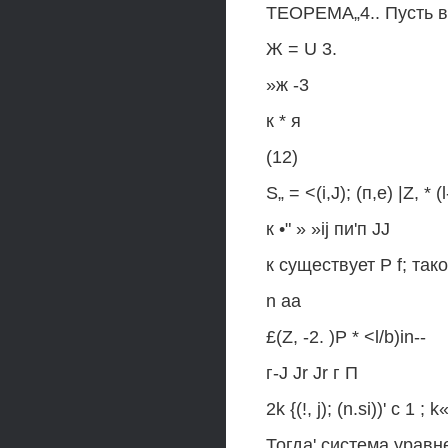
ТЕОРЕМА„4.. Пусть 
Ж = U 3.
»ж -3
к * я
(12)
S„ = <(i,J); (п,е) |Z, * 
к •" » »ij пи'п JJ
к существует P f; тако
n aa
£(Z, -2. )P * <l/b)in--
г-J Jr Jr г П
2k {(!, j); (n.si))' с 1 ; k«
Тогда' система уравн