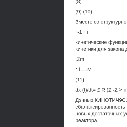
(8)
(9) (10)
Зместе со структурной
г-1 г г
кинетические функци
кинетики для закона 
,Zm
г-l.....M
(11)
dx (t)/dt= £ R (Z -Z > п 
Дзнныэ КИНОТИЧ9С1
сбалансированность 
новых достаточных у
реактора.