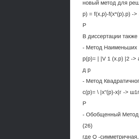
новый метод для реш
р) = f(x,p)-f(x*(p).p) ->
Р
В диссертации также
- Метод Наименьших
р(р)= | |V 1 (х.р) |2 -> 
д р
- Метод Квадратично
с(р)= \ |х"(р)-х|г -> ш1
Р
- Обобщенный Метод
(26)
где Q -симметричная