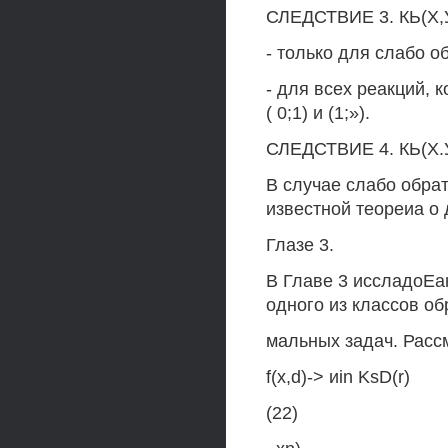
СЛЕДСТВИЕ 3. КЬ(Х,У
- только для слабо о
- для всех реакций, 
( 0;1) и (1;»).
СЛЕДСТВИЕ 4. КЬ(Х.У)
В случае слабо обра
известной теореиа о 
Глазе 3.
В Главе 3 иссладоЕ
одного из классов об
мальных задач. Расс
f(x,d)-> иin KsD(r)
(22)