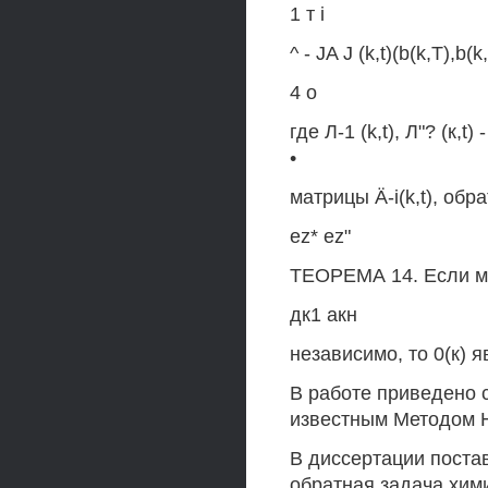
1 т i
^ - JA J (k,t)(b(k,T),b(k,
4 о
где Л-1 (k,t), Л"? (к
•
матрицы Ä-i(k,t), обра
ez* ez"
ТЕОРЕМА 14. Если мно
дк1 акн
независимо, то 0(к) 
В работе приведено 
известным Методом 
В диссертации поста
обратная задача хими