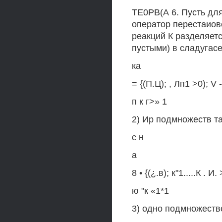
ТЕ0РВ(А 6. Пусть для
оператор перестаиово
реакций К разделяетс
пустыми) в сладугасем
ка
= {(П.Ц); , Лп1 >0); V 
п к г>» 1
2) Ир подмножеств та
с н
а
8 • {(¿.в); к"1.....К . И
ю "к «1*1
3) одно подмножество. 