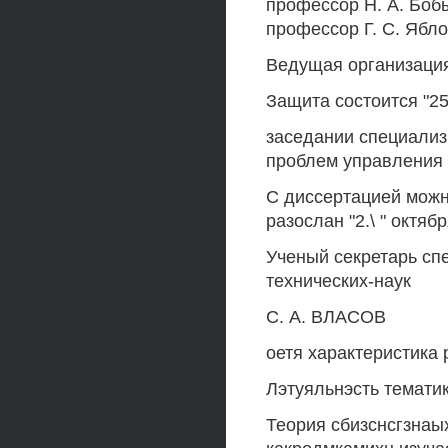
профессор Н. А. Боб
профессор Г. С. Ябл
Ведущая организация
Защита состоится "25"
заседании специализ
проблем управления (
С диссертацией можн
разослан "2.\ " октябр
Ученый секретарь сп
технических-наук
С. А. ВЛАСОВ
оетя характеристика 
Лэтуяльнэсть темати
Теория сбизснсгзна