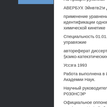
АВЕРБУХ Эйнвтв2!и 
применение уравнен
идентификации одног
химической кинетике
Специальность 01.01
управяэкие
автореферат диссерт
§кзико-катекзтически
Уссзга 1993
Работа выполнена в 
Академии Наук.
Научный руководитель
Р030НСЭР
Официальное оппонен