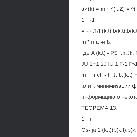
a>(k) = min ^(k.Z) = ^(k
1 т -1
= - - ЛЛ (k.t) b(k,t),b(k,
m * n а -и ß.
где A (k.t) - PS r.p.Jk. П
JU 1=1 1J IU 1 Г-1 Г»1
m + н ct. - h ß. b.(k,t) =
или к минимизации ф
информацию о некото
ТЕОРЕМА 13.
1 т i
Os- ja 1 (k,t)(b(k,t),b(k