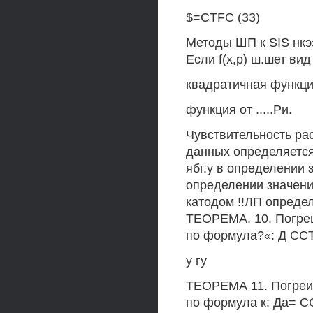
$=CTFC (33)
Методы ШП к SIS нкэ
Если f(x,p) ш.шет вид 
квадратичная функция 
функция от .....Ри.
Чувствительность ра
данных определяется
ябг.у в определении 
определении значения
катодом !!ЛП определ
ТЕОРЕМА. 10. Погре
по формула?«: Д CCTF
у гу
ТЕОРЕМА 11. Погреи
по формула к: Да= СС