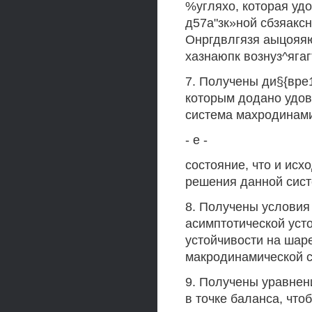
%угляхо, которая удо
д57а"зк»ной сбзяакс
Онргдвлгязя аыцояяют
хазнаюпк вознуз^яга
7. Получены ди§{вре
которым додано удов
система махродинами
- е -
состояние, что и ис
решения данной сист
8. Получены условия
асимптотической усто
устойчивости на шар
макродинамической 
9. Получены уравнен
в точке баланса, что