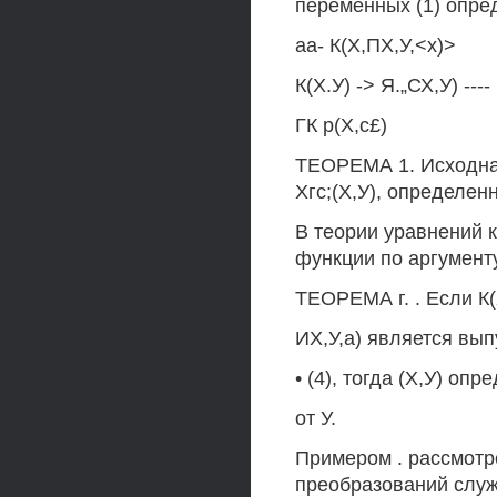
переменных (1) опре
аа- К(Х,ПХ,У,<х)>
К(Х.У) -> Я.„СХ,У) ---- 
ГК р(Х,с£)
ТЕОРЕМА 1. Исходная
Хгс;(Х,У), определенн
В теории уравнений 
функции по аргументу
ТЕОРЕМА г. . Если К(
ИХ,У,а) является вы
• (4), тогда (X,У) оп
от У.
Примером . рассмотр
преобразований служ