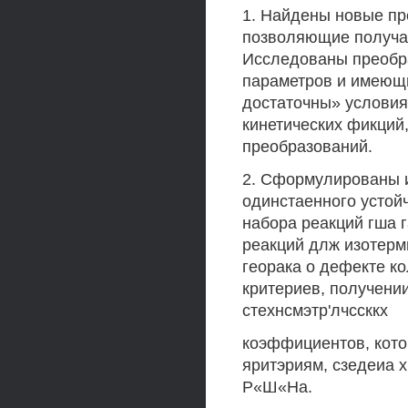
1. Найдены новые пр
позволяющие получат
Исследованы преобра
параметров и имеющи
достаточны» условия
кинетических фикций
преобразований.
2. Сформулированы и
одинстаенного устой
набора реакций гша г
реакций длж изотерм
георака о дефекте ко
критериев, получении
стехнсмэтр'лчссккх
коэффициентов, кото
яритэриям, сзедеиа 
Р«Ш«На.