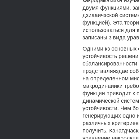
какродмкамихн изуча
двумя функциями, за
дзиааичэской систем
функцией). Эта теори
использоваться для 
записаны з вида ура
Одними кз основных 
устойчивость решени
сбалансированности 
прэдставляяздае соб
на определенном мно
макродинаиики требо
функции приводит к 
динамической систем
устойчивости. Чем б
генерирующих одно и
различных критериев
получить. Канатдчаск
уравнение накродкпа