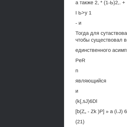
а также 2, * (1-Ь)2,. + ь
I Ь>у 1
- и
Тогда для сутаствова
чтобы существовал в
единственного асимп
PeR
n
являющийся
и
(k{,sJ)6Dl
[b(Z„ - Zk )Р] » a (i.J) 
(21)