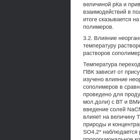
величиной рКа и при
взаимодействий в по
итоге сказывается н
полимеров.
3.2. Влияние неорга
температуру раствор
растворов сополиме
Температура переход
ПВК зависит от прису
изучено влияние нео
сополимеров в сравн
проведено для проду
мол.доли) с ВТ и ВМ
введение солей NaCN
влияет на величину Т
природы и концентра
SO4,2* наблюдается 
пропорциональное кон