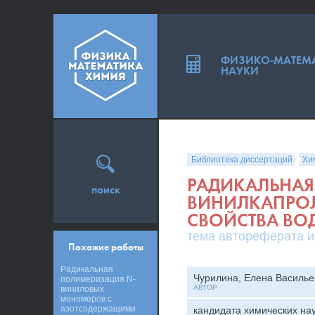
ФИЗИКО-МАТЕМ
НАУКИ
Библиотека диссертаций
Хи
РАДИКАЛЬНАЯ
поиск
ВИНИЛКАПРОЛ
СВОЙСТВА ВО
тема автореферата и
Похожие работы
Радикальная
Чурилина, Елена Василье
полимеризация N-
АВТОР
виниловых
мономеров с
азотсодержащими
кандидата химических на