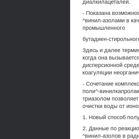
диалкилацеталей.
- Показана возможно
^винил-азолами в ка
промышленного
бутадиен-стирольног
Здесь и далее терми
когда она вызываетс
дисперсионной среде
коагуляции неоргани
- Сочетание комплек
поли^-винилкапролак
триазолом позволяет
очистки воды от ион
1. Новый способ пол
2. Данные по реакци
^винил-азолов в рад