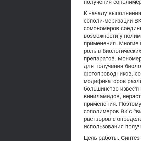
получения сополиме
К началу выполнения
сополи-меризации ВК
сомономеров соедине
возможности у полиме
применения. Многие 
роль в биологических
препаратов. Мономе
для получения биоло
фотопроводников, сор
модификаторов разл
большинство известны
виниламидов, нераст
применения. Поэтому
сополимеров ВК с ^в
растворов с определ
использования получ
Цель работы. Синтез