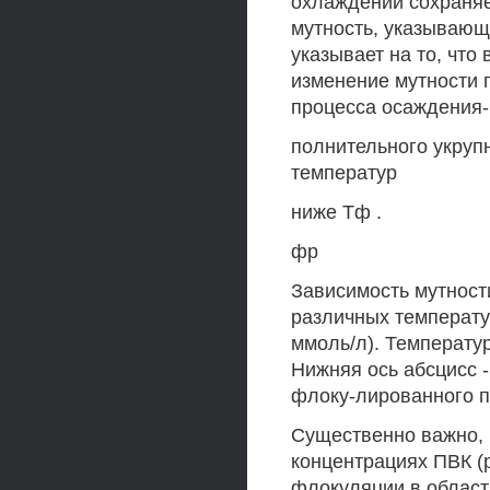
охлаждении сохраняе
мутность, указывающ
указывает на то, что
изменение мутности п
процесса осаждения-р
полнительного укруп
температур
ниже Тф .
фр
Зависимость мутност
различных температур
ммоль/л). Температура (
Нижняя ось абсцисс -
флоку-лированного п
Существенно важно, 
концентрациях ПВК (р
флокуляции в област