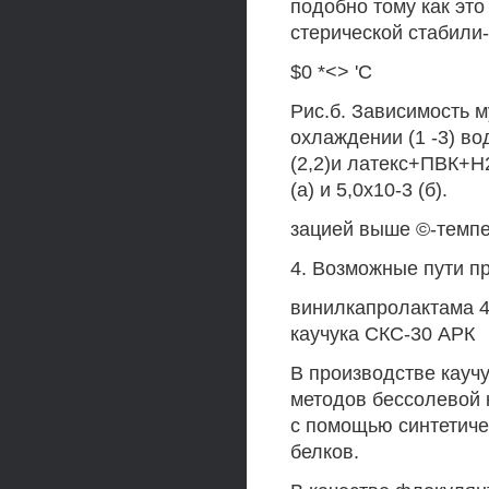
подобно тому как это
стерической стабили-
$0 *<> 'С
Рис.б. Зависимость м
охлаждении (1 -3) в
(2,2)и латекс+ПВК+Н2
(а) и 5,0х10-3 (б).
зацией выше ©-темп
4. Возможные пути п
винилкапролактама 4
каучука СКС-30 АРК
В производстве кауч
методов бессолевой 
с помощью синтетиче
белков.