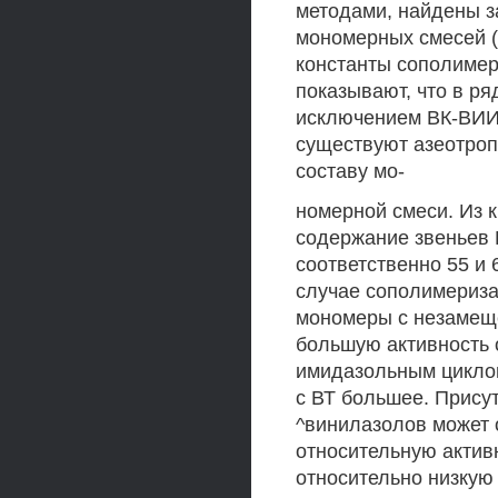
методами, найдены з
мономерных смесей (
константы сополимери
показывают, что в р
исключением ВК-ВИИ и
существуют азеотроп
составу мо-
номерной смеси. Из к
содержание звеньев 
соответственно 55 и 
случае сополимериза
мономеры с незамещ
большую активность 
имидазольным циклом
с ВТ большее. Прису
^винилазолов может 
относительную активн
относительно низкую 