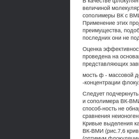
В качестве флокулян
величиной молекулярно
сополимеры ВК с ВМИ 
Применение этих про
преимущества, подоб
последних они не по
Оценка эффективнос
проведена на основа
представляющих зав
мость ф - массовой д
-концентрации флокул
Следует подчеркнуть
и сополимера ВК-ВМ
способ-ность не обна
сравнения неионоген
Кривые выделения ка
ВК-ВМИ (рис.7,6 крив
(оптимум флокуляции