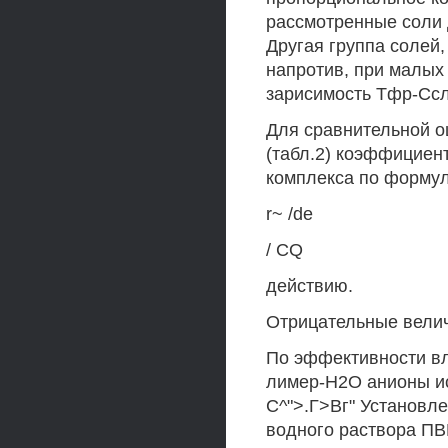
рассмотренные соли 
Другая группа солей,
напротив, при малых
зарисимость Тфр-Ссл
Для сравнительной о
(табл.2) коэффициент
комплекса по форму
r~ /de
/ CQ
действию.
Отрицательные вели
По эффективности вл
лимер-Н2О анионы и
С^">.Г>Вг" Установл
водного раствора ПВ