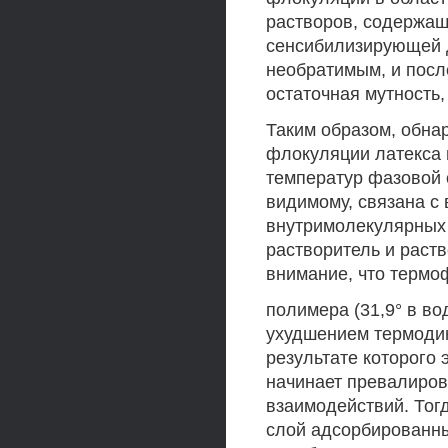
растворов, содержащ
сенсибилизирующей д
необратимым, и посл
остаточная мутность,
Таким образом, обн
флокуляции латекса 
температур фазовой с
видимому, связана с
внутримолекулярных 
растворитель и раст
внимание, что терм
полимера (31,9° в во
ухудшением термодин
результате которого
начинает превалиров
взаимодействий. Тог
слой адсорбированны