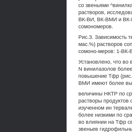
со звеньями ^винилк
растворов, исследов
ВК-ВИ, ВК-ВМИ и ВК-
сомономеров.
Рис.3. Зависимость 
мас.%) растворов со
сомоно-меров: 1-ВК-В
Установлено, что во
N винилазолов более
повышение Тфр (рис.
ВМИ имеют более вы
величины НКТР по ср
растворы продуктов 
изученном ин тервал
более низкими по ср
во влиянии на Тфр с
звеньев гидрофильн