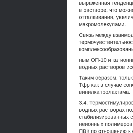
выраженная тенденц
в растворе, что можн
отталкивания, увели
макромолекулами.
Связь между взаимо
термочувствительнос
комплексообразовани
ным ОП-10 и катион
водных растворов ис
Таким образом, толь
Тфр как в случае соп
винилкапролактама.
3.4. Термостимулиро
водных растворах по
стабилизированных 
неионных полимеров
ПВК по отношению к 