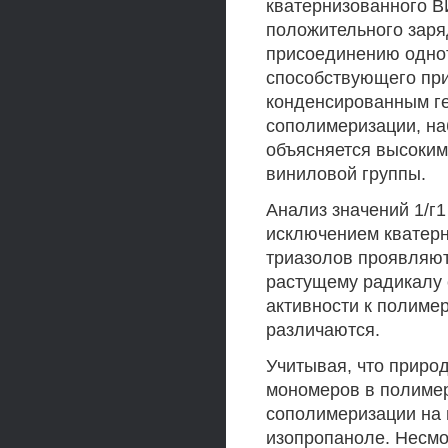
кватернизованного В
положительного заря
присоединению одно
способствующего при
конденсированным ге
сополимеризации, на
объясняется высоким
виниловой группы.
Анализ значений 1/г1
исключением кватерн
триазолов проявляют
растущему радикалу 
активности к полиме
различаются.
Учитывая, что приро
мономеров в полимер
сополимеризации на
изопропаноле. Несмо