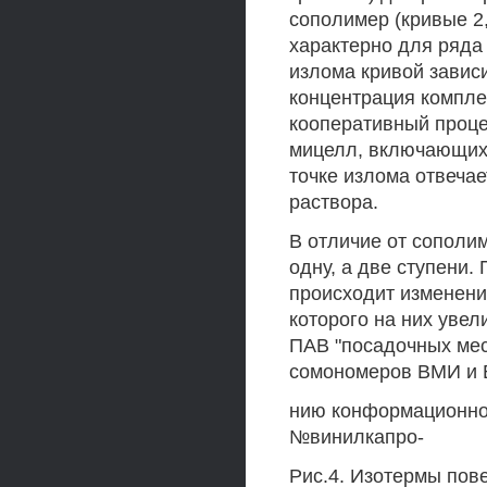
сополимер (кривые 2,
характерно для ряда
излома кривой завис
концентрация комплек
кооперативный проце
мицелл, включающих
точке излома отвеча
раствора.
В отличие от сополи
одну, а две ступени.
происходит изменени
которого на них уве
ПАВ "посадочных мес
сомономеров ВМИ и В
нию конформационног
№винилкапро-
Рис.4. Изотермы пов