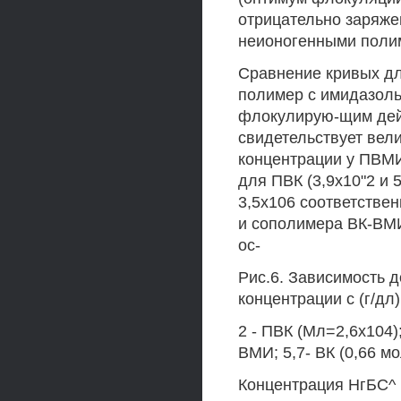
отрицательно заряжен
неионогенными поли
Сравнение кривых для
полимер с имидазоль
флокулирую-щим дейс
свидетельствует ве
концентрации у ПВМИ 
для ПВК (3,9х10"2 и 
3,5х106 соответств
и сополимера ВК-ВМИ
ос-
Рис.6. Зависимость д
концентрации с (г/дл
2 - ПВК (Мл=2,6х104);
ВМИ; 5,7- ВК (0,66 мо
Концентрация НгБС^ (м