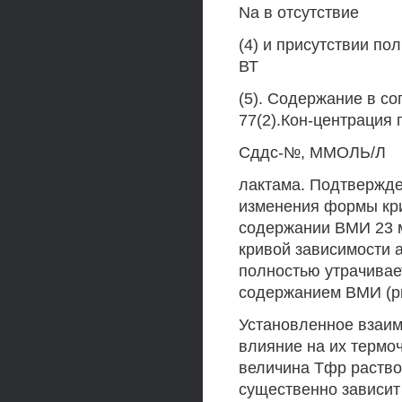
Na в отсутствие
(4) и присутствии по
ВТ
(5). Содержание в со
77(2).Кон-центрация 
Сддс-№, ММОЛЬ/Л
лактама. Подтвержде
изменения формы кри
содержании ВМИ 23 мо
кривой зависимости а
полностью утрачивае
содержанием ВМИ (рис
Установленное взаи
влияние на их термоч
величина Тфр раство
существенно зависит