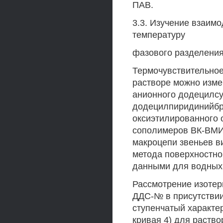
ПАВ.
3.3. Изучение взаим
температуру
фазового разделени
Термочувствительное
растворе можно изме
анионного додецилсу
додецилпиридинийбр
оксиэтилированного 
сополимеров ВК-ВМИ
макроцепи звеньев в
метода поверхностно
данными для водных
Рассмотрение изотер
ДДС-№ в присутствии
ступенчатый характер
кривая 4) для раств