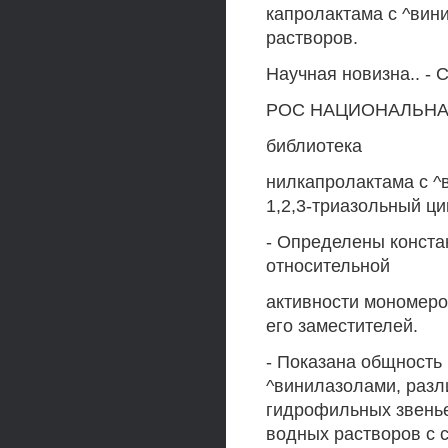
капролактама с ^вин
растворов.
Научная новизна.. -
РОС НАЦИОНАЛЬНА
библиотека
нилкапролактама с 
1,2,3-триазольный ци
- Определены конста
относительной
активности мономеро
его заместителей.
- Показана общность
^винилазолами, раз
гидрофильных звенье
водных растворов с 