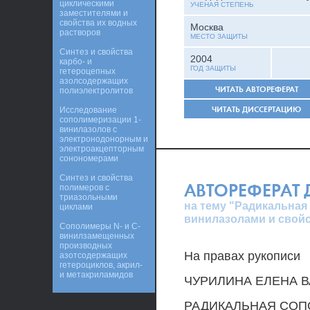
циклическими
УЧЕНАЯ СТЕПЕНЬ
заместителями и
свойства их водных
Москва
растворов
МЕСТО ЗАЩИТЫ
Синтез и свойства
2004
карбо- и
ГОД ЗАЩИТЫ
гетероцепных
азолсодержащих
ЧИТАТЬ АВТОРЕФЕРАТ
полиэлектролитов
ЧИТАТЬ ДИССЕРТАЦИЮ
Исследование
сополимеризации 1-
винилазолов с
электронодонорным и
электроакцепторным
сонономерами
Синтез и свойства
АВТОРЕФЕРАТ
полимеров с
триазольными
на тему "Радикальная
циклами
винилазолами и свой
Сополимеры N- и C-
винилзамещенных
производных
На правах рукописи
азотсодержащих
гетероциклов, акрил-
и метакриламидов
ЧУРИЛИНА ЕЛЕНА 
РАДИКАЛЬНАЯ СОП