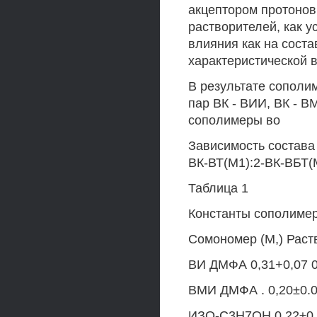
акцептором протонов,
растворителей, как у
влияния как на соста
характеристической в
В результате сополи
пар ВК - ВИИ, ВК - 
сополимеры во
Зависимость состава
ВК-ВТ(М1):2-ВК-ВБТ(
Таблица 1
Константы сополимер
Сомономер (М,) Раствор
ВИ ДМФА 0,31+0,07 0,
ВМИ ДМФА . 0,20±0.04
ИЗО-С3Н7ОН 0,22±0,0