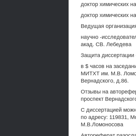
доктор химических на
доктор химических н
Ведущая организаци
научно -исследовател
акад. СВ. Лебедева
Защита диссертации 
в $ часов на заседан
МИТХТ им. М.В. Ломо
Вернадского, д.86.
Отзывы на авторефер
проспект Вернадског
С диссертацией можн
по адресу: 119831, М
М.В.Ломоносова
Автореферат разосла