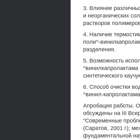
3. Влияние различны
и неорганических со
растворов полимеров
4. Наличие термости
поли^-винилкапролак
разделения.
5. Возможность испо
^винилкапролактама 
синтетического каучук
6. Способ очистки в
^винил-капролактама
Апробация работы. 
обсуждены на III Вс
"Современные пробле
(Саратов, 2001 г); 
фундаментальной нау