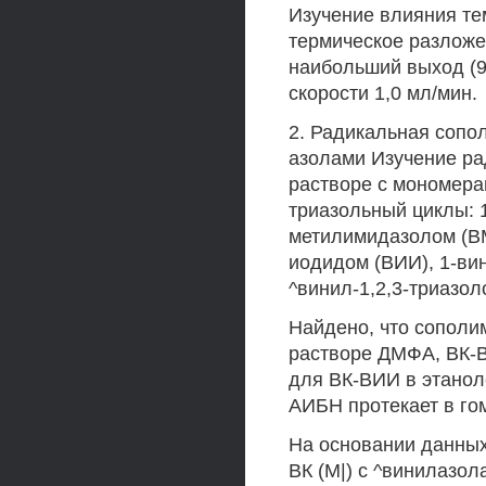
Изучение влияния те
термическое разложе
наибольший выход (9
скорости 1,0 мл/мин.
2. Радикальная сопо
азолами Изучение ра
растворе с мономера
триазольный циклы: 1
метилимидазолом (ВМ
иодидом (ВИИ), 1-ви
^винил-1,2,3-триазол
Найдено, что сополи
растворе ДМФА, ВК-В
для ВК-ВИИ в этанол
АИБН протекает в го
На основании данных
ВК (М|) с ^винилазо