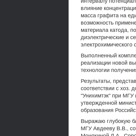
интервалу потенциал
влияние концентраци
масса графита на ед
возможность примене
материала катода, п
диэлектрические и с
электрохимического с
Выполненный комплек
реализации новой в
технологии получения
Результаты, предста
соответствии с хоз.
"Унихимтэк" при МГУ 
утвержденной минис
образования Российск
Выражаю глубокую б
МГУ Авдееву В.В., с
Монякиной Л.А., Соро