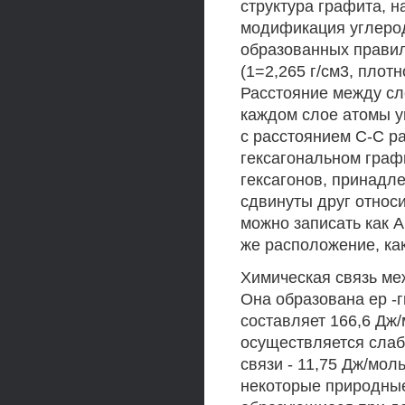
структура графита, 
модификация углерод
образованных правил
(1=2,265 г/см3, плот
Расстояние между сло
каждом слое атомы у
с расстоянием С-С р
гексагональном граф
гексагонов, принадл
сдвинуты друг относ
можно записать как А
же расположение, как 
Химическая связь ме
Она образована ер -
составляет 166,6 Дж
осуществляется слаб
связи - 11,75 Дж/мол
некоторые природные