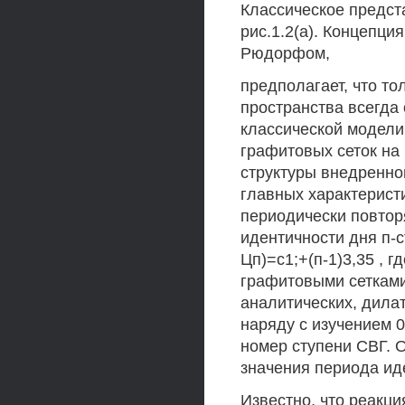
Классическое предст
рис.1.2(а). Концепци
Рюдорфом,
предполагает, что т
пространства всегда
классической модели
графитовых сеток на
структуры внедренног
главных характеристи
периодически повтор
идентичности дня п-с
Цп)=с1;+(п-1)3,35 , 
графитовыми сетками
аналитических, дила
наряду с изучением 
номер ступени СВГ. 
значения периода ид
Известно, что реакци