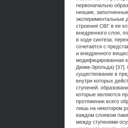
первоначально образ
низшие, заполненные
экспериментальные д
строения СВГ в ее к
внедренного слоя, п
в ходе синтеза, перех
сочетается с предст
и внедренного вещес
модифицированная к
Дюма-Эрольда) [37].
существование в пре
внутри которых дейс
ступеней, образован
которые являются пр
протяжении всего об
лишь на некотором ра
каждом слоевом паке
между ступенями осу