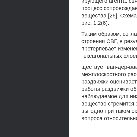
ирующего агента, свя
процесс сопровожда
вещества [26]. Схем
рис. 1.2(6).
Таким образом, сог
строения СВГ, в резу
претерпевает измене
гексагональных слое
ществует ван-дер-ва
межплоскостного рас
раздвижки оцениваетс
работы раздвижки об
наблюдаемое для низ
вещество стремится з
выгодно при таком о
вопроса относительн