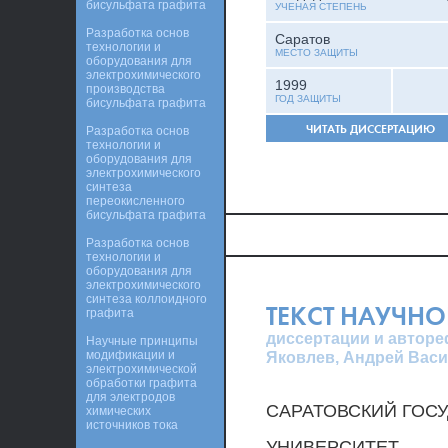
бисульфата графита
УЧЕНАЯ СТЕПЕНЬ
Разработка основ
Саратов
технологии и
МЕСТО ЗАЩИТЫ
оборудования для
электрохимического
1999
производства
ГОД ЗАЩИТЫ
бисульфата графита
ЧИТАТЬ ДИССЕРТАЦИЮ
Разработка основ
технологии и
оборудования для
электрохимического
синтеза
переокисленного
бисульфата графита
Разработка основ
технологии и
оборудования для
электрохимического
синтеза коллоидного
ТЕКСТ НАУЧНО
графита
диссертации и авторе
Научные принципы
модификации и
Яковлев, Андрей Васи
электрохимической
обработки графита
для электродов
САРАТОВСКИЙ ГОС
химических
источников тока
УНИВЕРСИТЕТ