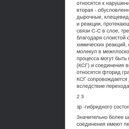
относятся к нарушен
вторая - обусловленн
дырочные, клещевидны
и реакции, протекаю
связи С-С в слое, тр
благодаря слоистой 
химических реакций,
молекул в межплоскос
процесса могут быть
(КСГ) и соединения в
относятся фторид гра
КСГ сопровождается 
вследствие перехода
2 3
зр -гибридного состо
Значительно более ш
соединения имеют пе