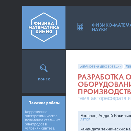
ФИЗИКО-МАТЕМ
НАУКИ
Библиотека диссертаций
Хи
РАЗРАБОТКА 
поиск
ОБОРУДОВАНИ
ПРОИЗВОДСТВ
тема автореферата и
Похожие работы
Коррозионно-
Яковлев, Андрей Василье
электрохимическое
АВТОР
поведение стальных
электродов в
условиях синтеза
кандидата технических на