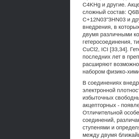
C4KHg и другие. Акц
сложный состав: Q6B
C+12N03"3HN03 и друг
внедрения, в которы
двумя различными ко
гетеросоединения, т
CuCl2, ICI [33,34]. 
последних лет в пре
расширяют возможно
набором физико-хими
В соединениях внед
электронной плотнос
избыточных свободны
акцепторных - появл
Отличительной особе
соединений, различа
ступенями и определ
между двумя ближайш