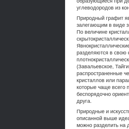
образующиеся при д
углеводородов из ко
Природный графит я
залегающим в виде з
По величине кристал
скрытокристаллическ
Явнокристаллически
разделяются в свою 
плотнокристаллическ
(Завальевское, Тайги
распространенные че
кристаллов или пара
которые чаще всего 
беспорядочно ориент
друга.
Природные и искусст
описанной выше идеа
можно разделить на д