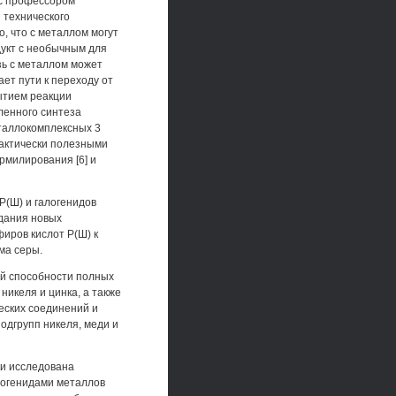
 с профессором
 технического
о, что с металлом могут
дукт с необычным для
ь с металлом может
ет пути к переходу от
рытием реакции
ленного синтеза
еталлокомплексных 3
актически полезными
рмилирования [6] и
-Р(Ш) и галогенидов
дания новых
иров кислот Р(Ш) к
ма серы.
й способности полных
никеля и цинка, а также
ских соединений и
одгрупп никеля, меди и
ки исследована
логенидами металлов