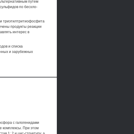
альтернативным путем
сульфидов по бесхло-
ии триэтилтритиофосфита
учены продукты реакции
авлять интерес в
одов и списка
нных и зарубежных
фосфора с галогенидами
 комплексы. При этом
в 1: 2 и цис-структуру, а