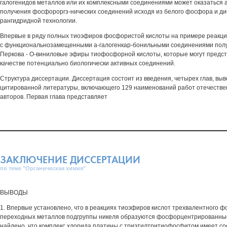
галогенидов металлов или их комплексными соединениями может оказаться 
получения фосфороргз-нических соединений исходя из белого фосфора и ди
рангидридной технологии.
Впервые в ряду полных тиоэфиров фосфористой кислоты на примере реакц
с функциональнозамещенными а-галогенкар-бонильными соединениями пол
Перкова - О-виниловые эфиры тиофосфорной кислоты, которые могут предст
качестве потенциально биологически активных соединений.
Структура диссертации. Диссертация состоит из введения, четырех глав, выв
цитированной литературы, включающего 129 наименований работ отечестве
авторов. Первая глава представляет
ЗАКЛЮЧЕНИЕ ДИССЕРТАЦИИ
по теме "Органическая химия"
ВЫВОДЫ
1. Впервые установлено, что в реакциях тиоэфиров кислот трехвалентного 
переходных металлов подгруппы никеля образуются фосфорцентрированные
найдено, что комплекс хлорида платины с триэтилтритиофосфитом имеет соста