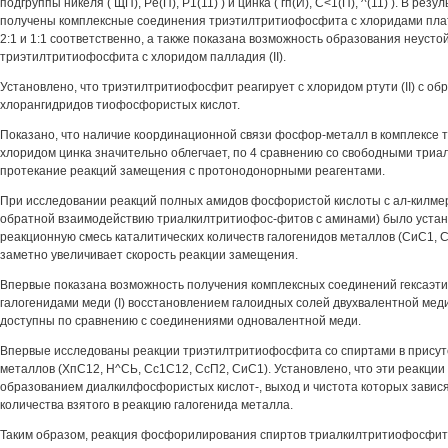
подгруппы никеля ( ЩП), Рё(П), Р1(11) ) и цинка ( гп(И), С<1(П), ^(11) ). В рез
получены комплексные соединения триэтилтритиофосфита с хлоридами плат
2:1 и 1:1 соответственно, а также показана возможность образования неусто
триэтилтритиофосфита с хлоридом палладия (II).
Установлено, что триэтилтритиофосфит реагирует с хлоридом ртути (II) с о
хлорангидридов тиофосфористых кислот.
Показано, что наличие координационной связи фосфор-металл в комплексе
хлоридом цинка значительно облегчает, по 4 сравнению со свободными три
протекание реакций замещения с протонодонорными реагентами.
При исследовании реакций полных амидов фосфористой кислоты с ал-килме
обратной взаимодействию триалкилтритиофос-фитов с аминами) было устано
реакционную смесь каталитических количеств галогенидов металлов (СиС1, С
заметно увеличивает скорость реакции замещения.
Впервые показана возможность получения комплексных соединений гексаэ
галогенидами меди (I) восстановлением галоидных солей двухвалентной мед
доступны по сравнению с соединениями одновалентной меди.
Впервые исследованы реакции триэтилтритиофосфита со спиртами в присут
металлов (ХпС12, Н^СЬ, Сс1С12, СсП2, СиС1). Установлено, что эти реакции
образованием диалкилфосфористых кислот-, выход и чистота которых завися
количества взятого в реакцию галогенида металла.
Таким образом, реакция фосфорилирования спиртов триалкилтритиофосфит