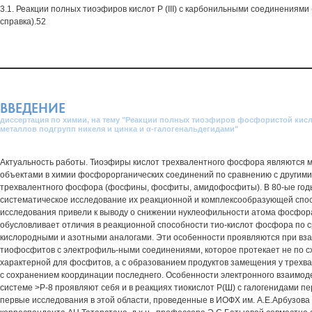
3.1. Реакции полных тиоэфиров кислот Р (III) с карбонильными соединениями
справка).52
ВВЕДЕНИЕ
диссертация по химии, на тему "Реакции полных тиоэфиров фосфористой кисл
металлов подгрупп никеля и цинка и α-галогенальдегидами"
Актуальность работы. Тиоэфиры кислот трехвалентного фосфора являются
объектами в химии фосфорорганических соединений по сравнению с другим
трехвалентного фосфора (фосфины, фосфиты, амидофосфиты). В 80-ые год
систематическое исследование их реакционной и комплексообразующей спо
исследования привели к выводу о снижении нуклеофильности атома фосфора 
обусловливает отличия в реакционной способности тио-кислот фосфора по 
кислородными и азотными аналогами. Эти особенности проявляются при вз
тиофосфитов с электрофиль-ными соединениями, которое протекает не по с
характерной для фосфитов, а с образованием продуктов замещения у трехв
с сохранением координации последнего. Особенности электронного взаимод
системе >Р-8 проявляют себя и в реакциях тиокислот Р(Ш) с галогенидами п
первые исследования в этой области, проведенные в ИОФХ им. А.Е.Арбузова 