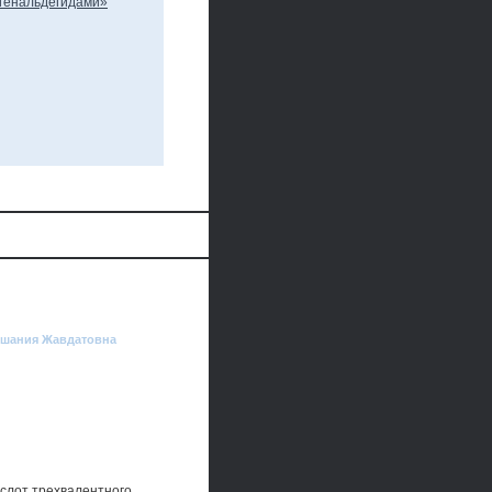
аушания Жавдатовна
ислот трехвалентного