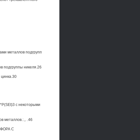
дами металлов подгрупп
ов подгруппы никеля.26
 цинка.30
*P(SEt)3 с некоторыми
 металлов.:.,. .46
ФОРА С