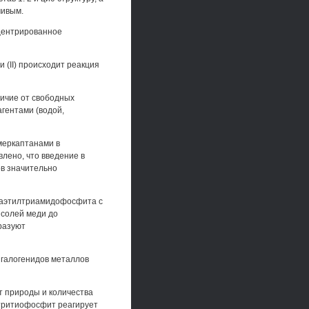
чивым.
-центрированное
 (II) происходит реакция
личие от свободных
гентами (водой,
меркаптанами в
влено, что введение в
ов значительно
ксаэтилтриамидофосфита с
 солей меди до
разуют
 галогенидов металлов
т природы и количества
лтритиофосфит реагирует