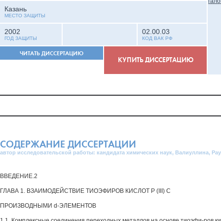
Казань
МЕСТО ЗАЩИТЫ
2002
02.00.03
ГОД ЗАЩИТЫ
КОД ВАК РФ
ЧИТАТЬ ДИССЕРТАЦИЮ
КУПИТЬ ДИССЕРТАЦИЮ
СОДЕРЖАНИЕ ДИССЕРТАЦИИ
автор исследовательской работы: кандидата химических наук, Валиуллина, Р
ВВЕДЕНИЕ.2
ГЛАВА 1. ВЗАИМОДЕЙСТВИЕ ТИОЭФИРОВ КИСЛОТ Р (III) С
ПРОИЗВОДНЫМИ d-ЭЛЕМЕНТОВ
1.1. Комплексные соединения переходных металлов на основе тиоэфи-ров к