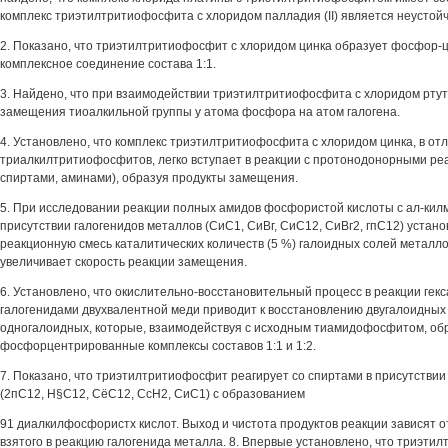
комплекс триэтилтритиофосфита с хлоридом палладия (II) является неустой
2. Показано, что триэтилтритиофосфит с хлоридом цинка образует фосфор
комплексное соединение состава 1:1.
3. Найдено, что при взаимодействии триэтилтритиофосфита с хлоридом ртути
замещения тиоалкильной группы у атома фосфора на атом галогена.
4. Установлено, что комплекс триэтилтритиофосфита с хлоридом цинка, в от
триалкилтритиофосфитов, легко вступает в реакции с протонодонорными реа
спиртами, аминами), образуя продукты замещения.
5. При исследовании реакции полных амидов фосфористой кислоты с ал-кил
присутствии галогенидов металлов (СиС1, СиВг, СиС12, СиВг2, гпС12) устано
реакционную смесь каталитических количеств (5 %) галоидных солей металл
увеличивает скорость реакции замещения.
6. Установлено, что окислительно-восстановительный процесс в реакции ге
галогенидами двухвалентной меди приводит к восстановлению двугалоидных
одногалоидных, которые, взаимодействуя с исходным тиамидофосфитом, об
фосфорцентрированные комплексы составов 1:1 и 1:2.
7. Показано, что триэтилтритиофосфит реагирует со спиртами в присутствии
(2пС12, Н§С12, СёС12, СсН2, СиС1) с образованием
91 диалкилфосфористх кислот. Выход и чистота продуктов реакции зависят о
взятого в реакцию галогенида металла. 8. Впервые установлено, что триэти