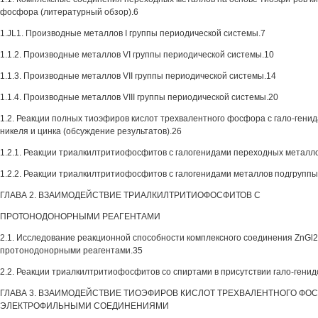
фосфора (литературный обзор).6
1.JL1. Производные металлов I группы периодической системы.7
1.1.2. Производные металлов VI группы периодической системы.10
1.1.3. Производные металлов VII группы периодической системы.14
1.1.4. Производные металлов VIII группы периодической системы.20
1.2. Реакции полных тиоэфиров кислот трехвалентного фосфора с гало-гени
никеля и цинка (обсуждение результатов).26
1.2.1. Реакции триалкилтритиофосфитов с галогенидами переходных металл
1.2.2. Реакции триалкилтритиофосфитов с галогенидами металлов подгруппы
ГЛАВА 2. ВЗАИМОДЕЙСТВИЕ ТРИАЛКИЛТРИТИОФОСФИТОВ С
ПРОТОНОДОНОРНЫМИ РЕАГЕНТАМИ
2.1. Исследование реакционной способности комплексного соединения ZnGl2
протонодонорными реагентами.35
2.2. Реакции триалкилтритиофосфитов со спиртами в присутствии гало-генидов
ГЛАВА 3. ВЗАИМОДЕЙСТВИЕ ТИОЭФИРОВ КИСЛОТ ТРЕХВАЛЕНТНОГО ФОС
ЭЛЕКТРОФИЛЬНЫМИ СОЕДИНЕНИЯМИ