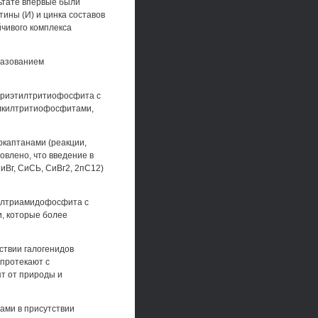
ультате впервые были
ины (И) и цинка составов
йчивого комплекса
бразованием
 триэтилтритиофосфита с
алкилтритиофосфитами,
ркаптанами (реакции,
влено, что введение в
иВг, СиСЬ, СиВг2, 2пС12)
тилтриамидофосфита с
и, которые более
ствии галогенидов
 протекают с
т от природы и
ами в присутствии