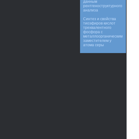
данным
рентгеноструктурного
анализа
Синтез и свойства
тиоэфиров кислот
трехвалентного
фосфора с
металлоорганическим
заместителем у
атома серы