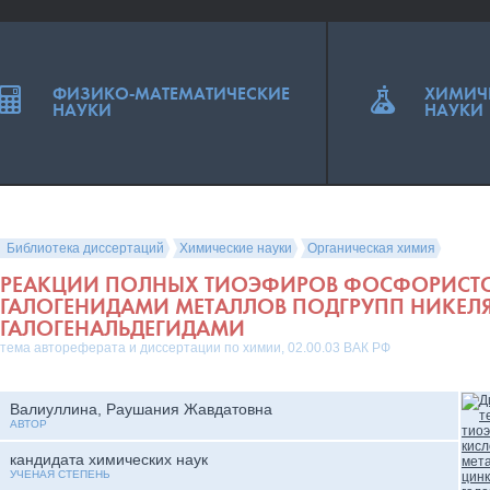
ФИЗИКО-МАТЕМАТИЧЕСКИЕ
ХИМИЧ
НАУКИ
НАУКИ
Библиотека диссертаций
Химические науки
Органическая химия
РЕАКЦИИ ПОЛНЫХ ТИОЭФИРОВ ФОСФОРИСТО
ГАЛОГЕНИДАМИ МЕТАЛЛОВ ПОДГРУПП НИКЕЛЯ
ГАЛОГЕНАЛЬДЕГИДАМИ
тема автореферата и диссертации по химии, 02.00.03 ВАК РФ
Валиуллина, Раушания Жавдатовна
АВТОР
кандидата химических наук
УЧЕНАЯ СТЕПЕНЬ