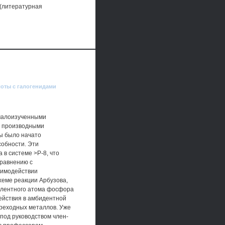
 (литературная
оты с галогенидами
 малоизученными
и производными
ы было начато
собности. Эти
в системе >Р-8, что
сравнению с
аимодействии
хеме реакции Арбузова,
алентного атома фосфора
ействия в амбидентной
ереходных металлов. Уже
под руководством член-