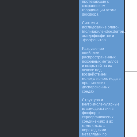
протекающие с
сохранением
координации атома
фосфора
Синтез и
исследование олиго-
(поли)ариленфосфитов,-
амидофосфитов и
-фосфонитов
Разрушение
наиболее
распространенных
покровных металлов
и покрытий на их
основе под
воздействием
молекулярного йода в
органических
дисперсионных
средах
Структура и
внутримолекулярные
взаимодействия в
фосфор- и
сероорганических
соединениях и их
комплексах с
переходными
металлами по