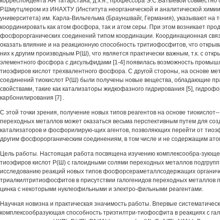
корреспондента АН Татарстана, д.х.н., профессора Э.С.Батыевой совместно
Р.Шмутцлером из ИНАХТУ (Института неорганической и аналитической химии
университета) им. Карла-Вильгельма (Брауншвайг, Германия), указывают на т
координировать как атом фосфора, так и атом серы. При этом возникает про
фосфорорганических соединений типом координации. Координационная связ
оказать влияние и на реакционную способность тритиофосфитов, что открыва
них к другим производным Р(Ш), что является практически важным, т.к. с отк
элементного фосфора с дисульфидами [1-4] появилась возможность промыш
тиоэфиров кислот трехвалентного фосфора. С другой стороны, на основе м
соединений тиокислот Р(Ш) были получены новые вещества, обладающие пр
свойствами, такие как катализаторы жидкофазного гидрирования [5], гидрофо
карбонилирования [7] .
С этой точки зрения, получение новых типов реагентов на основе тиокислот-
переходных металлов может оказаться весьма перспективным путем для соз
катализаторов и фосфорилирую-щих агентов, позволяющих перейти от тиоэф
другим фосфорорганическим соединениям, в том числе и не содержащим ато
Цель работы. Настоящая работа посвящена изучению комплексообра-зующе
тиоэфиров кислот Р(Ш) с галоидными солями переходных металлов подгрупп 
исследованию реакций новых типов фосфорсераметаллсодержащих органиче
триалкилтритиофосфитов в присутствии галогенидов переходных металлов п
цинка с некоторыми нуклеофильными и электро-фильными реагентами.
Научная новизна и практическая значимость работы. Впервые систематичес
комплексообразующая способность триэтилтри-тиофосфита в реакциях с га