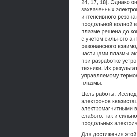
24, 17, 18]. Однако 
захваченных электро
интенсивного резона
продольной волной в
плазме решена до ко
с учетом сильного а
резонансного взаимо
частицами плазмы ак
при разработке устр
техники. Их результ
управляемому термоя
плазмы.
Цель работы. Исслед
электронов квазиста
электромагнитными в
слабого, так и сильн
продольных электрич
Для достижения это