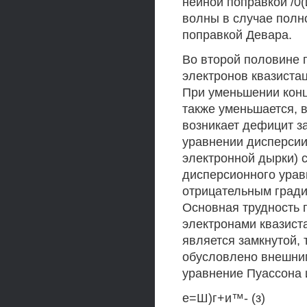
нейной поправкой /0(
волны в случае полн
поправкой Девара.
Во второй половине 
электронов квазиста
При уменьшении кон
также уменьшается, в
возникает дефицит з
уравнении дисперсии
электронной дырки) 
дисперсионного урав
отрицательным гради
Основная трудность 
электронами квазиста
является замкнутой,
обусловлено внешни
уравнение Пуассона 
е=Ш)г+и™- (з)