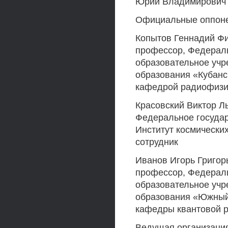
Юрий Владимирович
Официальные оппон
Копытов Геннадий Фи
профессор, Федерал
образовательное уч
образования «Кубанс
кафедрой радиофизи
Красовский Виктор Ль
Федеральное госуда
Институт космически
сотрудник
Иванов Игорь Григор
профессор, Федерал
образовательное уч
образования «Южный
кафедры квантовой 
Ведущая организаци