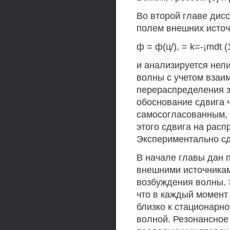
Во второй главе дис
полем внешних источ
ф = ф(ц/), = k=-¡mdt (
и анализируется нел
волны с учетом взаим
перераспределения з
обоснование сдвига ч
самосогласованным, т
этого сдвига на рас
Экспериментально сдв
В начале главы дан 
внешними источникам
возбуждения волны. 
что в каждый момент
близко к стационарно
волной. Резонансное 