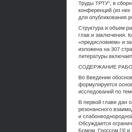
Труды ТРТУ", в сбор
конференций (из них
для опубликования р
Структура и объем ра
глав и заключения. 
«предисловием» и з
изложена на 307 стр
литературы включает
СОДЕРЖАНИЕ РАБ
Во Введении обоснов
формулируется основ
исследований по тем
В первой главе дан 
резонансного взаимо
и слабонеоднородной
Обсуждается огранич
Бомом, Гроссом [3] и 