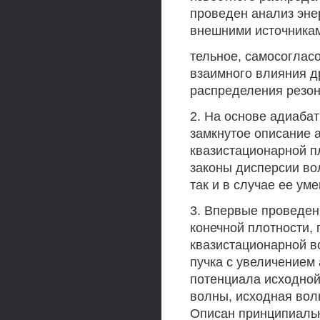
проведен анализ эн
внешними источникам
тельное, самосоглас
взаимного влияния др
распределения резон
2. На основе адиаба
замкнутое описание 
квазистационарной п
законы дисперсии вол
так и в случае ее ум
3. Впервые проведен
конечной плотности,
квазистационарной в
пучка с увеличением
потенциала исходно
волны, исходная вол
Описан принципиальн