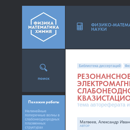
ФИЗИКО-МАТЕМ
НАУКИ
Библиотека диссертаций
Фи
РЕЗОНАНСНОЕ
поиск
ЭЛЕКТРОМАГН
СЛАБОНЕОДН
КВАЗИСТАЦИ
Похожие работы
тема автореферата и
Нелинейные
поперечные волны в
слабонеоднородных
Матвеев, Александр Иван
плазменных
АВТОР
структурах