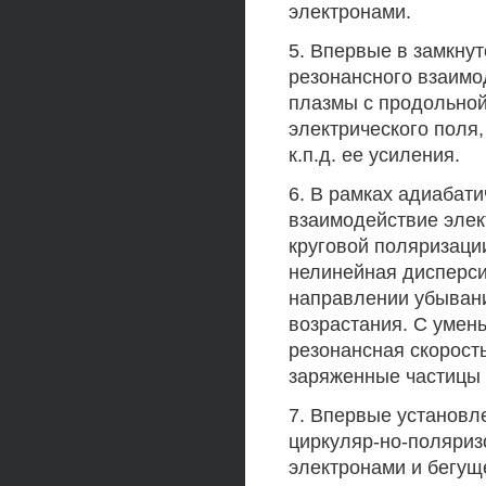
электронами.
5. Впервые в замкну
резонансного взаимо
плазмы с продольно
электрического поля,
к.п.д. ее усиления.
6. В рамках адиабат
взаимодействие элек
круговой поляризаци
нелинейная дисперси
направлении убывани
возрастания. С умен
резонансная скорост
заряженные частицы 
7. Впервые установл
циркуляр-но-поляриз
электронами и бегущ