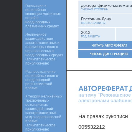
доктора физико-математи
Генерация и
нелинейная
УЧЕНАЯ СТЕПЕНЬ
эволюция магнитных
полей в
Ростов-на-Дону
неоднородных
МЕСТО ЗАЩИТЫ
плазменных средах
2013
Нелинейное
ГОД ЗАЩИТЫ
взаимодействие
электромагнитных и
ЧИТАТЬ АВТОРЕФЕРАТ
плазменных волн в
неравновесных и
ЧИТАТЬ ДИССЕРТАЦИЮ
неоднородных средах
(асимптотическое
приближение)
Распространение
нелинейных волн в
неоднородной
релятивистской
АВТОРЕФЕРАТ
плазме
на тему "Резонансное
К теории нелинейных
электронами слабоне
трехволновых
резонансных
взаимодействий
электромагнитных
На правах рукописи
мод в неравновесной
плазме
(асимптотическое
005532212
приближение)