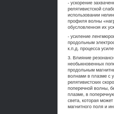
- ускорение захваче
релятивистской слаб
использовании нелин
профиля волны «наг
обусловленнэя их ус
- усиление ленгмюро
продольным электрос
к.п.д. процесса усиле
3. Влияние резонанс
необыкновенных поп
продольным магнитны
волнами в плазме с
релятивистских скор
поперечной волны, б
плазме, в поперечну
света, которая може
магнитного поля и и