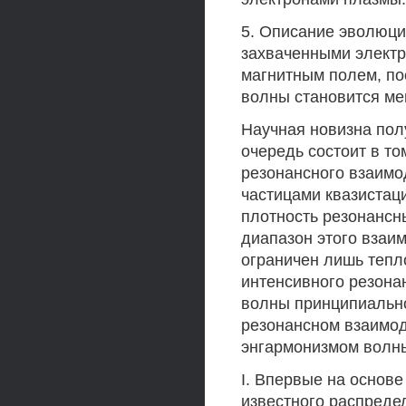
5. Описание эволюци
захваченными элект
магнитным полем, по
волны становится ме
Научная новизна пол
очередь состоит в т
резонансного взаимо
частицами квазистац
плотность резонансны
диапазон этого взаи
ограничен лишь тепл
интенсивного резона
волны принципиально
резонансном взаимод
энгармонизмом волн
I. Впервые на основ
известного распреде