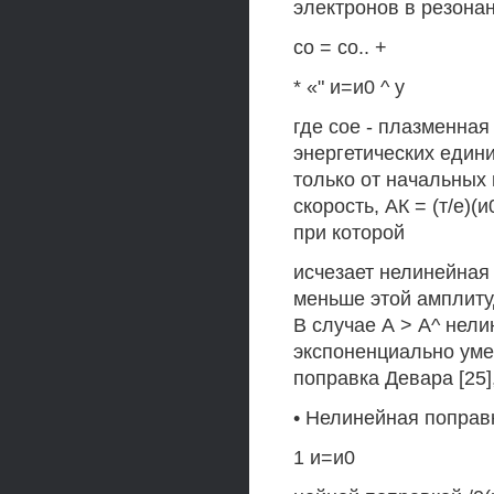
электронов в резона
со = со.. +
* «" и=и0 ^ у
где сое - плазменная
энергетических един
только от начальных
скорость, АК = (т/е)(и
при которой
исчезает нелинейная
меньше этой амплиту
В случае А > А^ нели
экспоненциально уме
поправка Девара [25
• Нелинейная поправк
1 и=и0