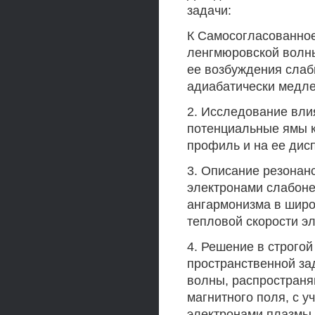
задачи:
К Самосогласованное
ленгмюровской волны
ее возбуждения слаб
адиабатически медле
2. Исследование вли
потенциальные ямы к
профиль и на ее дис
3. Описание резонан
электронами слабоне
ангармонизма в широ
тепловой скорости э
4. Решение в строго
пространственной за
волны, распростран
магнитного поля, с у
электронами плазмы.