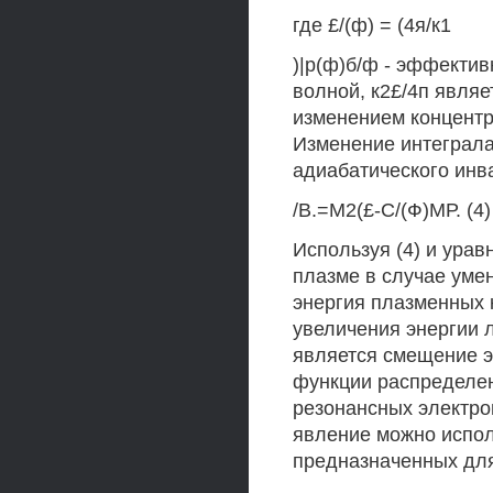
где £/(ф) = (4я/к1
)|р(ф)б/ф - эффектив
волной, к2£/4п явля
изменением концентр
Изменение интеграла
адиабатического инв
/В.=М2(£-С/(Ф)МР. (4)
Используя (4) и ура
плазме в случае умен
энергия плазменных 
увеличения энергии 
является смещение э
функции распределен
резонансных электрон
явление можно испол
предназначенных для