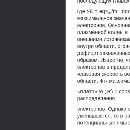
последующих главах,
где УЕ = eq>„,/m - п
максимальное значени
электронов. Основна
плазменной волны в 
внешними источникам
внутри области, огра
дефицит захваченных
образом. Известно, 
электронов в пределах
-фазовая скорость во
области, Фт- максим
«плато» /о (Уг) = con
распределения
электронов. Однако е
уменьшаются, то в р
потенциальные ямы 