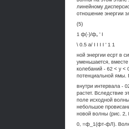
линейному дисперси
отношение энергии эл
(5)
1 ф(-)/ф„ ' I
\ 0.5 а/ I I I I ' 1 1
ной энергии есрт в с
уменьшается, вместе
колебаний - 62 < у <
потенциальной ямы. 
внутри интервала - 0
растет. Вследствие 
поле исходной волны
небольшое провисани
новой волны (рис. 2, 
0, =ф_1(фт-фЛ). Вол