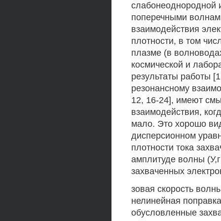
слабонеоднородной и
поперечными волнами
взаимодействия элек
плотности, в том чис
плазме (в волновода
космической и лабор
результаты работы [
резонансному взаимо
12, 16-24], имеют см
взаимодействия, ког
мало. Это хорошо ви
дисперсионном уравн
плотности тока захв
амплитуде волны (У,г>
захваченных электрон
зовая скорость волны
нелинейная поправка
обусловленные захва