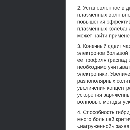
2. Установленное в 
плазменных волн вне
повышения эффективн
плазменных колебани
может найти примене
3. Конечный сдвиг ч
электронов большой 
ее профиля (распад 
необходимо учитыват
электроники. Увелич
разнополярных солит
увеличения концентр
ускорения заряженны
волновые методы уск
4. Способность гибр
много большей крити
«нагруженной» захва