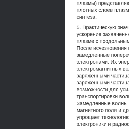
плазмы) представляю
плотных слоев плазм
синтеза.
5. Практическую знач
ускорение захваченн
плазме с продольным
После исчезновения 
замедленные попере
электронами. Их эне
электромагнитных во
заряженными частица
заряженными частица
возможности для уси
транспортировки вол
Замедленные волны м
магнитного поля и д
упрощает технологию
электроники и радио