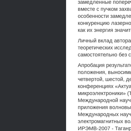
замедленные попере
вместе с пучком зах
особенности замедле
конкуренцию лазерно
как их энергия значи
Личный вклад автора
теоретических иссле
самостоятельно без 
Апробация результат
положения, выносимы
четвертой, шестой, д
конференциях «Актуа
микроэлектроники» (Таг
Международной научн
приложения волновых 
Международных науч
электромагнитных вол
ИРЭМВ-2007 - Таганрог