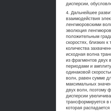
дисперсии, обуслов
4. Дальнейшее разви
взаимодействия эле
ленгмюровскими волн
эволюция ленгмюров
положительным гради
скоростях, близких к
количества захвачен
исходная волна тран
из фрагментов двух 
периодами и амплиту
одинаковой скорость
волн, равен сумме д
максимальных значен
двух волн, поэтому 
дисперсии увеличива
трансформируется в 
которая распадается