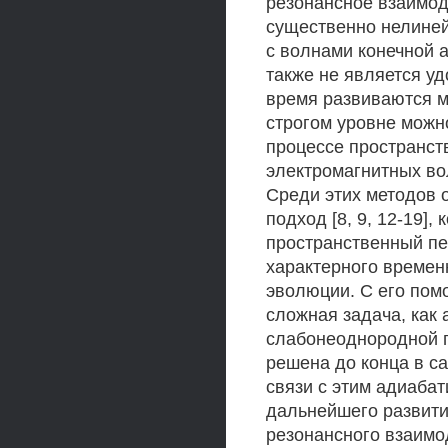
резонансное взаимод
существенно нелиней
с волнами конечной 
также не является у
время развиваются м
строгом уровне можн
процессе пространст
электромагнитных во
Среди этих методов 
подход [8, 9, 12-19]
пространственный пе
характерного времен
эволюции. С его пом
сложная задача, как
слабонеоднородной 
решена до конца в са
связи с этим адиабат
дальнейшего развити
резонансного взаимо