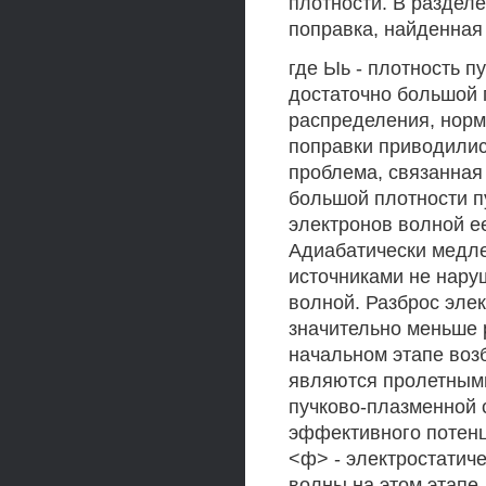
плотности. В разделе
поправка, найденная
где Ыь - плотность п
достаточно большой п
распределения, норм
поправки приводились
проблема, связанная
большой плотности п
электронов волной ее
Адиабатически медл
источниками не наруш
волной. Разброс элек
значительно меньше р
начальном этапе воз
являются пролетными
пучково-плазменной 
эффективного потенци
<ф> - электростатич
волны на этом этапе