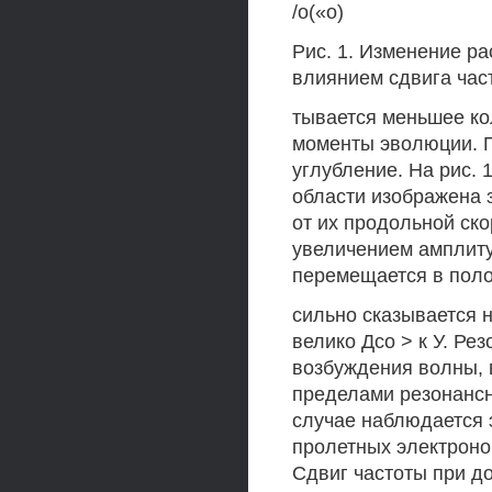
/о(«о)
Рис. 1. Изменение р
влиянием сдвига час
тывается меньшее ко
моменты эволюции. П
углубление. На рис.
области изображена 
от их продольной ско
увеличением амплиту
перемещается в поло
сильно сказывается 
велико Дсо > к У. Ре
возбуждения волны, 
пределами резонансн
случае наблюдается 
пролетных электроно
Сдвиг частоты при д