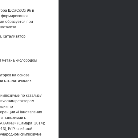
атора ШСаСоОз 9б в
ет формирования
ая образуется при
катализа.
я. Катализатор
м метана кислородом
торов на основе
ии каталитических
импозиуме по катализу
мическим реакторам
нции по
нференции «Наноявления
 и нанохимии к
КАТАЛИЗ» (Самара, 2014);
3); IV Российской
дународном симпозиуме