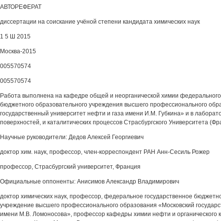
АВТОРЕФЕРАТ
диссертации на соискание учёной степени кандидата химических наук
1 5 Ш 2015
Москва-2015
005570574
005570574
Работа выполнена на кафедре общей и неорганической химии федерального
бюджетного образовательного учреждения высшего профессионального обр
государственный университет нефти и газа имени И.М. Губкина» и в лаборат
поверхностей, и каталитических процессов Страсбургского Университета (Фр
Научные руководители: Дедов Алексей Георгиевич
доктор хим. наук, профессор, член-корреспондент РАН Анн-Сесиль Рожер
профессор, Страсбургский университет, Франция
Официальные оппоненты: Анисимов Александр Владимирович
доктор химических наук, профессор, федеральное государственное бюджетн
учреждение высшего профессионального образования «Московский государс
имени М.В. Ломоносова», профессор кафедры химии нефти и органического 