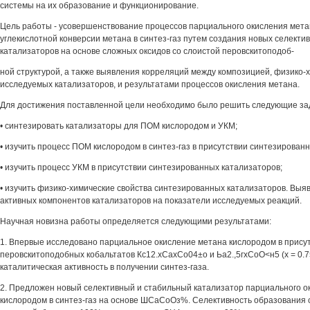
системы на их образование и функционирование.
Цель работы - усовершенствование процессов парциального окисления мета
углекислотной конверсии метана в синтез-газ путем создания новых селекти
катализаторов на основе сложных оксидов со слоистой перовскитоподоб-
ной структурой, а также выявления корреляций между композицией, физико-
исследуемых катализаторов, и результатами процессов окисления метана.
Для достижения поставленной цели необходимо было решить следующие за
• синтезировать катализаторы для ПОМ кислородом и УКМ;
• изучить процесс ПОМ кислородом в синтез-газ в присутствии синтезирован
• изучить процесс УКМ в присутствии синтезированных катализаторов;
• изучить физико-химические свойства синтезированных катализаторов. Выя
активных компонентов катализаторов на показатели исследуемых реакций.
Научная новизна работы определяется следующими результатами:
1. Впервые исследовано парциальное окисление метана кислородом в прису
перовскитоподобных кобальтатов Кс12.хСахСо04±о и Ьа2.,5гхСоО<н5 (х = 0.75
каталитическая активность в получении синтез-газа.
2. Предложен новый селективный и стабильный катализатор парциального о
кислородом в синтез-газ на основе ШСаСоОз%. Селективность образования с