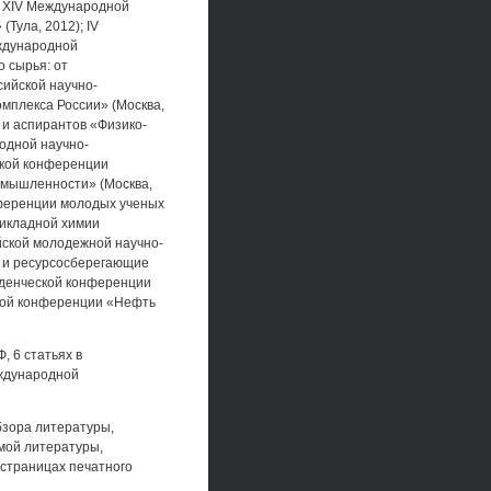
; XIV Международной
Тула, 2012); IV
еждународной
 сырья: от
сийской научно-
мплекса России» (Москва,
 и аспирантов «Физико-
родной научно-
йской конференции
ромышленности» (Москва,
нференции молодых ученых
рикладной химии
ийской молодежной научно-
 и ресурсосберегающие
уденческой конференции
ской конференции «Нефть
, 6 статьях в
еждународной
бзора литературы,
емой литературы,
страницах печатного