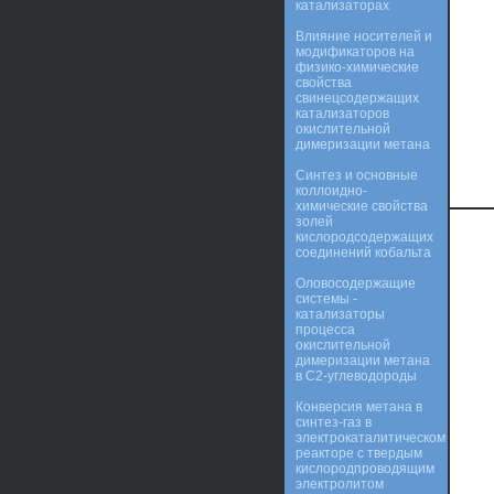
катализаторах
Влияние носителей и
модификаторов на
физико-химические
свойства
свинецсодержащих
катализаторов
окислительной
димеризации метана
Синтез и основные
коллоидно-
химические свойства
золей
кислородсодержащих
соединений кобальта
Оловосодержащие
системы -
катализаторы
процесса
окислительной
димеризации метана
в C2-углеводороды
Конверсия метана в
синтез-газ в
электрокаталитическом
реакторе с твердым
кислородпроводящим
электролитом