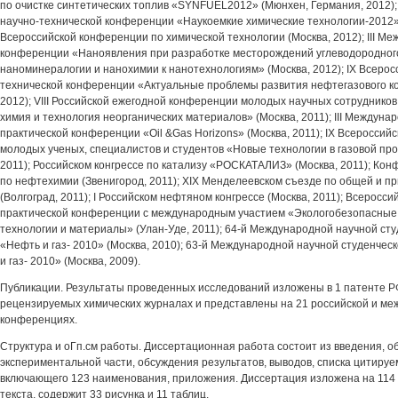
по очистке синтетических топлив «SYNFUEL2012» (Мюнхен, Германия, 2012)
научно-технической конференции «Наукоемкие химические технологии-2012» (
Всероссийской конференции по химической технологии (Москва, 2012); III М
конференции «Наноявления при разработке месторождений углеводородного
наноминералогии и нанохимии к нанотехнологиям» (Москва, 2012); IX Всерос
технической конференции «Актуальные проблемы развития нефтегазового ко
2012); VIII Российской ежегодной конференции молодых научных сотрудников
химия и технология неорганических материалов» (Москва, 2011); III Междуна
практической конференции «Oil &Gas Horizons» (Москва, 2011); IX Всеросси
молодых ученых, специалистов и студентов «Новые технологии в газовой п
2011); Российском конгрессе по катализу «РОСКАТАЛИЗ» (Москва, 2011); Ко
по нефтехимии (Звенигород, 2011); XIX Менделеевском съезде по общей и п
(Волгоград, 2011); I Российском нефтяном конгрессе (Москва, 2011); Всеросс
практической конференции с международным участием «Экологобезопасные
технологии и материалы» (Улан-Уде, 2011); 64-й Международной научной ст
«Нефть и газ- 2010» (Москва, 2010); 63-й Международной научной студенче
и газ- 2010» (Москва, 2009).
Публикации. Результаты проведенных исследований изложены в 1 патенте РФ
рецензируемых химических журналах и представлены на 21 российской и м
конференциях.
Структура и оГп.см работы. Диссертационная работа состоит из введения, о
экспериментальной части, обсуждения результатов, выводов, списка цитиру
включающего 123 наименования, приложения. Диссертация изложена на 114 
текста, содержит 33 рисунка и 11 таблиц.