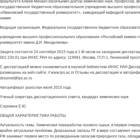
факультета Клюев Михаил Васильевич доктор химических наук, профессор, 
государственное бюджетное образовательное учреждение высшего професс
«Ивановский государственный университет», заведующий кафедрой органиче
химии
Ведущая организация: Федеральное государственное бюджетное образоват
учреждение высшего профессионального образования «Российский химико-т
университет имени Д.И. Менделеева»
Защита состоится 24 сентября 2015 года в 1 Iй часов на заседании диссерта
002.234.01 при ИНХС РАН по адресу: 119991, Москва, ГСП-1, Ленинский проспе
С диссертацией можно ознакомиться в научной библиотеке ИНХС РАН Диссе
размещены на web-сайте: // www.ips.ac.ni Отзывы на диссертацию и авторефе
dissovet@ips.ac.ru
Автореферат разослан июля 2015 года
Ученый секретарь диссертационного совета, кандидат химических наук
Сорокина Е.Ю.
ОБЩАЯ ХАРАКТЕРИСТИКА РАБОТЫ
Актуальность темы. Химическая переработка газового сырья, в первую очередь
крайне актуальная проблема. Доказанные запасы ПГ в мире составляют около
РФ занимает первое место по разведанным запасам природного газа, обладая