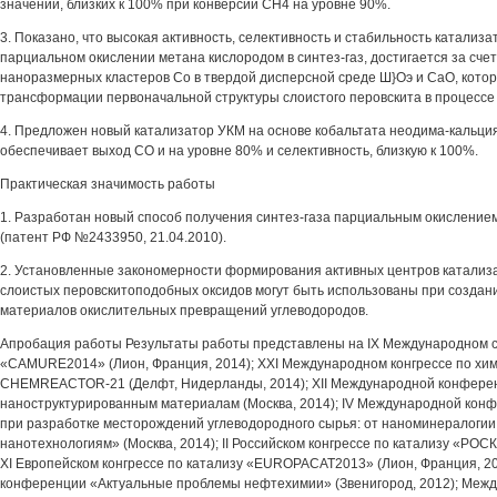
значений, близких к 100% при конверсии СН4 на уровне 90%.
3. Показано, что высокая активность, селективность и стабильность катализ
парциальном окислении метана кислородом в синтез-газ, достигается за сч
наноразмерных кластеров Со в твердой дисперсной среде Ш}Оэ и СаО, котор
трансформации первоначальной структуры слоистого перовскита в процессе 
4. Предложен новый катализатор УКМ на основе кобальтата неодима-кальци
обеспечивает выход СО и на уровне 80% и селективность, близкую к 100%.
Практическая значимость работы
1. Разработан новый способ получения синтез-газа парциальным окисление
(патент РФ №2433950, 21.04.2010).
2. Установленные закономерности формирования активных центров катализа
слоистых перовскитоподобных оксидов могут быть использованы при создан
материалов окислительных превращений углеводородов.
Апробация работы Результаты работы представлены на IX Международном с
«CAMURE2014» (Лион, Франция, 2014); XXI Международном конгрессе по хи
CHEMREACTOR-21 (Делфт, Нидерланды, 2014); XII Международной конфере
наноструктурированным материалам (Москва, 2014); IV Международной ко
при разработке месторождений углеводородного сырья: от наноминералогии
нанотехнологиям» (Москва, 2014); II Российском конгрессе по катализу «РОС
XI Европейском конгрессе по катализу «EUROPACAT2013» (Лион, Франция, 201
конференции «Актуальные проблемы нефтехимии» (Звенигород, 2012); Меж