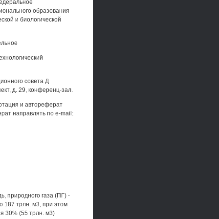
федеральное
ионального образования
ской и биологической
ельное
ехнологический
ционного совета Д
кт, д. 29, конференц-зал.
ртация и автореферат
рат направлять по e-mail:
, природного газа (ПГ) -
 187 трлн. м3, при этом
 30% (55 трлн. м3)