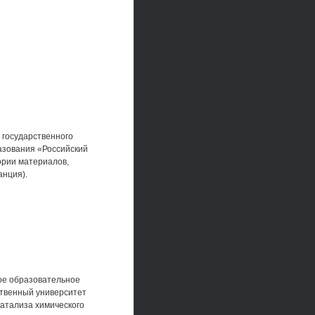
 государственного
азования «Российский
ории материалов,
анция).
ое образовательное
твенный университет
катализа химического