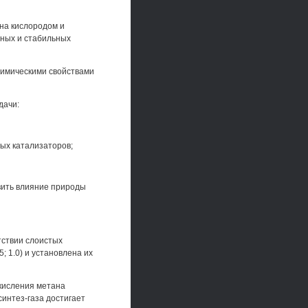
на кислородом и
вных и стабильных
химическими свойствами
дачи:
ных катализаторов;
вить влияние природы
тствии слоистых
; 1.0) и установлена их
кисления метана
интез-газа достигает