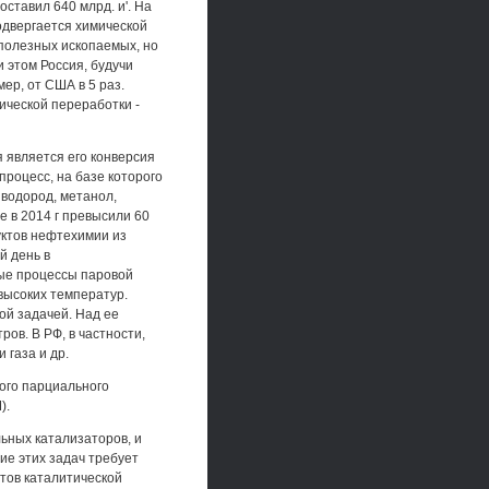
оставил 640 млрд. и'. На
одвергается химической
 полезных ископаемых, но
 этом Россия, будучи
ер, от США в 5 раз.
ической переработки -
 является его конверсия
роцесс, на базе которого
 водород, метанол,
е в 2014 г превысили 60
уктов нефтехимии из
й день в
ные процессы паровой
высоких температур.
ой задачей. Над ее
ов. В РФ, в частности,
 газа и др.
ого парциального
).
льных катализаторов, и
ие этих задач требует
тов каталитической