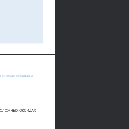
х оксидах кобальта и
А СЛОЖНЫХ ОКСИДАХ