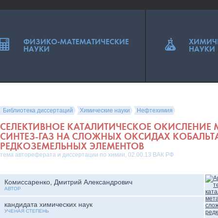
ФИЗИКО-МАТЕМАТИЧЕСКИЕ
ХИМИЧ
НАУКИ
НАУКИ
Библиотека диссертаций
Химические науки
Нефтехимия
СЕЛЕКТИВНОЕ КАТАЛИТИЧЕСКОЕ ОКИСЛЕНИЕ 
СИНТЕЗ-ГАЗ НА СЛОЖНЫХ ОКСИДАХ КОБАЛЬТ
РЕДКОЗЕМЕЛЬНЫХ ЭЛЕМЕНТОВ
тема автореферата и диссертации по химии, 02.00.13 ВАК РФ
Комиссаренко, Дмитрий Александрович
АВТОР
кандидата химических наук
УЧЕНАЯ СТЕПЕНЬ