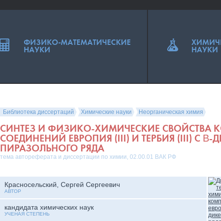
ФИЗИКО-МАТЕМАТИЧЕСКИЕ
ХИМИЧ
НАУКИ
НАУКИ
Библиотека диссертаций
Химические науки
Неорганическая химия
СИНТЕЗ И ФИЗИКО-ХИМИЧЕСКИЕ СВОЙСТВА 
СОЕДИНЕНИЙ ЕВРОПИЯ (III) И ТЕРБИЯ (III) С 
ПИРАЗОЛЬНОГО РЯДА
тема автореферата и диссертации по химии, 02.00.01 ВАК РФ
Красносельский, Сергей Сергеевич
АВТОР
кандидата химических наук
УЧЕНАЯ СТЕПЕНЬ