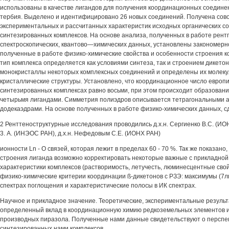
использованы в качестве лигандов для получения координационных соедине
тербия. Выделено и идентифицировано 26 новых соединений. Получена сов
экспериментальных и рассчитанных характеристик исходных органических с
синтезированных комплексов. На основе анализа, полученных в работе рент
спектроскопических, квантово—химических данных, установлены закономер
полученные в работе физико-химические свойства и особенности строения ко
тип комплекса определяется как условиями синтеза, так и строением дикето
монокристаллы некоторых комплексных соединений и определены их молек
кристаллические структуры. Установлено, что координационное число европи
синтезированных комплексах равно восьми, при этом происходит образовани
четырьмя лигандами. Симметрия полиэдров описывается тетрагональными 
додекаэдрами. На основе полученных в работе физико-химических данных, с
2 Ренттеноструктурные исследования проводились д.х.н. Сергиенко B.C. (ИОН
3. А. (ИНЭОС РАН), д.х.н. Нефедовым С.Е. (ИОНХ РАН)
ионности Ln - О связей, которая лежит в пределах 60 - 70 %. Так же показано
строения лиганда возможно корректировать некоторые важные с прикладной
характеристики комплексов (растворимость, летучесть, люминесцентные сво
физико-химические критерии координации ß-дикетонов с РЗЭ: максимумы (7л
спектрах поглощения и характеристические полосы в ИК спектрах.
Научное и прикладное значение. Теоретические, экспериментальные резуль
определенный вклад в координационную химию редкоземельных элементов 
производных пиразола. Полученные нами данные свидетельствуют о перспе
синтезированных нами комплексов.