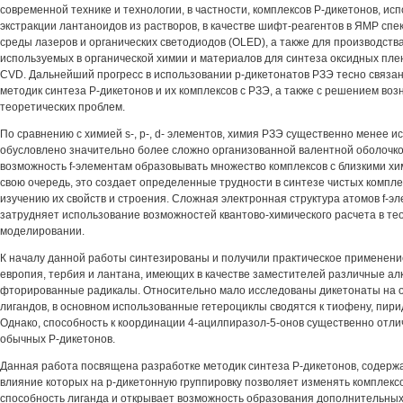
современной технике и технологии, в частности, комплексов Р-дикетонов, и
экстракции лантаноидов из растворов, в качестве шифт-реагентов в ЯМР спе
среды лазеров и органических светодиодов (OLED), а также для производства
используемых в органической химии и материалов для синтеза оксидных пле
CVD. Дальнейший прогресс в использовании р-дикетонатов РЗЭ тесно связан
методик синтеза Р-дикетонов и их комплексов с РЗЭ, а также с решением во
теоретических проблем.
По сравнению с химией s-, p-, d- элементов, химия РЗЭ существенно менее и
обусловлено значительно более сложно организованной валентной оболочко
возможность f-элементам образовывать множество комплексов с близкими хи
свою очередь, это создает определенные трудности в синтезе чистых комплек
изучению их свойств и строения. Сложная электронная структура атомов f-э
затрудняет использование возможностей квантово-химического расчета в те
моделировании.
К началу данной работы синтезированы и получили практическое применени
европия, тербия и лантана, имеющих в качестве заместителей различные ал
фторированные радикалы. Относительно мало исследованы дикетонаты на о
лигандов, в основном использованные гетероциклы сводятся к тиофену, пири
Однако, способность к координации 4-ацилпиразол-5-онов существенно отли
обычных Р-дикетонов.
Данная работа посвящена разработке методик синтеза Р-дикетонов, содерж
влияние которых на р-дикетонную группировку позволяет изменять компле
способность лиганда и открывает возможность образования дополнительны