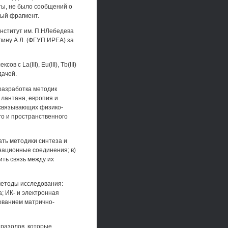
ты, не было сообщений о
ный фрагмент.
 институт им. П.НЛебедева
лину А.Л. (ФГУП ИРЕА) за
с La(III), Eu(III), Tb(III)
дачей.
разработка методик
 лантана, европия и
 связывающих физико-
го и пространственного
ть методики синтеза и
национные соединения; в)
ить связь между их
методы исследования:
; ИК- и электронная
зованием матрично-
иразолов, которые