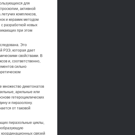
спользующихся для
ктроскопии, активной
 летучих комплексов,
нок и керамик методом
 с разработкой новых
зникающих при этом
сследована. Это
й РЗЭ, которая дает
мическими свойствами. В
сов и, соответственно,
лементов сильно
оретическом
е множество дикетонатов
кильные, арильные или
снове гетероциклических
дину и пиразолону.
чается от таковой
ащих пиразольные циклы,
ксообразующую
х координационных связей