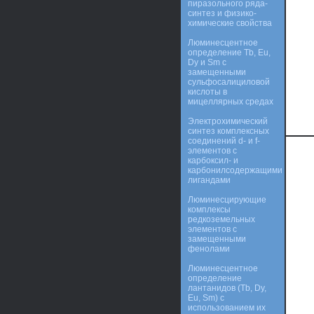
пиразольного ряда-
синтез и физико-
химические свойства
Люминесцентное
определение Tb, Eu,
Dy и Sm с
замещенными
сульфосалициловой
кислоты в
мицеллярных средах
Электрохимический
синтез комплексных
соединений d- и f-
элементов с
карбоксил- и
карбонилсодержащими
лигандами
Люминесцирующие
комплексы
редкоземельных
элементов с
замещенными
фенолами
Люминесцентное
определение
лантанидов (Tb, Dy,
Eu, Sm) с
использованием их