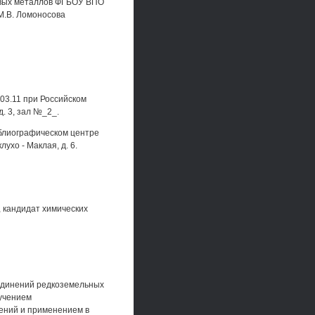
овых металлов ФГБОУ ВПО
М.В. Ломоносова
03.11 при Российском
. 3, зал №_2_.
блиографическом центре
ухо - Маклая, д. 6.
, кандидат химических
единений редкоземельных
зучением
ений и применением в