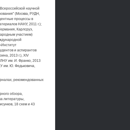
Всероссийской научной
ования" (Москва, РУДН,
сцентные процессы в
териалов НАНУ, 2011 г.);
Германия, Карлсруэ,
ународным участием)
международной
 «Институт
удентов и аспирантов
ина, 2013 г.), XIV
 ЛНУ им. И. Франко, 2013
НУ им. Ю. Федьковича,
журналах, рекомендованных
рного обзора,
ка литературы,
сунков, 18 схем и 43