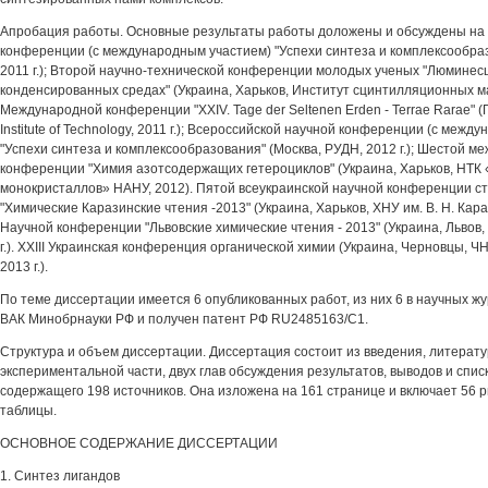
Апробация работы. Основные результаты работы доложены и обсуждены на 
конференции (с международным участием) "Успехи синтеза и комплексообраз
2011 г.); Второй научно-технической конференции молодых ученых "Люмине
конденсированных средах" (Украина, Харьков, Институт сцинтилляционных ма
Международной конференции "XXIV. Tage der Seltenen Erden - Terrae Rarae" (
Institute of Technology, 2011 г.); Всероссийской научной конференции (с межд
"Успехи синтеза и комплексообразования" (Москва, РУДН, 2012 г.); Шестой 
конференции "Химия азотсодержащих гетероциклов" (Украина, Харьков, НТК
монокристаллов» НАНУ, 2012). Пятой всеукраинской научной конференции ст
"Химические Каразинские чтения -2013" (Украина, Харьков, ХНУ им. В. Н. Караз
Научной конференции "Львовские химические чтения - 2013" (Украина, Львов,
г.). XXIII Украинская конференция органической химии (Украина, Черновцы, Ч
2013 г.).
По теме диссертации имеется 6 опубликованных работ, из них 6 в научных 
ВАК Минобрнауки РФ и получен патент РФ RU2485163/C1.
Структура и объем диссертации. Диссертация состоит из введения, литерату
экспериментальной части, двух глав обсуждения результатов, выводов и спис
содержащего 198 источников. Она изложена на 161 странице и включает 56 ри
таблицы.
ОСНОВНОЕ СОДЕРЖАНИЕ ДИССЕРТАЦИИ
1. Синтез лигандов