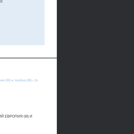
II) и тербия (III) с β-
ЕВРОПИЯ (III) И