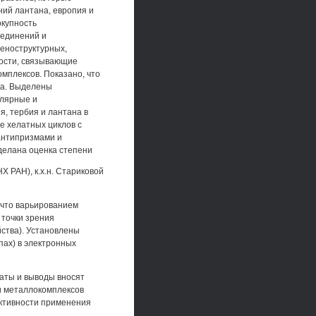
ний лантана, европия и
окупность
оединений и
геноструктурных,
ности, связывающие
мплексов. Показано, что
на. Выделены
улярные и
я, тербия и лантана в
е хелатных циклов с
антипризмами и
делана оценка степени
Х РАН), к.х.н. Стариковой
, что варьированием
 точки зрения
йства). Установлены
пах) в электронных
таты и выводы вносят
и металлокомплексов
ктивности применения