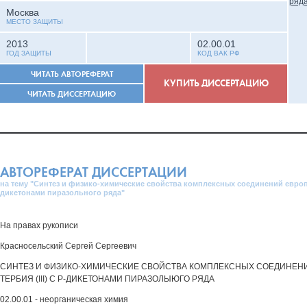
Москва
МЕСТО ЗАЩИТЫ
2013
02.00.01
ГОД ЗАЩИТЫ
КОД ВАК РФ
ЧИТАТЬ АВТОРЕФЕРАТ
КУПИТЬ ДИССЕРТАЦИЮ
ЧИТАТЬ ДИССЕРТАЦИЮ
АВТОРЕФЕРАТ ДИССЕРТАЦИИ
на тему "Синтез и физико-химические свойства комплексных соединений европия (I
дикетонами пиразольного ряда"
На правах рукописи
Красносельский Сергей Сергеевич
СИНТЕЗ И ФИЗИКО-ХИМИЧЕСКИЕ СВОЙСТВА КОМПЛЕКСНЫХ СОЕДИНЕНИЙ 
ТЕРБИЯ (III) С Р-ДИКЕТОНАМИ ПИРАЗОЛЫЮГО РЯДА
02.00.01 - неорганическая химия