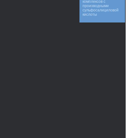
комплексов с
производными
сульфосалициловой
кислоты