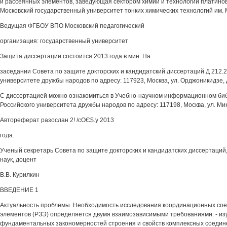
и рассеянных элементов, заведующая сектором химии и технологии платин
Московский государственный университет тонких химических технологий им. 
Ведущая ФГБОУ ВПО Московский педагогический
организация: государственный университет
Защита диссертации состоится 2013 года в мин. На
заседании Совета по защите докторских и кандидатский диссертаций Д 212.2
университете дружбы народов по адресу: 117923, Москва, ул. Орджоникидзе, д
С диссертацией можно ознакомиться в Учебно-научном информационном би
Российского университета дружбы народов по адресу: 117198, Москва, ул. Микл
Автореферат разослан 2! /сОЄ$.у 2013
года.
Ученый секретарь Совета по защите докторских и кандидатских диссертаций
наук, доцент
В.В. Курилкин
ВВЕДЕНИЕ 1
Актуальность проблемы. Необходимость исследования координационных со
элементов (РЗЭ) определяется двумя взаимозависимыми требованиями: - и
фундаментальных закономерностей строения и свойств комплексных соедин