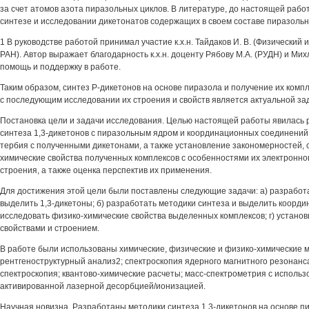
за счет атомов азота пиразольных циклов. В литературе, до настоящей рабо
синтезе и исследовании дикетонатов содержащих в своем составе пиразоль
1 В руководстве работой принимал участие к.х.н. Тайдаков И. В. (Физический
РАН). Автор выражает благодарность к.х.н. доценту Рябову М.А. (РУДН) и Мих
помощь и поддержку в работе.
Таким образом, синтез Р-дикетонов на основе пиразола и получение их комплексов 
с последующим исследовании их строения и свойств является актуальной за
Постановка цели и задачи исследования. Целью настоящей работы явилась 
синтеза 1,3-дикетонов с пиразольным ядром и координационных соединений
тербия с полученными дикетонами, а также установление закономерностей,
химические свойства полученных комплексов с особенностями их электронно
строения, а также оценка перспектив их применения.
Для достижения этой цели были поставлены следующие задачи: а) разработа
выделить 1,3-дикетоны; б) разработать методики синтеза и выделить коорди
исследовать физико-химические свойства выделенных комплексов; г) установ
свойствами и строением.
В работе были использованы химические, физические и физико-химические 
рентгеноструктурный анализ2; спектроскопия ядерного магнитного резонанса
спектроскопия; квантово-химические расчеты; масс-спектрометрия с исполь
активированной лазерной десорбцией/ионизацией.
Научная новизна. Разработаны методики синтеза 1,3-дикетонов на основе п