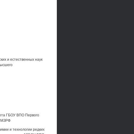
ких и естественных наук
высшего
тета ГБОУ ВПО Первого
а МЗРФ
имии и технологии редких