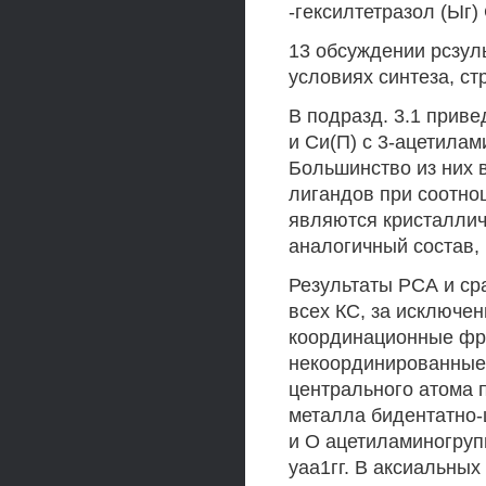
-гексилтетразол (Ыг)
13 обсуждении рсзул
условиях синтеза, с
В подразд. 3.1 приве
и Си(П) с 3-ацетилам
Большинство из них 
лигандов при соотнош
являются кристаллич
аналогичный состав, 
Результаты РСА и ср
всех КС, за исключен
координационные фра
некоординированные
центрального атома 
металла бидентатно-
и О ацетиламиногруп
уаа1гг. В аксиальны