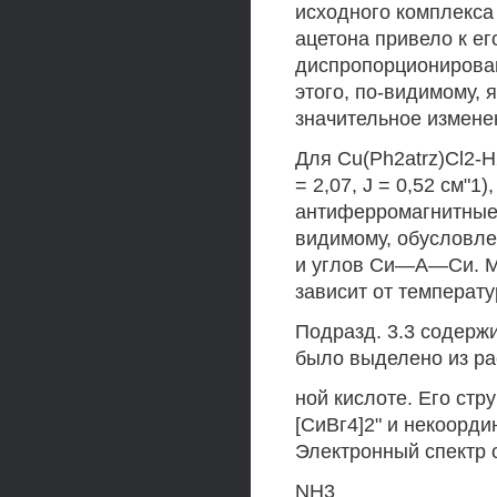
исходного комплекса
ацетона привело к ег
диспропорционирован
этого, по-видимому, 
значительное изменен
Для Cu(Ph2atrz)Cl2-
= 2,07, J = 0,52 см"1
антиферромагнитные (g
видимому, обусловл
и углов Си—А—Си. Ма
зависит от температу
Подразд. 3.3 содержи
было выделено из рас
ной кислоте. Его ст
[СиВг4]2" и некоорди
Электронный спектр 
NH3