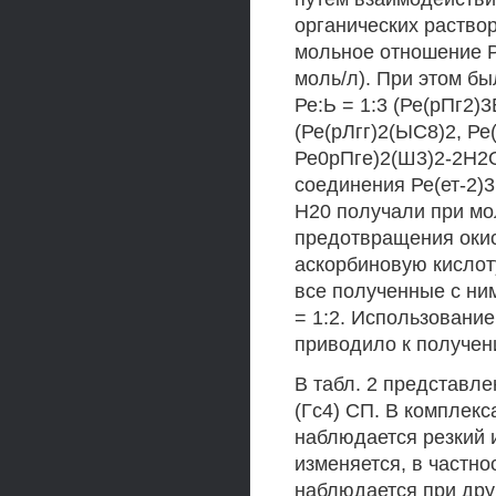
органических раство
мольное отношение Ре
моль/л). При этом 
Ре:Ь = 1:3 (Ре(рПг2)3
(Ре(рЛгг)2(ЫС8)2, Ре
Ре0рПге)2(Ш3)2-2Н2О
соединения Ре(ет-2)3
Н20 получали при мо
предотвращения окис
аскорбиновую кислоту
все полученные с ни
= 1:2. Использование
приводило к получени
В табл. 2 представле
(Гс4) СП. В комплекс
наблюдается резкий 
изменяется, в частн
наблюдается при друг