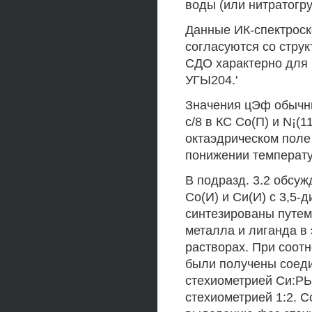
воды (или нитратогру
Данные ИК-спектроск
согласуются со стру
СДО характерно для 
УГЫ204.'
Значения цЭф обычны
с/8 в КС Со(П) и N¡(1
октаэдрическом поле
понижении температ
В подразд. 3.2 обсу
Со(И) и Си(И) с 3,5-
синтезированы путем
металла и лиганда в
растворах. При соотн
были получены соеди
стехиометрией Си:РЬ
стехиометрией 1:2. 