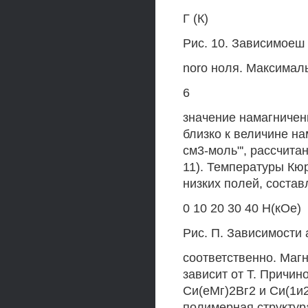
Г (К)
Рис. 10. Зависимоеш 
noro ноля. Максималь
6
значение намагниченн
близко к величине на
см3-моль"', рассчита
11). Температуры Кюр
низких полей, составл
0 10 20 30 40 Н(кОе)
Рис. П. Зависимости 
соответственно. Маг
зависит от Т. Причи
Си(еМг)2Вг2 и Си(1и2
полимерная структу