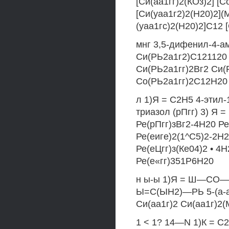
[Си(аа1гг)2(КОз)2] [
[Си(уаа1г2)2(Н20)2](
(уаа1гс)2(Н20)2]С12 
мнг 3,5-дифенил-4-ам
Си(РЬ2а1г2)С121120 
Си(РЬ2а1гг)2Вг2 Си(
Со(РЬ2а1гг)2С12Н20
л 1)Я = С2Н5 4-этил-1
триазол (рПгг) 3) Я =
Ре(рПгг)зВг2-4Н20 Р
Ре(еиге)2(1^С5)2-2Н
Ре(еЦгг)з(Ке04)2 • 4
Ре(е«гг)351Р6Н20
н ы-ы 1)Я = Ш—СО—СН
Ы=С(ЫН2)—РЬ 5-(а-а
Си(аа1г)2 Си(аа1г)2
1 < 1? 14—N 1)К = С2