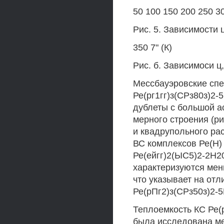
50 100 150 200 250 30
Рис. 5. Зависимости 
350 7" (К)
Рис. б. Зависимоси ц
Мессбауэровские спе
Ре(рг1гг)з(СРз80з)2
дублеты с большой а
мерного строения (рис
и квадрупольного ра
ВС комплексов Ре(Н) 
Ре(ейгг)2(ЫС5)2-2Н2
характеризуются мен
что указывает на отл
Ре(рПг2)з(СРз50з)2-5
Теплоемкость КС Ре(р
была исследована ме