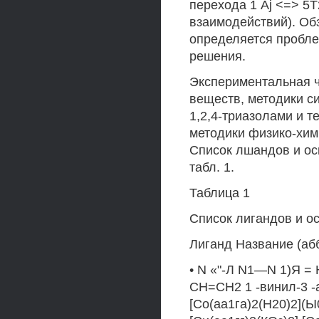
перехода 1 Aj <=> 5
взаимодействий). Об
определяется пробле
решения.
Экспериментальная ча
веществ, методики сише
1,2,4-триазолами и т
методики физико-хим
Список лшандов и ос
табл. 1.
Таблица 1
Список лигандов и о
Лиганд Название (аб
• N «"-Л N1—N 1)Я = Н
СН=СН2 1 -винил-3 -а
[Со(аа1га)2(Н20)2](