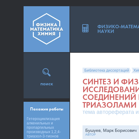
ФИЗИКО-МАТЕМ
НАУКИ
Библиотека диссертаций
Хи
СИНТЕЗ И ФИ
поиск
ИССЛЕДОВАН
СОЕДИНЕНИЙ FE(I
ТРИАЗОЛАМИ 
Похожие работы
тема автореферата и
Гетероциклизация
алкенильных и
пропаргильных
Бушуев, Марк Борисович
производных 1,2,4-
АВТОР
триазол-3-тионов