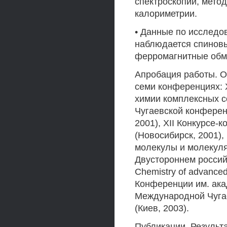
спектроскопии, мето
калориметрии.
• Данные по исследо
наблюдается спиновы
ферромагнитные обм
Апробация работы. О
семи конференциях: 
химии комплексных с
Чугаевской конферен
2001), XII Конкурсе-
(Новосибирск, 2001)
молекулы и молекуля
Двустороннем россий
Chemistry of advanced
Конференции им. акад
Международной Чуга
(Киев, 2003).
Публикации. Результа