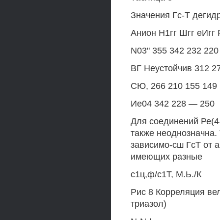
Значения Гс-Т дегидр
Анион Н1гг Шгг еИгг 
N03" 355 342 232 220
ВГ Неустойчив 312 2
СЮ, 266 210 155 149
Ие04 342 228 — 250
Для соединений Ре(4-
также неоднозначна. 
зависимо-сш ГсТ от а
имеющих разные
с1ц,ф/с1Т, М.Ь./К
Рис 8 Корреляция вели
триазол)