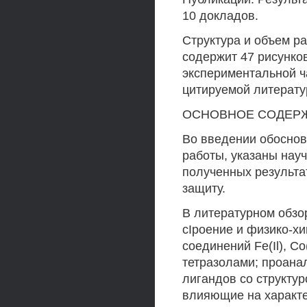
10 докладов.
Структура и объем р
содержит 47 рисунков
экспериментальной ч
цитируемой литерату
ОСНОВНОЕ СОДЕР
Во введении обоснов
работы, указаны науч
полученных результа
защиту.
В литературном обзор
сIроение и физико-х
соединений Fe(Il), Co(l
тетразолами; проана
лигандов со структу
влияющие на характе