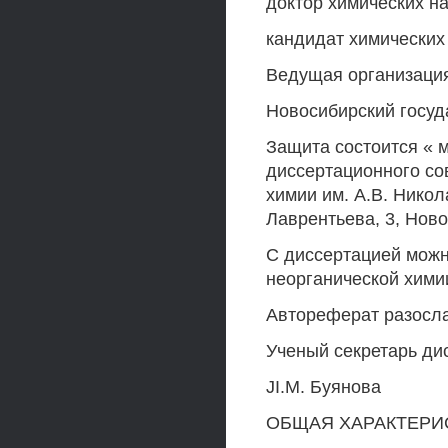
доктор химических н
кандидат химических
Ведущая организаци
Новосибирский госуд
Защита состоится « м
диссертационного сов
химии им. A.B. Никол
Лаврентьева, 3, Ново
С диссертацией можн
неорганической хими
Автореферат разослан
Ученый секретарь ди
JI.M. Буянова
ОБЩАЯ ХАРАКТЕРИ