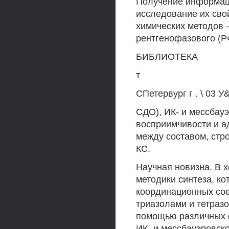
Получение информаци
исследование их сво
химических методов 
рентгенофазового (Р
БИБЛИОТЕКА
т
СПетервург г . \ 03 У
СДО), ИК- и мессбау
восприимчивости и а
между составом, стр
КС.
Научная новизна. В 
методики синтеза, к
координационных соед
триазолами и тетраз
помощью различных 
ИК- и мессбауэровско