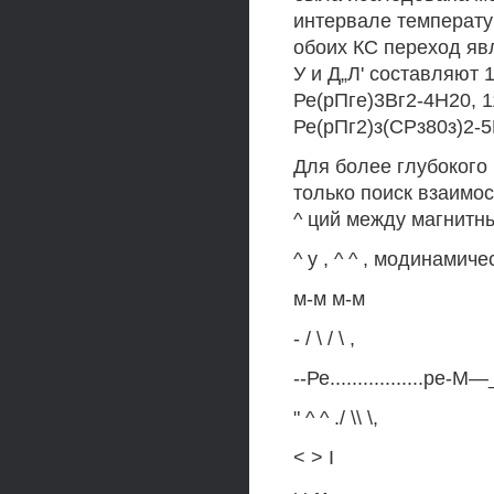
интервале температу
обоих КС переход яв
У и Д„Л' составляют 
Ре(рПге)3Вг2-4Н20, 1
Ре(рПг2)з(СРз80з)2-5
Для более глубокого
только поиск взаимос
^ ций между магнитны
^ у , ^ ^ , модинамич
м-м м-м
- / \ / \ ,
--Ре.................ре-М—
" ^ ^ ./ \\ \,
< > I