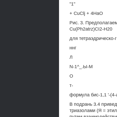
"1"
+ CuClj + 4HaO
Рис. 3. Предполагае
Cu(Ph2atrz)CI2-H20
для тетраэдрическо-г
ннг
Л
N-1^_.Ы-М
О
т-
формула бис-1,1 '-(4
В подрань 3.4 привед
триазолами (Я = этил
путем взаимодействи