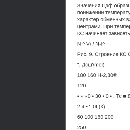
Значения Цэф образцо
понижении температу
характер обменных 
центрами. При темпе
КС начинает зависеть
N ^ V\ / N-f^
Рис. 9. Строение КС
". Дсш'/mol)
180 160 Н-2,80®
120
• » «0 • 30 • 0 • . Тс ■ 8
2 4 • ' ,0Г(К)
60 100 160 200
250