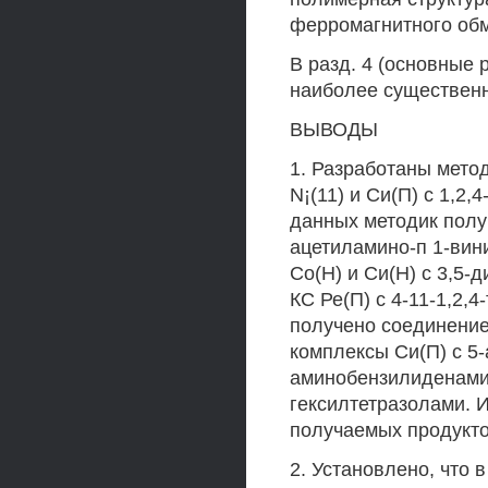
ферромагнитного обм
В разд. 4 (основные 
наиболее существенн
ВЫВОДЫ
1. Разработаны метод
N¡(11) и Си(П) с 1,2
данных методик получ
ацетиламино-п 1-вин
Со(Н) и Си(Н) с 3,5-
КС Ре(П) с 4-11-1,2,4
получено соединение
комплексы Си(П) с 5-
аминобензилиденамино
гексилтетразолами. 
получаемых продукто
2. Установлено, что в