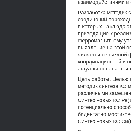
взаимодействиями в 
Разработка методик 
соединений переходн
в которых наблюдают
приводящие к реализ
ферромагнитному упо
выявление на этой 
является серьезной
координационной и н
актуальность настоя
Цель работы. Целью 
методик синтеза КС 
различными замещенн
Синтез новых КС Ре(11
потенциально спосо
бидентатно-мостиков
Синтез новых КС Си(