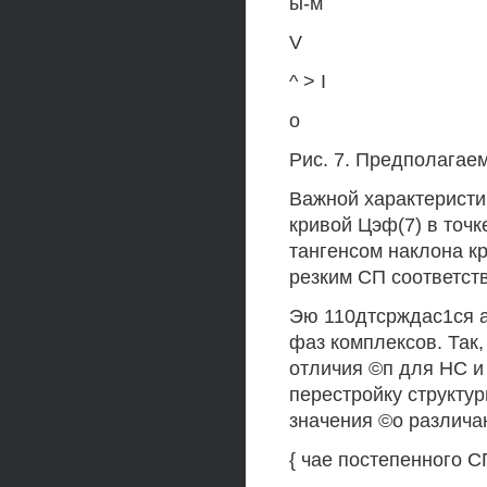
ы-м
V
^ > I
о
Рис. 7. Предполагаем
Важной характеристик
кривой Цэф(7) в точк
тангенсом наклона кр
резким СП соответст
Эю 110дтсрждас1ся а
фаз комплексов. Так
отличия ©п для НС и
перестройку структур
значения ©о различаю
{ чае постепенного С