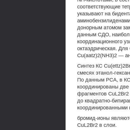
соответствующие тет
указывают на бидент
аминобензилиденамин
донорным атомом заме
данным СДО, наиболе
координационного уз
октаэдрическая. Для
Cu(aatz)2(NH3)2 — 
Синтез КС Cu(ettz)2B
смесях этанол-гекса
По данным РСА, в КС 
координированы две 
фрагментов CuL2Br2 
до квадратно-бипирам
координированными к
бромид-ионы являют
CuL2Br2 в слои.