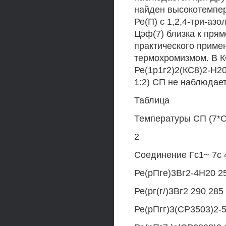
найден высокотемпер
Ре(П) с 1,2,4-три-азо
Цэф(7) близка к пря
практического приме
термохромизмом. В К
Ре(1р1г2)2(КС8)2-Н20
1:2) СП не наблюдает
Таблица
Температуры СП (7*СТ
2
Соединение Гс1~ 7с 4
Ре(рПге)3Вг2-4Н20 2
Ре(рг(г/)3Вг2 290 285
Ре(рПгг)3(СР3503)2-