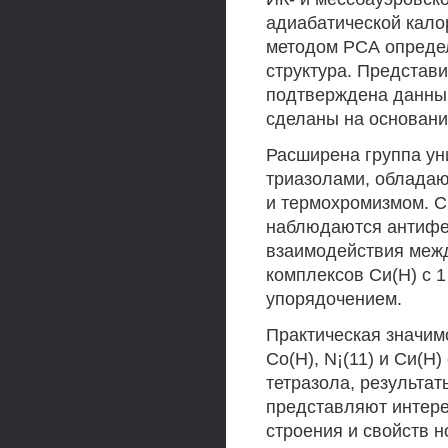
адиабатической кало
методом РСА опреде
структура. Представи
подтверждена данны
сделаны на основани
Расширена группа уни
триазолами, облада
и термохромизмом. С
наблюдаются антифе
взаимодействия межд
комплексов Си(Н) с 
упорядочением.
Практическая значим
Со(Н), N¡(11) и Си(Н
тетразола, результа
представляют интере
строения и свойств 