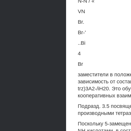
N-N / «
VN
Br.
Br-'
..Bi
4
Br
заместители в полож
зависимость от сост
trz)3A2-/iH20. Это о
кооперативных взаим
Подразд. 3.5 посвяще
производными тетраз
Поскольку 5-замеще
NH-кислотами, в сос