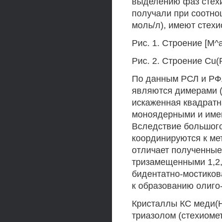
выделению фаз стехи
получали при соотноше
моль/л), имеют стехио
Рис. 1. Строение [М
Рис. 2. Строение Cu(
По данным РСЛ и РФА,
являются димерами (
искаженная квадрат
моноядерными и имею
Вследствие большого
координируются к ме
отличает полученные 
тризамещенными 1,2,
бидентатно-мостиков
к образованию олиго
Кристаллы КС меди(Н
триазолом (стехиомет