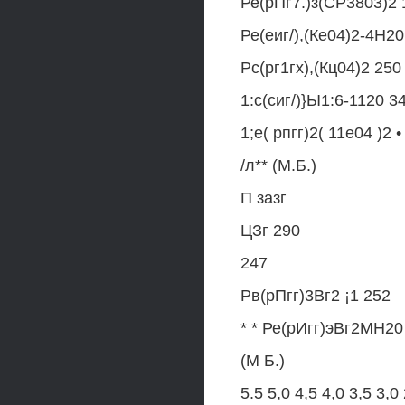
Ре(рПг7.)з(СР3803)2 
Ре(еиг/),(Ке04)2-4Н20
Рс(рг1гх),(Кц04)2 250
1:с(сиг/)}Ы1:6-1120 3
1;е( рпгг)2( 11е04 )2 
/л** (М.Б.)
П зазг
ЦЗг 290
247
Рв(рПгг)3Вг2 ¡1 252
* * Ре(рИгг)эВг2МН20
(М Б.)
5.5 5,0 4,5 4,0 3,5 3,0 