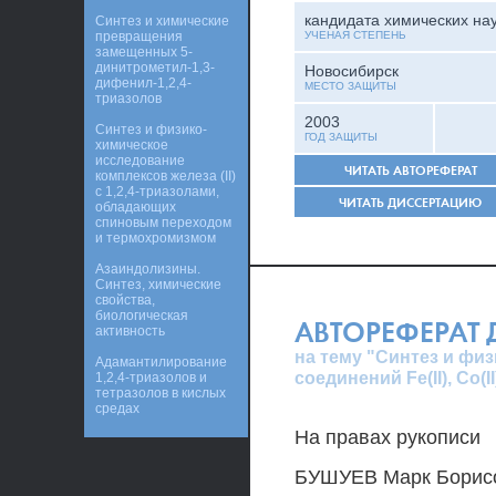
кандидата химических на
Синтез и химические
превращения
УЧЕНАЯ СТЕПЕНЬ
замещенных 5-
динитрометил-1,3-
Новосибирск
дифенил-1,2,4-
МЕСТО ЗАЩИТЫ
триазолов
2003
Синтез и физико-
ГОД ЗАЩИТЫ
химическое
исследование
ЧИТАТЬ АВТОРЕФЕРАТ
комплексов железа (II)
с 1,2,4-триазолами,
ЧИТАТЬ ДИССЕРТАЦИЮ
обладающих
спиновым переходом
и термохромизмом
Азаиндолизины.
Синтез, химические
свойства,
биологическая
АВТОРЕФЕРАТ
активность
на тему "Синтез и фи
Адамантилирование
соединений Fe(II), Co(II
1,2,4-триазолов и
тетразолов в кислых
средах
На правах рукописи
БУШУЕВ Марк Борис