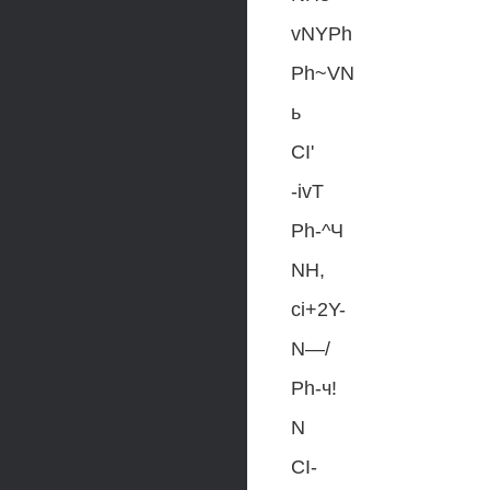
vNYPh
Ph~VN
ь
CI'
-ivT
Ph-^Ч
NH,
ci+2Y-
N—/
Ph-ч!
N
CI-