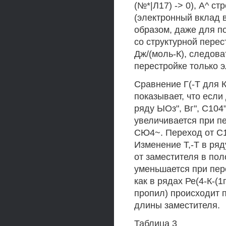
(№*|Л17) -> 0), А^ ст
(электронный вклад в
образом, даже для п
со структурной перес
Дж/(моль-К), следова
перестройке только 
Сравнение Г(-Т для 
показывает, что если
ряду ЫОз", Вг", С104"
увеличивается при пе
СЮ4~. Переход от С1
Изменение Т,-Т в ряду
от заместителя в пол
уменьшается при перех
как в рядах Ре(4-К-(1
пропил) происходит 
длины заместителя.
Таблица 3