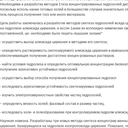
Необходима и разработка методов 1теза концентрированных гидрозолей дио
поскольку исполь-зание готовых золей в большинстве случаев значительно об
гель процесса получения того или иного материала.
Цель работы заключалась в разработке методов синтеза гидрозолей жсида 
на гидролизе алкоксида циркония, и иссле-1ании их коллоидно-химичесикх с
поставленной, це-.необходимо было гешить-лшшшие залаии^
- осуществить выоор алкоксида циркония и методики его синтеза;
- определить растворимость синтезируемого алкоксида циркония в ирвпаноле
обеспечивающие получение достаточно концен-рованных растворов;
- найти условия гидролиза и определить оптимальную концентрацию билиза
получение агрегативно устойчивых гидрозолей
- осуществить выбор способа получения концентрированных гидроэол
- исследовать агрегативную устойчивость синтезируемых гидрозолей
- изучить электроповерхностные свойства частиц гидрозолей;
~ определить вязкость золей, фазовый состав и размер частиц;
- исследовать золе- и гелеобразоваяие при контролируемом гидролм алкокси
Научная новизна. Разработаны три новых метода синтеза концентрир ванны
циркония, базирующихся на гидролизе изопропоксида циркония. Показано, ч