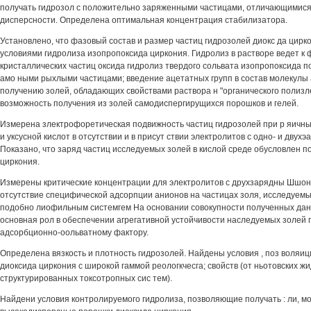
получать гидрозол с положительно заряженными частицами, отличающимися
дисперсности. Определена оптимальная концентрация стабилизатора.
Установлено, что фазовый состав и размер частиц гидрозолей диокс да цир
условиями гидролиза изопропоксида циркония. Гидролиз в растворе ведет 
кристаллических частиц оксида гидролиз твердого сольвата изопропоксида п
амо ными рыхлыми частицами; введение ацетатных групп в состав молекулы 
получению золей, обладающих свойствами раствора н "органического полизл
возможность получения из золей самодиспергирущихся порошков и гелей.
Измерена злектрофоретическая подвижность частиц гидрозолей при р яичны
и уксусной кислот в отсутствии и в присут ствии электролитов с одно- и дву
Показано, что заряд частиц исследуемых золей в кислой среде обусловлен 
циркония.
Измерены критические концентрации для электролитов с друхзарядны Шшона
отсутствие специфической адсорпции анионов на частицах золя, исследуемы
подобно лиофильным системгем На основании совокупности полученных дан
основная рол в обеспечении агрегативной устойчивости наследуемых золей
адсорбционно-оольватному фактору.
Определена вязкость и плотность гидрозолей. Найдены условия , поз воляиц
диоксида циркония с широкой гаммой реологкчесга; свойств (от ньотовских ж
структурированных токсотропных сис тем).
Найдени условия контролируемого гидролиза, позволяющие получать : ли, м