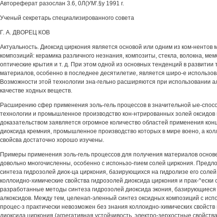
Автореферат разослан 3.6, 0Л(УМ'.§у 1991 г.
Ученый секретарь специализированного совета
Г. А. ДВОРЕЦ КОВ
Актуальность. Диоксид циркония является основой или одним из ком-нентов
композиций: керамика различного незнания, композиты, стекла, волокна, ме
оптические крытия и т. д. При этом одной из основных тенденций в развитии 
материалов, особенно в последнее десятилетие, является широ-е использов
Возможности этой технологии зна-гельно расширяются при использовании а
качестве ходных веществ.
Расширению сфер применения золь-гель процессов в значительной ые-спосо
технологии и промышленное производство кон-нтрированных золей оксидов
доказательством заявляется огромное количество областей применения ко
диоксида кремния, промышленное производство которых в мире воено, а ко
свойсва достаточно хорошо изучены.
Примеры применения золь-гель процессов для получения материалов основ
довольно многочисленны, особенно с испоньзо-пием солей циркония. Предл
синтеза гидрозолей диок-ца циркония, базирующихся на гидролизе его солей
коллоидно-химические свойства гидрозолей диоксида циркония и прак-^ески 
разработанные методы синтеза гидрозолей диоксида экония, базирующиеся
алкоксидов. Между тем, целенап-эленный синтез оксидных композиций с исп
процес-з практически невозможен без знания коллоидно-химических свойст
диоксида циркония (агрегативная устойчивость, электро-зерхостные свойства, в