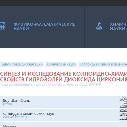
ФИЗИКО-МАТЕМАТИЧЕСКИЕ
ХИМИЧ
НАУКИ
НАУКИ
Библиотека диссертаций
Химические науки
Коллоидная химия и физико
СИНТЕЗ И ИССЛЕДОВАНИЕ КОЛЛОИДНО-ХИМ
СВОЙСТВ ГИДРОЗОЛЕЙ ДИОКСИДА ЦИРКОНИ
тема автореферата и диссертации по химии, 02.00.11 ВАК РФ
Доу Шэн Юань
АВТОР
кандидата химических наук
УЧЕНАЯ СТЕПЕНЬ
Москва