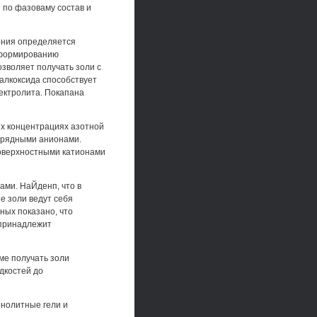
 по фазоваму состав и
кония определяется
к формированию
озволяет получать золи с
алкоксида способствует
ектролита. Покапана
х концентрациях азотной
хэарядными анионами.
поверхностными катионами
ми. НаЙденп, что в
е золи ведут себя
ных показано, что
 принадлежит
ме получать золи
идкостей до
онолитные гели и