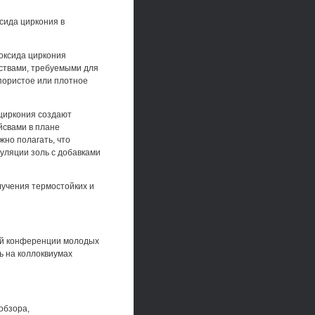
сида циркония в
иоксида циркония
йствами, требуемыми для
 пористое или плотное
 циркония создают
йсвами в плане
жно полагать, что
уляции золь с добавками
лучения термостойких и
кой конференции молодых
еь на коллоквиумах
обзора,