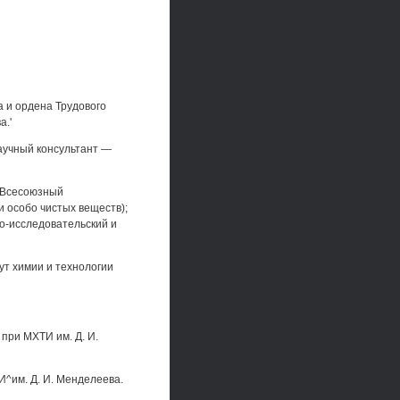
 и ордена Трудового
а.'
научный консультант —
 (Всесоюзный
и особо чистых веществ);
но-исследовательский и
т химии и технологии
 при МХТИ им. Д. И.
^им. Д. И. Менделеева.