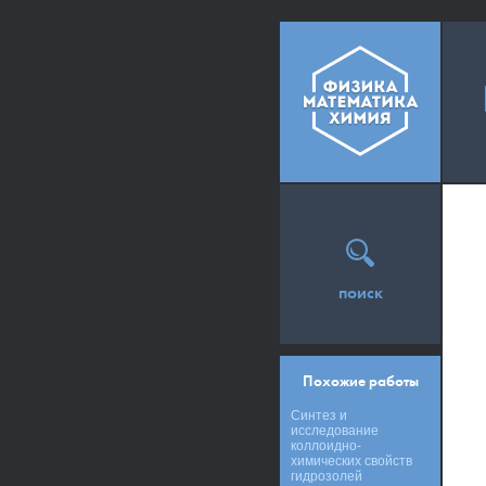
поиск
Похожие работы
Синтез и
исследование
коллоидно-
химических свойств
гидрозолей