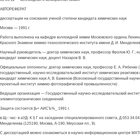
АВТОРЕФЕРАТ
диссертации на соискание ученой степени кандидата химических наук
Москва — 1991 г.
Работа выполнена на кафедре коллоидной химии Московского ордена Ленина
Красного Знамени химико-технологического института имени Д. И. Менделеев
Научный руководитель — доктор химических наук, профессор Фролов Ю. Г.; 
кандидат химических наук, доцент Назаров В. В.
Официальные оппоненты: доктор химических наук, профессор Е. А. Рябенко
государственный, научно-исследовательский институт химических реактивов 
кандидат химических наук А, В. Баженов (Всесоюзный государственный науч
проектный институт химико-фотографической промышленности) .
Ведущая организация — Государственный научно-исследовательский институ
элементоорганических соединений.
Защита состоится [Ь< АИСЪ%_ 1991 г.
в Щ-- час- в аУД- К I) Г на заседании специализированного совета, Д 053.34.04
Менделеева (125190, Москва, А-190, Миусская пл., 9).
С диссертацией можно ознакомиться в научно-информационном центре МХТИ