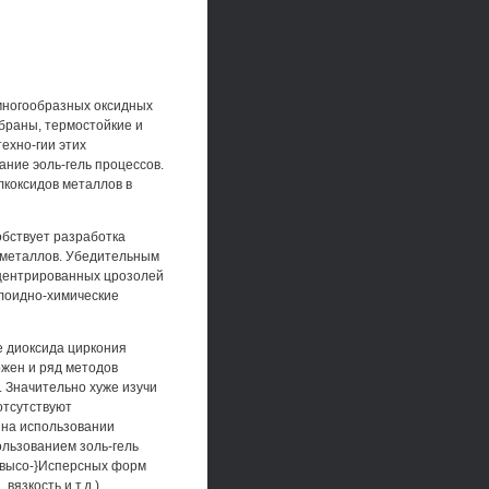
 многообразных оксидных
мбраны, термостойкие и
техно-гии этих
ание эоль-гель процессов.
лкоксидов металлов в
бствует разработка
 металлов. Убедительным
нцентрированных црозолей
ллоидно-химические
е диоксида циркония
ожен и ряд методов
. Значительно хуже изучи
отсутствуют
 на использовании
ользованием золь-гель
в высо-}Исперсных форм
язкость и т.д.).