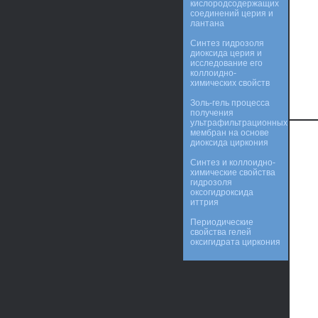
кислородсодержащих
соединений церия и
лантана
Синтез гидрозоля
диоксида церия и
исследование его
коллоидно-
химических свойств
Золь-гель процесса
получения
ультрафильтрационных
мембран на основе
диоксида циркония
Синтез и коллоидно-
химические свойства
гидрозоля
оксогидроксида
иттрия
Периодические
свойства гелей
оксигидрата циркония