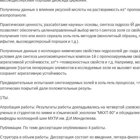
высокодисперсные порошки диоксида циркония.
Полученны данные о влиянии уксусной кислоты на растворимость из^ пропок
изопропаноле.
Практическая ценность; разсаботаже научны« основы, синтеза гидрозо-!Й д
позволяет обеспечить целенаправленный выбор мето-I синтеза золя со сво
получения того или иного сериала золь-гель методом (монолитный образец,
ифытие, высокодисперсный порошок и т.д.).
Полученные данные о коллоидно-химических свойствах гидрозолей ди-:сида
условия для синтеза ыногокомпцнентных компози-1й с прогнозируемыми сво
агрегативной устойчивости, зл^т->поверхностных свойств и т.д. Например, мо
введение [тратов легирующих элементов в исследуемые золи не вызовет коаг
сохранят агрегативную устойчивость.
Предварительные испытания синтезируемых золей в золь-гель процессах, >
оптических покрытий дали положительные резуль-
1ТЫ.
Апробация работы: Результаты работы докладывались на четвертой ¡сковс
ученых и студентов по химии и х'иыической ;хнологии "МКХТ-90" и обсукдали
кафедры коллоидной шии МХТИ им. Д.И.Менделеева.
Публикации. По теме диссертации опубликовано 4 работы.
Структура и объем работы. Диссертация состоит из введения, литера-фного 