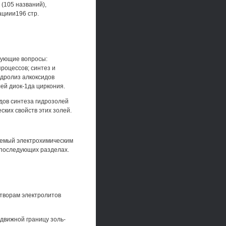
(105 названий),
ациии196 стр.
дующие вопросы:
роцессов; синтез и
идролиз алкоксидов
лей диок-1да циркония.
дов синтеза гидрозолей
ских свойств этих золей.
аемый электрохимическим
в последующих разделах.
й
створам электролитов
движной границу золь-