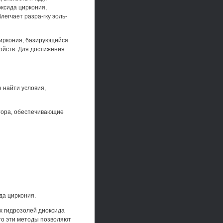
ксида циркония,
легчает разра-гку эоль-
циркония, базирующийся
войств. Для достижения
 найти условия,
тора, обеспечивающие
да циркония.
х гидрозолей диоксида
то эти методы позволяют