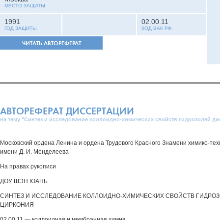
МЕСТО ЗАЩИТЫ
1991
02.00.11
ГОД ЗАЩИТЫ
КОД ВАК РФ
ЧИТАТЬ АВТОРЕФЕРАТ
АВТОРЕФЕРАТ ДИССЕРТАЦИИ
на тему "Синтез и исследование коллоидно-химических свойств гидрозолей д
Московский ордена Ленина и ордена Трудового Красного Знамени химико-тех
имени Д. И. Менделеева
На правах рукописи
ДОУ ШЭН ЮАНЬ
СИНТЕЗ И ИССЛЕДОВАНИЕ КОЛЛОИДНО-ХИМИЧЕСКИХ СВОЙСТВ ГИДРО
ЦИРКОНИЯ
02.00.11 — коллоидная и мембранная химия