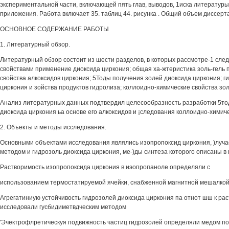
экспериментальной части, включающей пять глав, выводов, 1иска литературы 
приложения. Работа включает 35. таблиц 44. рисунка . Общий объем диссерт
ОСНОВНОЕ СОДЕРЖАНИЕ РАБОТЫ
1. Литературный обзор.
Литературный обзор состоит из шести разделов, в которых рассмотре-1 сле
свойствами применение диоксида циркония; общая ха-жтеристика золь-гель п
свойства алкоксидов циркония; 5Тоды получения золей диоксида циркония; г
циркония и зойства продуктов гидролиза; коллоидно-химические свойства зо
Анализ литературных данных подтвердил целесообразность разработки 5то
диоксида циркония ьа основе его алкоксидов и ¡следования коллоидно-химиче
2. Объекты и методы исследования.
Основными объектами исследования являлись изопропоксид циркония, )луч
методом и гидрозоль диоксида циркония, ме-)ды синтеза которого описаны 
Растворимость изопропоксида циркония в иэопропаноле определяли с
использованием термостатируемой ячейки, снабженной магнитной мешалко
Агрегатиниую устойчивость гидрозолей диоксида циркония па отнот шш к ра
исследовали гусбидиметвдческим методом
'Эчектрофлретическуя подвижность частиц гидрозолей определяли медом по