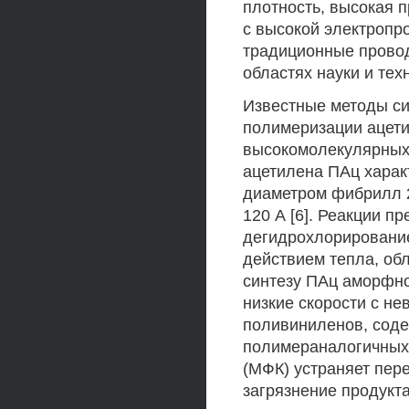
плотность, высокая п
с высокой электропр
традиционные провод
областях науки и тех
Известные методы си
полимеризации ацет
высокомолекулярных
ацетилена ПАц харак
диаметром фибрилл 20
120 А [6]. Реакции п
дегидрохлорировани
действием тепла, обл
синтезу ПАц аморфно
низкие скорости с н
поливиниленов, сод
полимераналогичных
(МФК) устраняет пере
загрязнение продукт