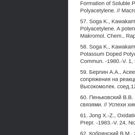
Formation of Soluble 
Polyacetylene. // Macr
57. Soga K., Kawakami
Polyacetylene. A poten
Makromol. Chem., Rapi
58. Soga K., Kawakami
Potassum Doped Polyac
Commun. -1980.-V. 1, 
59. Берлин A.A., Асе
сопряжения на реакц
Высокомолек. соед.12
60. Пеньковский В.В
связями. // Успехи хим
61. Jong X.-Z., Oxidat
Prepr. -1983.-V. 24, №
62. Кобрянский B.M.,