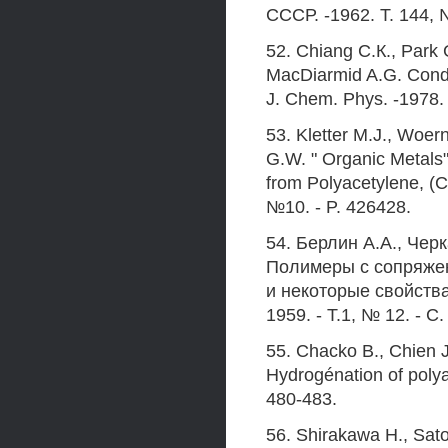
СССР. -1962. Т. 144, 
52. Chiang С.К., Park 
MacDiarmid A.G. Condu
J. Chem. Phys. -1978. 
53. Kletter M.J., Woer
G.W. " Organic Metals"
from Polyacetylene, (
№10. - P. 426428.
54. Берлин A.A., Чер
Полимеры с сопряжен
и некоторые свойств
1959. - Т.1, № 12. - С
55. Chacko В., Chien 
Hydrogénation of polyac
480-483.
56. Shirakawa H., Sat