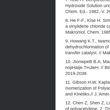
Hydroxide Solution und
Chem. Ed.- 1982.-V. 2
8. He F-F., Kise H. Si
a vinylidene chloride c
Makromol. Chem. 1985.
9. Howang K.T., Iwamot
dehydrochlorination of 
transfer catalyst. // 
10. JIonwpeB B.A, Ma
nojiHaije-THJieH. // B
2019-2038.
11. Gibson H.W, Kapla
Isomerization of Poly
and Kinetiks.// J. Ame
12. Chen Z, Shen Z, Li
of polyacetylene. 2. T