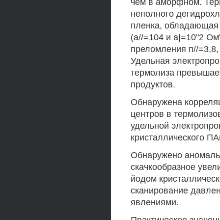
чем в аморфном. Тер
неполного дегидрохл
пленка, обладающая 
(а//=104 и а|=10"2 О
преломления п//=3,8, 
Удельная электропро
термолиза превышае
продуктов.
Обнаружена корреля
центров в термолизо
удельной электропро
кристаллического ПА
Обнаружено аномальн
скачкообразное увел
йодом кристаллическ
сканирование давлен
явлениями.