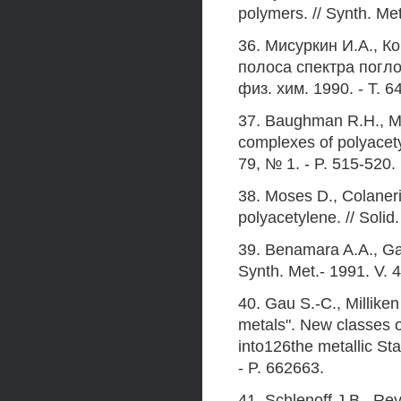
polymers. // Synth. Met
36. Мисуркин И.А., К
полоса спектра погл
физ. хим. 1990. - Т. 6
37. Baughman R.H., Mur
complexes of polyacetyl
79, № 1. - P. 515-520.
38. Moses D., Colaneri
polyacetylene. // Soli
39. Benamara A.A., Gal
Synth. Met.- 1991. V. 4
40. Gau S.-C., Millike
metals". New classes o
into126the metallic S
- P. 662663.
41. Schlenoff J.B., Re