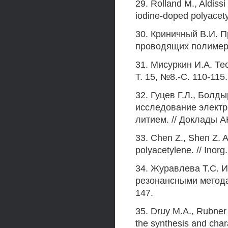
29. Rolland M., Aldiss
iodine-doped polyacety
30. Криничный В.И. 
проводящих полимерах.
31. Мисуркин И.А. Те
Т. 15, №8.-С. 110-115.
32. Гуцев Г.Л., Болд
исследование электр
литием. // Доклады АН
33. Chen Z., Shen Z. A
polyacetylene. // Inorg
34. Журавлева Т.С. 
резонансными методами
147.
35. Druy М.А., Rubner
the synthesis and char