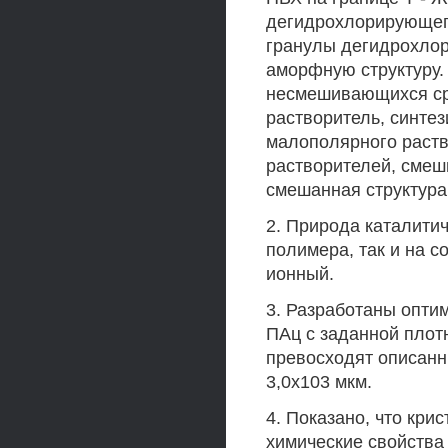
дегидрохлорирующего
гранулы дегидрохло
аморфную структуру.
несмешивающихся ср
растворитель, синтез
малополярного раств
растворителей, смеш
смешанная структур
2. Природа каталитич
полимера, так и на 
ионный.
3. Разработаны опти
ПАц с заданной плот
превосходят описанны
3,0x103 мкм.
4. Показано, что кри
химические свойства