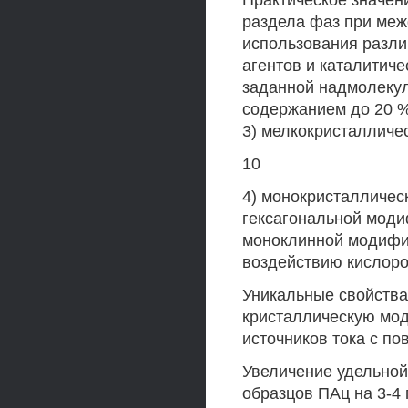
Практическое значен
раздела фаз при ме
использования разл
агентов и каталитиче
заданной надмолекул
содержанием до 20 %
3) мелкокристалличе
10
4) монокристалличес
гексагональной моди
моноклинной модифик
воздействию кислоро
Уникальные свойства
кристаллическую мод
источников тока с п
Увеличение удельной
образцов ПАц на 3-4