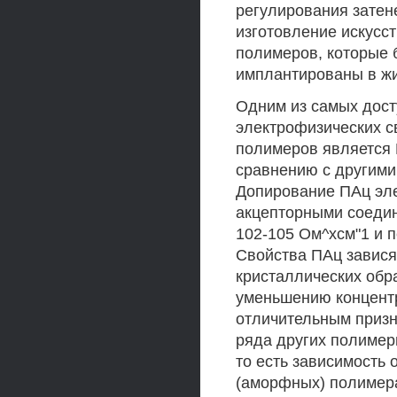
регулирования затен
изготовление искусс
полимеров, которые 
имплантированы в жи
Одним из самых дост
электрофизических с
полимеров является 
сравнению с другими
Допирование ПАц эле
акцепторными соедин
102-105 Ом^хсм"1 и п
Свойства ПАц завися
кристаллических обр
уменьшению концент
отличительным призн
ряда других полимер
то есть зависимость 
(аморфных) полимера