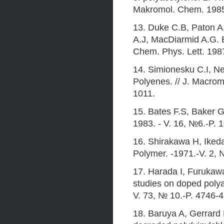
Makromol. Chem. 1985.
13. Duke C.B, Paton 
A.J, MacDiarmid A.G. E
Chem. Phys. Lett. 1987
14. Simionesku C.I, Ne
Polyenes. // J. Macrom
1011.
15. Bates F.S, Baker G
1983. - V. 16, №6.-P. 
16. Shirakawa H, Ikeda 
Polymer. -1971.-V. 2, 
17. Harada I, Furukaw
studies on doped polya
V. 73, № 10.-P. 4746-
18. Baruya A, Gerrar