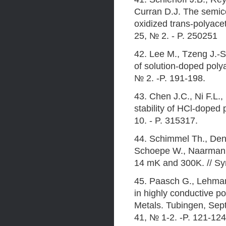
Curran D.J. The semico
oxidized trans-polyace
25, № 2. - P. 250251
42. Lee M., Tzeng J.-S.
of solution-doped polyac
№ 2. -P. 191-198.
43. Chen J.C., Ni F.L.,
stability of HCl-doped
10. - P. 315317.
44. Schimmel Th., Den
Schoepe W., Naarmann 
14 mK and 300K. // Syn
45. Paasch G., Lehman
in highly conductive po
Metals. Tubingen, Sept.
41, № 1-2. -P. 121-124