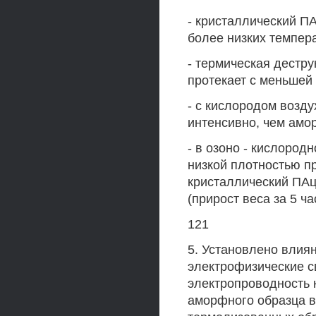
- кристаллический П
более низких темпер
- термическая дестр
протекает с меньшей
- с кислородом возд
интенсивно, чем амо
- в озоно - кислоро
низкой плотностью п
кристаллический ПАц
(прирост веса за 5 ча
121
5. Установлено влия
электрофизические св
электропроводность 
аморфного образца в