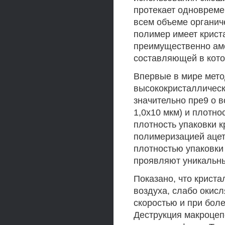
протекает одновремен
всем объеме органич
полимер имеет криста
преимущественно ам
составляющей в кото
Впервые в мире мет
высококристаллическ
значительно пре9 о в
1,0x10 мкм) и плотно
плотность упаковки 
полимеризацией ацет
плотностью упаковки
проявляют уникальны
Показано, что крист
воздуха, слабо окисл
скоростью и при бол
Деструкция макроцеп