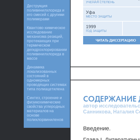
УЧЕНАЯ СТЕПЕНЬ
Деструкция
поливинилхлорида и
Уфа
его смесей с другими
МЕСТО ЗАЩИТЫ
полимерами
1999
Квантово-химическое
ГОД ЗАЩИТЫ
исследование
механизма реакций,
ЧИТАТЬ ДИССЕРТАЦИЮ
протекающих при
термическом
дегидрохлорировании
поливинилхлорида в
массе
Динамика
локализованных
состояний в
одномерных
проводящих системах
типа полиацетилена
СОДЕРЖАНИЕ 
Синтез, строение и
физикохимические
автор исследовательс
свойства углеродных
материалов на
Санникова, Наталия 
основе
полихлорвиниленов
Введение.
Глава I. Литературны