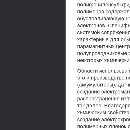
полифениленсульфид
полимеров содержат 
обусловливающую на
электронов. Специфи
системой сопряжения
характерные для обы
парамагнитных центр
полупроводниковые с
некоторых химических
Области использован
это и производство 
(аккумуляторы), дат
создание электромаг
распространения изл
так далее. Благодар
химическим свойства
создание электрохро
полимерных пленок д