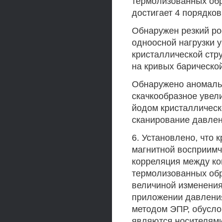
термолизованных обр
достигает 4 порядков
Обнаружен резкий ро
одноосной нагрузки 
кристаллической стр
на кривых барическо
Обнаружено аномальн
скачкообразное увел
йодом кристаллическ
сканирование давлен
6. Установлено, что
магнитной восприим
корреляция между ко
термолизованных обр
величиной изменения
приложении давлени
методом ЭПР, обусло
являются носителями