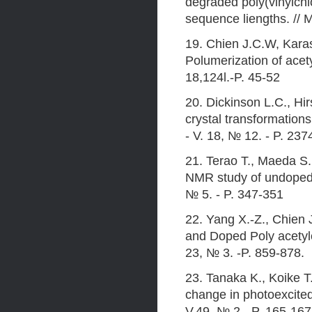
degraded poly(vinylchl
sequence liengths. // 
19. Chien J.C.W, Kara
Polumerization of acety
18,124l.-P. 45-52
20. Dickinson L.C., Hi
crystal transformation
- V. 18, № 12. - P. 237
21. Terao Т., Maeda S.
NMR study of undoped P
№ 5. - P. 347-351
22. Yang X.-Z., Chien 
and Doped Poly acetyle
23, № 3. -P. 859-878.
23. Tanaka K., Koike Т
change in photoexcited
V.49, № 2. -P. 165-167