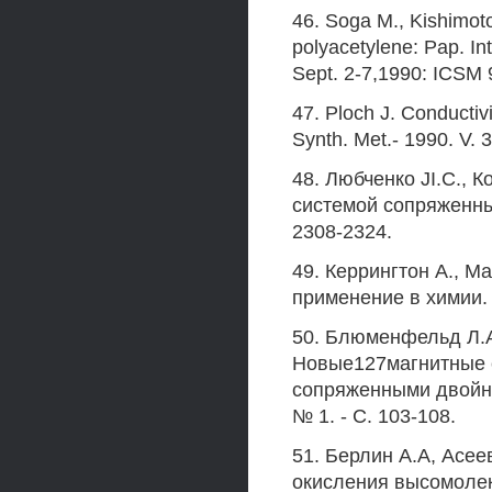
46. Soga M., Kishimoto
polyacetylene: Pap. In
Sept. 2-7,1990: ICSM 90
47. Ploch J. Conductiv
Synth. Met.- 1990. V. 3
48. Любченко JI.C., 
системой сопряженных 
2308-2324.
49. Керрингтон А., М
применение в химии. /
50. Блюменфельд Л.А.
Новые127магнитные 
сопряженными двойным
№ 1. - С. 103-108.
51. Берлин А.А, Асее
окисления высомолек