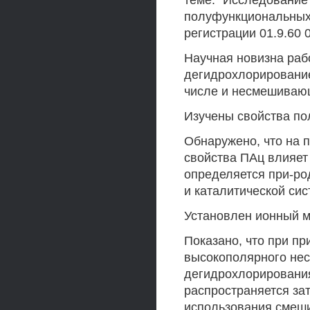
теме: "Исследование
полуфункциональных 
регистрации 01.9.60 
Научная новизна ра
дегидрохлорирование
числе и несмешивающ
Изучены свойства по
Обнаружено, что на 
свойства ПАц влияет 
определяется при-ро
и каталитической сис
Установлен ионный м
Показано, что при п
высокополярного не
дегидрохлорирования
распространяется зат
использования смеш