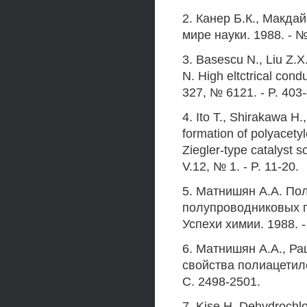
2. Канер Б.К., Макда
мире науки. 1988. - № 
3. Basescu N., Liu Z.
N. High eltctrical cond
327, № 6121. - P. 403
4. Ito Т., Shirakawa H
formation of polyacetyl
Ziegler-type catalyst s
V.12, № 1. - P. 11-20.
5. Матнишян А.А. Пол
полупроводниковых п
Успехи химии. 1988. - 
6. Матнишян А.А., Ра
свойства полиацетилен
С. 2498-2501.
7. Kise Н. Dehydrochlo