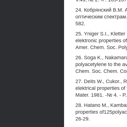
24. Кобрянский B.M.
оптическим спектрам. /
582.
25. Yniger S.I., Klett
elektronic properties o
Amer. Chem. Soc. Polym
26. Soga K., Nakamaru 
polyacetylene to the av
Chem. Soc. Chem. Com
27. Deits W., Cukor., 
elektrical properties of
Mater. 1981. -№ 4. - P
28. Hatano M., Kambar
properties of125polyace
26-29.