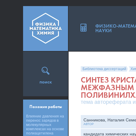
ФИЗИКО-МАТЕМ
НАУКИ
Библиотека диссертаций
Хи
СИНТЕЗ КРИС
поиск
МЕЖФАЗНЫМ 
ПОЛИВИНИЛХЛ
тема автореферата и
Похожие работы
Влияние давления на
Санникова, Наталия Сем
перенос зарядов в
АВТОР
молекулярных
комплексах на основе
полиацетилена
кандидата химических на