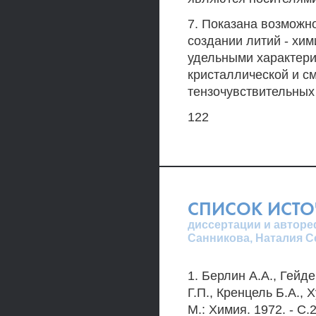
7. Показана возможн
создании литий - хи
удельными характер
кристаллической и с
тензочувствительных
122
СПИСОК ИСТ
диссертации и авторе
Санникова, Наталия С
1. Берлин А.А., Гейд
Г.П., Кренцель Б.А.,
М.: Химия. 1972. - С.