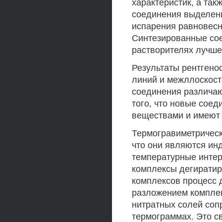
характеристик, а так
соединения выделены
испарения равновесн
Синтезированные со
растворителях лучше
Результаты рентгено
линий и межллоскост
соединения различаю
того, что новые сое
веществами и имеют 
Термогравиметрическ
что они являются и
температурные интер
комплексы дегиратир
комплексов процесс 
разложением комплек
нитратных солей со
термограммах. Это с