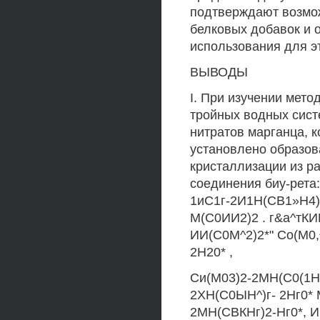
подтверждают возмо
белковых добавок и 
использования для э
ВЫВОДЫ
I. При изучении мет
тройных водных сист
нитратов марганца, к
установлено образо
кристаллизации из р
соединения биу-рета
1иС1г-2И1Н(СВ1»Н4)
М(С0ИИ2)2 . г&а^тКИ
ИИ(С0М^2)2*" Со(М0,
2Н20* ,
Си(М03)2-2МН(С0(1Нг
2ХН(С0ЫН^)г- 2Нг0* 
2МН(СВКНг)2-Нг0*, И