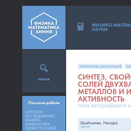
ФИЗИКО-МАТЕМ
НАУКИ
Библиотека диссертаций
Хи
СИНТЕЗ, СВО
поиск
СОЛЕЙ ДВУХВ
МЕТАЛЛОВ И 
АКТИВНОСТЬ
Похожие работы
тема автореферата и
СИНТЕЗ И
ИССЛЕДОВАНИЕ
ФИЗИКО-
Шыйтыева, Насира
ХИМИЧЕСКИХ
АВТОР
СВОЙСТВ СОЛЕЙ