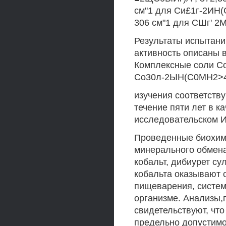
см"1 для Си£1г-2ИН(
306 см"1 для СШг' 2М
Результаты испытани
активность описаны 
Комплексные соли Со
Со30л-2ЫН(С0МН2>4-
изучения соответств
течение пяти лет в к
исследовательском И
Проведенные биохими
минерального обмена
кобальт, дибиурет су
кобальта оказывают 
пищеварения, систем
организме. Анализы
свидетельствуют, чт
предельно допустимо