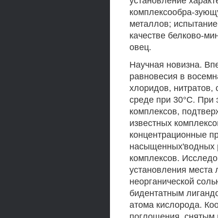
установление характ
комплексообра-зующу
металлов; испытание
качестве белково-ми
овец.
Научная новизна. Вп
равновесия в восемн
хлоридов, нитратов,
среде при 30°С. При
комплексов, подтвер
известных комплексо
концентрационные пр
насыщенных'водных р
комплексов. Исследо
установления места 
неорганической солью
бидентатным лигандо
атома кислорода. Ко
поглощения, снятым в