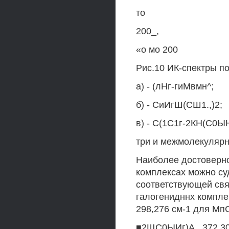
то
200_,
«о мо 200
Рис.10 ИК-спектры п
а) - (лНг-гиМвмн^;
б) - СиИгШ(СШ1.,)2;
в) - С(1С1г-2КН(С0Ы
три и межмолекулярн
Наиболее достоверно
комплексах можно су
соответствующей свя
галогенидннх компл
298,276 см-1 для МпС1
■2ЩС0ЫИг)А , 372,304