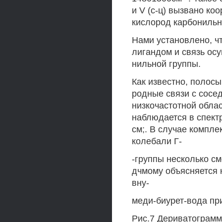
и V (с-ц) вызвано ко
кислород карбонильно
Нами установлено, ч
лигандом и связь ос
нильной группы.
Как известно, полосы
родные связи с сосе
низкочастотной обла
наблюдается в спект
см;. В случае компл
колебали Г-
-группы несколько см
дчмому объясняется 
вну-
меди-биурет-вода при
Рис.7 Дериватограмма