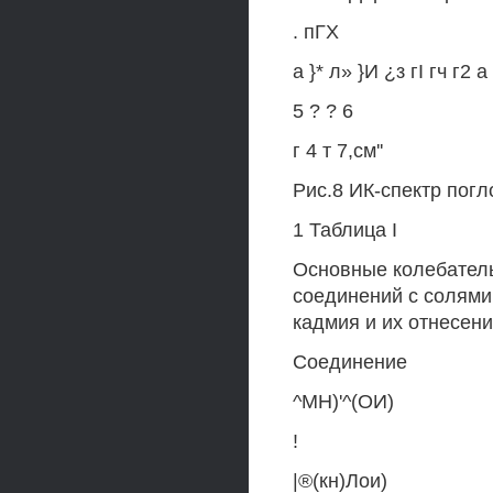
. пГХ
а }* л» }И ¿з гI гч г2 а
5 ? ? 6
г 4 т 7,см''
Рис.8 ИК-спектр пог
1 Таблица I
Основные колебательн
соединений с солями 
кадмия и их отнесен
Соединение
^МН)'^(ОИ)
!
|®(кн)Лои)