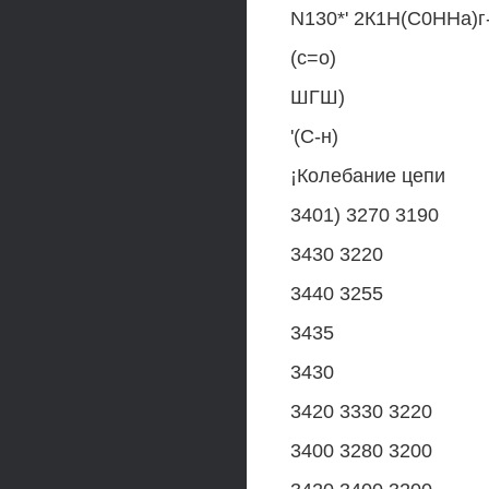
N130*' 2К1Н(С0ННа)
(с=о)
ШГШ)
'(С-н)
¡Колебание цепи
3401) 3270 3190
3430 3220
3440 3255
3435
3430
3420 3330 3220
3400 3280 3200