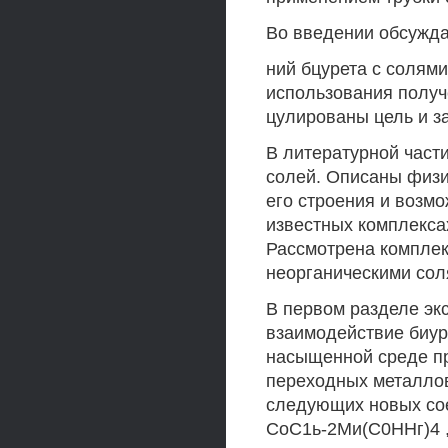
Во введении обсужда
ний бцурета с солями
использования получ
цулированы цель и з
В литературной части
солей. Описаны физи
его строения и возмо
известных комплекса
Рассмотрена комплек
неорганическими сол
В первом разделе эк
взаимодействие биур
насыщенной среде пр
переходных металлов
следующих новых со
СоС1ь-2Ми(С0ННг)4 