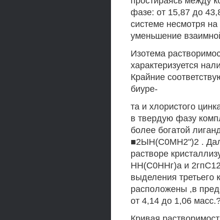
простираясь между 
фазе: от 15,87 до 43,
системе несмотря на
уменьшение взаимной
Изотема растворимос
характеризуется нали
Крайние соответству
биуре-
та и хлористого цин
в твердую фазу компл
более богатой лиган
■2ЫН(С0МН2")2 . Дал
растворе кристаллиз
НН(С0ННг)а и 2гпС12
выделения третьего
расположены ,в преде
от 4,14 до 1,06 масс.?
Кривая растворимост