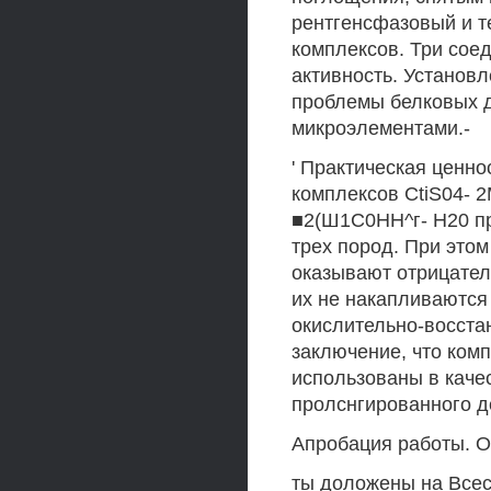
рентгенсфазовый и 
комплексов. Три сое
активность. Установ
проблемы белковых д
микроэлементами.-
' Практическая ценн
комплексов CtiS04- 
■2(Ш1С0НН^г- Н20 п
трех пород. При этом
оказывают отрицател
их не накапливаются
окислительно-восста
заключение, что ком
использованы в каче
пролснгированного д
Апробация работы. О
ты доложены на Всес