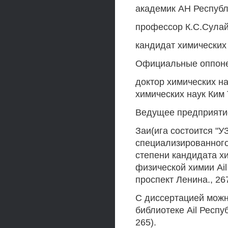
академик АН Республ
профессор К.С.Сула
кандидат химических
Официальные оппоне
доктор химических на
химических наук Ким 
Ведущее предприятие
Заи(ига состоится "УЗ
специализированного
степени кандидата хи
физической химии Ail
проспект Ленина., 26
С диссертацией можн
библиотеке Ail Респу
265).