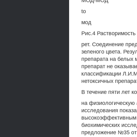
МОД-МОД
to
мод
Рис.4 Растворимость 
рет. Соединение пре
зеленого цвета. Резу
препарата на белых 
препарат не оказыва
классификации Л.И.Ме
нетоксичных препарато
В течение пяти лет 
на физиологическую 
исследования показал
высокоэффективным 
биохимических иссле
предложение №35 от 