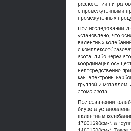
разложении нитратов
с промежуточными про
промежуточных проду
При исследовании ИК
установлено, что ос
валентных колебаний 
с комплексообразова
азота, либо через ат
координация осуществ
непосредственно при
как -электроны карб
группой и металлом,
атома азота. ,
При сравнении колеб
биурета установлены
валентным колебания
17001690см-*, а гру
14801500см-*. Такое