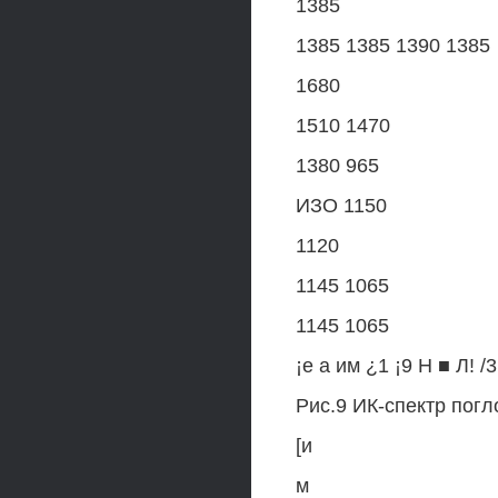
1385
1385 1385 1390 1385
1680
1510 1470
1380 965
ИЗО 1150
1120
1145 1065
1145 1065
¡е а им ¿1 ¡9 Н ■ Л! /3 
Рис.9 ИК-спектр по
[и
м