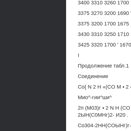
3400 3310 3260 1700 
3375 3270 3200 1690 '
3375 3200 1700 1675 
3430 3310 3250 1710 
3425 3320 1700 ' 167
I
Продолжение табл.1
Соединение
Со{ N 2 Н «(СО М • 
Мио^-гии^ши^
2п (М03)г • 2 N Н (
2ЫН(С0МНг)2- И20 .
Со304-2НН(СОЫНг)г-