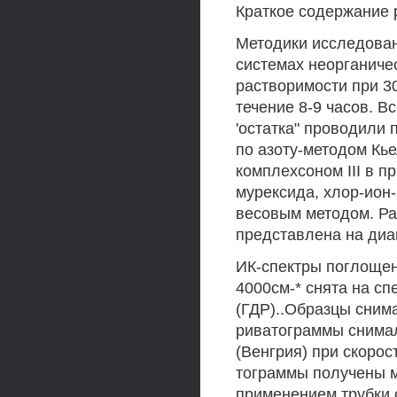
Краткое содержание 
Методики исследован
системах неорганиче
растворимости при 3
течение 8-9 часов. В
'остатка" проводили
по азоту-методом Кь
комплехсоном III в п
мурексида, хлор-ион
весовым методом. Ра
представлена на диа
ИК-спектры поглощен
4000см-* снята на сп
(ГДР)..Образцы снима
риватограммы снима
(Венгрия) при скорос
тограммы получены м
применением трубки 