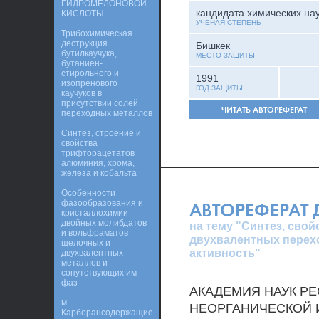
ГИДРОМЕЛОНОВОЙ
кандидата химических на
КИСЛОТЫ
УЧЕНАЯ СТЕПЕНЬ
Трибохимическая
деструкция
Бишкек
бутилкаучука,
МЕСТО ЗАЩИТЫ
бутаниен-
стирольного и
1991
изопренового
ГОД ЗАЩИТЫ
каучуков в
присутствии солей
ЧИТАТЬ АВТОРЕФЕРАТ
переходных металлов
Синтез, строение и
свойства
трифторацетатов
алюминия, хрома,
железа и кобальта
Особенности
фазообразования и
АВТОРЕФЕРАТ
кристаллохимии
двойных молибдатов
на тему "Синтез, сво
и вольфраматов
двухвалентных перех
щелочных и
активность"
двухвалентных
металлов и
сопутствующих им
фаз
АКАДЕМИЯ НАУК Р
м-
НЕОРГАНИЧЕСКОЙ 
Карборансодержащие