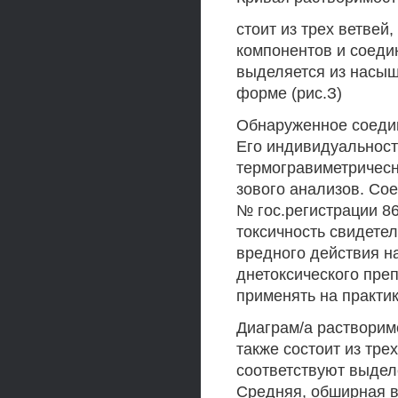
стоит из трех ветве
компонентов и соеди
выделяется из насыщ
форме (рис.З)
Обнаруженное соедин
Его индивидуальност
термогравиметричесн
зового анализов. Со
№ гос.регистрации 86
токсичность свидетел
вредного действия на
днетоксического препа
применять на практик
Диаграм/а растворим
также состоит из трех
соответствуют выдел
Средняя, обширная в