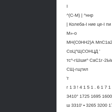
I
^(С-М) | ^ннр
| Колеба-I ние це-I пи 
М»-о
МН(С0НН2)А МпС1а2
СоЦ^ЩСОНЦД '
тс^-гШши^ СаС1г-2Ы
СЩ-гщтил
'г
г 1 3 ! 4 1 5 1 . 6 1 7 1
3410° 1725 1695 1600
ш 3310' • 3265 3200 