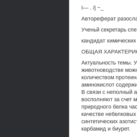
I— . /j ~_
Автореферат разослан 
Ученьй секретарь сп
кандидат химических 
ОБЩАЯ ХАРАКТЕРИ
Актуальность темы. У
животноводстве можн
количеством протеин
аминокислот содержи
В связи с неполный 
восполняют за счет м
природного белка ча
качестве небелковых
синтетических азоти
карбамид и биурет.