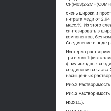
Си(М03)2-2МН(С0МНг)
очень широка и прос
нитрата меди от 2,94 
ыасс.%. Из этого сле
синтезировать в шир
компонентов, без изм
Соединение в воде ра
Изотерма растворимо
три ветви 1фисталли
фазу исходных соеди
соединения состава 
насыщенных растворо
Рио.2 Растворимость 
Рис.3 Растворимость 
№0x11,),