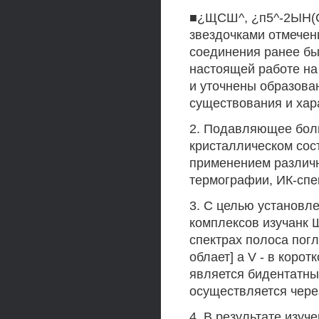
■¿ЩСШ^, ¿п5^-2ЫН(С
звездочками отмечен
соединения ранее бы
настоящей работе на
и уточнены образова
существования и хар
2. Подавляющее бол
кристаллическом сос
применением различн
термографии, ИК-спе
3. С целью установл
комплексов изучанк Щ
спектрах полоса пог
облает] а V - в коро
является бидентатны
осуществляется чере
4. В результате изуч