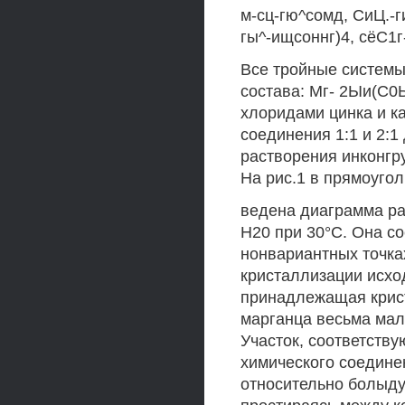
м-сц-гю^сомд, СиЦ.-г
гы^-ищсоннг)4, сёС1г-
Все тройные системы
состава: Мг- 2Ыи(С0
хлоридами цинка и ка
соединения 1:1 и 2:1
растворения инконгр
На рис.1 в прямоугол
ведена диаграмма ра
Н20 при 30°С. Она со
нонвариантных точка
кристаллизации исхо
принадлежащая крист
марганца весьма мала
Участок, соответств
химического соедине
относительно болыду