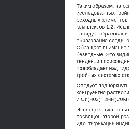
Таким образом, на о
исследованных тройны
реходных элементов 
комплексов 1:2. Иск
наряду с образовани
образование соединен
Обращает внимание т
безводные. Это види
тенденция присоедин
преобладает над гидр
тройных системах ст
Следует подчеркнуть 
конгруэнтно раство
и Си(Н03)г-2НН(С0МН
Исследованию новых
посвящен второй-раз
идентификации индив