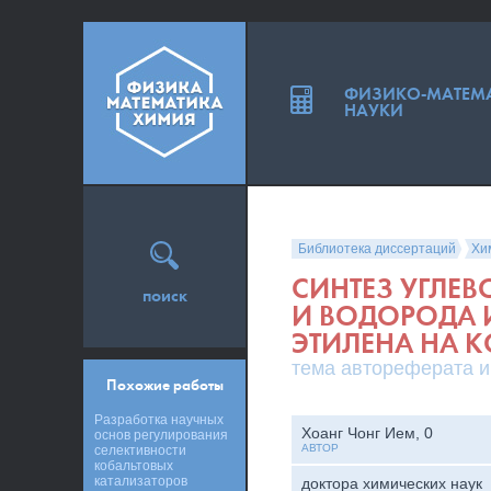
ФИЗИКО-МАТЕМ
НАУКИ
Библиотека диссертаций
Хи
СИНТЕЗ УГЛЕ
поиск
И ВОДОРОДА 
ЭТИЛЕНА НА 
тема автореферата и
Похожие работы
Разработка научных
Хоанг Чонг Ием, 0
основ регулирования
АВТОР
селективности
кобальтовых
катализаторов
доктора химических наук