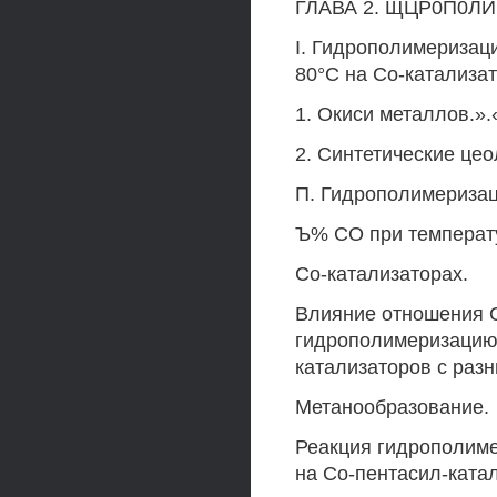
ГЛАВА 2. ЩЦР0П0Л
I. Гидрополимеризац
80°С на Со-катализат
1. Окиси металлов.».
2. Синтетические цео
П. Гидрополимеризац
Ъ% СО при температ
Со-катализаторах.
Влияние отношения С
гидрополимеризацию 
катализаторов с раз
Метанообразование.
Реакция гидрополиме
на Со-пентасил-ката