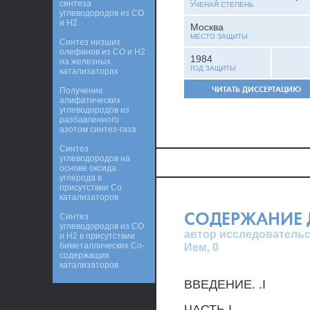
синтеза
УЧЕНАЯ СТЕПЕНЬ
углеводородов из СО
и Н2
Москва
МЕСТО ЗАЩИТЫ
Синтез низших
олефинов из СО и Н2
1984
на железных
ГОД ЗАЩИТЫ
катализаторах
ЧИТАТЬ ДИССЕРТАЦИЮ
Получение
алифатических
углеводородов из
разбавленного
азотом синтез-газа
Синтез
углеводородов на
основе оксида
углерода в
присутствии Со
катализаторов
СОДЕРЖАНИЕ 
Синтез
углеводородов из CO
автор исследовательс
и H2 в присутствии
биметаллических Co-
Ием, 0
содержащих
катализаторов
ВВЕДЕНИЕ. .I
ЧАСТЬ I.