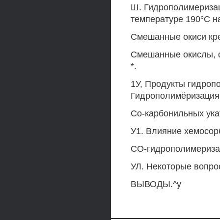
Ш. Гидрополимеризац
температуре 190°С н
Смешанные окиси кре
Смешанные окислы, с
*.
1У, Продукты гидропо
Гидрополимёризация 
Со-карбонильных ука
У1. Влияние хемосор
СО-гидрополимериза
УЛ. Некоторые вопро
ВЫВОДЫ.^у