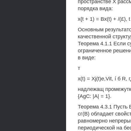
пространстве X расс
порядка вида:
x{t + 1) = Bx(t) + /(£),
Основным результато
качественной структ
Теорема 4.1.1 Если 
ограниченное решение
в виде:
т
x(t) = Xj(t)e,Vit, í б R,
надлежащ промежутку [0
{AgC: |А| = 1}.
Теорема 4.3.1 Пусть 
сг(В) обладает свойс
равномерно непрерыв
периодической на бе