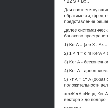
\ В2 S + Bx J
Для соответствующих
обратимости, фредго
представление решен
Далее систематически
банахово пространст
1) KerA = {х е X : Ах 
2) 1 < п = dim KerA < 
3) Ker А - бесконечно
4) Ker А - дополняем
5) 7т А = 1т А (образ
положительности вел
хех\КегА сИвцх, Кег А)
вектора х до подпро-