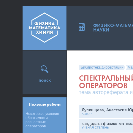
ФИЗИКО-МАТЕМ
НАУКИ
Библиотека диссертаций
Ма
СПЕКТРАЛЬНЫ
поиск
ОПЕРАТОРОВ
тема автореферата и
Похожие работы
Дуплищева, Анастасия Ю
Некоторые условия
АВТОР
обратимости
разностных
кандидата физико-матема
операторов
УЧЕНАЯ СТЕПЕНЬ