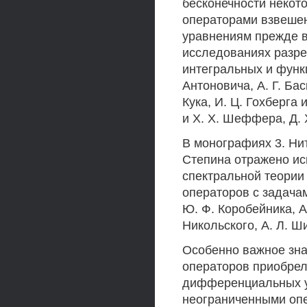
бесконечности некот
операторами взвешен
уравнениям прежде в
исследованиях разр
интегральных и функ
Антоновича, А. Г. Бас
Кука, И. Ц. Гохберга 
и X. X. Шеффера, Д. 
В монографиях 3. Нит
Степина отражено ис
спектральной теории
операторов с задача
Ю. Ф. Коробейника, А
Никольского, А. Л. Ш
Особенно важное зна
операторов приобрел
дифференциальных у
неограниченными опе