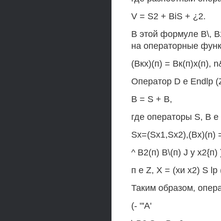
V = S2 + BiS + ¿2.
В этой формуле В\, В2
на операторные функц
(Вкх)(п) = Вк(п)х(п), n
Оператор D е Endlp (Z
В = S + B,
где операторы S, В е
Sx=(Sx1,Sx2),(Bx)(n) =
^ В2(п) В\(п) J у х2{п) 
п е Z, X = (хи х2) S lp
Таким образом, опера
(- "'А'