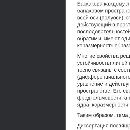
Баскакова каждому л
банаховом пространс
всей оси (полуоси), 
действующий в прост
последовательностей
обратимы, имеют оди
коразмерность образ
Многие свойства реш
устойчивость) линей
тесно связаны с соо
(дифференциального
уравнение и действ
пространстве. Его св
фредгольмовости, а т
ядра, коразмерности 
Таким образом, тема
Диссертация посвящ