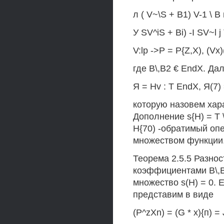
л ( V~\S + B1) V-1 \ В
У SV^iS + Bi) -I SV~
V:lp ->Р = P{Z,X), (Vx
где B\,B2 € EndX. Да
Я = Hv : Т EndX, Я(7) =
которую назовем хар
Дополнение s{H) = Т \
Н{70) -обратимый оп
множеством функции
Теорема 2.5.5 Разно
коэффициентами В\,В2
множество s(H) = 0. 
представим в виде
(P^zXn) = (G * х){п) = 