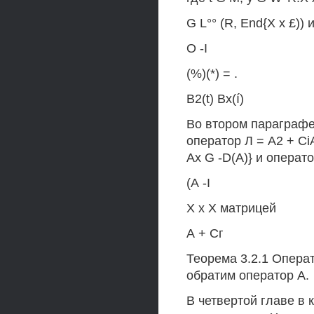
G L°° (R, End{X x £)) 
O -I
(%)(*) = .
B2(t) Bx(í)
Во втором параграфе
оператор Л = А2 + CiA 
Ах G -D(A)} и операто
(А -I
X х X матрицей
А + Сг
Теорема 3.2.1 Операт
обратим оператор А.
В четвертой главе в