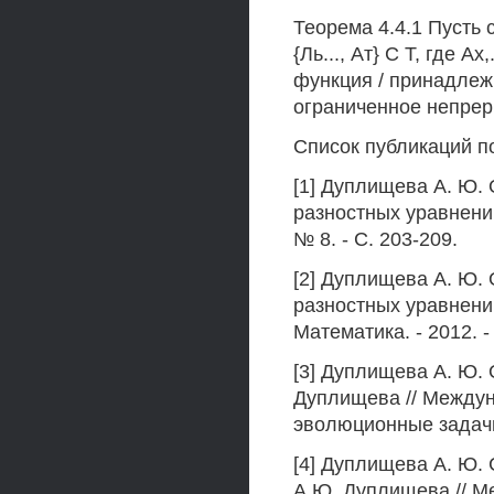
Теорема 4.4.1 Пусть 
{Ль..., Ат} С Т, где А
функция / принадлежи
ограниченное непре
Список публикаций п
[1] Дуплищева А. Ю.
разностных уравнени
№ 8. - С. 203-209.
[2] Дуплищева А. Ю.
разностных уравнений
Математика. - 2012. - 
[3] Дуплищева А. Ю. 
Дуплищева // Между
эволюционные задачи. 
[4] Дуплищева А. Ю.
А.Ю. Дуплищева // 