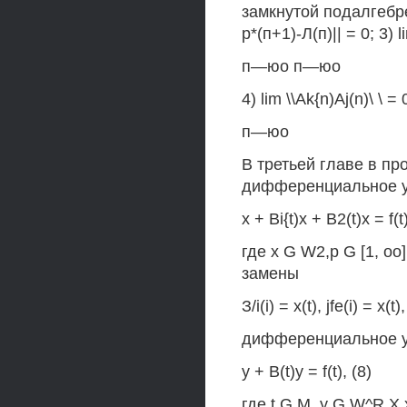
замкнутой подалгебре
р*(п+1)-Л(п)|| = 0; 3) l
п—юо п—юо
4) lim \\Ak{n)Aj(n)\ \ = 
п—юо
В третьей главе в пр
дифференциальное у
х + Bi{t)x + B2(t)x = f(t
где x G W2,p G [1, oo],
замены
З/i(i) = x(t), jfe(i) = x(t)
дифференциальное ур
y + B(t)y = f(t), (8)
где t G М, у G W^R.X х