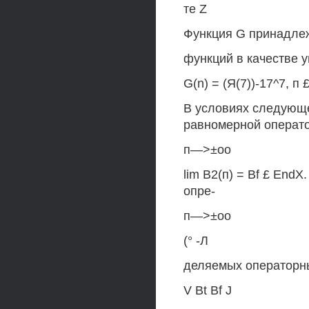
те Z
Функция G принадлеж
функций в качестве 
G(n) = (Я(7))-17^7, п £
В условиях следующе
равномерной оператор
п—>±оо
lim В2(п) = Bf £ End
опре-
п—>±оо
(° -Л
деляемых операторны
V Bt Bf J