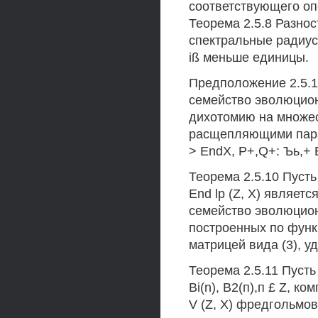
соответствующего опе
Теорема 2.5.8 Разно
спектральные радиусы
iß меньше единицы.
Предположение 2.5.1 
семейство эволюцио
дихотомию на множества
расщепляющими парам
> EndX, P+,Q+: Ъь,+ 
Теорема 2.5.10 Пусть
End lp (Z, X) являет
семейство эволюцион
построенных по функ
матрицей вида (3), у
Теорема 2.5.11 Пуст
Bi(n), В2(п),п £ Z, к
V (Z, X) фредгольмов