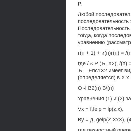
Р.
Любой последователь
последовательность = в
Последовательность х
тогда, когда последо
уравнению (рассматр
г(п + 1) + и(п)г(п) = /(
где / £ Р (Ъ, X2), /(п)
Ъ —Епс1Х2 имеет вид
(определяется) в X х
О -I В2(п) В\(п)
Уравнения (1) и (2) 
Vx = f,feip = lp(z,x),
Ву = д, gelp(Z,XxX), (
где разностный опера