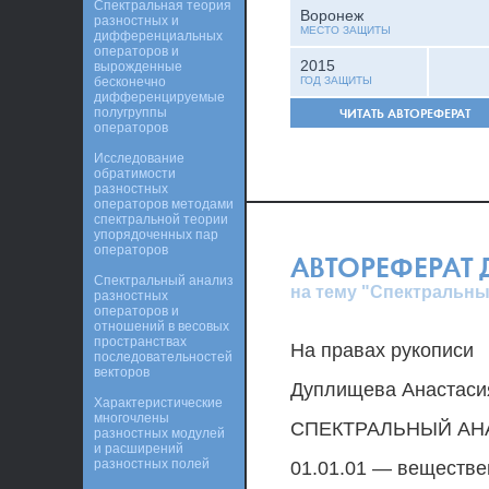
Спектральная теория
Воронеж
разностных и
МЕСТО ЗАЩИТЫ
дифференциальных
операторов и
2015
вырожденные
бесконечно
ГОД ЗАЩИТЫ
дифференцируемые
полугруппы
ЧИТАТЬ АВТОРЕФЕРАТ
операторов
Исследование
обратимости
разностных
операторов методами
спектральной теории
упорядоченных пар
операторов
АВТОРЕФЕРАТ
Спектральный анализ
на тему "Спектральны
разностных
операторов и
отношений в весовых
пространствах
На правах рукописи
последовательностей
векторов
Дуплищева Анастаси
Характеристические
многочлены
СПЕКТРАЛЬНЫЙ АН
разностных модулей
и расширений
разностных полей
01.01.01 — веществ