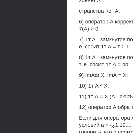
хоеКет А
странства Кег А;
6) оператор А коррект
7(А) > 0;
7) 1т А - замкнутое п
е. сосИт 1т А = т > 1;
8) 1т А - замкнутое 
т. е. сосИт 1т А = оо;
9) ImАф X, ImА = X;
10) 1т А ^ X;
11) 1т А = X (А - сюр
12) оператор А обратим
Если для оператора 
условий а = {¿1,12,...
говорить, что операт