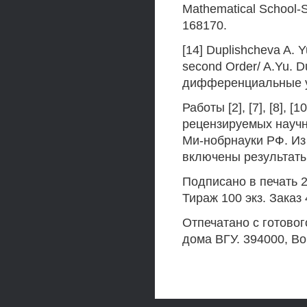
Mathematical School-
168170.
[14] Duplishcheva A. Y
second Order/ A.Yu. D
дифференциальные ур
Работы [2], [7], [8], 
рецензируемых научн
Ми-нобрнауки РФ. Из
включены результаты
Подписано в печать 24
Тираж 100 экз. Заказ 
Отпечатано с готово
дома ВГУ. 394000, Во