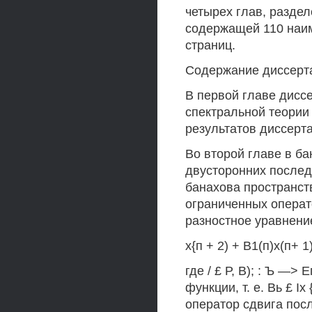
четырех глав, разде
содержащей 110 наим
страниц.
Содержание диссерт
В первой главе дисс
спектральной теории
результатов диссерт
Во второй главе в бан
двусторонних послед
банахова пространст
ограниченных операт
разностное уравнени
х{п + 2) + В1(п)х(п+ 1)
где / £ Р, В); : Ъ —>
функции, т. е. Вь £ I
оператор сдвига послед