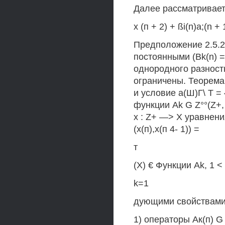
Далее рассматривае
х (п + 2) + ßi(n)a;(n +
Предположение 2.5.2
постоянными (Bk(n) =
однородного разност
ограничены. Теорема
и условие а(Ш)Г\ Т =
функции Ak G Z°°(Z+, 
х : Z+ —> X уравнен
(х(п),х(п 4- 1)) =
т
(X) € Функции Ak, 1 <
k=1
дующими свойствами
1) операторы Ак(п) 