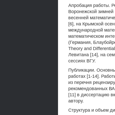
Апробация работы. Р
Воронежской зимней м
весенней математиче
[6], на Крымской осе
международной матем
математическом инте
(Германия, Блаубойр
Theory and Differenti
Левитана [14], на се
сессиях ВГУ.
Публикации. Основны
работах [1-14]. Работы
из перечня рецензир
рекомендованных ВАК
[11] в диссертацию 
автору.
Структура и объем ди