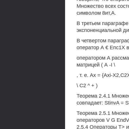
Множество всех сост
символом 8ит,А.
В третьем параграфе
экспоненциальной ди
В четвертом парагра
оператор А € Епс1Х в
оператором А рассма
матрицей ( А -I \
, т. е. Ах = {Axi-X2,C2
\ С2 ^ + )
Теорема 2.4.1 Множе
совпадает: StinvA = S
Теорема 2.5.1 Множе
операторов V G EndV 
2.5.4 Операторы Т> 