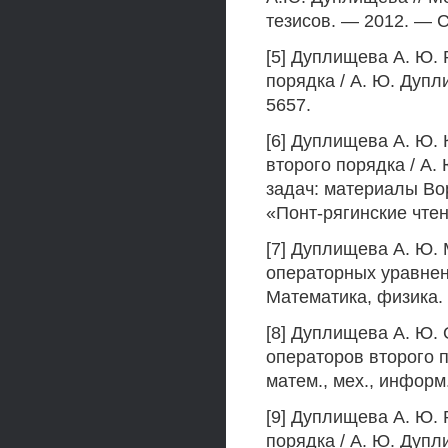
тезисов. — 2012. — С
[5] Дуплищева А. Ю.
порядка / А. Ю. Дупл
5657.
[6] Дуплищева А. Ю.
второго порядка / А
задач: материалы Во
«Понт-рягинские чтен
[7] Дуплищева А. Ю.
операторных уравнен
Математика, физика. - 
[8] Дуплищева А. Ю.
операторов второго п
матем., мех., информ.. 
[9] Дуплищева А. Ю.
порядка / А. Ю. Дуп