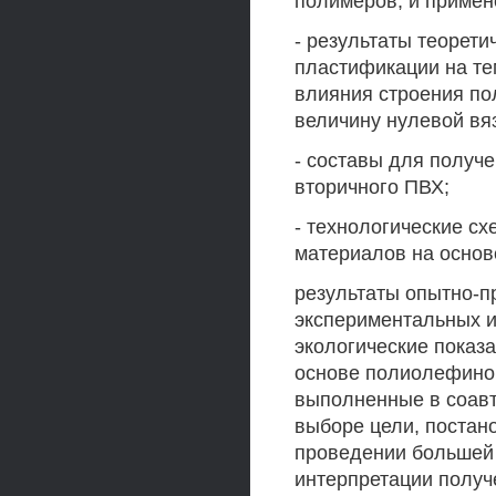
полимеров, и примен
- результаты теорети
пластификации на тем
влияния строения по
величину нулевой вяз
- составы для получ
вторичного ПВХ;
- технологические с
материалов на основ
результаты опытно-
экспериментальных и
экологические показ
основе полиолефинов
выполненные в соавт
выборе цели, постан
проведении большей 
интерпретации получ