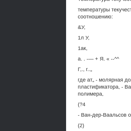
температуры текучес
соотношению:
&У,
1л У,
1ак,
а. . -— + Я. « --^^
Г,., г..„
где ат„ - молярная д
пластификатора, - В
полимера,
(?4
- Ван-дер-Ваальсов 
(2)