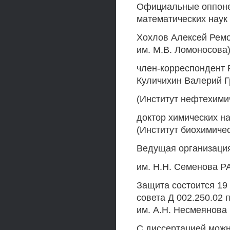
Официальные оппонен
математических наук
Хохлов Алексей Ремо
им. М.В. Ломоносова
член-корреспондент 
Куличихин Валерий Г
(Институт нефтехимич
доктор химических н
(Институт биохимичес
Ведущая организация
им. H.H. Семенова Р
Защита состоится 19 
совета Д 002.250.02
им. А.Н. Несмеянова Р
С диссертацией можн