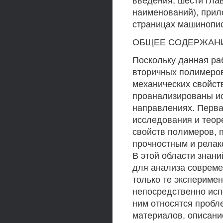
введения, шести гла
наименований), прил
страницах машинописн
ОБЩЕЕ СОДЕРЖАНИ
Поскольку данная ра
вторичных полимеров
механических свойст
проанализированы ис
направлениях. Перва
исследования и теор
свойств полимеров, 
прочностным и рела
В этой области знани
для анализа соврем
только те экспериме
непосредственно исп
ним относятся проб
материалов, описани