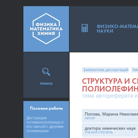
ФИЗИКО-МАТЕМ
НАУКИ
Библиотека диссертаций
Хи
СТРУКТУРА И 
поиск
ПОЛИОЛЕФИН
тема автореферата и
Похожие работы
Попова, Марина Николае
Деструкция
АВТОР
поливинилхлорида и
его смесей с другими
доктора химических наук
полимерами
УЧЕНАЯ СТЕПЕНЬ