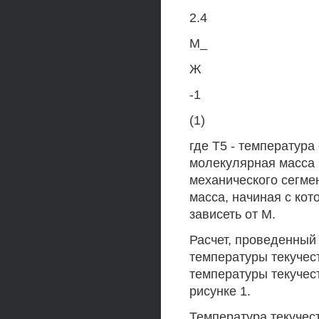
2.4
М_
Ж
-1
(1)
где Т5 - температура
молекулярная масса
механического сегме
масса, начиная с кот
зависеть от М.
Расчет, проведенный
температуры текучес
температуры текучес
рисунке 1.
Температура текучес