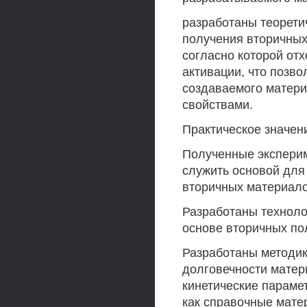
разработаны теорети
получения вторичных
согласно которой от
активации, что позво
создаваемого матер
свойствами.
Практическое значен
Полученные эксперим
служить основой для
вторичных материало
Разработаны техноло
основе вторичных п
Разработаны методик
долговечности матер
кинетические параме
как справочные мате