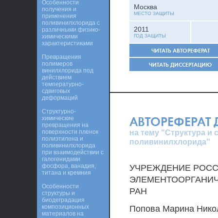
Особенности
Москва
получения и
МЕСТО ЗАЩИТЫ
применения
поливинилхлорида с
2011
различными физико-
химическими
ГОД ЗАЩИТЫ
характеристиками
ЧИТАТЬ АВТОРЕФЕРАТ
Превращения
полимеров
ЧИТАТЬ ДИССЕРТАЦИЮ
винилхлорида под
действием
температурно-
сдвиговых
деформаций
Структурно-
АВТОРЕФЕРАТ
химические
превращения на
на тему "Структура и
поверхности пленок
полиэтилена и
поливинилхлорида"
поливинилхлорида
при взаимодействии с
галогенидами
фосфора, ванадия,
УЧРЕЖДЕНИЕ РОСС
титана и кремния
ЭЛЕМЕНТООРГАНИЧ
Особенности
РАН
структуры и
биодеградация
композиционных
Попова Марина Нико
материалов на