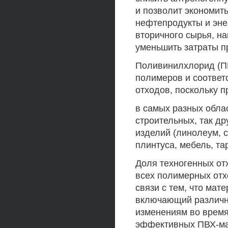
и позволит экономит
нефтепродукты и эне
вторичного сырья, на
уменьшить затраты п
Поливинилхлорид (П
полимеров и соответ
отходов, поскольку 
в самых разных облас
строительных, так д
изделий (линолеум, с
плинтуса, мебель, тар
Доля техногенных от
всех полимерных отх
связи с тем, что мат
включающий различн
изменениям во время
эффективных ПВХ-ма