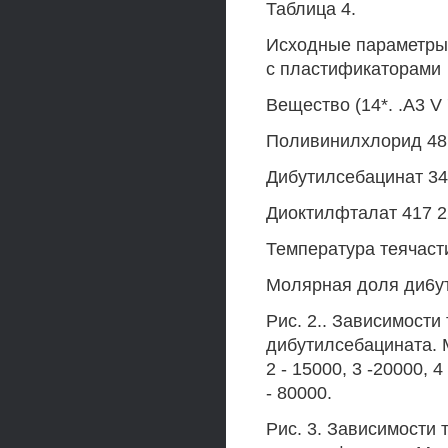
Таблица 4.
Исходные параметры 
с пластификаторами
Вещество (14*. .А3 V '
Поливинилхлорид 48
Дибутилсебацинат 34
Диоктилфталат 417 2
Температура теячасти
Молярная доля ди6ут
Рис. 2.. Зависимост
дибутилсебацината. 
2 - 15000, 3 -20000, 4
- 80000.
Рис. 3. Зависимости