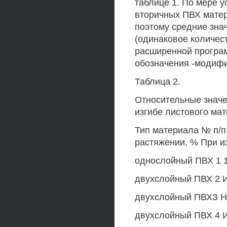
таблице 1. По мере 
вторичных ПВХ матер
поэтому средние знач
(одинаковое количест
расширенной програ
обозначения -модифи
Таблица 2.
Относительные значе
изгибе листового ма
Тип материала № п/п
растяжении, % При и
однослойный ПВХ 1 1(
двухслойный ПВХ 2 И
двухслойный ПВХЗ Н(
двухслойный ПВХ 4 И