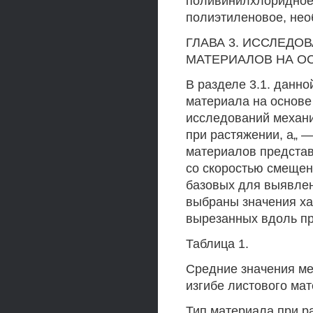
поливинилхлоридное
полиэтиленовое, нео
ГЛАВА 3. ИССЛЕДО
МАТЕРИАЛОВ НА О
В разделе 3.1. данн
материала на основе
исследований механи
при растяжении, а„ —
материалов представ
со скоростью смещен
базовых для выявлен
выбраны значения ха
вырезанных вдоль про
Таблица 1.
Средние значения ме
изгибе листового ма
Тип материала при р