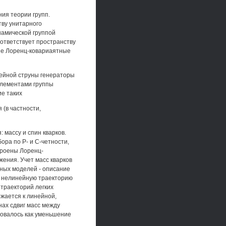
ия теории групп.
тву унитарного
намической группой
оответствует пространству
ие Лоренц-ковариаятные
нейной струны генераторы
Элементами группы
е таких
 (в частности,
массу и спин кварков.
ора по Р- и С-четности,
троены Лоренц-
ения. Учет масс кварков
ьных моделей - описание
о нелинейную траекторию
траекторий легких
жается к линейной,
нах сдвиг масс между
товалось как уменьшение