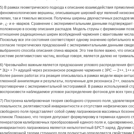
5) В рамках геометрического подхода к описанию взаимодействия прямолин
феноменологические вершины, описывающие широкий круг явлений низкоэне
легких, так и тяжелых мезонов. Получены ширины двухчастичных распадов м
и-, ¿- и е- кварков. Сравнение с экспериментальными данными подтверждает 
положенную в основу описания распадов. Модель струны с фермионами поз
отношение радиационных ширин возбуждений чармония с квантовыми числами
Поскольку все эти состояния соответствуют одному значению орбитального мо
согласие теоретических предсказаний с экспериментальными данными свиде
выбранного способа описания спина кварков. Это тем более важно, что опис
системе релятивистских частиц, вообще говоря, является далеко не тривиал
6) Чрезвычайно важным является предсказание углового распределения фот
* ЗЦ> + 7> идущей через резонансное рождение чармония с 3РС — 2++, 1++ и 
более ранних работах эта реакция описывалась в рамках модели кварк-антшс
глюонной аннигиляции и результаты, полученные для резонанса 2++, оказали
противоречии с экспериментальной гистограммой. В рамках используемой ст
воспроизвести наблюдаемое угловое распределение фотонов для всех трех 
7) Построена калибровочная теория свободного струнного поля, удовлетво
локальности, релятивистской инвариантности и отсутствия нефизических со
свободного поля представляет собой сумму лагранжианов массивных бозонн
спином. Показано, что теория допускает формулировку в терминах единого с
генератором калибровочных преобразований единого поля и, одновременно,
инвариантного лагранжиана является нильпотентный БРСТ-заряд. Другими сл
калибровочной теории струнного поля полностью определяется свойствами 