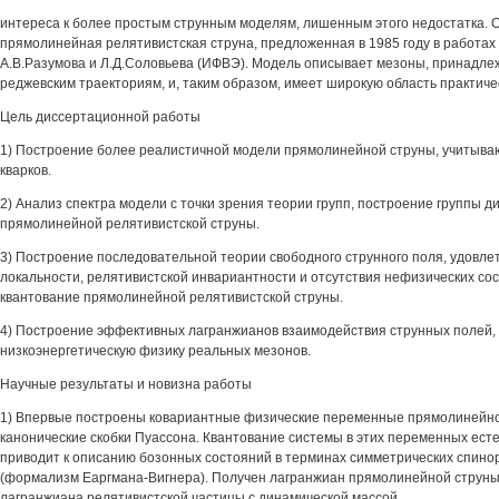
интереса к более простым струнным моделям, лишенным этого недостатка. О
прямолинейная релятивистская струна, предложенная в 1985 году в работах 
А.В.Разумова и Л.Д.Соловьева (ИФВЭ). Модель описывает мезоны, принадл
реджевским траекториям, и, таким образом, имеет широкую область практич
Цель диссертационной работы
1) Построение более реалистичной модели прямолинейной струны, учитываю
кварков.
2) Анализ спектра модели с точки зрения теории групп, построение группы 
прямолинейной релятивистской струны.
3) Построение последовательной теории свободного струнного поля, удов
локальности, релятивистской инвариантности и отсутствия нефизических со
квантование прямолинейной релятивистской струны.
4) Построение эффективных лагранжианов взаимодействия струнных полей
низкоэнергетическую физику реальных мезонов.
Научные результаты и новизна работы
1) Впервые построены ковариантные физические переменные прямолинейн
канонические скобки Пуассона. Квантование системы в этих переменных ес
приводит к описанию бозонных состояний в терминах симметрических спинор
(формализм Еаргмана-Вигнера). Получен лагранжиан прямолинейной струн
лагранжиана релятивистской частицы с динамической массой.