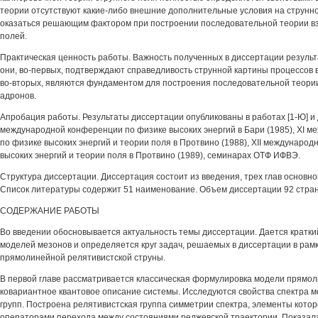
теории отсутствуют какие-либо внешние дополнительные условия на струнно
оказаться решающим фактором при построении последовательной теории в
полей.
Практическая ценность работы. Важность полученных в диссертации результа
они, во-первых, подтверждают справедливость струнной картины процессов 
во-вторых, являются фундаментом для построения последовательной теори
адронов.
Апробация работы. Результаты диссертации опубликованы в работах [1-Ю] и
международной конференции по физике высоких энергий в Бари (1985), XI 
по физике высоких энергий и теории поля в Протвино (1988), XII междунаро
высоких энергий и теории поля в Протвино (1989), семинарах ОТФ ИФВЭ.
Структура диссертации. Диссертация состоит из введения, трех глав основно
Список литературы содержит 51 наименование. Объем диссертации 92 стра
СОДЕРЖАНИЕ РАБОТЫ
Во введении обосновывается актуальность темы диссертации. Дается кратки
моделей мезонов и определяется круг задач, решаемых в диссертации в рам
прямолинейной релятивистской струны.
В первой главе рассматривается классическая формулировка модели прямол
ковариантное квантовое описание системы. Исследуются свойства спектра м
групп. Построена релятивистская группа симметрии спектра, элементы кото
операторами перехода между состояниями реджевской траектории. Показала