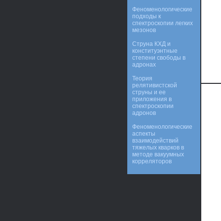
Феноменологические
подходы к
спектроскопии легких
мезонов
Струна КХД и
конституэнтные
степени свободы в
адронах
Теория
релятивистской
струны и ее
приложения в
спектроскопии
адронов
Феноменологические
аспекты
взаимодействий
тяжелых кварков в
методе вакуумных
корреляторов