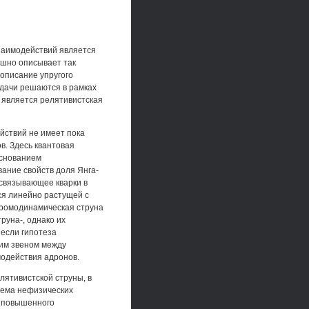
заимодействий является
ешно описывает так
описание упругого
адачи решаются в рамках
 является релятивистская
ействий не имеет пока
в. Здесь квантовая
основанием
ание свойств доля Янга-
 связывающее кварки в
тся линейно растущей с
Хромодинамическая струна
руна-, однако их
 если гипотеза
им звеном между
одействия адронов.
ятивистской струны, в
лема нефизических
й повышенного