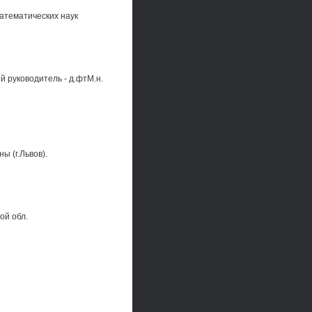
атематических наук
й руководитель - д.фтМ.н.
 (г.Львов).
ой обл.