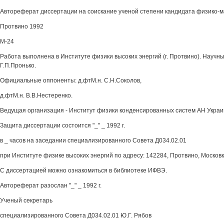
Автореферат диссертации на соискание ученой степени кандидата физико-м
Протвино 1992
М-24
Работа выполнена в Институте физики высоких энергий (г. Протвино). Научны
Г.П.Пронько.
Официальные оппоненты: д.фтМ.н. С.Н.Соколов,
д.фтМ.н. В.В.Нестеренко.
Ведущая организация - Институт физики конденсированных систем АН Украины
Защита диссертации состоится "_" _ 1992 г.
в _ часов на заседании специализированного Совета Д034.02.01
при Институте физике высоких энергий по адресу: 142284, Протвино, Московк
С диссертацией можно ознакомиться в библиотеке ИФВЭ.
Автореферат разослан "_" _ 1992 г.
Ученый секретарь
специализированного Совета Д034.02.01 Ю.Г. Рябов