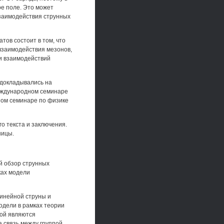
е поле. Это может
заимодействия струнных
тов состоит в том, что
взаимодействия мезонов,
и взаимодействий
 докладывались на
международном семинаре
дном семинаре по физике
го текста и заключения.
ницы.
й обзор струнных
ках модели
инейной струны и
одели в рамках теории
рой являются
 связь между группой