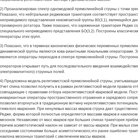
2) Проанализирован спектр одномодовой прямолинейной струны с точки зрен
Показано, что нейтральная реджевская траектория соответствует пространс
неприводимого представления некомпактной группы 80(3,1), являющейся ди
трехмерного ротатора. Также показано, что-заряженная траектория Редже с
специального неприводимого представления БО(3,2). Построены классическ
генераторы этих групп.
3) Показано, что в терминах канонических физических переменных прямоли
динамической группы являются кова-риантными локальными операторами. 
являются операторы переходов в спектре прямолинейной струны. Построени
операторов открывает путь для последовательного введения взаимодействия
электромагнитного) струнных полей.
4) Предложена модель релятивистской прямолинейной струны, учитывающая: 
Учет спина позволил получить в в рамках релятивистской модели правила отб
совпадающие с правилами отбора нерелятивистской кварковой модели. Пос
инвариантные операторы пространственного отражения и зарядового сопряж
позволил вторгнуться в традиционную вотчину нерелятивистских потенциал
тяжелого кваркония. При ненулевых массах кварков струна дает существенн
Редже, форма которой полностью определяется массами кварков и наклоном 
мезонов. Независимо от масс кварков при больших спинах траектория прибли
причем асимптотический наклон не зависит от массы кварков. При малых спи
соседними состояниями больше асимптотического,что ранее ошибочно трак
наклона мезонных траекторий с увеличенем массы кварков.