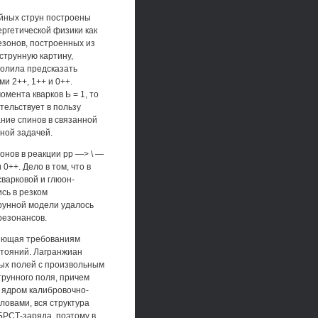
ейных струн построены
ргетической физики как
езонов, построенных из
струнную картину,
волила предсказать
 2++, 1++ и 0++.
мента кварков Ь = 1, то
тельствует в пользу
ание спинов в связанной
ьной задачей.
онов в реакции рр —> \ —
0++. Дело в том, что в
варковой и глюон-
сь в резком
рунной модели удалось
резонансов.
ряющая требованиям
стояний. Лагранжиан
ых полей с произвольным
трунного поля, причем
 ядром калибровочно-
овами, вся структура
БРСТ-заряда, поэтому в