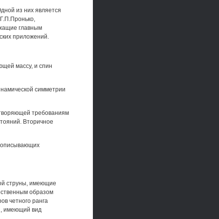
дной из них является
Г.П.Пронько,
ежащие главным
еских приложений.
щей массу, и спин
динамической симметрии
летворяющей требованиям
стояний. Вторичное
, описывающих
ой струны, имеющие
тественным образом
ов четного ранга
ы, имеющий вид