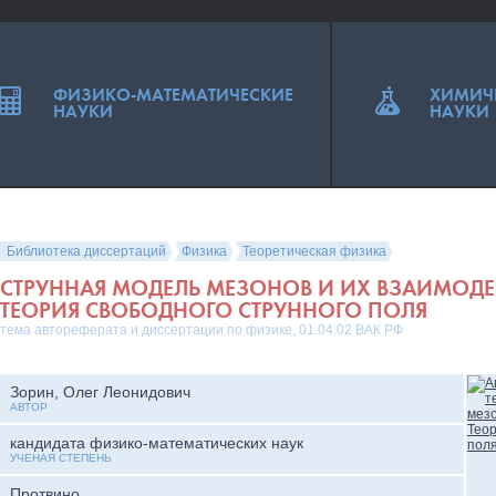
ФИЗИКО-МАТЕМАТИЧЕСКИЕ
ХИМИЧ
НАУКИ
НАУКИ
Библиотека диссертаций
Физика
Теоретическая физика
СТРУННАЯ МОДЕЛЬ МЕЗОНОВ И ИХ ВЗАИМОДЕ
ТЕОРИЯ СВОБОДНОГО СТРУННОГО ПОЛЯ
тема автореферата и диссертации по физике, 01.04.02 ВАК РФ
Зорин, Олег Леонидович
АВТОР
кандидата физико-математических наук
УЧЕНАЯ СТЕПЕНЬ
Протвино