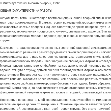
© Институт физики высоких энергий, 1992
ОБЩАЯ ХАРАКТЕРИСТИКА РАБОТЫ
Актуальность темы. В настоящее время общепризнанной теорией сильных в
квантовая хромодинамика. В рамках теории возмущений хромодинамика усп
называемые жесткие процессы, однако в настоящее время не претендует на 
рассеяния, эксклюзивных процессов и, конечно, спектра масс адронов. Эти з
феноменологических моделей адронов, среди которых наиболее популярной
струна.
Как известно, задача описания связанных состояний (адронов) и их взаимод
окончательного решения в рамках фундаментальной теории кварков и глюопо
хромодинамика дает лишь качественную картину, которая может служить об
феноменологических моделей. Необнаружение свободных кварков и исследов
Миллса привели к гипотезе конфайнмента, согласно которой глюонное поле,
адроне, стянуто а трубку, причем энергия взаимодействия кварков оказывае
расстоянием. Внешне эта картина напоминает струну с массами на концах. 
может, конечно, оказаться более сложной, чем простейшая релятивистская ст
динамические свойства в некотором приближении совпадают. Таким образом,
конфайнмента верна, то релятивистская струна становится важным связующ
фундаментальной теорией кварков и глюонов и теорией, описывающей взаим
Построение последовательной теории адронов, базирующейся на модели рел
настоящее время далеко от завершения. Основной причиной является проб
размерностей, возникающая в квантовой теории струны. Это стало причино