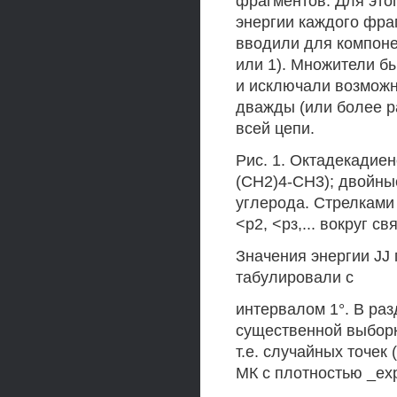
фрагментов. Для это
энергии каждого фраг
вводили для компоне
или 1). Множители 
и исключали возможно
дважды (или более р
всей цепи.
Рис. 1. Октадекадиен
(СН2)4-СН3); двойные
углерода. Стрелками
<р2, <рз,... вокруг св
Значения энергии JJ
табулировали с
интервалом 1°. В ра
существенной выбор
т.е. случайных точек
МК с плотностью _ехр[