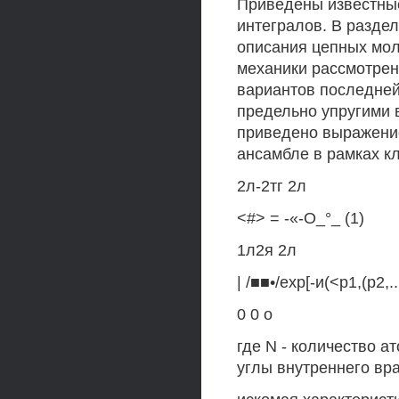
Приведены известны
интегралов. В разде
описания цепных моле
механики рассмотрены
вариантов последней
предельно упругими 
приведено выражени
ансамбле в рамках к
2л-2тг 2л
<#> = -«-О_°_ (1)
1л2я 2л
| /■■•/ехр[-и(<р1,(р2,
0 0 о
где N - количество ато
углы внутреннего вра