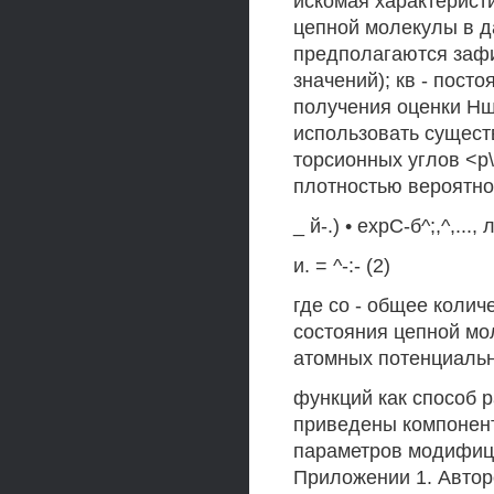
искомая характеристик
цепной молекулы в д
предполагаются заф
значений); кв - пост
получения оценки Нш
использовать сущест
торсионных углов <р\
плотностью вероятнос
_ й-.) • ехрС-б^;,^,..., л
и. = ^-:- (2)
где со - общее колич
состояния цепной мол
атомных потенциаль
функций как способ 
приведены компонент
параметров модифиц
Приложении 1. Авто