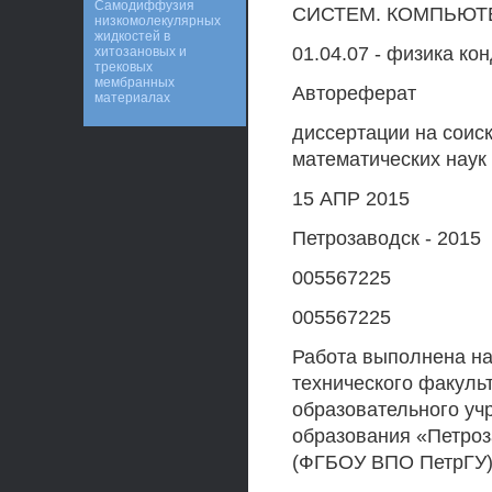
Самодиффузия
СИСТЕМ. КОМПЬЮТ
низкомолекулярных
жидкостей в
01.04.07 - физика ко
хитозановых и
трековых
мембранных
Автореферат
материалах
диссертации на соис
математических наук
15 АПР 2015
Петрозаводск - 2015
005567225
005567225
Работа выполнена на
технического факуль
образовательного у
образования «Петроз
(ФГБОУ ВПО ПетрГУ