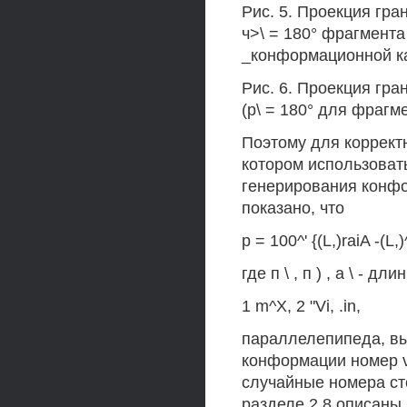
Рис. 5. Проекция гра
ч>\ = 180° фрагмента
_конформационной к
Рис. 6. Проекция гра
(р\ = 180° для фрагме
Поэтому для коррект
котором использоват
генерирования конфо
показано, что
р = 100^' {(L,)raiA -(L,
где п \ , п ) , а \ - 
1 m^X, 2 "Vi, .in,
параллелепипеда, вы
конформации номер v 
случайные номера сто
разделе 2.8 описаны