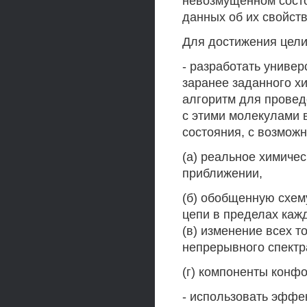
невозмущенном состо
данных об их свойств
Для достижения цели
- разработать униве
заранее заданного х
алгоритм для прове
с этими молекулами 
состояния, с возможн
(а) реальное химиче
приближении,
(б) обобщенную схем
цепи в пределах каж
(в) изменение всех т
непрерывного спектр
(г) компоненты конф
- использовать эффек