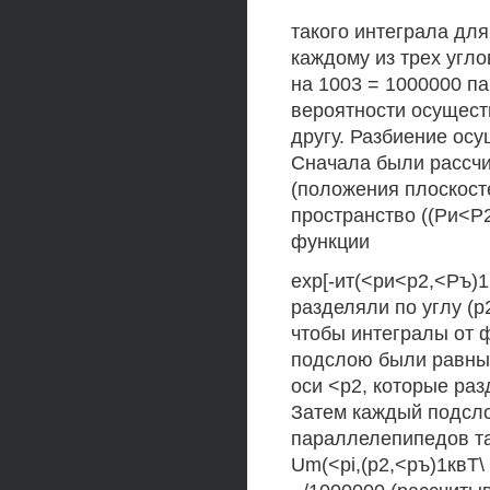
такого интеграла для 
каждому из трех углов 
на 1003 = 1000000 па
вероятности осущест
другу. Разбиение ос
Сначала были рассчит
(положения плоскост
пространство ((Ри<Р2
функции
ехр[-ит(<ри<р2,<Ръ)1
разделяли по углу (р
чтобы интегралы от ф
подслою были равны /
оси <р2, которые ра
Затем каждый подсло
параллелепипедов та
Um(<pi,(р2,<ръ)1квТ