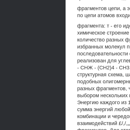
фрагментов цепи, а 
по цепи атомов входит 
фрагмента: т - его 
химическое строение фр
количество разных ф
избранных молекул по
последовательности 
реализован для угле
- СНЖ - (СН2)4 - СН3,
структурная схема, 
подобных олигомерны
разных фрагментов, 
выбором нескольких и
Энергию каждого из 
сумма энергий любой
комбинации и чередо
взаимодействий £/,/,„