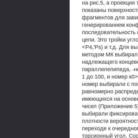
на рис.5, а проекция 
показаны поверхност
фрагментов для зави
генерированием конфо
последовательность 
цепи. Это тройки углов
<P4,'Ps) и т.д. Для 
методом МК выбирали
надлежащего концево
параллелепипеда, -но
1 до 100, и номер к0
номер выбирали с по
равномерно распредел
имеющихся на основ
чисел (Приложение 5
выбирали фиксирован
плотности вероятнос
переходе к очередно
торсионный угол. Со