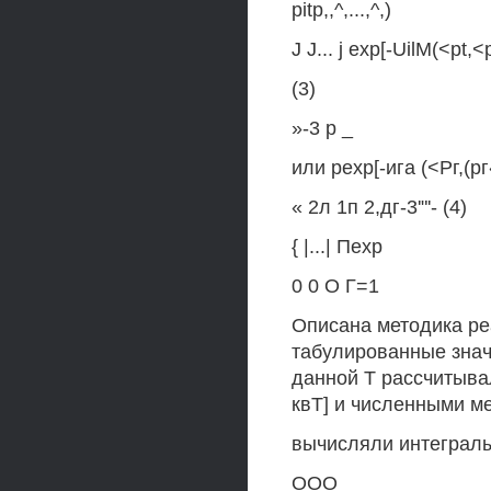
pitp,,^,...,^,)
J J... j exp[-UilM(<pt,<p
(3)
»-3 р _
или рехр[-ига (<Рг,(рг
« 2л 1п 2,дг-3'"'- (4)
{ |...| Пехр
0 0 О Г=1
Описана методика ре
табулированные значе
данной Т рассчитывали
квТ] и численными м
вычисляли интегралы 
ООО