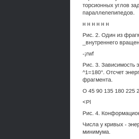
торсионных углов за
параллелепипедов.
н н н н н н
Рис. 2. Один из фра
_внутреннего вращен
-¡rwf
Рис. 3. Зависимость 
^1=180°. Отсчет энер
фрагмента.
О 45 90 135 180 225 
<Pl
Рис. 4. Конформацион
Числа у кривых - энер
минимума.