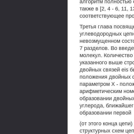
алгоритм полностью о
также в [2, 4 - 6, 11, 
соответствующее про
Третья глава посвящ
углеводородных цепн
невозмущенном состо
7 разделов. Во введе
молекул. Количество
указанного выше стро
двойных связей eis бы
положения двойных с
параметром X - поло
арифметическим номе
образовании двойных
углерода, ближайшег
образовании первой
(от этого конца цепи
структурных схем це