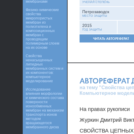
мембранами
УЧЕНАЯ СТЕПЕНЬ
Физико-химические
Петрозаводск
свойства
МЕСТО ЗАЩИТЫ
микропористых
мембран из
2015
полиэтилена и
ГОД ЗАЩИТЫ
композиционных
мембран с
ЧИТАТЬ АВТОРЕФЕРАТ
проводящим
полимерным слоем
на их основе
Свойства
ненасыщенных
липидных
мембранных систем и
их компонентов:
компьютерное
АВТОРЕФЕРАТ
моделирование
на тему "Свойства ц
Исследование
Компьютерное модел
влияния морфологии
и химического состава
поверхности
ионообменных
На правах рукописи
мембран на механизм
транспорта ионов
методом
Журкин Дмитрий Вик
вращающегося
мембранного диска
СВОЙСТВА ЦЕПНЫХ