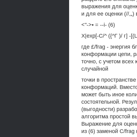
выражения для оценк
и для ее оценки (//,„
<"->• = --i- (6)
X|ехр[-С/^ ({^Г )/ г] -
где £/frag - энергия
конформации цепи, р
точно, с учетом всех
случайной
точки в пространстве
конформаций. Вместо
может быть иное коли
состоятельной. Резу
(выгодности) разраб
алгоритма простой в
Выражение для оценк
из (6) заменой C/fra