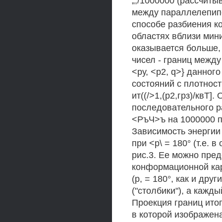
„,/1000000 (рассчит
между параллелепипе
способе разбиения к
областях вблизи мин
оказывается больше,
чисел - границ межд
<ру, <р2, q>} данно
состояний с плотнос
ит((/>1,(р2,грз)/квТ
последовательного р
<РъЧ>ъ на 1000000 
Зависимость энергии о
при <р\ = 180° (т.е. 
рис.3. Ее можно пред
конформационной кар
(р, = 180°, как и дру
("столбики"), а кажд
Проекция границ ито
в которой изображен