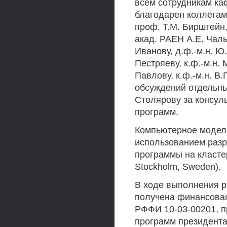
всем сотрудникам ка
благодарен коллегам 
проф. Т.М. Бирштейн, д
акад. РАЕН А.Е. Чалых
Иванову, д.ф.-м.н. Ю.
Пестряеву, к.ф.-м.н. М
Павлову, к.ф.-м.н. В
обсуждений отдельны
Столярову за консул
программ.
Компьютерное модел
использованием разр
программы на кластере
Stockholm, Sweden).
В ходе выполнения р
получена финансовая
РФФИ 10-03-00201, п
программ президент