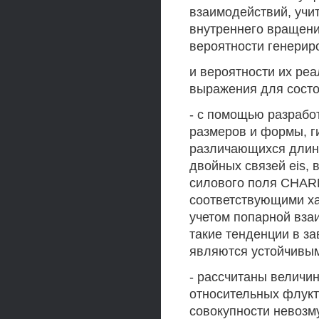
взаимодействий, учи
внутреннего вращени
вероятности генери
и вероятности их ре
выражения для состо
- с помощью разрабо
размеров и формы, г
различающихся длин
двойных связей eis,
силового поля CHAR
соответствующими ха
учетом попарной вза
такие тенденции в за
являются устойчивы
- рассчитаны величи
относительных флукт
совокупности невоз