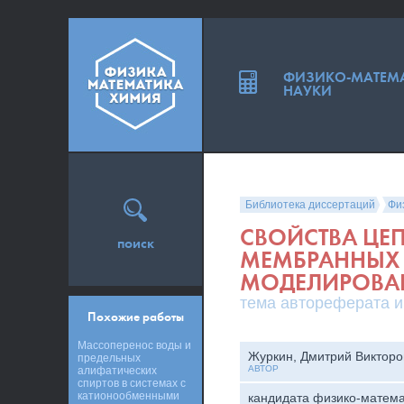
ФИЗИКО-МАТЕМ
НАУКИ
Библиотека диссертаций
Фи
СВОЙСТВА ЦЕ
поиск
МЕМБРАННЫХ 
МОДЕЛИРОВА
тема автореферата и
Похожие работы
Массоперенос воды и
Журкин, Дмитрий Викторо
предельных
АВТОР
алифатических
спиртов в системах с
катионообменными
кандидата физико-матема