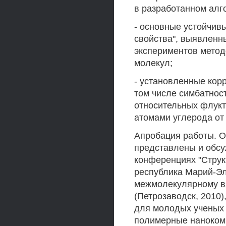
в разработанном алг
- основные устойчивы
свойства", выявленн
экспериментов метод
молекул;
- установленные корр
том числе симбатнос
относительных флукт
атомами углерода от
Апробация работы. О
представлены и обсу
конференциях "Струк
республика Марий-Эл
межмолекулярному в
(Петрозаводск, 2010)
для молодых ученых
полимерные нанокомпо