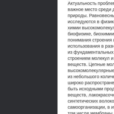
Актуальность пробле
важное место среди 
природы. Равновесны
исследуются в физик
химии высокомолеку
биофизике, биохимии
понимания строения 
использования в раз
из фундаментальных 
строением молекул 
веществ. Цепные мол
высокомолекулярные
из небольшого колич
широко распростране
быть исходными прод
веществ, лакокрасоч
синтетических волок
самоорганизации, в 
том числе мембраны