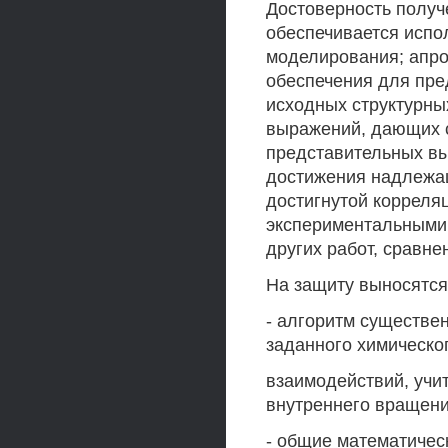
Достоверность получ
обеспечивается испо
моделирования; апро
обеспечения для пре
исходных структурны
выражений, дающих с
представительных в
достижения надлежащ
достигнутой корреляц
экспериментальными 
других работ, сравн
На защиту выносятся
- алгоритм существе
заданного химическо
взаимодействий, учи
внутреннего вращени
- общие математичес