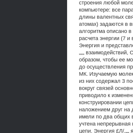
строения любой моле
компьютере: все пар
длины валентных свя
атомах) задаются в 
алгоритма описано в
расчета энергии (7 и 
Энергия и представле
„„„ взаимодействий, С
образом, чтобы ее м
до осуществления п
МК. Изучаемую молек
из них содержал 3 п
вокруг связей основно
приводило к изменен
конструировании цеп
наложением друг на 
имели по два общих 
учтена непрерывная 
цепи. Энергия £Л/,„„