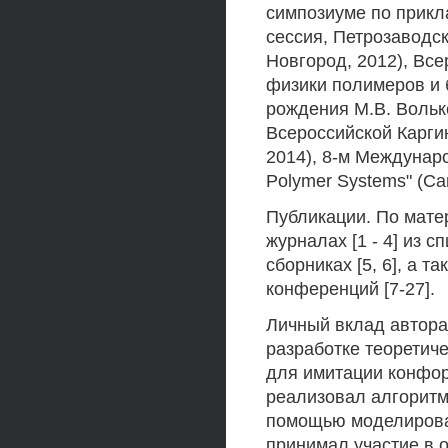
симпозиуме по прикл
сессия, Петрозаводск
Новгород, 2012), Вс
физики полимеров и 
рождения М.В. Вольке
Всероссийской Карги
2014), 8-м Междунаро
Polymer Systems" (Са
Публикации. По мате
журналах [1 - 4] из 
сборниках [5, 6], а 
конференций [7-27].
Личный вклад автора
разработке теоретич
для имитации конфо
реализовал алгоритм 
помощью моделирова
принимал участие в 