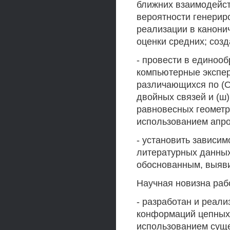
ближних взаимодейст
вероятности генерир
реализации в канони
оценки средних; соз
- провести в единоо
компьютерные экспер
различающихся по (О
двойных связей и (ш)
равновесных геометр
использованием апро
- установить зависимо
литературных данных
обоснованным, выяви
Научная новизна рабо
- разработан и реал
конформаций цепных 
использованием суще