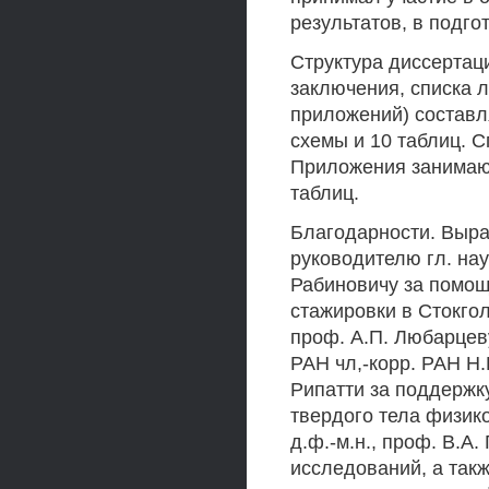
результатов, в подго
Структура диссертаци
заключения, списка 
приложений) составля
схемы и 10 таблиц. 
Приложения занимают 
таблиц.
Благодарности. Выра
руководителю гл. нау
Рабиновичу за помощ
стажировки в Стокгол
проф. А.П. Любарцеву
РАН чл,-корр. РАН H.H
Рипатти за поддержку
твердого тела физик
д.ф.-м.н., проф. В.А
исследований, а так