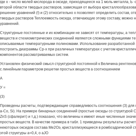
где х - число молей кислорода в оксиде, приходящееся на 1 моль металла, Ь 
второй области твердых растворов, зависящая от выбора кристаллообразов
решение уравнений (!) и (2) относительно х позволяет определить состав, о
твердых растворов Теплоемкость оксида, отвечающую этому составу, можно 
уравнений.
Структурные постоянные и их комбинации не зависят от температуры, а теп
веществ и стехиометрических соединений являются сложными функциями т
описываемые температурными полиномами. Использование разработанной 
построить диаграммы Ср-х при различных температурах с учетом кристалличе
компонентов рассматриваемых систем.
Установлен физический смысл структурной постоянной к Величина рентгенов
с линейным параметром решетки простых веществ а соотношением
А
У =
(3)
Проведены расчеты, подтверждающие справедливость соотношения (3) для пр
a-Co, Si). На примере бинарных соединений (простые оксиды со структурой Cs
ZnS (сфалерит) и т.д.) показано, что величины к имеют иные численные знач
простых веществ. В качестве примера в табл. 1 приведены результаты расче
некоторых оксидов состава Ме2Оэ, кристаллизующиеся в ромбоэдрической ст
этой структуры а=0,4, о aJO