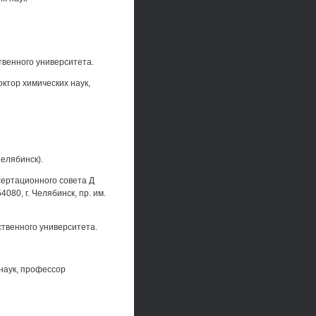
венного университета.
ктор химических наук,
елябинск).
ссертационного совета Д
80, г. Челябинск, пр. им.
твенного университета.
наук, профессор