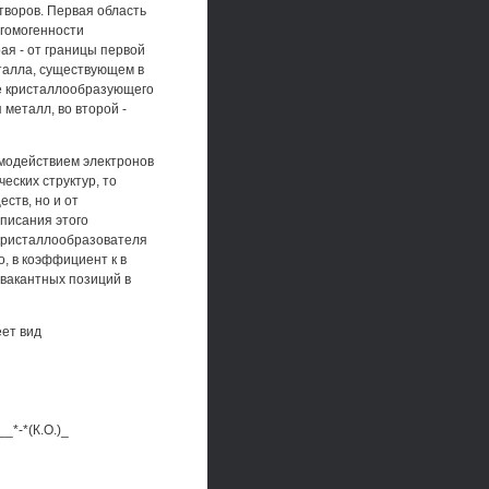
творов. Первая область
 гомогенности
ая - от границы первой
талла, существующем в
е кристаллообразующего
металл, во второй -
имодействием электронов
ских структур, то
ств, но и от
описания этого
 кристаллообразователя
о, в коэффициент к в
вакантных позиций в
ет вид
_*-*(К.О.)_