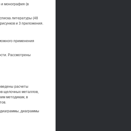
 и монография (в
 списка литературы (48
 рисунков и 3 приложения.
зможного применения
ости. Рассмотрены
роведены расчеты
ов щелочных металлов,
ким методикам, в
тов.
х-диаграммы, диаграммы