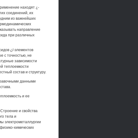
применение находят ¿-
тих соединений, их
 одним из важнейших
ермодинамических
дсказывать направление
ксида при различных
сидов ¿/-элементов
 с точностью, не
турные зависимости
ей теплоемкости
стный состав и структуру.
правочными данными
става.
еплоемкость и ее
Строение и свойства
го тела и
мы электрометаллургии
 физико-химических