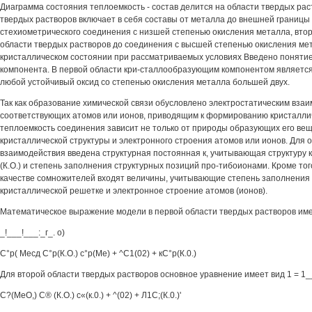
Диаграмма состояния теплоемкость - состав делится на области твердых рас
твердых растворов включает в себя составы от металла до внешней границы
стехиометрического соединения с низшей степенью окисления металла, втор
области твердых растворов до соединения с высшей степенью окисления ме
кристаллическом состоянии при рассматриваемых условиях Введено поняти
компонента. В первой области кри-сталлообразующим компонентом является 
любой устойчивый оксид со степенью окисления металла большей двух.
Так как образование химической связи обусловлено электростатическим вза
соответствующих атомов или ионов, приводящим к формированию кристалличе
теплоемкость соединения зависит не только от природы образующих его веще
кристаллической структуры и электронного строения атомов или ионов. Для 
взаимодействия введена структурная постоянная к, учитывающая структуру
(К.О.) и степень заполнения структурных позиций про-тибоионами. Кроме тог
качестве сомножителей входят величины, учитывающие степень заполнения 
кристаллической решетке и электронное строение атомов (ионов).
Математическое выражение модели в первой области твердых растворов име
_!___!___:_г_. о)
С°р( Месд С°р(К.О.) с°р(Ме) + ^С1(02) + кС°р(К.0.)
Для второй области твердых растворов основное уравнение имеет вид 1 = 1__
С?(МеО,) С® (К.О.) с«(к.0.) + ^(02) + Л1С;(К.0.)'