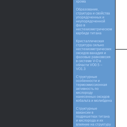
хрома
Образование,
структура и свойства
упорядоченных и
неупорядоченной
фаз в
нестехиометрическом
карбиде титана
Кристаллическая
структура сильно
нестехиометрических
оксидов ванадия и
фазовые равновесия
в системе V-O в
области VO0.5 –
VO1.3
Структурные
особенности и
термоэмиссионная
активность по
кислороду
нанесенных оксидов
кобальта и молибдена
Структурные
вакансии в
подрешетках титана
и кислорода и их
влияние на структуру