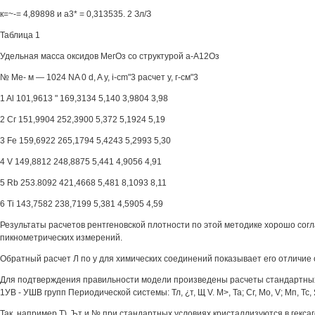
к=~-= 4,89898 и а3* = 0,313535. 2 Зл/З
Таблица 1
Удельная масса оксидов МегОз со структурой а-А12Оз
№ Ме- м — 1024 NA 0 d, A y, i-cm"3 расчет у, г-см"3
1 Al 101,9613 " 169,3134 5,140 3,9804 3,98
2 Сг 151,9904 252,3900 5,372 5,1924 5,19
3 Fe 159,6922 265,1794 5,4243 5,2993 5,30
4 V 149,8812 248,8875 5,441 4,9056 4,91
5 Rb 253.8092 421,4668 5,481 8,1093 8,11
6 Ti 143,7582 238,7199 5,381 4,5905 4,59
Результаты расчетов рентгеновской плотности по этой методике хорошо сог
пикнометрических измерений.
Обратный расчет Л по у для химических соединений показывает его отличие 
Для подтверждения правильности модели произведены расчеты стандартны
1УВ - УШВ групп Периодической системы: Тл, ¿т, Щ V. М>, Та; Сг, Мо, V; Мп, Тс, 
Так, например Т), Ът и № при стандартных условиях кристаллизуются в гексаг