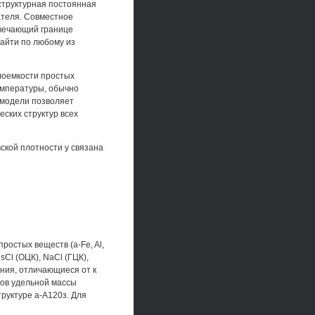
-структурная постоянная
ателя. Совместное
твечающий границе
найти по любому из
лоемкости простых
емпературы, обычно
модели позволяет
ских структур всех
ской плотности у связана
остых веществ (a-Fe, Al,
Cl (ОЦК), NaCl (ГЦК),
ения, отличающиеся от к
тов удельной массы
руктуре а-А120з. Для