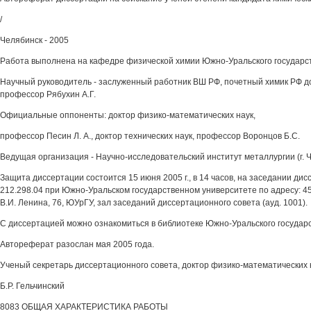
/
Челябинск - 2005
Работа выполнена на кафедре физической химии Южно-Уральского государст
Научный руководитель - заслуженный работник ВШ РФ, почетный химик РФ до
профессор Рябухин А.Г.
Официальные оппоненты: доктор физико-математических наук,
профессор Песин Л. А., доктор технических наук, профессор Воронцов Б.С.
Ведущая организация - Научно-исследовательский институт металлургии (г. Ч
Защита диссертации состоится 15 июня 2005 г., в 14 часов, на заседании ди
212.298.04 при Южно-Уральском государственном университете по адресу: 4540
В.И. Ленина, 76, ЮУрГУ, зал заседаний диссертационного совета (ауд. 1001).
С диссертацией можно ознакомиться в библиотеке Южно-Уральского государс
Автореферат разослан мая 2005 года.
Ученый секретарь диссертационного совета, доктор физико-математических 
Б.Р. Гельчинский
8083 ОБЩАЯ ХАРАКТЕРИСТИКА РАБОТЫ