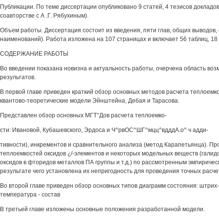
Публикации. По теме диссертации опубликовано 9 статей, 4 тезисов докладов
соавторстве с А .Г. Рябухиным).
Объем работы. Диссертация состоит из введения, пяти глав, общих выводов,
наименований). Работа изложена на 107 страницах и включает 56 таблиц, 18
СОДЕРЖАНИЕ РАБОТЫ
Во введении показана новизна и актуальность работы, очерчена область во
результатов.
В первой главе приведен краткий обзор основных методов расчета теплоемк
квантово-теоретические модели Эйнштейна, Дебая и Тарасова.
Представлен обзор основных МГТ°Дов расчета теплоемко-
сти: Ивановой, Кубашевского, Эрдоса и Ч^рвОС^ШГ^мцц^вдддА.о^ ч адди-
тивности), инкрементов и сравнительного анализа (метод Карапетьянца). П
теплоемкостей оксидов ¿/-элементов и некоторых модельных веществ (галид
оксидов в фторидов металлов ПА группы и т.д.) по рассмотренным эмпиричес
результате чего установлена их непригодность для проведения точных расче
Во второй главе приведен обзор основных типов диаграмм состояния: штри
температура - состав
В третьей главе изложены основные положения разработанной модели.