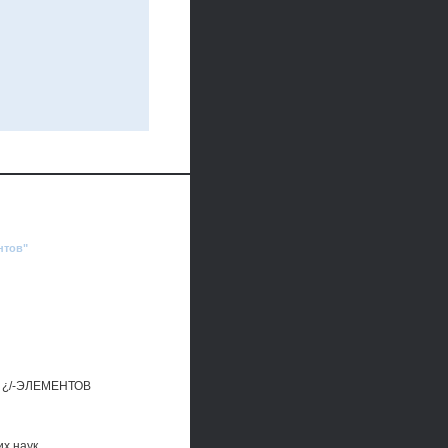
нтов"
¿/-ЭЛЕМЕНТОВ
их наук