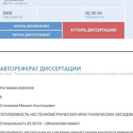
МЕСТО ЗАЩИТЫ
2005
02.00.04
ГОД ЗАЩИТЫ
КОД ВАК РФ
ЧИТАТЬ АВТОРЕФЕРАТ
КУПИТЬ ДИССЕРТАЦИЮ
ЧИТАТЬ ДИССЕРТАЦИЮ
АВТОРЕФЕРАТ ДИССЕРТАЦИИ
на тему "Теплоемкость нестехиометрических кристаллических оксидов d-элеме
На правах рукописи
Ь
Стенников Михаил Анатольевич
ТЕПЛОЕМКОСТЬ НЕСТЕХИОМЕТРИЧЕСКИХ КРИСТАЛЛИЧЕСКИХ ОКСИДОВ 
Специальность 02.00.04 - «Физическая химия»
Автореферат диссертации на соискание ученой степени кандидата химическ