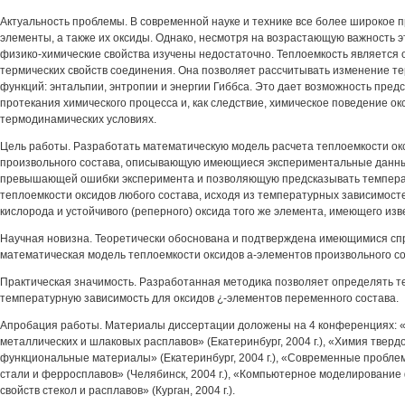
Актуальность проблемы. В современной науке и технике все более широкое 
элементы, а также их оксиды. Однако, несмотря на возрастающую важность э
физико-химические свойства изучены недостаточно. Теплоемкость является
термических свойств соединения. Она позволяет рассчитывать изменение т
функций: энтальпии, энтропии и энергии Гиббса. Это дает возможность пре
протекания химического процесса и, как следствие, химическое поведение о
термодинамических условиях.
Цель работы. Разработать математическую модель расчета теплоемкости ок
произвольного состава, описывающую имеющиеся экспериментальные данные
превышающей ошибки эксперимента и позволяющую предсказывать темпера
теплоемкости оксидов любого состава, исходя из температурных зависимост
кислорода и устойчивого (реперного) оксида того же элемента, имеющего изве
Научная новизна. Теоретически обоснована и подтверждена имеющимися с
математическая модель теплоемкости оксидов а-элементов произвольного со
Практическая значимость. Разработанная методика позволяет определять т
температурную зависимость для оксидов ¿-элементов переменного состава.
Апробация работы. Материалы диссертации доложены на 4 конференциях: «
металлических и шлаковых расплавов» (Екатеринбург, 2004 г.), «Химия твердо
функциональные материалы» (Екатеринбург, 2004 г.), «Современные пробле
стали и ферросплавов» (Челябинск, 2004 г.), «Компьютерное моделирование
свойств стекол и расплавов» (Курган, 2004 г.).