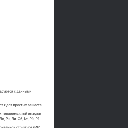
ласуются с данными
от к для простых веществ.
х теплоемкостей оксидов
Яе; Ре, Яи. Об; №, Рё, Р1.
ональной структуре (М§),