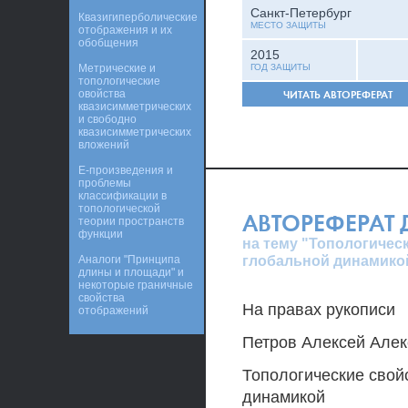
Санкт-Петербург
Квазигиперболические
МЕСТО ЗАЩИТЫ
отображения и их
обобщения
2015
Метрические и
ГОД ЗАЩИТЫ
топологические
овойства
ЧИТАТЬ АВТОРЕФЕРАТ
квазисимметрических
и свободно
квазисимметрических
вложений
Е-произведения и
проблемы
классификации в
топологической
АВТОРЕФЕРАТ
теории пространств
функции
на тему "Топологическ
глобальной динамико
Аналоги "Принципа
длины и площади" и
некоторые граничные
свойства
На правах рукописи
отображений
Петров Алексей Алек
Топологические свойс
динамикой