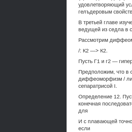
удовлетворяющий усл
гелъдеровым свойств
В третьей главе изуч
ведущей из седла в 
Рассмотрим диффеом
/: К2 —> К2.
Пусть Г1 и г2 — гип
Предположим, что в ок
диффеоморфизм / лине
сепаратрисой I.
Определение 12. Пусть
конечная последовате
для
И с плавающей точно
если