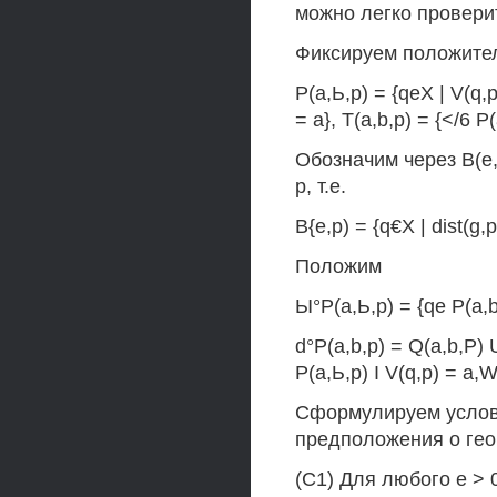
можно легко провери
Фиксируем положитель
Р(а,Ь,р) = {qeX | V(q,p
= a}, T(a,b,p) = {</6 P(
Обозначим через B(e,
р, т.е.
В{е,р) = {q€X | dist(g,p
Положим
Ы°Р(а,Ь,р) = {qe P(a,b,
d°P(a,b,p) = Q(a,b,P) U
Р(а,Ь,р) I V(q,p) = a,W
Сформулируем услови
предположения о гео
(С1) Для любого е > 0