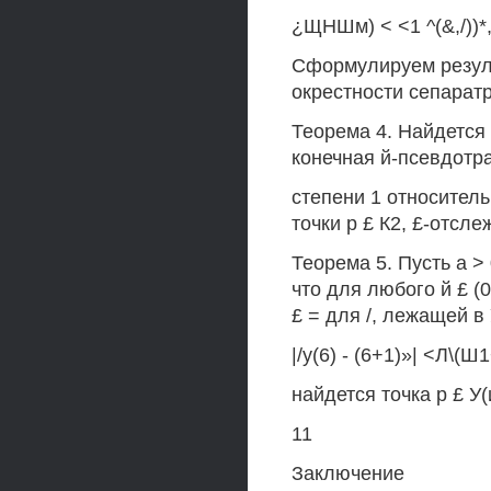
¿ЩНШм) < <1 ^(&,/))*, 
Сформулируем резуль
окрестности сепарат
Теорема 4. Найдется 
конечная й-псевдотр
степени 1 относитель
точки р £ К2, £-отс
Теорема 5. Пусть а >
что для любого й £ (
£ = для /, лежащей 
|/у(6) - (6+1)»| <Л\(Ш1+
найдется точка р £ У
11
Заключение