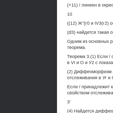
(<11) / линеен в окре
10
((12) Ж"(г0 и IV3(г2)
(dЗ) найдется такая ок
Одним из основных р
теорема.
Теорема 3.(1) Если 
в VI и О и У2 с показ
(2) Диффеоморфизм 
отслеживания в Уг и 
Если / принадлежит к
свойством отслеживан
3'
(4) Найдется диффео