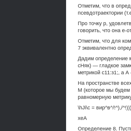
Отметим, что в опред
псевдотраектории (т.е
Про точку р, удовле
говорить, что она е
Отметим, что для ко
7 эквивалентно опре
Дадим определение м
сНяк) — гладкое зам
метрикой с11:з1;, а 
На пространстве все
М (которое мы будем 
равномерную метрику,
\hJi\c = вир^в^/!^),/^!)))
хеА
Определение 8. Пусть