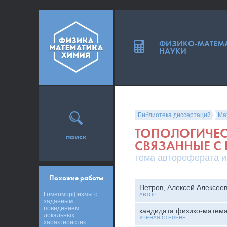
ФИЗИКО-МАТЕМ
НАУКИ
Библиотека диссертаций
Ма
ТОПОЛОГИЧЕС
поиск
СВЯЗАННЫЕ С
тема автореферата и
Похожие работы
Петров, Алексей Алексее
Гомеоморфизмы с
АВТОР
заданным
поведением
кандидата физико-матема
локальных
УЧЕНАЯ СТЕПЕНЬ
характеристик