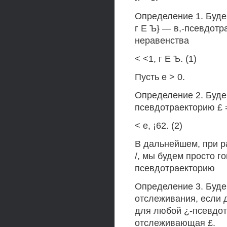
Определение 1. Будем
г Е Ъ} — в,-псевдот
неравенства
< <1, г Е Ъ. (1)
Пусть е > 0.
Определение 2. Будем 
псевдотраекторию £ 
< е, ¡62. (2)
В дальнейшем, при р
/, мы будем просто го
псевдотраекторию
Определение 3. Будем
отслеживания, если д
для любой ¿-псевдотр
отслеживающая £.