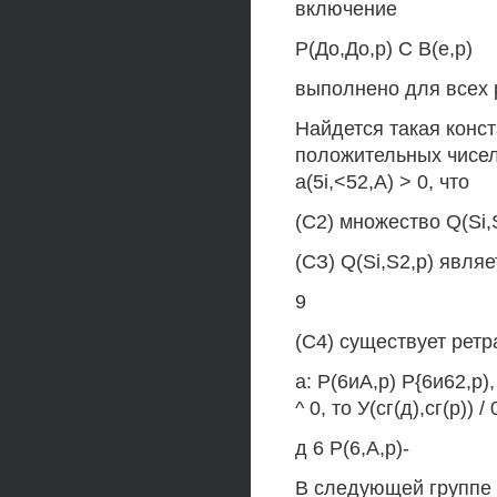
включение
Р(До,До,р) С В(е,р)
выполнено для всех р
Найдется такая конст
положительных чисел 
a(5i,<52,A) > 0, что
(С2) множество Q(Si,S
(СЗ) Q(Si,S2,p) являет
9
(С4) существует ретр
а: Р(6иА,р) Р{6и62,р
^ 0, то У(сг(д),сг(р)) /
д 6 Р(6,А,р)-
В следующей группе