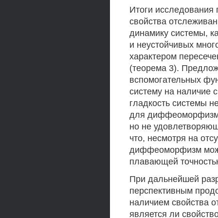
Итоги исследования 
свойства отслеживан
динамику системы, к
и неустойчивых много
характером пересече
(теорема 3). Предло
вспомогательных фу
систему на наличие 
гладкость системы не
для диффеоморфизмо
но не удовлетворяющ
что, несмотря на отс
диффеоморфизм може
плавающей точность
При дальнейшей разр
перспективным продо
наличием свойства о
является ли свойств