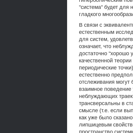
гиперболическим пове
"система" будет для
гладкого многообрази
В связи с эквивалент
естественным исслед
для систем, удовлет
означает, что неблу
достаточно "хорошо у
качественной теории 
периодические точки)
естественно предпол
отслеживания могут
взаимное поведение 
неблуждающих траект
трансверсальны в с
смысле (т.е. если вы
как уже было сказано
липшицевым свойство
пространство системы