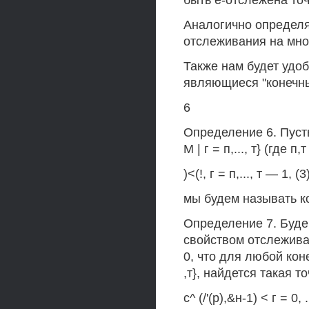
быть е-отслежена точ
Аналогично определя
отслеживания на мно
Также нам будет уд
являющиеся "конечны
6
Определение 6. Пусть
М | г = п,..., т} (где
)<(!, г = п,..., т — 1, (3
мы будем называть к
Определение 7. Будем
свойством отслеживан
0, что для любой коне
,т}, найдется такая 
с^ (/'(р),&н-1) < г = 0, .