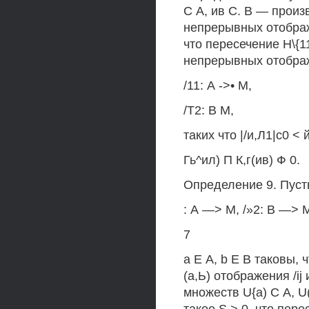
С А, ив С. В — прои
непрерывных отображе
что пересечение Н\{1
непрерывных отобра
/11: А ->• М,
/Т2: В М,
таких что |/и,Л1|с0 <
Гь^ил) П К,г(ив) Ф 0.
Определение 9. Пуст
: А —> М, /»2: В —>
7
а Е A, b Е В таковы, ч
(а,Ь) отображения /i
множеств U{a) С A, U(