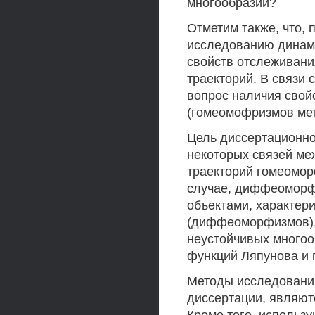
многообразий?
Отметим также, что, 
исследованию динами
свойств отслеживани
траекторий. В связи
вопрос наличия свой
(гомеомофризмов мет
Цель диссертационно
некоторых связей м
траекторий гомеомор
случае, диффеоморф
объектами, характе
(диффеоморфизмов), 
неустойчивых многоо
функций Ляпунова и 
Методы исследовани
диссертации, являю