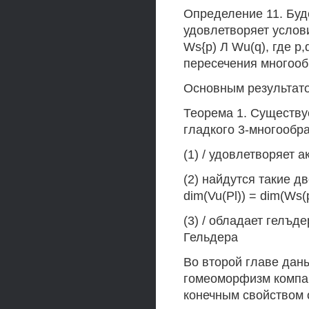
Определение 11. Буд
удовлетворяет услов
Ws{p) Л Wu(q), где p
пересечения многооб
Основным результато
Теорема 1. Существ
гладкого 3-многооб
(1) / удовлетворяет а
(2) найдутся такие д
dim(Vu(Pl)) = dim(Ws(
(3) / обладает гелъ
Гельдера
Во второй главе дан
гомеоморфизм компак
конечным свойством 