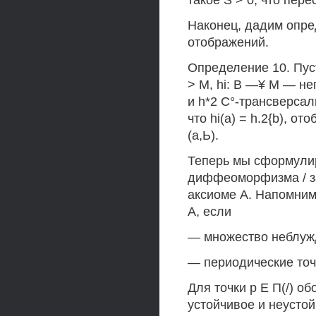
такое S > 0, что перес
Наконец, дадим опре
отображений.
Определение 10. Пуст
> М, hi: В —¥ М — не
и h*2 С°-трансверсал
что hi(a) = h.2{b), о
(а,Ь).
Теперь мы сформулир
диффеоморфизма / з
аксиоме А. Напомним
А, если
— множество неблужд
— периодические точк
Для точки р Е П(/) о
устойчивое и неустой