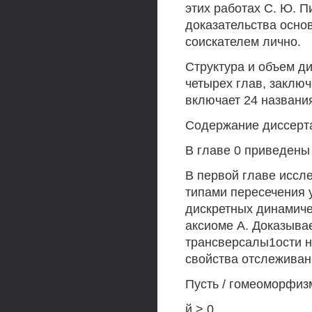
этих работах С. Ю. 
доказательства осно
соискателем лично.
Структура и объем ди
четырех глав, заклю
включает 24 названи
Содержание диссерт
В главе 0 приведены
В первой главе иссл
типами пересечения 
дискретных динамиче
аксиоме А. Доказывае
трансверсалы1ости н
свойства отслеживан
Пусть / гомеоморфизм
й > 0.