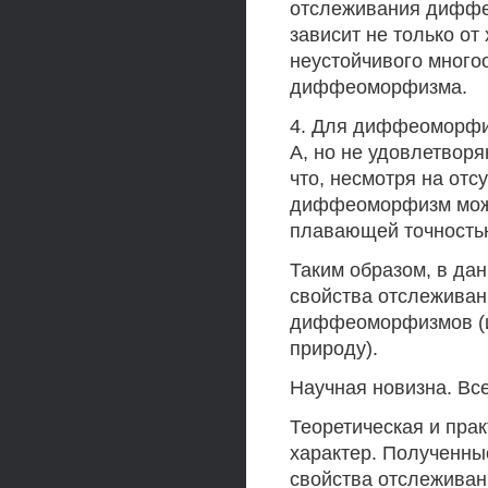
отслеживания диффе
зависит не только от
неустойчивого многоо
диффеоморфизма.
4. Для диффеоморфи
А, но не удовлетвор
что, несмотря на отс
диффеоморфизм може
плавающей точность
Таким образом, в да
свойства отслеживан
диффеоморфизмов (и
природу).
Научная новизна. Вс
Теоретическая и прак
характер. Полученны
свойства отслеживан