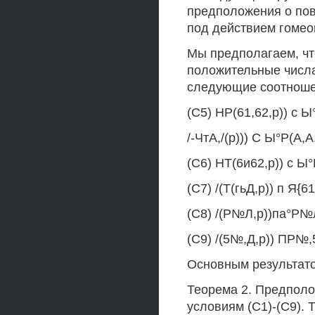
предположения о пов
под действием гомео
Мы предполагаем, чт
положительные числа 
следующие соотноше
(С5) НР(61,62,р)) с Ы°
/-ЧтА,/(р))) С Ы°Р(А,А
(С6) НТ(6и62,р)) с Ы°
(С7) /(Т(гьД,р)) п Я{61
(С8) /(Р№Л,р))па°Р№л,
(С9) /(5№,Д,р)) ПР№,52
Основным результато
Теорема 2. Предполо
условиям (С1)-(С9). 