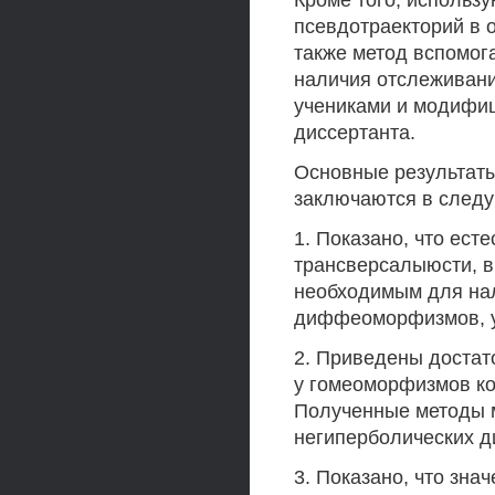
Кроме того, использ
псевдотраекторий в 
также метод вспомог
наличия отслеживани
учениками и модифиц
диссертанта.
Основные результаты
заключаются в след
1. Показано, что ес
трансверсалыюсти, в
необходимым для нал
диффеоморфизмов, у
2. Приведены достат
у гомеоморфизмов ко
Полученные методы м
негиперболических 
3. Показано, что зна