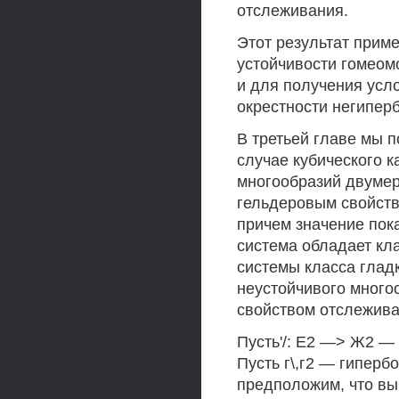
отслеживания.
Этот результат прим
устойчивости гомеом
и для получения усл
окрестности негипер
В третьей главе мы 
случае кубического к
многообразий двумер
гельдеровым свойств
причем значение пок
система обладает кл
системы класса гладк
неустойчивого много
свойством отслеживан
Пусть'/: Е2 —> Ж2 —
Пусть г\,г2 — гиперб
предположим, что в