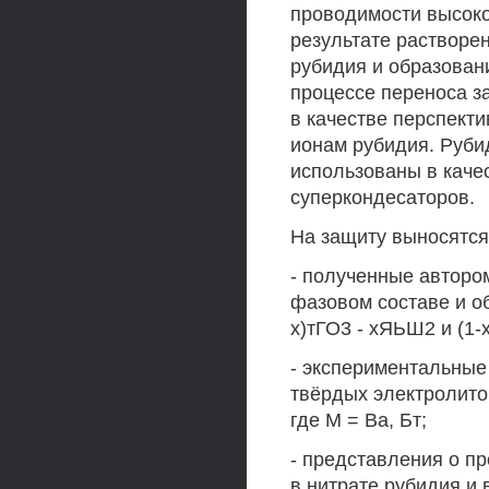
проводимости высок
результате растворен
рубидия и образован
процессе переноса з
в качестве перспект
ионам рубидия. Руби
использованы в каче
суперкондесаторов.
На защиту выносятся
- полученные автором
фазовом составе и о
х)тГО3 - хЯЬШ2 и (1-
- экспериментальные
твёрдых электролито
где М = Ва, Бт;
- представления о п
в нитрате рубидия и 