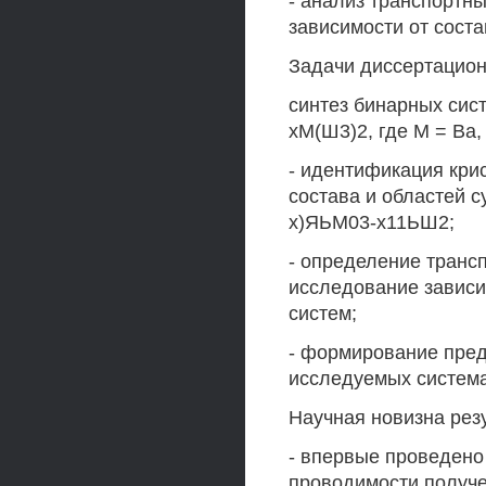
- анализ транспортн
зависимости от соста
Задачи диссертацион
синтез бинарных сист
хМ(Ш3)2, где М = Ва, 
- идентификация кри
состава и областей с
х)ЯЬМ03-х11ЬШ2;
- определение транс
исследование зависи
систем;
- формирование пред
исследуемых система
Научная новизна рез
- впервые проведено
проводимости получе