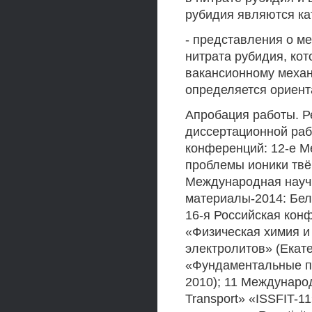
рубидия являются ка
- представления о м
нитрата рубидия, ко
вакансионному механ
определяется ориент
Апробация работы. Р
диссертационной раб
конференций: 12-е 
проблемы ионики твёр
Международная науч
материалы-2014: Бела
16-я Российская кон
«Физическая химия и
электролитов» (Екат
«Фундаментальные пр
2010); 11 Международ
Transport» «ISSFIT-1