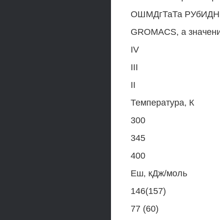
ОШМДгТаТа РУбИДНЯ П
GROMACS, а значения
IV
III
II
Температура, К
300
345
400
Еш, кДж/моль
146(157)
77 (60)