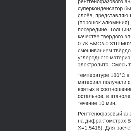
рентгенофазового ан
суперконденсатор бы
слоёв, представляющ
(порошок алюминия),
посередине. Толщина
качестве твёрдого э
0.7К.ЬМОз-0.31ШМ02
смешиванием твёрдо
углеродного материал
электролита. Смесь 
температуре 180°С в 
материал получали 
взятых в соотношении
остальное, в этанол
течение 10 мин.
Рентгенофазовый ан
на дифрактометрах B
Х=1.5418). Для расч