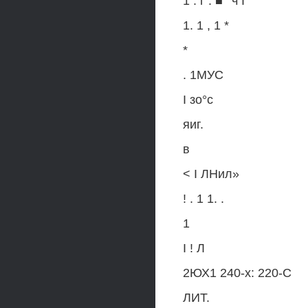
1 . г . ■ ' ч I
1. 1 , 1 *
*
. 1МУС
I зо°с
яиг.
в
< I ЛНил»
! . 1 1. .
1
I ! Л
2ЮХ1 240-х: 220-С
ЛИТ.