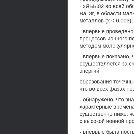
- хЯЬЫ02 во всей обл
Ва, 8г, в области м
металлов (х < 0.003);
- впервые проведено
процессов ионного п
методом молекулярн
- впервые показано,
осуществляется за с
энергий
образования точечны
что во всех фазах н
- обнаружено, что з
характерные времен
существенно ниже, че
с высокой ионной п
- впервые была пост