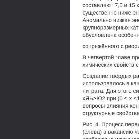
составляют 7,5 и 15 
существенно ниже эне
Аномально низкая эн
крупноразмерных кат
обусловлена особенн
сопряжённого с реор
В четвертой главе п
химических свойств 
Создание твёрдых ра
использовалось в ка
нитрата. Для этого 
хЯЬ>Ю2 при (0 < х <
вопросы влияния кон
структурные свойства
Рис. 4. Процесс пер
(слева) в вакансию 