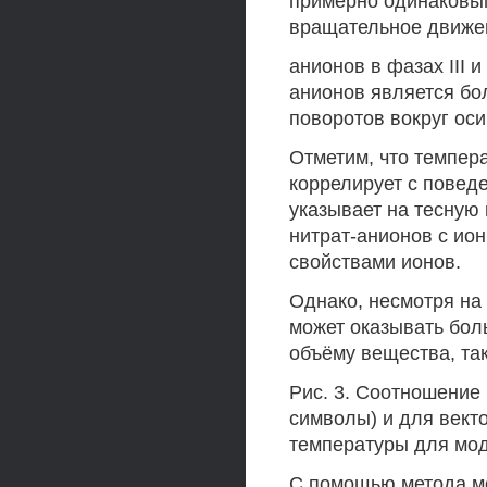
примерно одинаковым
вращательное движе
анионов в фазах III и
анионов является бо
поворотов вокруг ос
Отметим, что темпера
коррелирует с поведе
указывает на тесную
нитрат-анионов с ио
свойствами ионов.
Однако, несмотря на 
может оказывать бол
объёму вещества, та
Рис. 3. Соотношение 
символы) и для векто
температуры для мод
С помощью метода мо