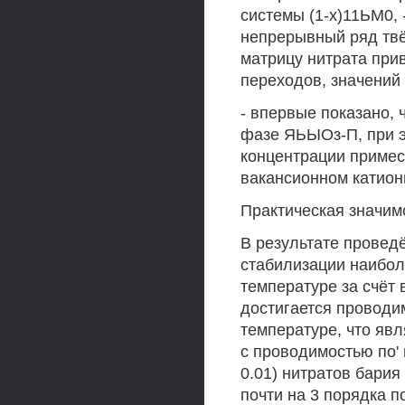
системы (1-х)11ЬМ0, 
непрерывный ряд твё
матрицу нитрата при
переходов, значений
- впервые показано, 
фазе ЯЬЫОз-П, при э
концентрации примес
вакансионном катион
Практическая значим
В результате провед
стабилизации наибо
температуре за счёт
достигается проводи
температуре, что яв
с проводимостью по'
0.01) нитратов бария
почти на 3 порядка 