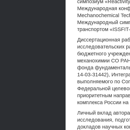
симпозиум «Reactivity
Международная конф
Mechanochemical Tech
Международный симп
транспортом «ISSFIT-
Диссертационная раб
исследовательских р
бюджетного учрежден
механохимии СО РАН
фонда фундаменталь
14-03-31442), Интег
выполняемого по Сог
Федеральной целево
приоритетным направ
комплекса России на
Личный вклад автора
исследования, подго
докладов научных ко