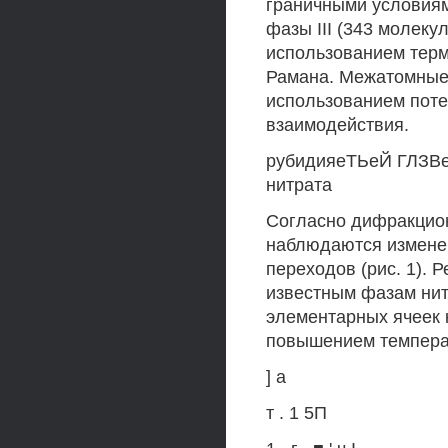
граничными условиям
фазы III (343 молеку
использованием терм
Рамана. Межатомные
использованием поте
взаимодействия.
рубидияеТЬеЙ ГЛЗВ
нитрата
Согласно дифракцио
наблюдаются изменен
переходов (рис. 1). 
известным фазам нит
элементарных ячеек 
повышением темпер
] а
т . 1 5П