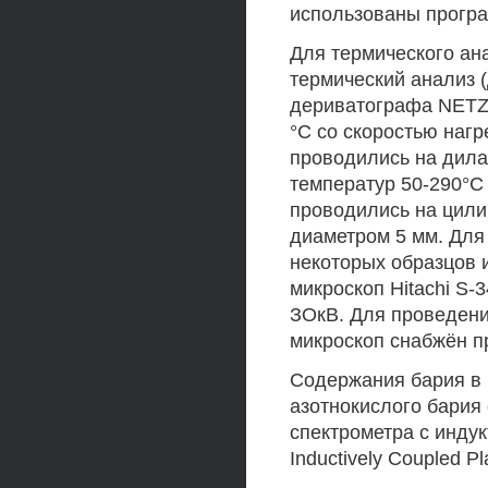
использованы програм
Для термического а
термический анализ 
дериватографа NETZ
°С со скоростью наг
проводились на дила
температур 50-290°С
проводились на цили
диаметром 5 мм. Для
некоторых образцов
микроскоп Hitachi S
ЗОкВ. Для проведени
микроскоп снабжён пр
Содержания бария в 
азотнокислого бария
спектрометра с индук
Inductively Coupled P