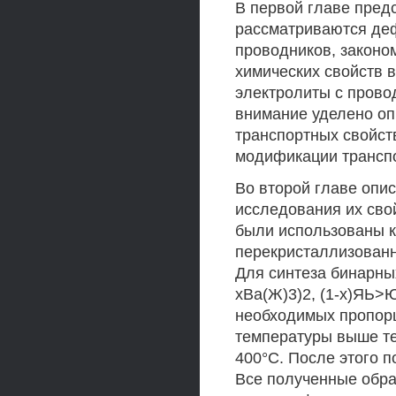
В первой главе пред
рассматриваются деф
проводников, законо
химических свойств 
электролиты с прово
внимание уделено оп
транспортных свойст
модификации транспо
Во второй главе опи
исследования их сво
были использованы к
перекристаллизованн
Для синтеза бинарных
хВа(Ж)3)2, (1-х)ЯЬ>
необходимых пропорц
температуры выше те
400°С. После этого 
Все полученные обр