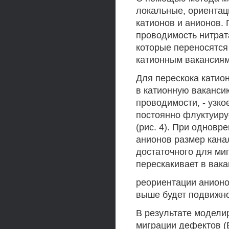
локальные, ориента
катионов и анионов. 
проводимость нитрат
которые переносятся
катионным вакансиям
Для перескока катио
в катионную ваканси
проводимости, - узк
постоянно флуктуиру
(рис. 4). При однов
анионов размер кана
достаточного для миг
перескакивает в вак
реориентации анионо
выше будет подвижно
В результате модели
миграции дефектов (Ем