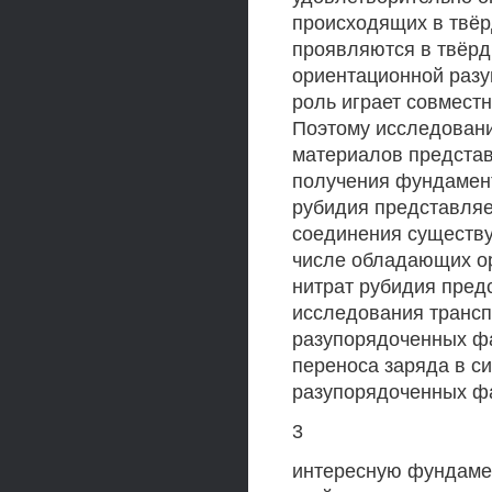
происходящих в твёр
проявляются в твёрд
ориентационной разу
роль играет совмест
Поэтому исследовани
материалов представ
получения фундамент
рубидия представляет
соединения существу
числе обладающих о
нитрат рубидия пред
исследования трансп
разупорядоченных фа
переноса заряда в с
разупорядоченных фа
3
интересную фундамен