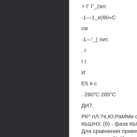
> Г Г_2кп:
-1—1_и)90«С
ли
-1—'_( лит.
. г
I I
И
Е5 я с
. 290"С 285"С
ДИ7.
РК^ пЛ:7е,Ю;РаММи ф
КЬШНУ, (б) - фаза К
Для сравнения приве