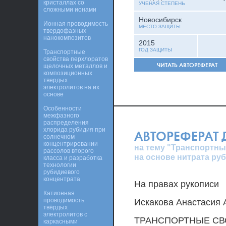
кристаллах со
УЧЕНАЯ СТЕПЕНЬ
сложными ионами
Новосибирск
Ионная проводимость
МЕСТО ЗАЩИТЫ
твердофазных
нанокомпозитов
2015
ГОД ЗАЩИТЫ
Транспортные
свойства перхлоратов
ЧИТАТЬ АВТОРЕФЕРАТ
щелочных металлов и
композиционных
твердых
электролитов на их
основе
Особенности
межфазного
распределения
хлорида рубидия при
АВТОРЕФЕРАТ
солнечном
концентрировании
на тему "Транспортн
рассолов второго
на основе нитрата ру
класса и разработка
технологии
рубидиевого
концентрата
На правах рукописи
Катионная
проводимость
Искакова Анастасия 
твёрдых
электролитов с
ТРАНСПОРТНЫЕ СВ
каркасными