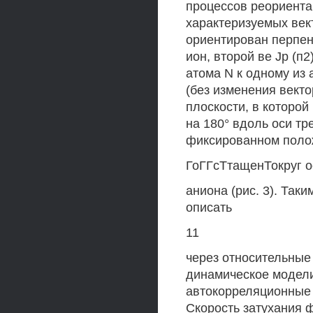
процессов реориента
характеризуемых вект
ориентирован перпен
ион, второй ве Jp (п
атома N к одному из
(без изменения вект
плоскости, в которой
на 180° вдоль оси тр
фиксированном полож
ГоГГсТтащенТокруг о
аниона (рис. 3). Та
описать
11
через относительные
динамическое модели
автокорреляционные ф
Скорость затухания ф