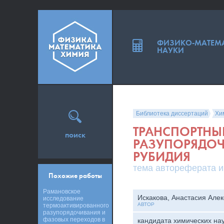
ФИЗИКО-МАТЕМ
НАУКИ
Библиотека диссертаций
Хи
ТРАНСПОРТНЫ
поиск
РАЗУПОРЯДОЧ
РУБИДИЯ
тема автореферата и
Похожие работы
Рамановское
Искакова, Анастасия Але
исследование
АВТОР
термоактивированного
разупорядочивания и
фазовых переходов в
кандидата химических на