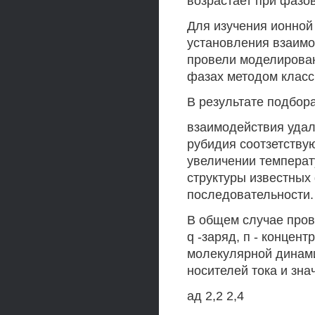
возрастает при фазов
Для изучения ионной
установления взаим
провели моделирован
фазах методом класс
В результате подбор
взаимодействия удал
рубидия соотзетству
увеличении температ
структуры известных
последовательности.
В общем случае пров
q -заряд, п - концен
молекулярной динами
носителей тока и зн
ад 2,2 2,4