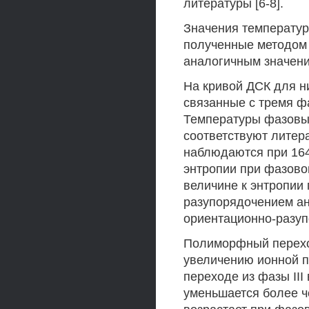
литературы [6-8].
Значения температур,
полученные методом 
аналогичным значени
На кривой ДСК для н
связанные с тремя ф
Температуры фазовы
соответствуют литер
наблюдаются при 164
энтропии при фазово
величине к энтропии
разупорядочением а
ориентационно-разу
Полиморфный перехо
увеличению ионной п
переходе из фазы III
уменьшается более ч