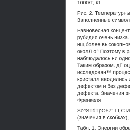
1000/Т, к1
Рис. 2. Температурн
Заполненные символы
Равновесная концент
рубидия очень низка
нш,более высокопРо
околЛ о^ Поэтому в 
наблюдалось ни одно
Таким образом, дГ о
исследован™ процес
кристалл вводились 
дефектом и без дефе
дефекта. Значения э
Френкеля
So^STdTpO57" Щ С 
(значения в скобках)
Табл. 1. Энергии обра