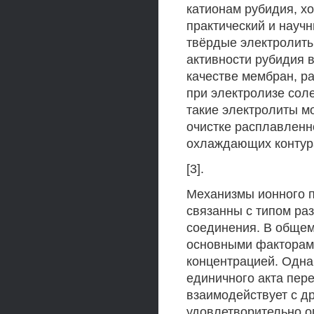
катионам рубидия, х
практический и научн
твёрдые электролиты
активности рубидия 
качестве мембран, р
при электролизе сол
такие электролиты м
очистке расплавленн
охлаждающих контур
[3].
Механизмы ионного п
связанны с типом ра
соединения. В общем
основными факторами
концентрацией. Одна
единичного акта пере
взаимодействует с д
удовлетворительно о