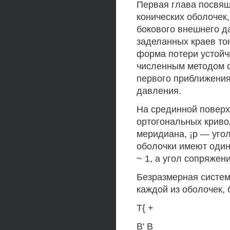
Первая глава посвящ
конических оболочек
бокового внешнего да
заделанных краев то
форма потери устойч
численным методом о
первого приближения
давления.
На срединной поверх
ортогональных криво
меридиана, ¡р — угол
оболочки имеют один
~ 1, а угол сопряжен
Безразмерная систем
каждой из оболочек, 
Т{ +
В' В