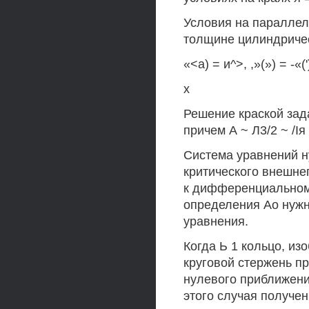
Условия на параллели
толщине цилиндричес
«<а) = и^>, ,»(») = -«(
х
Решение краской зада
причем А ~ Л3/2 ~ /Iя ~
Система уравнений 
критического внешне
к дифференциальному
определения Ао нужн
уравнения.
Когда Ь 1 кольцо, из
круговой стержень п
нулевого приближения
этого случая получе