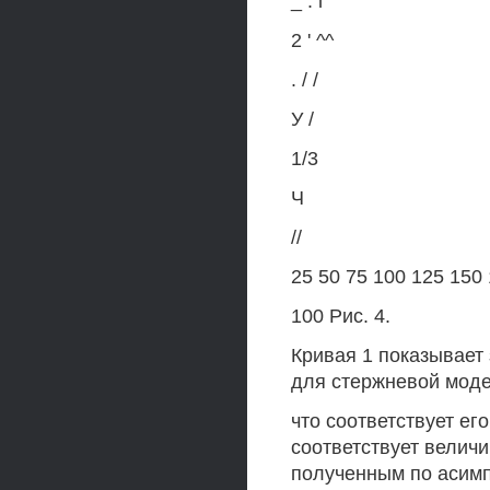
_ . г
2 ' ^^
. / /
У /
1/3
Ч
//
25 50 75 100 125 150
100 Рис. 4.
Кривая 1 показывает 
для стержневой модел
что соответствует е
соответствует велич
полученным по асим