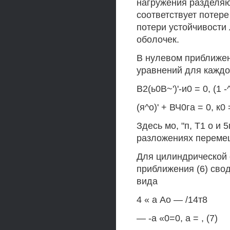
нагружения разделяю
соответствует потере
потери устойчивости
оболочек.
В нулевом приближе
уравнений для каждо
В2(ь0В~')'-и0 = 0, (1 -
(я^о)' + ВЧ0га = 0, к0 =
Здесь мо, "п, Т1 о и
разложениях переме
Для цилиндрической 
приближения (6) св
вида
4 « а Ао — /14т8
— -а «0=0, а = , (7)