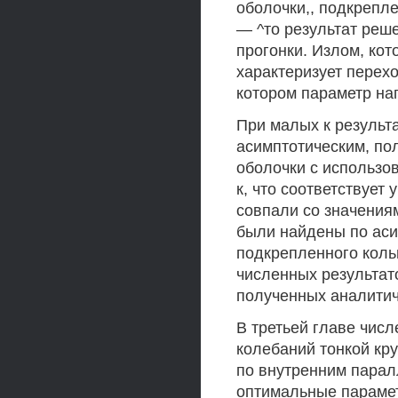
оболочки,, подкрепле
— ^то результат реш
прогонки. Излом, кото
характеризует перехо
котором параметр на
При малых к результа
асимптотическим, по
оболочки с использо
к, что соответствует
совпали со значения
были найдены по ас
подкрепленного коль
численных результат
полученных аналити
В третьей главе чис
колебаний тонкой кр
по внутренним пара
оптимальные параме