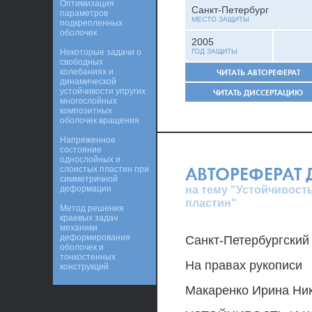
Оптимизация
Санкт-Петербург
параметров
МЕСТО ЗАЩИТЫ
подкрепленных
оболочек
2005
Некоторые задачи о
ГОД ЗАЩИТЫ
свободных
колебаниях и
ЧИТАТЬ АВТОРЕФЕРАТ
динамической
устойчивости упругих
ЧИТАТЬ ДИССЕРТАЦИЮ
многослойных
композитных
оболочек вращения
Напряженное
состояние
однослойных и
АВТОРЕФЕРАТ
слоистых пластин при
симметричной
на тему "Устойчивост
деформации
пластин"
Метод решения
краевых задач
механики
деформирования
Санкт-Петербургский
оболочек и
тонкостенных
На правах рукописи
конструкций
Макаренко Ирина Ни