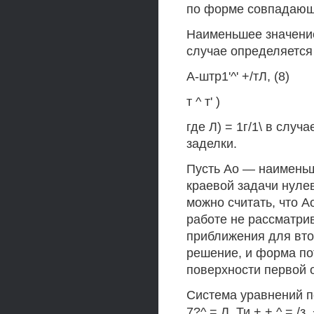
по форме совпадающ
Наименьшее значение
случае определяется
А-штр1'^' +/тЛ, (8)
т ^ т' )
где Л) = 1г/1\ в случ
заделки.
Пусть Ао — наименьш
краевой задачи нуле
можно считать, что А
работе не рассматрив
приближения для вто
решение, и форма по
поверхности первой 
Система уравнений пе
7?^ = Л. Ти + + ^ = /з, 