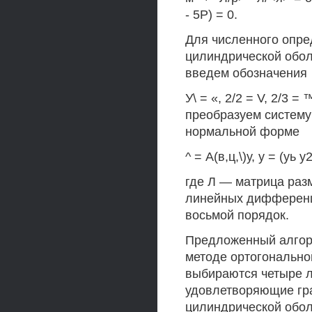
- 5Р) = 0.
Для численного опре
цилиндрической обол
введем обозначения
У\ = «, 2/2 = V, 2/3 =
преобразуем систему 
нормальной форме
^ = А(в,ц,\)у, у = (уь у2
где Л — матрица разм
линейных дифференц
восьмой порядок.
Предложенный алгори
методе ортогональной
выбираются четыре ли
удовлетворяющие гр
цилиндрической оболоч