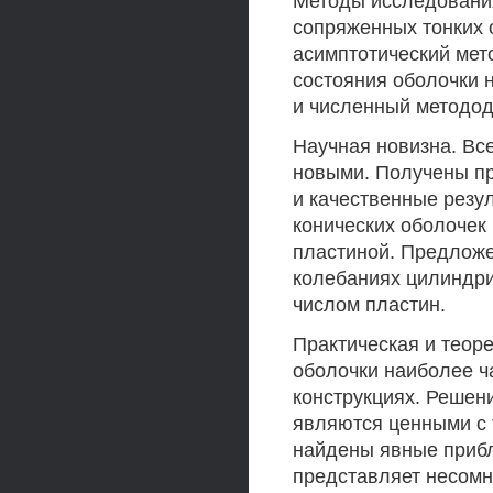
Методы исследования
сопряженных тонких 
асимптотический ме
состояния оболочки 
и численный методод 
Научная новизна. Вс
новыми. Получены п
и качественные резу
конических оболочек
пластиной. Предложе
колебаниях цилиндри
числом пластин.
Практическая и теор
оболочки наиболее ч
конструкциях. Решен
являются ценными с 
найдены явные приб
представляет несомн