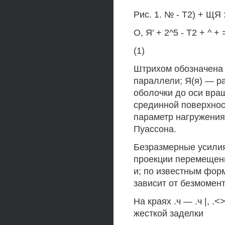
Рис. 1. № - Т2) + ЩЯ :
О, Я' + 2^5 - Т2 + ^ + 
(1)
Штрихом обозначена 
параллели; Я(я) — р
оболочки до оси вра
срединной поверхност
параметр нагружени
Пуассона.
Безразмерные усилия 
проекции перемещени
и; по известным форм
зависит от безмомен
На краях .ч — .ч |, .
жесткой заделки