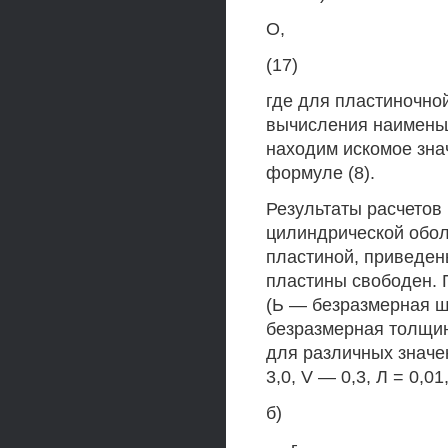
О,
(17)
где для пластиночной
вычисления наименьш
находим искомое зна
формуле (8).
Результаты расчетов
цилиндрической обол
пластиной, приведены
пластины свободен. 
(Ь — безразмерная ш
безразмерная толщин
для различных значе
3,0, V — 0,3, Л = 0,01,
б)