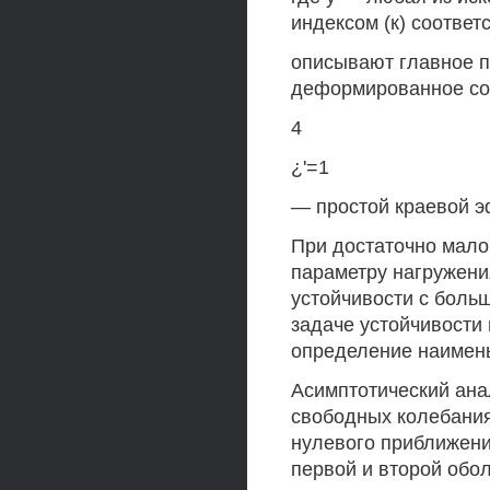
индексом (к) соответ
описывают главное 
деформированное сос
4
¿'=1
— простой краевой эф
При достаточно мало
параметру нагружения
устойчивости с больш
задаче устойчивости 
определение наимень
Асимптотический анал
свободных колебания
нулевого приближени
первой и второй обол