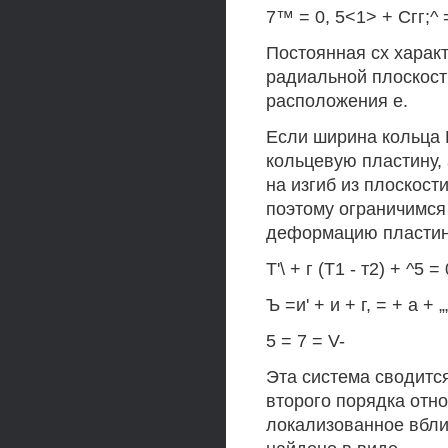
7™ = 0, 5<1> + Сгг;^ =
Постоянная сх характ
радиальной плоскости
расположения е.
Если ширина кольца Ь
кольцевую пластину, 
на изгиб из плоскост
поэтому ограничимс
деформацию пластины
Т'\ + г (Т1 - т2) + ^5 =
Ъ =и' + и + г, = + а + „„
5 = 7 = V-
Эта система сводитс
второго порядка отно
локализованное вблиз