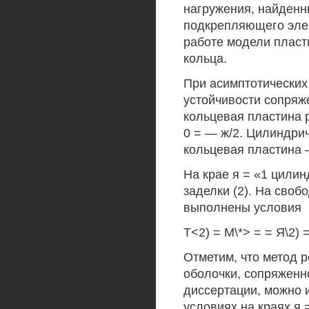
нагружения, найденн
подкрепляющего эле
работе модели пласт
кольца.
При асимптотических
устойчивости сопряже
кольцевая пластина р
0 = — ж/2. Цилиндри
кольцевая пластина 
На крае я = «1 цили
заделки (2). На своб
выполнены условия
Т<2) = М\*> = = Я\2) =
Отметим, что метод 
оболочки, сопряженн
диссертации, можно 
условиях на краях я = 