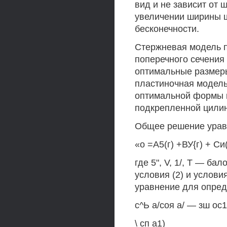
вид и не зависит от
увеличении ширины ш
бесконечности.
Стержневая модель 
поперечного сечения
оптимальные размеры
пластиночная модель
оптимальной формы п
подкрепленной цилин
Общее решение уравн
«о =А5(г) +ВУ{г) + Си(г
где 5", V, 1/, Т — б
условия (2) и услови
уравнение для опред
с^Ь а/соя а/ — зш ос1
\ сп а1)