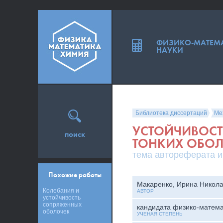
ФИЗИКО-МАТЕМ
НАУКИ
Библиотека диссертаций
Ме
УСТОЙЧИВОСТ
поиск
ТОНКИХ ОБОЛ
тема автореферата и
Похожие работы
Макаренко, Ирина Никол
Колебания и
АВТОР
устойчивость
сопряженных
кандидата физико-матема
оболочек
УЧЕНАЯ СТЕПЕНЬ