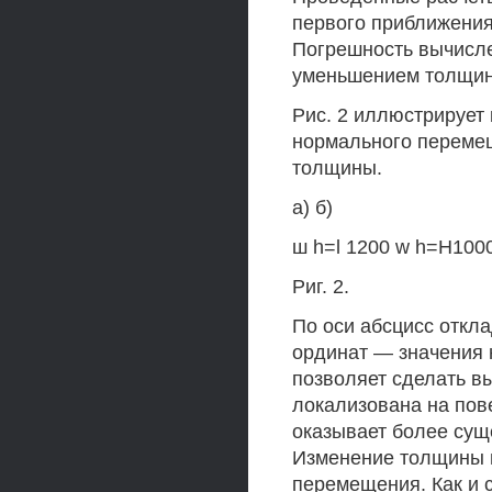
первого приближения
Погрешность вычисле
уменьшением толщин
Рис. 2 иллюстрирует
нормального перемещ
толщины.
а) б)
ш h=l 1200 w h=H100
Риг. 2.
По оси абсцисс откла
ординат — значения
позволяет сделать вы
локализована на пов
оказывает более сущ
Изменение толщины н
перемещения. Как и 