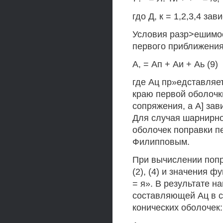
гдо Д, к = 1,2,3,4 за
Условия разр>ешимос
первого приближения
А, = Ап + Аи + Аь (9)
где Ац пр»едставляе
краю первой оболочки
сопряжения, а А] зав
Для случая шарнирно
оболочек поправки п
Филипповым.
При вычислении попр
(2), (4) и значения ф
= я». В результате 
составляющей Ац в с
конических оболочек: