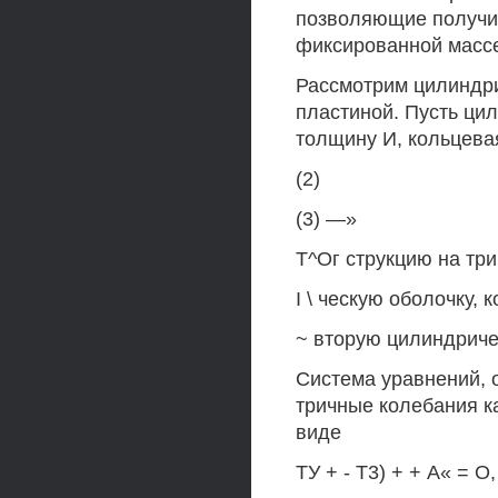
позволяющие получит
фиксированной массе
Рассмотрим цилиндри
пластиной. Пусть ци
толщину И, кольцева
(2)
(3) —»
Т^Ог струкцию на три
I \ ческую оболочку,
~ вторую цилиндричес
Система уравнений,
тричные колебания к
виде
ТУ + - Т3) + + А« = О, 