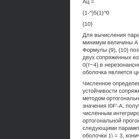
Ац =
(1-^)5(1)^0
(10)
Для вычисления пара
минимум величины А я
Формулы (9), (10) п
двух сопряженных ко
0(т~4) в нерезонансн
оболочка является ц
Численное определен
устойчивости сопряж
методом ортогональн
значения I0F'-A, пол
численным интегриро
ортогональной прого
следующими парамет
оболочки 1\ = 3, кони