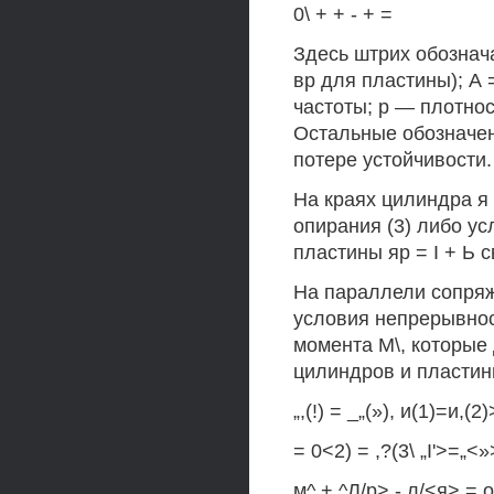
0\ + + - + =
Здесь штрих обознач
вр для пластины); А 
частоты; р — плотно
Остальные обозначен
потере устойчивости.
На краях цилиндра я
опирания (3) либо ус
пластины яр = I + Ь с
На параллели сопряж
условия непрерывнос
момента М\, которые
цилиндров и пласти
„,(!) = _„(»), и(1)=и,(2
= 0<2) = ,?(3\ „I'>=„<»>
м^ + ^Л/р> - л/<я> = о,