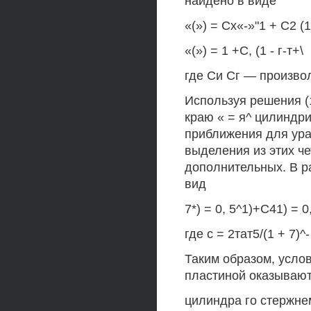
найдено в виде
«(») = Сх«-»"1 + С2 (1
«(») = 1 +С, (1 - г-т+\
где Си Сг — произво
Используя решения (
краю « = я^ цилиндр
приближения для урав
выделения из этих ч
дополнительных. В р
вид
7*) = 0, 5^1)+С41) = 0,
где с = 2тат5/(1 + 7)^-
Таким образом, усло
пластиной оказываютс
цилиндра го стержнем