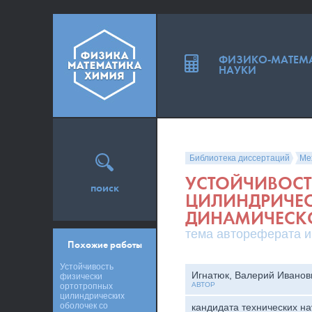
ФИЗИКО-МАТЕМ
НАУКИ
Библиотека диссертаций
Ме
УСТОЙЧИВОСТ
поиск
ЦИЛИНДРИЧЕС
ДИНАМИЧЕСК
тема автореферата и
Похожие работы
Устойчивость
Игнатюк, Валерий Иванов
физически
АВТОР
ортотропных
цилиндрических
оболочек со
кандидата технических на