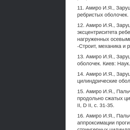
11. Амиро И.Я., Зару
ребристых оболочек. П
12. Амиро И.Я., Зару
эксцентриситета ребе
нагруженных осевым
-Строит, механика и р
13. Амиро И.Я., Зару
оболочек. Киев: Наук.
14. Амиро И.Я., Зару
цилиндрические оболоч
15. Амиро И.Я., Пал
продольно сжатых ци
II, D II, с. 31-35.
16. Амиро И.Я., Пал
аппроксимации проги
стрингерных цилиндр