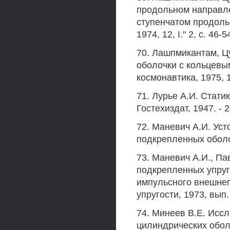
продольном направл
ступенчатом продольн
1974, 12, I." 2, с. 46-5
70. Лашпмикантам, Ц
оболочки с кольцевым
космонавтика, 1975, 13,
71. Лурье А.И. Стати
Гостехиздат, 1947. - 2
72. Маневич А.И. Ус
подкрепленных оболоч
73. Маневич А.И., Па
подкрепленных упруг
импульсного внешнег
упругости, 1973, вып. 1
74. Минеев В.Е. Исс
цилиндрических обол