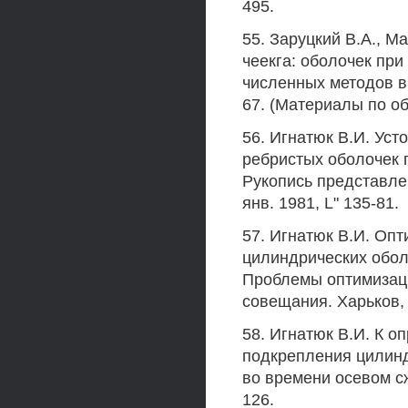
495.
55. Заруцкий В.А., М
чеекга: оболочек при
численных методов в 
67. (Материалы по об
56. Игнатюк В.И. Ус
ребристых оболочек п
Рукопись представлен
янв. 1981, L" 135-81.
57. Игнатюк В.И. Оп
цилиндрических обол
Проблемы оптимизаци
совещания. Харьков, 19
58. Игнатюк В.И. К 
подкрепления цилин
во времени осевом сж
126.