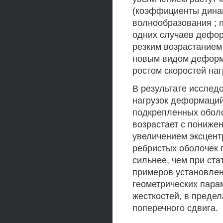
(коэффициенты динам
волнообразования ; 
одних случаев дефор
резким возрастанием
новым видом деформ
ростом скоростей на
В результате исслед
нагрузок деформаций
подкрепленных оболо
возрастает с пониже
увеличением эксцентр
ребристых оболочек 
сильнее, чем при ст
примеров установле
геометрических пара
жесткостей, в преде
поперечного сдвига.