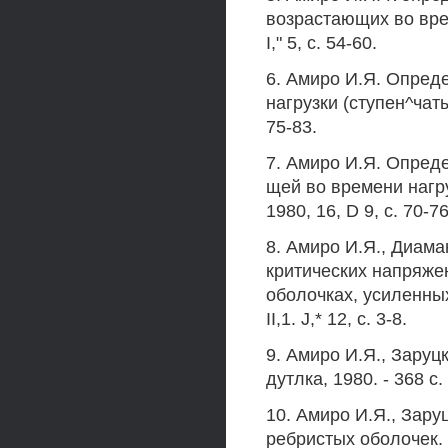
возрастающих во вре
I," 5, с. 54-60.
6. Амиро И.Я. Опред
нагрузки (ступен^чаты
75-83.
7. Амиро И.Я. Опред
щей во времени нагр
1980, 16, D 9, с. 70-76
8. Амиро И.Я., Диама
критических напряже
оболочках, усиленны
II,1. J,* 12, с. 3-8.
9. Амиро И.Я., Заруц
дутлка, 1980. - 368 с.
10. Амиро И.Я., Зару
ребристых оболочек. П