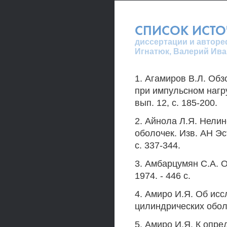
СПИСОК ИСТ
диссертации и автореф
Игнатюк, Валерий Ива
1. Агамиров В.Л. Обз
при импульсном нагру
вып. 12, с. 185-200.
2. Айнола Л.Я. Нели
оболочек. Изв. АН ЭстС
с. 337-344.
3. Амбарцумян С.А. 
1974. - 446 с.
4. Амиро И.Я. Об ис
цилиндрических оболоч
5. Амиро И.Я. К опре