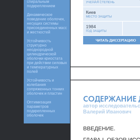
спиральным
УЧЕНАЯ СТЕПЕНЬ
подкреплением
Киев
Динамическое
МЕСТО ЗАЩИТЫ
поведение оболочек,
несущих системы
1984
присоединенных масс
ГОД ЗАЩИТЫ
и жесткостей
ЧИТАТЬ ДИССЕРТАЦИЮ
Устойчивость
структурно
неоднородной
цилиндрической
оболочки криостата
при действии силовых
и температурных
полей
Устойчивость и
колебания
сопряженных тонких
оболочек и пластин
СОДЕРЖАНИЕ 
Оптимизация
автор исследовательс
параметров
подкрепленных
Валерий Иванович
оболочек
ВВЕДЕНИЕ.
ГЛАВА I. ОБЗОР ИС