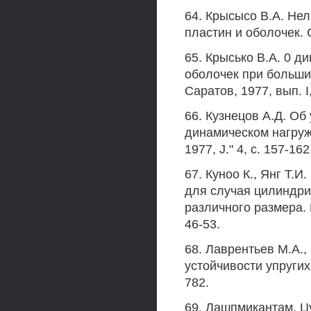
64. Крысысо В.А. Не
пластин и оболочек. С
65. Крысько В.А. 0 д
оболочек при больших
Саратов, 1977, вып. I,
66. Кузнецов А.Д. Об
динамическом нагруж
1977, J." 4, с. 157-162
67. Куноо К., Янг Т.
для случая цилиндри
различного размера. Ра
46-53.
68. Лаврентьев М.А.
устойчивости упругих 
782.
69. Лашпмикантам, Ц