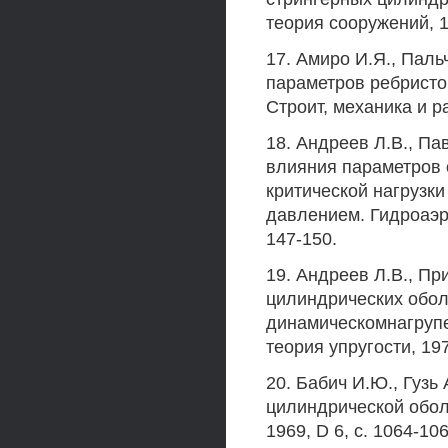
теория сооружений, 19
17. Амиро И.Я., Паль
параметров ребристо
Строит, механика и ра
18. Андреев Л.В., П
влияния параметров 
критической нагрузк
давлением. Гидроаэро
147-150.
19. Андреев Л.В., Пр
цилиндрических обо
динамическомнагруп
теория упругости, 1972,
20. Бабич И.Ю., Гузь
цилиндрической обол
1969, D 6, с. 1064-106