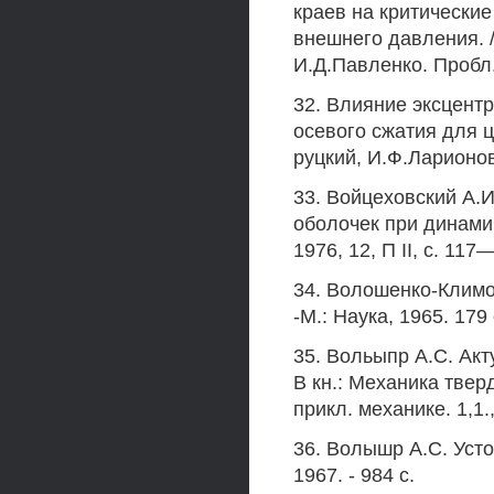
краев на критически
внешнего давления. /
И.Д.Павленко. Пробл. 
32. Влияние эксцент
осевого сжатия для ц
руцкий, И.Ф.Ларионов 
33. Войцеховский А.И
оболочек при динами
1976, 12, П II, с. 117
34. Волошенко-Климо
-М.: Наука, 1965. 179 
35. Вольыпр А.С. Акт
В кн.: Механика тверд
прикл. механике. 1,1.,
36. Волышр А.С. Уст
1967. - 984 с.