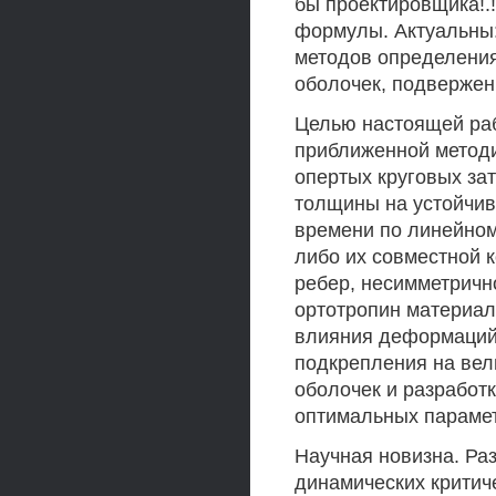
бы проектировщика!.!
формулы. Актуальны:.
методов определени
оболочек, подвержен
Целью настоящей рабо
приближенной методи
опертых круговых за
толщины на устойчив
времени по линейном
либо их совместной 
ребер, несимметричн
ортотропин материал
влияния деформаций 
подкрепления на вел
оболочек и разработ
оптимальных парамет
Научная новизна. Ра
динамических критич