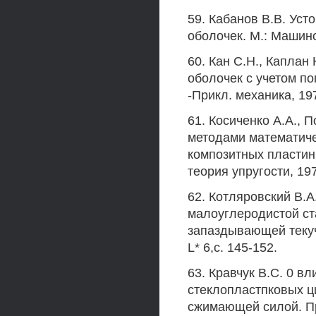
59. Кабанов В.В. Ус
оболочек. М.: Машино
60. Кан С.Н., Капла
оболочек с учетом п
-Прикл. механика, 1979,
61. Косиченко А.А.,
методами математиче
композитных пластин
теория упругости, 197
62. Котляровский В.А
малоуглеродистой ст
запаздывающей текуч
L* 6,с. 145-152.
63. Кравчук B.C. 0 в
стеклопластпковых ц
сжимающей силой. Прик