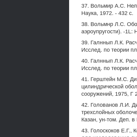
37. Вольмир А.С. Нел
Наука, 1972. - 432 с.
38. Вольмнр Л.С. Обо
аэроупругости). -1L: 
39. Галннып Л.К. Рас
Исслед. по теории пла
40. Галннып Л.К. Рас
Исслед. по теории пла
41. Герштейн М.С. Д
цилиндрической обол
сооружений, 1975, Г 2
42. Голованов Л.И. 
трехслойных оболочек
Казан, ун-том. Деп. в
43. Голоскоков Е.Г.