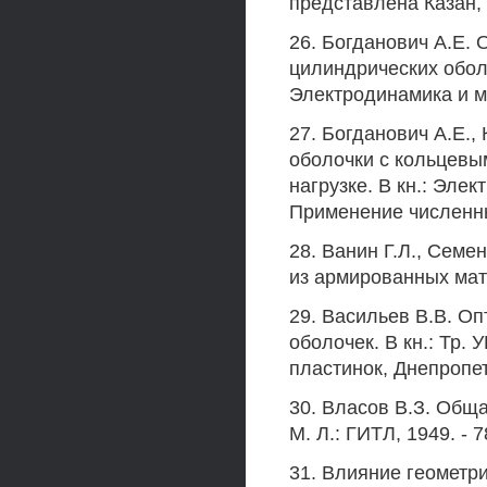
представлена Казан, 
26. Богданович А.Е. 
цилиндрических обол
Электродинамика и ме
27. Богданович А.Е.,
оболочки с кольцевы
нагрузке. В кн.: Эле
Применение численных
28. Ванин Г.Л., Семе
из армированных мате
29. Васильев В.В. О
оболочек. В кн.: Тр.
пластинок, Днепропетр
30. Власов В.З. Обща
М. Л.: ГИТЛ, 1949. - 7
31. Влияние геометр