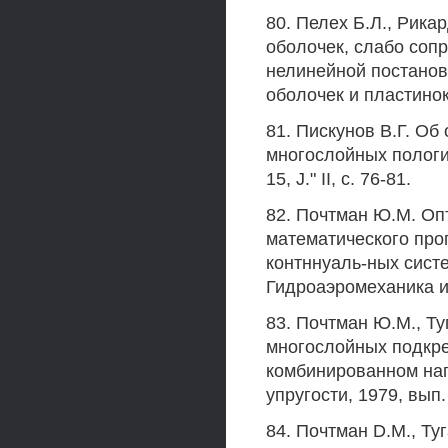
80. Пелех Б.Л., Рикар
оболочек, слабо соп
нелинейной постановк
оболочек и пластинок,
81. Пискунов В.Г. Об
многослойных пологих
15, J." II, с. 76-81.
82. Почтман Ю.М. Оп
математического про
контннуаль-ных систе
Гидроаэромеханика и т
83. Почтман Ю.М., Ту
многослойных подкр
комбинированном наг
упругости, 1979, вып. 
84. Почтман D.M., Ту