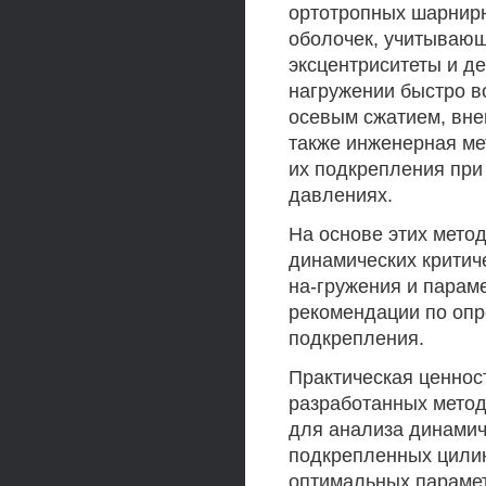
ортотропных шарнирн
оболочек, учитывающ
эксцентриситеты и д
нагружении быстро в
осевым сжатием, вне
также инженерная м
их подкрепления при
давлениях.
На основе этих мето
динамических критич
на-гружения и парам
рекомендации по оп
подкрепления.
Практическая ценнос
разработанных метод
для анализа динамич
подкрепленных цилин
оптимальных парамет