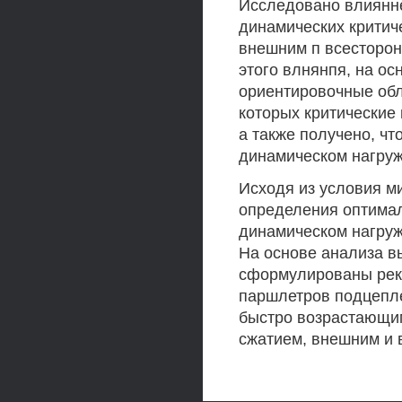
Исследовано влиянн
динамических критич
внешним п всесторо
этого влнянпя, на о
ориентировочные обл
которых критические
а также получено, ч
динамическом нагруж
Исходя из условия м
определения оптима
динамическом нагруж
На основе анализа 
сформулированы рек
паршлетров подцепле
быстро возрастающим
сжатием, внешним и 