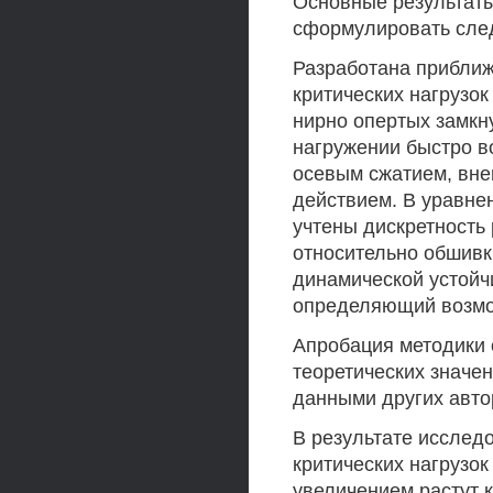
Основные результаты
сформулировать сле
Разработана прибли
критических нагрузо
нирно опертых замкн
нагружении быстро в
осевым сжатием, вне
действием. В уравне
учтены дискретность
относительно обшивк
динамической устойч
определяющий возмож
Апробация методики 
теоретических значе
данными других авто
В результате исслед
критических нагрузок
увеличением растут к