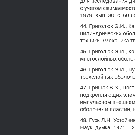
для исследования ди
с учетом сжимаемост
1979, вып. 30, с. 60-6
44. Григолюк Э.И., К
цилиндрических оболо
техники. /Механика 
45. Григолюк Э.И., К
многослойных оболочек
46. Григолюк Э.И., Ч
трехслойных оболочек
47. Грищак В.З., Пос
подкрепляющих элеме
импульсном внешнем д
оболочек и пластин, Ку
48. Гузь Л.Н. Устойч
Наук, думка, 1971. - 2