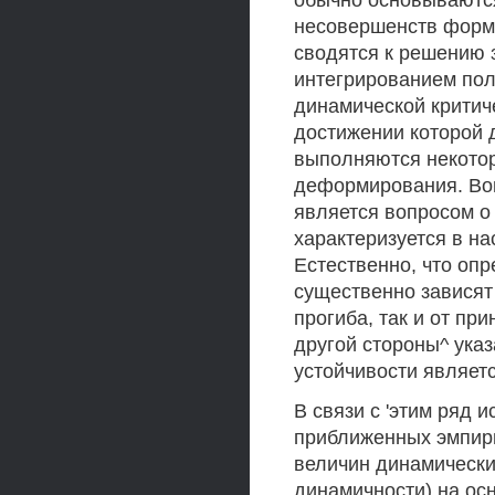
обычно основываютс
несовершенств формы
сводятся к решению
интегрированием пол
динамической критич
достижении которой 
выполняются некото
деформирования. Воп
является вопросом о
характеризуется в н
Естественно, что оп
существенно зависят
прогиба, так и от пр
другой стороны^ ука
устойчивости являет
В связи с 'этим ряд 
приближенных эмпири
величин динамически
динамичности) на ос