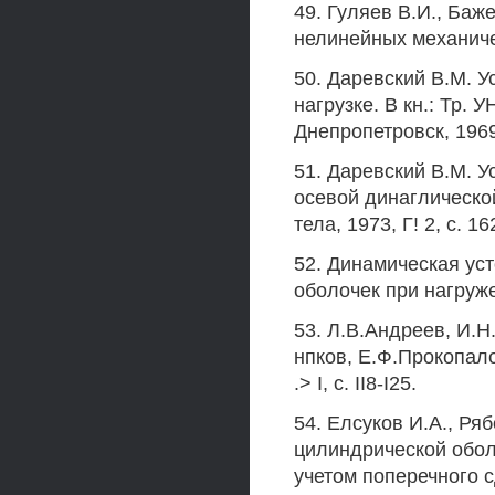
49. Гуляев В.И., Баже
нелинейных механичес
50. Даревский В.М. 
нагрузке. В кн.: Тр. 
Днепропетровск, 1969.
51. Даревский В.М. 
осевой динаглическо
тела, 1973, Г! 2, с. 16
52. Динамическая ус
оболочек при нагруж
53. Л.В.Андреев, И.
нпков, Е.Ф.Прокопало
.> I, с. II8-I25.
54. Елсуков И.А., Ря
цилиндрической обол
учетом поперечного с