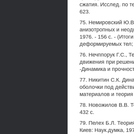
сжатия. Исслед. по те
623.
75. Немировский Ю.В
анизотропных и неод
1976. - 156 с. - (Ито
деформируемых тел; т
76. Нечппорук Г.С., 
движения при решени
-Динамика и прочность
77. Никитин С.К. Ди
оболочки под действ
материалов и теория 
78. Новожилов В.В. Т
432 с.
79. Пелех Б.Л. Теори
Киев: Hayк.думка, 197