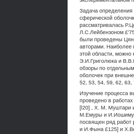
экспериментальном п
Задача определения 
сферической оболочк
рассматривалась Р.Цо
Л.С.Лейбензоном £'75
были проведены Цянь-
авторами. Наиболее 
этой области, можно 
Э.И.Григолюка и В.В.К
обзоры по отдельным
оболочек при внешнем
52, 53, 54, 59, 62, 63,
Изучение процесса в
проведено в работах 
[l20] , X. М. Муштари 
М.Емуры и И.Иошимур
посвящен ряд работ 
и И.Фына £125] и X.В