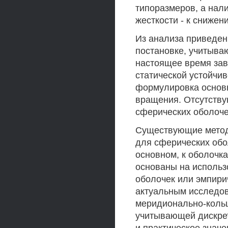
типоразмеров, а нал
жесткости - к снижен
Из анализа приведен
постановке, учитыва
настоящее время за
статической устойчи
формулировка основ
вращения. Отсутству
сферических оболоч
Существующие методи
для сферических обо
основном, к оболочка
основаны на использ
оболочек или эмпири
актуальным исследов
меридионально-кольц
учитывающей дискре