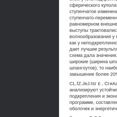
сферического купола: 
ступенчатое изменен
ступенчато-переменн
равномерном внешнем
выступы трактовались
волнообразования у 
как у неподкрепленно
дает лучшие результ
схема дала значения
широкие (ширина шпа
шпангоутов), то наи
завышение более 20
CL.fZ.JeJ-tsг £ , Сги
анализируют устойчи
подкрепления и экон
программе, составле
оболочек и энергетич