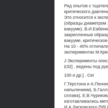
Ряд опытов с тщател
критического давлен
Это относится к экс
(образцы диаметром 
вакууме). В.И.Еабенк
закрепленные образ
вакууме, критическо
На 10 - 40% отличали
экспериментах М.Крен
J Эксперименты описа
£32] . ведены под ру
100 и др.] . Сег
Г.Терстона и А.Пенни
напылением), Б.Галле
сплава), Е.В.Чурико
изготавливались мет
И.А.Дисковского [5б]