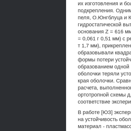
их изготовления и б
подкрепления. Одним 
пеля, О.Юнгблуца и К.
гидростатической вы
основания Z = 616 мм
= 0,061 г 0,51 мм) с
т 1,7 мм), прикрепле
образовывали квадра
формы потери устойч
образованием одной 
оболочки теряли уст
края оболочки. Срав
расчета, выполненно
ортотропной схемы д
соответствие экспер
В работе [ЮЗ] экспе
на устойчивость оболо
материал - пластмасса