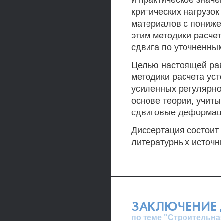
и практическое знач
критических нагрузо
материалов с пониже
этим методики расче
сдвига по уточненным
Целью настоящей ра
методики расчета ус
усиленных регулярно
основе теории, учит
сдвиговые деформац
Диссертация состоит 
литературных источн
ЗАКЛЮЧЕНИЕ 
по теме "Строительна