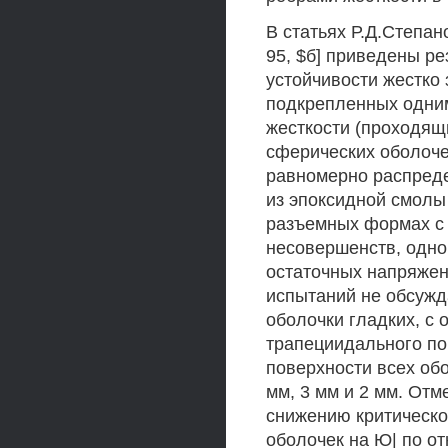
В статьях Р.Д.Степан
95, $б] приведены р
устойчивости жестко
подкрепленных одни
жесткости (проходящ
сферических оболоче
равномерно распред
из эпоксидной смолы
разъемных формах с
несовершенств, одно
остаточных напряжен
испытаний не обсужд
оболочки гладких, с 
трапециидального по
поверхности всех об
мм, 3 мм и 2 мм. Отм
снижению критическо
оболочек на Ю| по о