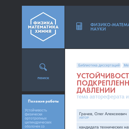
ФИЗИКО-МАТЕМ
НАУКИ
Библиотека диссертаций
Ме
УСТОЙЧИВОСТ
поиск
ПОДКРЕПЛЕНН
ДАВЛЕНИИ
тема автореферата и
Похожие работы
Устойчивость
Грачев, Олег Алексеевич
физически
АВТОР
ортотропных
цилиндрических
оболочек со
кандидата технических на