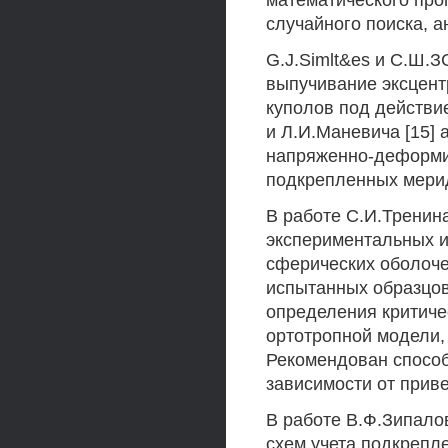
математического про
случайного поиска, а
G.J.Simlt&es и С.Ш.З
выпучивание эксцент
куполов под действи
и Л.И.Маневича [15]
напряженно-деформи
подкрепленных мери
В работе С.И.Тренин
экспериментальных 
сферических оболоче
испытанных образцов
определения критиче
ортотропной модели,
Рекомендован способ
зависимости от прив
В работе В.Ф.Зипало
схем учета подкрепл