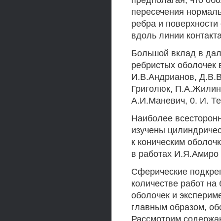
предполагая, что об
пересечения нормаль
ребра и поверхности
вдоль линии контакт
Большой вклад в дал
ребристых оболочек 
И.В.Андрианов, Д.В.В
Григолюк, П.А.Жилин, 
А.И.Маневич, 0. И. Т
Наиболее всесторонн
изучены цилиндричес
к коническим оболоч
в работах И.Я.Амиро и
Сферические подкре
количестве работ на 
оболочек и эксперим
главным образом, об
Рассмотрим содержан