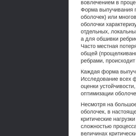
вовлечением в проце
Форма выпучивания п
оболочек) или много
оболочки характериз
отдельных, локальны
а для обшивки ребри
Часто местная потер
общей (прощелкивани
ребрами, происходит
Каждая форма выпучи
Исследование всех ф
оценки устойчивости,
оптимизации оболоче
Несмотря на большое
оболочек, в настояще
критические нагрузки
сложностью процесс
величинах критическ