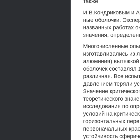
также
И.В.Кондриковым и А
ные оболочки. Экспе
названных работах ок
значения, определен
Многочисленные опы
изготавливались из л
алюминия) вытяжкой 
оболочек составлял 
различная. Все испы
давлением теряли ус
Значение критическог
теоретического знач
исследования по оп
условий на критичес
горизонтальных пере
первоначальных крае
устойчивость сферич