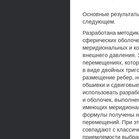
Основные результаты
следующем.
Разработана методик
сферических оболоче
меридиональных и ко
внешнего давления. 
перемещениях, котор
в виде двойных триг
размещение ребер, н
обшивки и сдвиговые
использовать разраб
и оболочек, выполне
имеющих меридионал
формулы получены н
перемещений. При эт
совпадают с классич
приемлемости выбра