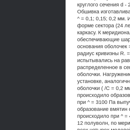
круглого сечения d -
Обшивка изготавлива
^ = 0,1; 0,15; 0,2 м
форме сектора (24 л
каркасу. К меридион
обеспечивающие шарн
основания оболочек =
радиус кривизны R. =
испытывались на рав
распределенное в се
оболочки. Нагружени
установке, аналогичн
оболочки ( /С = 0,2
происходило образова
при ^ = 3100 Па выпу
образование вмятин
происходило при ^ = 
12 полуволн, по мер