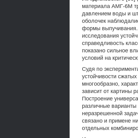
материала АМГ-6М тр
давлением воды и шт
оболочек наблюдалис
формы выпучивания. 
исследования устойч
справедливость клас
показано сильное вл
условий на критическ
Судя по эксперимент
устойчивости сжатых
многообразно, харак
зависит от картины 
Построение универс
различные варианты 
неразрешенной задач
связано и примене н
отдельных комбинир