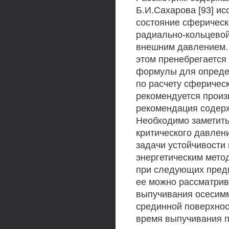
Б.И.Сахарова [93] 
состояние сферическ
радиально-кольцевой
внешним давлением. 
этом пренебрегаетс
формулы для опреде
по расчету сферичес
рекомендуется произв
рекомендация содерж
Необходимо заметить
критического давлени
задачи устойчивости 
энергетическим мето
при следующих предп
ее можно рассматрив
выпучивания осесимм
срединной поверхнос
время выпучивания п