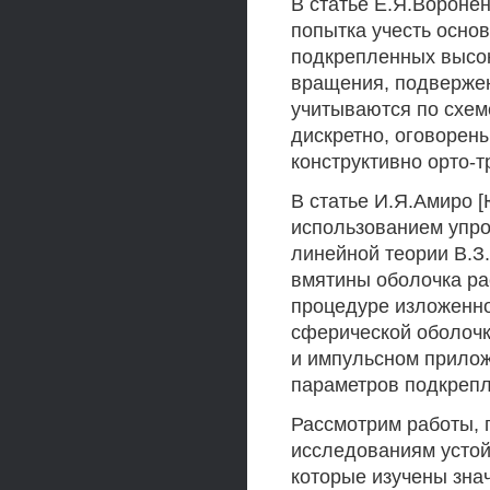
В статье Е.Я.Воронен
попытка учесть осно
подкрепленных высо
вращения, подверже
учитываются по схеме
дискретно, оговорен
конструктивно орто-т
В статье И.Я.Амиро [
использованием упр
линейной теории В.З
вмятины оболочка ра
процедуре изложенной
сферической оболочк
и импульсном прилож
параметров подкрепл
Рассмотрим работы,
исследованиям устой
которые изучены знач