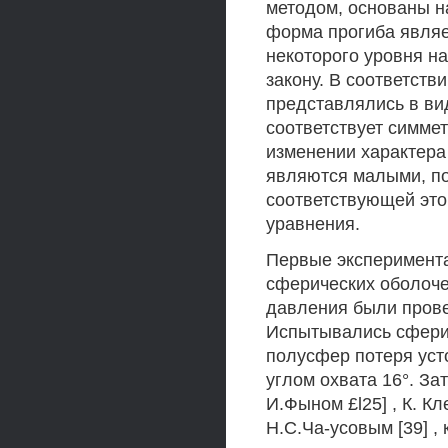
методом, основаны н
форма прогиба являе
некоторого уровня н
закону. В соответств
представлялись в ви
соответствует симме
изменении характер
являются малыми, по
соответствующей это
уравнения.
Первые эксперимента
сферических оболоче
давления были прове
Испытывались сферич
полусфер потеря уст
углом охвата 16°. З
И.Фыном £l25] , К. К
Н.С.Ча-усовым [39] ,