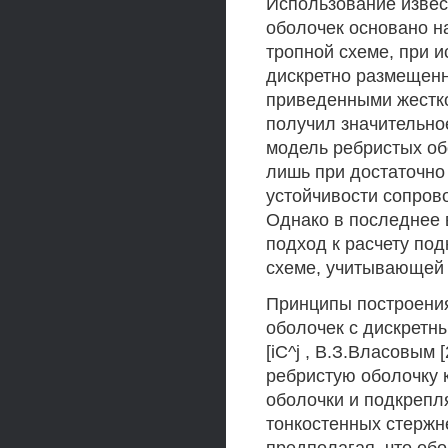
Использование извес
оболочек основано на
тропной схеме, при 
дискретно размещенн
приведенными жестко
получил значительно
модель ребристых об
лишь при достаточно 
устойчивости сопров
Однако в последнее 
подход к расчету по
схеме, учитывающей 
Принципы построени
оболочек с дискретн
[iC^j , В.З.Власовым 
ребристую оболочку 
оболочки и подкрепл
тонкостенных стержн