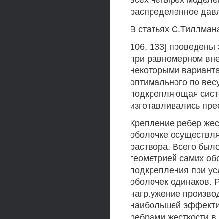
всех четырех моделе
распределенное давл
В статьях С.Тиллман
106, 133] проведены
при равномерном вн
некоторыми вариант
оптимального по вес
подкрепляющая систе
изготавливались пре
Крепление ребер жес
оболочке осуществля
раствора. Всего был
геометрией самих об
подкрепления при ус
оболочек одинаков. 
нагр.ужение произво
наибольшей эффектив
ребрами жесткости в 