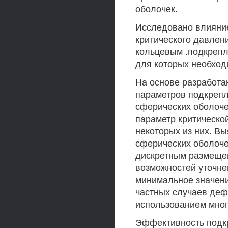
оболочек.
Исследовано влияни
критического давлен
кольцевым .подкрепл
для которых необход
На основе разработа
параметров подкрепле
сферических оболоче
параметр критическо
некоторых из них. В
сферических оболоче
дискретным размеще
возможностей уточнен
минимальное значени
частных случаев деф
использованием мно
Эффективность подк