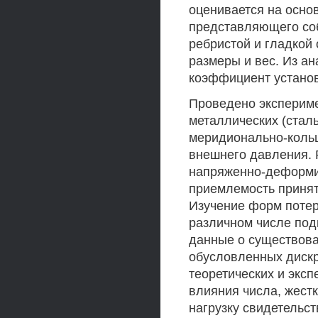
оценивается на осно
представляющего соб
ребристой и гладкой
размеры и вес. Из а
коэффициент установ
Проведено экспериме
металлических (стал
меридионально-коль
внешнего давления. 
напряженно-деформи
приемлемость принят
Изучение форм потер
различном числе под
данные о существова
обусловленных диск
теоретических и экс
влияния числа, жестк
нагрузку свидетельст