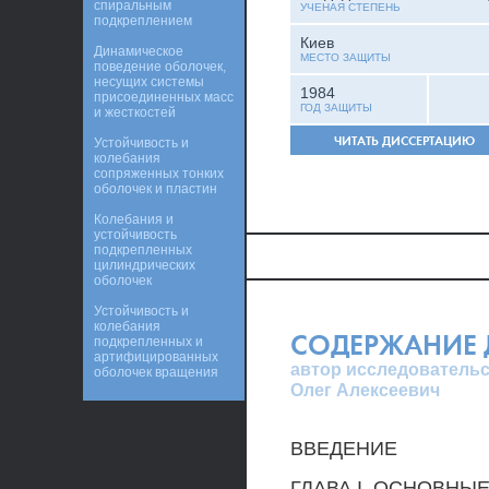
спиральным
УЧЕНАЯ СТЕПЕНЬ
подкреплением
Киев
Динамическое
МЕСТО ЗАЩИТЫ
поведение оболочек,
несущих системы
1984
присоединенных масс
ГОД ЗАЩИТЫ
и жесткостей
ЧИТАТЬ ДИССЕРТАЦИЮ
Устойчивость и
колебания
сопряженных тонких
оболочек и пластин
Колебания и
устойчивость
подкрепленных
цилиндрических
оболочек
Устойчивость и
колебания
СОДЕРЖАНИЕ 
подкрепленных и
артифицированных
автор исследовательск
оболочек вращения
Олег Алексеевич
ВВЕДЕНИЕ
ГЛАВА I. ОСНОВН