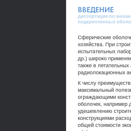
ВВЕДЕНИЕ
диссертация по механ
подкрепленных оболо
Сферические оболочк
хозяйства. При строи
испытательных лабор
др.) широко применя
также в летательных 
радиолокационных ан
К числу преимуществ 
максимальный полез
ограждающими констр
оболочек, например 
удешевлению строит
конструкциями расход
общей стоимости экон