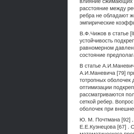
влияние сжимающих у
расстояние между ре
ребра не обладают ж
эмпирические коэфф
В.Ф.Чижов в статье [
устойчивость подкре
равномерном давлени
состояние предполаг
В статье А.И.Маневич
А.И.Маневича [79] п
тотропных оболочек 
оптимизации подкреп
рассматриваются пол
сеткой ребер. Вопрос
оболочек при внешне
Ю. М. Почтмана [92] 
Е.Е.Кузнецова [67] .