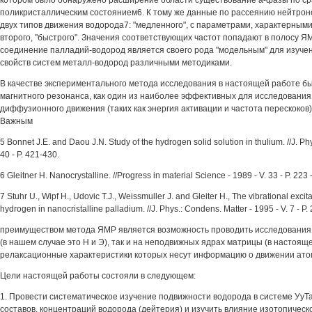
котором было обнаружено расширение области существование а-фазы по ср
поликристаллическим состоянием6. К тому же данные по рассеянию нейтрон
двух типов движения водорода7: "медленного", с параметрами, характерными
второго, "быстрого". Значения соответствующих частот попадают в полосу ЯМ
соединение палладий-водород является своего рода "модельным" для изуч
свойств систем металл-водород различными методиками.
В качестве экспериментального метода исследования в настоящей работе б
магнитного резонанса, как один из наиболее эффективных для исследования
диффузионного движения (таких как энергия активации и частота перескоков)
Важным
5 Bonnet J.E. and Daou J.N. Study of the hydrogen solid solution in thulium. //J. Phy
40 - P. 421-430.
6 Gleitner H. Nanocrystalline. //Progress in material Science - 1989 - V. 33 - P. 223 
7 Stuhr U., Wipf H., Udovic T.J., Weissmuller J. and Gleiter H., The vibrational excit
hydrogen in nanocristalline palladium. //J. Phys.: Condens. Matter - 1995 - V. 7 - P. 
преимуществом метода ЯМР является возможность проводить исследования 
(в нашем случае это Н и Э), так и на неподвижных ядрах матрицы (в настояще
релаксационные характеристики которых несут информацию о движении ато
Цели настоящей работы состояли в следующем:
1. Провести систематическое изучение подвижности водорода в системе УуТа
составов, концентраций водорода (дейтерия) и изучить влияние изотопичес