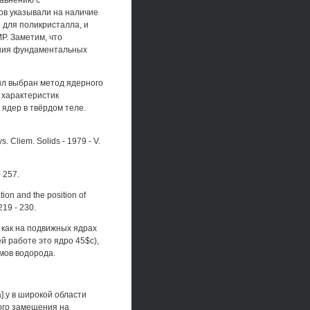
авнению с
ов указывали на наличие
 для поликристалла, и
Р. Заметим, что
ения фундаментальных
ыл выбран метод ядерного
 характеристик
 ядер в твёрдом теле.
s. Cliem. Solids - 1979 - V.
- 257.
ation and the position of
219 - 230.
как на подвижных ядрах
й работе это ядро 45$с),
мов водорода.
].у в широкой области
кого замещения на