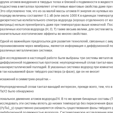
других атомов внедрения в твердых телах и близкой к подвижности в жидкос
подсистема в металлах проявляет отчетливые квантовые свойства даже при
Это обусловлено тем, что из-за малой массы атомов Н энергия их нулевых ко
порядку величины составляет 0.1 эВ (или около 1000 К в единицах температу
дискретностью колебательного спектра водорода (хорошо отделенного от ко
матрицы) нельзя пренебрегать даже при температурах выше комнатной. Пос
различных изотопов водорода (Н, О, Т) также весьма велики, для систем мет
значительные изотопические эффекты во многих свойствах.
Одной из важнейших предпосылок для развития технологий, связанных с акк
проникновением через мембраны, является информация о диффузионной по
различных металлических системах.
Для исследования в настоящей работе были выбраны три системы металл-в
диффузионной подвижностью протонов: неупорядоченный сплав тантал-вана
нанокристаллический палладий. В указанных системах водород при комнатн
в так называемой фазе твёрдого раствора (а-фазе), где он не вносит
искажений в симметрию-решётки.--
Неупорядоченный сплав тантал-ванадий интересен, прежде всего, тем, что 
ТаУ2 было обнаружено
локальное движение атомов водорода3'4. В то же время бинарные составы (Т
исследовать эти системы вплоть до низких температур без пересечения фазо
(УуТа1_у) существенно расширяется область существования фазы твёрдого 
диффузионной подвижностью водорода. Систематическое исследование вл