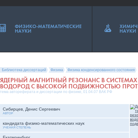
ФИЗИКО-МАТЕМАТИЧЕСКИЕ
ХИМИЧ
НАУКИ
НАУКИ
Библиотека диссертаций
Физика
Физика конденсированного состояния
ЯДЕРНЫЙ МАГНИТНЫЙ РЕЗОНАНС В СИСТЕМАХ
ВОДОРОД С ВЫСОКОЙ ПОДВИЖНОСТЬЮ ПРО
тема автореферата и диссертации по физике, 01.04.07 ВАК РФ
Сибирцев, Денис Сергеевич
АВТОР
кандидата физико-математических наук
УЧЕНАЯ СТЕПЕНЬ
Екатеринбург