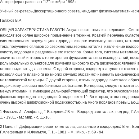
Автореферат разослан "12" октября 1998 г.
Учёный секретарь Диссертационного совета, кандидат физико-математических 
Галахов В.Р.
ОБЩАЯ ХАРАКТЕРИСТИКА РАБОТЫ Актуальность темы исследования. Систе
находят все более широкое применение в технике. Краткий перечень област
систем включает аккумуляцию водорода в энергетических установках, металл
тока, получение сплавов со сверхмелким зерном, катализ, извлечение водоро
очистку водорода и разделение его изотопов. Кроме того, системы металл-в
значительный интерес с точки зрения фундаментальных исследований, поско
роль модельных объектов для изучения широкого круга физических явлений в
можно выделить два аспекта. С одной стороны, водород выступает в качеств
позволяющего плавно (и во многих случаях обратимо) изменять механически
металлической матрицы. С другой стороны, атомы водорода в металле обра
подсистему с весьма необычными свойствами. Во-первых, следует отметить
между атомами Н, имеющее дальнодействующий характер, что обусловлива
фазовых переходов в водородной подрешетке1^. Во-вторых, атомы водорода
очень высокой диффузионной подвижностью, на много порядков превышающ
1 Фелькль И., Алефельд Г. Введение// В кн.: Водород в металлах, под ред. Г.А
1, - 1981, - М.: Мир, - с. 11-16.
2 Пайел Г. Деформации решётки металла, связанные о водородом// В кн.: Вод
Г.Алефельда и И.Фелькля, Т. 1, - 1981, - М.: Мир, - с. 69 - 94.