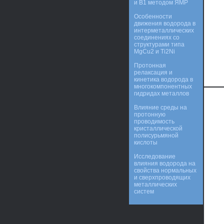
и В1 методом ЯМР
Особенности
движения водорода в
интерметаллических
соединениях со
структурами типа
MgCu2 и Ti2Ni
Протонная
релаксация и
кинетика водорода в
многокомпонентных
гидридах металлов
Влияние среды на
протонную
проводимость
кристаллической
полисурьмяной
кислоты
Исследование
влияния водорода на
свойства нормальных
и сверхпроводящих
металлических
систем