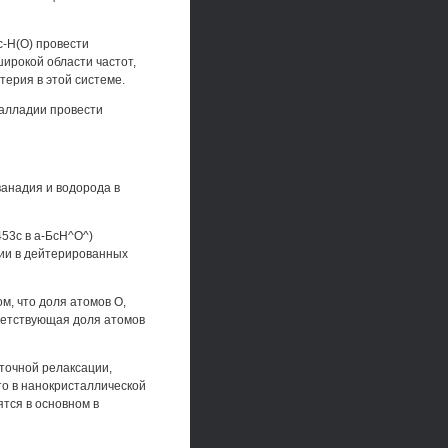
с-Н(О) провести
ирокой области частот,
ерия в этой системе.
палладии провести
анадия и водорода в
53с в а-БсН^О^)
ции в дейтерированных
м, что доля атомов О,
ветствующая доля атомов
точной релаксации,
то в нанокристаллической
тся в основном в