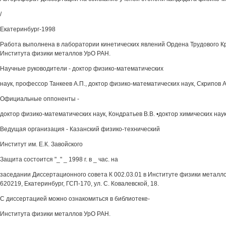
/
Екатеринбург-1998
Работа выполнена в лаборатории кинетических явлений Ордена Трудового К
Института физики металлов УрО РАН.
Научные руководители - доктор физико-математических
наук, профессор Танкеев А.П., доктор физико-математических наук, Скрипов A
Официальные оппоненты -
доктор физико-математических наук, Кондратьев В.В. •доктор химических наук
Ведущая организация - Казанский физико-технический
Институт им. Е.К. Завойского
Защита состоится "_" _ 1998 г. в _ час. на
заседании Диссертационного совета К 002.03.01 в Институте физики металло
620219, Екатеринбург, ГСП-170, ул. С. Ковалевской, 18.
С диссертацией можно ознакомиться в библиотеке-
Института физики металлов УрО РАН.