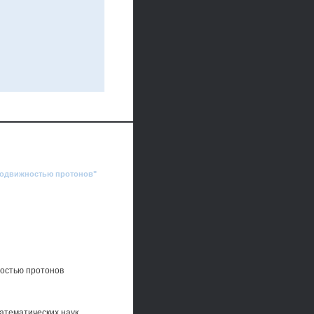
 подвижностью протонов"
ностью протонов
атематических наук