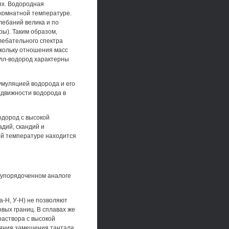
тях. Водородная
 комнатной температуре.
лебаний велика и по
ры). Таким образом,
лебательного спектра
кольку отношения масс
алл-водород характерны
умуляцией водорода и его
движности водорода в
одород с высокой
дий, скандий и
ой температуре находится
в упорядоченном аналоге
а-Н, У-Н) не позволяют
вых границ. В сплавах же
раствора с высокой
ияния замещения тантала