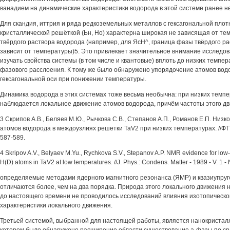
ванадием на динамические характеристики водорода в этой системе ранее н
Для скандия, иттрия и ряда редкоземельных металлов с гексагональной пло
кристаллической решёткой (Ьн, Но) характерна широкая не зависящая от т
твёрдого раствора водорода (например, для ЯсН^, граница фазы твёрдого ра
зависит от температуры)5. Это привлекает значительное внимание исследова
изучать свойства системы (в том числе и квантовые) вплоть до низких темпе
фазового расслоения. К тому же было обнаружено упорядочение атомов вод
гексагональной оси при понижении температуры.
Динамика водорода в этих системах тоже весьма необычна: при низких темпе
наблюдается локальное движение атомов водорода, причём частоты этого д
3 Скрипов А.В., Беляев М.Ю., Рычкова С.В., Степанов А.П., Романов Е.П. Низ
атомов водорода в междоузлиях решетки TaV2 при низких температурах. //ФТТ - 
587-589.
4 Skripov A.V., Belyaev M.Yu., Rychkova S.V., Stepanov A.P. NMR evidence for low-
H(D) atoms in TaV2 at low temperatures. //J. Phys.: Condens. Matter - 1989 - V. 1 - 
определяемые методами ядерного магнитного резонанса (ЯМР) и квазиупруг
отличаются более, чем на два порядка. Природа этого локального движения н
до настоящего времени не проводилось исследований влияния изотопическо
характеристики локального движения.
Третьей системой, выбранной для настоящей работы, является нанокристал