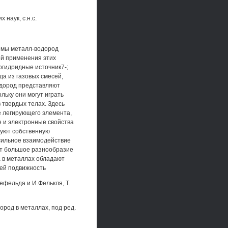
наук, с.н.с.
мы металл-водород
ей применения этих
огидридные источник7-;
да из газовых смесей,
одород представляют
льку они могут играть
 твердых телах. Здесь
е легирующего элемента,
е и электронные свойства
зуют собственную
 сильное взаимодействие
ет большое разнообразие
 в металлах обладают
ей подвижность
лефельда и И.Фелькля, Т.
ород в металлах, под ред.