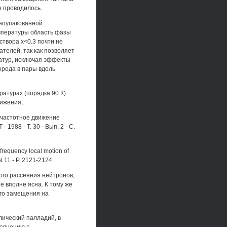
е проводилось.
тноупакованной
емпературы область фазы
створа х<0.3 почти не
телей, так как позволяет
ратур, исключая эффекты
орода в пары вдоль
ратурах (порядка 90 К)
вижения,
кочастотное движение
1988 - Т. 30 - Вып. 2 - С.
frequency local motion of
N 11 - P. 2121-2124.
ого рассеяния нейтронов,
е вполне ясна. К тому же
го замещения на
лический палладий, в