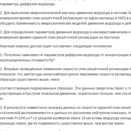
параметры диффузии водорода.
2. Для выяснения микроскопической картины движения водорода в системе З
измерения времён спин-решёточной релаксации на ядрах матрицы и Н(О) в ш
обсудить применимость микроскопических моделей движения водорода и дейт
3. Для определения параметров движения водорода в нанокристамическом 
измерения времён ядерной спин-решёточной релаксации на протонах.
Научную новизну диссертации составляют следующие положения:
1. Получены зависимости параметров диффузии водорода от концентрации в
неупорядоченных сплавахУуТа!^.
2. Впервые проведённые измерения скорости спин-решёточной релаксации 4
показали, что амплитуда низкотемпературного максимума скорости релакса
образцах существенно выше, чем в
соответствующих гидрированных образцах. Эти данные свидетельствуют о то
участвующих в быстром локальном движении, значительно больше, чем соот
Н.
3. В результате совместного анализа данных по скорости ядерной спин-решё
статической восприимчивости и данных по рассеянию нейтронов показано, ч
системе Рс1Н0.оз7 со средним размером зерна 19 нм атомы водорода находя
границах зёрен, где их подвижность существенно выше, чем внутри зёрен.