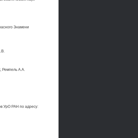
расного Знамени
.B.
, Ремпель A.A.
в УрО РАН по адресу: