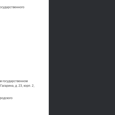
осударственного
ом государственном
агарина, д. 23, корп. 2,
родского