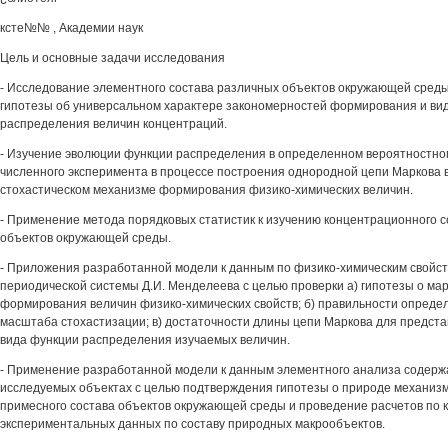
ксте№№ , Академии наук
Цель и основные задачи исследования
- Исследование элементного состава различных объектов окружающей сред
гипотезы об универсальном характере закономерностей формирования и ви
распределения величин концентраций.
- Изучение эволюции функции распределения в определенном вероятностно
численного эксперимента в процессе построения однородной цепи Маркова 
стохастическом механизме формирования физико-химических величин.
- Применение метода порядковых статистик к изучению концентрационного 
объектов окружающей среды.
- Приложения разработанной модели к данным по физико-химическим свойс
периодической системы Д.И. Менделеева с целью проверки а) гипотезы о ма
формирования величин физико-химических свойств; б) правильности опреде
масштаба стохастизации; в) достаточности длины цепи Маркова для предст
вида функции распределения изучаемых величин.
- Применение разработанной модели к данным элементного анализа содерж
исследуемых объектах с целью подтверждения гипотезы о природе механи
примесного состава объектов окружающей среды и проведение расчетов по 
экспериментальных данных по составу природных макрообъектов.