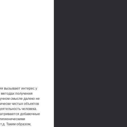
ия вызывают интерес у
, методах получения
научном смысле далеко не
гически чистых объектов
деятельность человека.
сматриваются добавочные
-гигиеническими
.д. Таким образом,