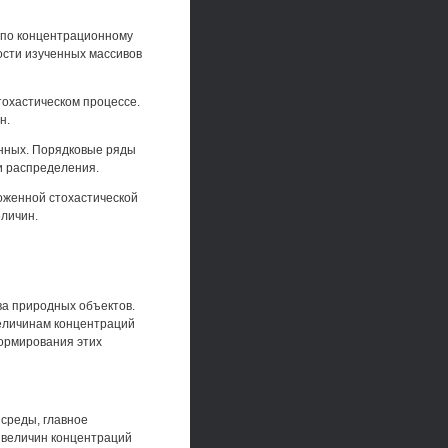
 по концентрационному
ости изученных массивов
охастическом процессе.
н.
анных. Порядковые ряды
и распределения.
оженной стохастической
личин.
а природных объектов.
еличинам концентраций
ормирования этих
среды, главное
 величин концентраций