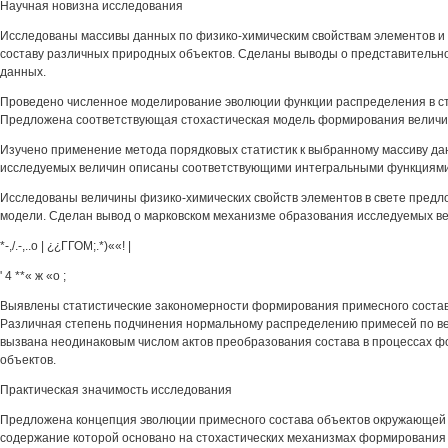
Научная новизна исследования
Исследованы массивы данных по физико-химическим свойствам элементов и
составу различных природных объектов. Сделаны выводы о представительн
данных.
Проведено численное моделирование эволюции функции распределения в ст
Предложена соответствующая стохастическая модель формирования величи
Изучено применение метода порядковых статистик к выбранному массиву д
исследуемых величин описаны соответствующими интегральными функциям
Исследованы величины физико-химических свойств элементов в свете предл
модели. Сделан вывод о марковском механизме образования исследуемых ве
*-,/.-,..о | ¿¿ГГОМ;.*)««! |
' 4 **« ж «о ;
Выявлены статистические закономерности формирования примесного состав
Различная степень подчинения нормальному распределению примесей по в
вызвана неодинаковым числом актов преобразования состава в процессах ф
объектов.
Практическая значимость исследования
Предложена концепция эволюции примесного состава объектов окружающей 
содержание которой основано на стохастических механизмах формирования