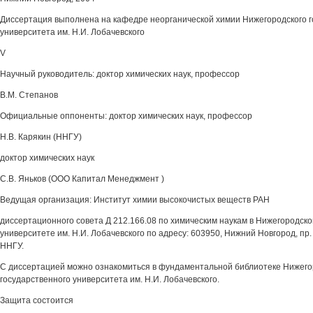
Диссертация выполнена на кафедре неорганической химии Нижегородского г
университета им. Н.И. Лобачевского
V
Научный руководитель: доктор химических наук, профессор
В.М. Степанов
Официальные оппоненты: доктор химических наук, профессор
Н.В. Карякин (ННГУ)
доктор химических наук
C.B. Яньков (ООО Капитал Менеджмент )
Ведущая организация: Институт химии высокочистых веществ РАН
диссертационного совета Д 212.166.08 по химическим наукам в Нижегородск
университете им. Н.И. Лобачевского по адресу: 603950, Нижний Новгород, пр. Г
ННГУ.
С диссертацией можно ознакомиться в фундаментальной библиотеке Нижего
государственного университета им. Н.И. Лобачевского.
Защита состоится