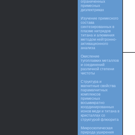
ограниченных
примесных
диэлектриках
Изучение примесного
состава
синтезированных в
плазме нитридов
титана и алюминия
методом нейтронно-
активационного
анализа
Окисление
тугоплавких металлов
и соединений
различной степени
чистоты
Структура и
магнитные свойства
парамагнитных
комплексов
примесных
восьмикратно
координированных
ионов меди и титана в
кристаллах со
структурой флюорита
Микроскопическая
природа уширения