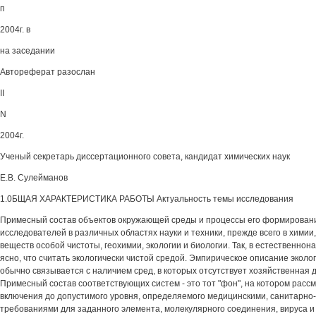
п
2004г. в
на заседании
Автореферат разослан
II
N
2004г.
Ученый секретарь диссертационного совета, кандидат химических наук
Е.В. Сулейманов
1.0БЩАЯ ХАРАКТЕРИСТИКА РАБОТЫ Актуальность темы исследования
Примесный состав объектов окружающей среды и процессы его формирован
исследователей в различных областях науки и техники, прежде всего в химии
веществ особой чистоты, геохимии, экологии и биологии. Так, в естественно
ясно, что считать экологически чистой средой. Эмпирическое описание эколо
обычно связывается с наличием сред, в которых отсутствует хозяйственная 
Примесный состав соответствующих систем - это тот "фон", на котором рас
включения до допустимого уровня, определяемого медицинскими, санитарно
требованиями для заданного элемента, молекулярного соединения, вируса и т