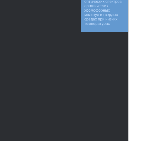
оптических спектров
органических
хромофорных
молекул в твердых
средах при низких
температурах