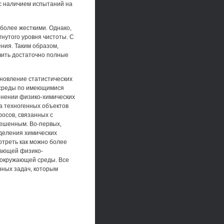
с наличием испытаний на
более жесткими. Однако,
нутого уровня чистоты. С
ния. Таким образом,
чить достаточно полные
ановление статистических
 среды по имеющимися
инении физико-химических
а техногенных объектов
росов, связанных с
ешенным. Во-первых,
деления химических
отреть как можно более
жающей физико-
 окружающей среды. Все
нных задач, которым