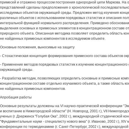
примесей и отражено процессом построения однородной цепи Маркова. На 
представлений сделаны предположения о хронологической последовательн
исследуемых объектов окружающей среды. Предложен метод изучения конце
различных объектов с использованием порядковых статистик и описания по
интегральной функцией нормального распределения. Приведено обосновани
выделения основных и примесных элементов в концентрационном составе от
природного объекта. Описанная методика позволяет определить область ко
не найденных примесных компонентов в исследуемом объекте.
Основные положения, выносимые на защиту
- Стохастическая концепция формирования примесного состава объектов о
- Применение методов порядковых статистик к изучению концентрационного 
окружающей среды.
- Разработка методик, позволяющих определить основные и примесные комп
концентрационном составе отдельно изучаемого объекта, а также область к
не найденных примесных компонентов.
Апробация работы
Основные результаты доложены на VI научно-практической конференции "Эк
и воспитание в Нижегородской области" (Н. Новгород, 2001 г.), VII Нижегород
ученых (г. Дзержинск "Голубая Ока", 2002 г.), международной студенческой к
"Фундаментальные науки - специалисту нового века" (г. Иваново, 2002 г.), XI
конференции по термодинамике (г. Санкт-Петербург, 2002 г.), международно