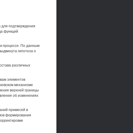
ы для подтверждения
да функций
м процессе. По данным
выдвинута гипотеза о
состава различных
твам элементов
рковском механизме
ления верхней границы
авления об изменениях
аний примесей в
змов формирования
корректировке