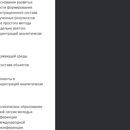
основании развитых
ости формирования
нтрационного состава
лученных результатов
е простого метода
дельно взятого
нцентраций аналитически
кружающей среды.
состава объектов
оненты в
онцентраций аналитически
ологическое образование
ской сессии молодых
онференции
V международной
й конференции