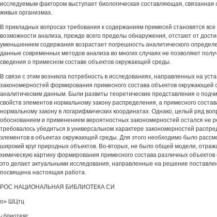
исследуемым фактором выступает биологическая составляющая, связанная 
живых организмах.
В прикладных вопросах требования к содержаниям примесей становятся все 
возможности анализа, прежде всего пределы обнаружения, отстают от достиг
уменьшением содержания возрастает погрешность аналитического определе
данные современных методов анализа во многих случаях не позволяют полу
сведения о примесном составе объектов окружающей среды.
В связи с этим возникла потребность в исследованиях, направленных на уст
закономерностей формирования примесного состава объектов окружающей
аналитическим данным. Были развиты теоретические представления о подч
свойств элементов нормальному закону распределения, а примесного состав
нормальному закону в логарифмических координатах. Однако, целый ряд воп
обоснованием и применением вероятностных закономерностей остался не р
требовалось убедиться в универсальном характере закономерностей распре
элементов в объектах окружающей среды. Для этого необходимо было рассм
широкий круг природных объектов. Во-вторых, не было общей модели, отра
химическую картину формирования примесного состава различных объектов
это делает актуальными исследования, направленные на решение поставле
посвящена настоящая работа.
РОС НАЦИОНАЛЬНАЯ БИБЛИОТЕКА СИ
о» ШЦтц
¿блиотеяг