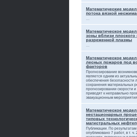
Математические модел
потока вязкой несжима
…
Математическое моде
зоны вблизи плоского 
разреженной плазмы
…
Математическое модел
лесных пожаров под в
факторов
Прогнозирование возникнове
является одним из актуальн
обеспечения безопасности 
сохранения материальных р
прогнозировании скорости и
приводят к неправильно пр
эвакуационным мероприятия
Математическое моде
нестационарных проце
типовых технологичес
магистральных нефте
Публикации. По результатам
опубликовано 7 работ, в т. ч.