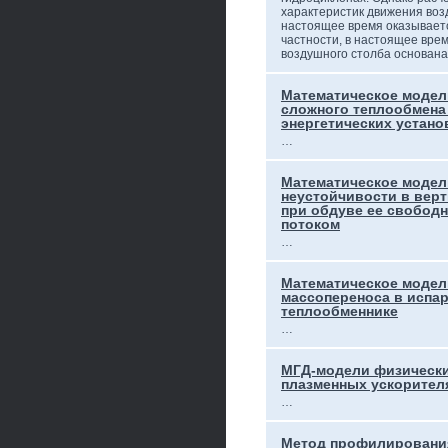
характеристик движения воз
настоящее время оказывает
частности, в настоящее вре
воздушного столба основан
Математическое модел
сложного теплообмена
энергетических устано
…
Математическое модел
неустойчивости в вер
при обдуве ее свобод
потоком
…
Математическое модел
массопереноса в испа
теплообменнике
…
МГД-модели физически
плазменных ускорител
…
Метод профилирования