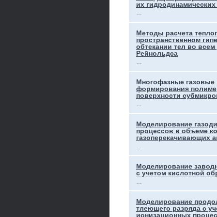
их гидродинамических
…
Методы расчета теплоп
пространственном гип
обтекании тел во всем
Рейнольдса
…
Многофазные газовые 
формирования полиме
поверхности субмикро
…
Моделирование газоди
процессов в объеме к
газоперекачивающих а
…
Моделирование заводн
с учетом кислотной об
…
Моделирование продо
тлеющего разряда с у
ионизационных проце