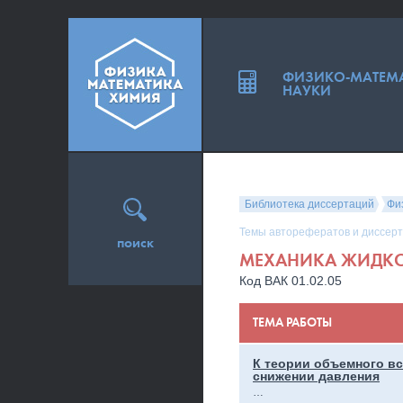
ФИЗИКО-МАТЕМ
НАУКИ
Библиотека диссертаций
Фи
Темы авторефератов и диссерт
поиск
МЕХАНИКА ЖИДКО
Код ВАК 01.02.05
ТЕМА РАБОТЫ
К теории объемного вс
снижении давления
…