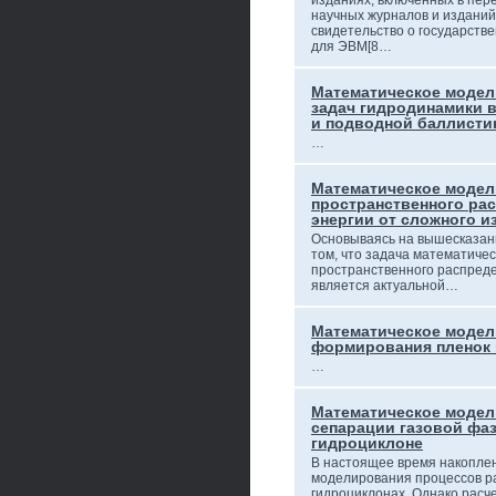
изданиях, включенных в пе
научных журналов и изданий 
свидетельство о государств
для ЭВМ[8…
Математическое моде
задач гидродинамики 
и подводной баллисти
…
Математическое моде
пространственного ра
энергии от сложного и
Основываясь на вышесказан
том, что задача математиче
пространственного распреде
является актуальной…
Математическое модел
формирования пленок 
…
Математическое модел
сепарации газовой фаз
гидроциклоне
В настоящее время накоплен
моделирования процессов р
гидроциклонах. Однако расч