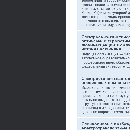
Эффективным теоретическим
свойств является компьюте
используются методы статис
Карло, МК) и молекулярной д
компьютерного моделирован
применяются подходы, кото
различаться между собой. В
Спектрально-кинетиче
оптически и термости
люминесценции в облу
нитрида алюминия
Ведущая организация — Фед
автономное образовательно
профессионального образов
федеральный университет
Спектроскопия квантов
внедренных в нанонит
Исследования квазидвумерн
гетероструктур началось в н
времени планарные структу
исследованы достаточно де
структуры с квантовыми точк
лет назад и исследованы не 
довольно широко. Несмотря
Спинволновые возбуж
электротранспортные 