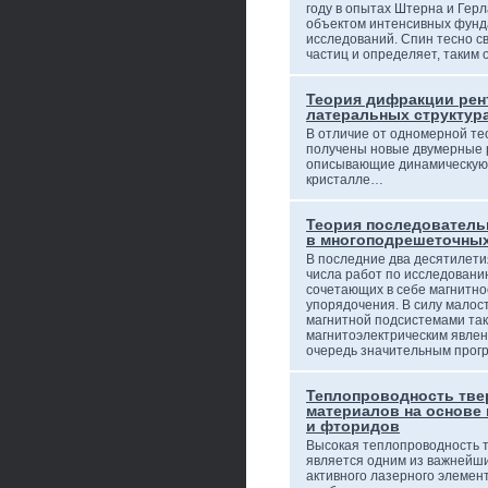
году в опытах Штерна и Гер
объектом интенсивных фунд
исследований. Спин тесно с
частиц и определяет, таким
Теория дифракции рент
латеральных структур
В отличие от одномерной те
получены новые двумерные 
описывающие динамическую
кристалле…
Теория последовател
в многоподрешеточны
В последние два десятилети
числа работ по исследовани
сочетающих в себе магнитно
упорядочения. В силу малост
магнитной подсистемами так
магнитоэлектрическим явлен
очередь значительным прог
Теплопроводность тве
материалов на основе
и фторидов
Высокая теплопроводность 
является одним из важнейш
активного лазерного элемен