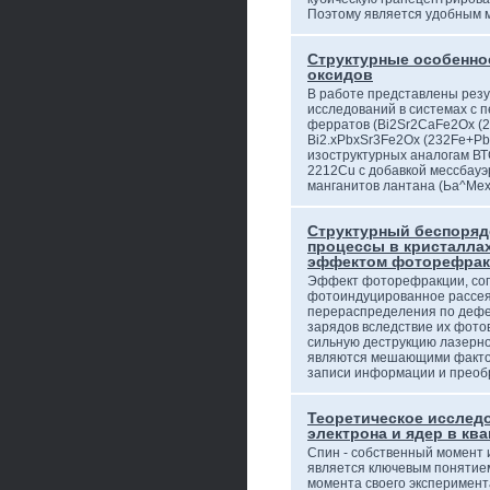
Поэтому является удобным
Структурные особенно
оксидов
В работе представлены резу
исследований в системах с п
ферратов (Bi2Sr2CaFe2Ox (22
Bi2.xPbxSr3Fe2Ox (232Fe+Pb)
изоструктурных аналогам ВТС
2212Cu с добавкой мессбауэр
манганитов лантана (Ьа^Ме
Структурный беспоряд
процессы в кристаллах
эффектом фоторефра
Эффект фоторефракции, со
фотоиндуцированное рассея
перераспределения по дефе
зарядов вследствие их фот
сильную деструкцию лазерно
являются мешающими факто
записи информации и прео
Теоретическое исслед
электрона и ядер в кв
Спин - собственный момент
является ключевым понятием
момента своего эксперимент