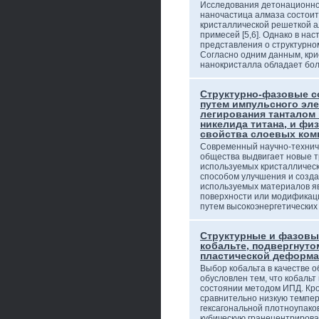
Исследования детонационног
наночастица алмаза состоит
кристаллической решеткой а
примесей [5,6]. Однако в на
представления о структурно
Согласно одним данным, кри
нанокристалла обладает б
Структурно-фазовые с
путем импульсного эле
легирования танталом
никелида титана, и фи
свойства слоевых компо
Современный научно-технич
общества выдвигает новые т
используемых кристалличес
способом улучшения и созда
используемых материалов яв
поверхности или модификац
путем высокоэнергетических
Структурные и фазовы
кобальте, подвергнуто
пластической деформ
Выбор кобальта в качестве 
обусловлен тем, что кобальт
состоянии методом ИПД. Кро
сравнительно низкую темпе
гексагональной плотноупако
кубическую гранецентрирован