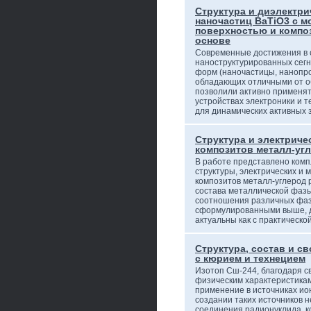
Структура и диэлектри
наночастиц BaTiO3 с 
поверхностью и композ
основе
Современные достижения в 
наноструктурированных сег
форм (наночастицы, нанопро
обладающих отличными от о
позволили активно применят
устройствах электроники и т
для динамических активны
Структура и электриче
композитов металл-уг
В работе представлено ком
структуры, электрических и 
композитов металл-углерод 
состава металлической фаз
соотношения различных фаз.
сформулированными выше, 
актуальны как с практическо
Структура, состав и с
с кюрием и технецием
Изотоп Сш-244, благодаря с
физическим характеристикам
применение в источниках ио
создании таких источников 
соединения радионуклида, к