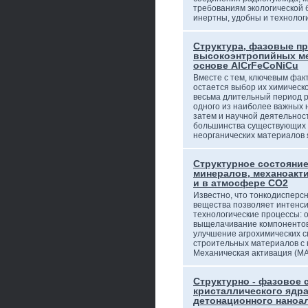
требованиям экологической 
инертны, удобны и технолог
Структура, фазовые п
высокоэнтропийных ме
основе AlCrFeCoNiCu
Вместе с тем, ключевым фак
остается выбор их химическо
весьма длительный период 
одного из наиболее важных 
затем и научной деятельнос
большинства существующих 
неорганических материалов
Структурное состояние
минералов, механоакт
и в атмосфере CO2
Известно, что тонкодисперс
вещества позволяет интенс
технологические процессы: 
выщелачивание компонентов
улучшение агрохимических с
строительных материалов с 
Механическая активация (М
Структурно - фазовое 
кристаллического ядр
детонационного наноа