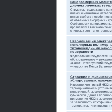
наноразмерных магнит
диэлектрических гетер
Структуры, содержащие на
пленки и магнитные металли
рядом свойств и особенност
от объемных аморфных и кр
Особенности наноразмерных
проявляются в их магнитных
спиновых волн, электронно
Стабилизация электрет
неполярных полимерны
титаноксидными нанос
поверхности
Федеральное государственн
образовательное учреждени
«Санкт-Петербургский госуд
университет Петра Великог
Строение и физически
аблированных наночас
Известно, что чистый НЮ2 м
термодинамически устойчив
моноклинной, высокотемпер
кубической. Данная полимор
применение НЮ2 в высокоте
за зависимости коэффициен
температуры, что приводит 