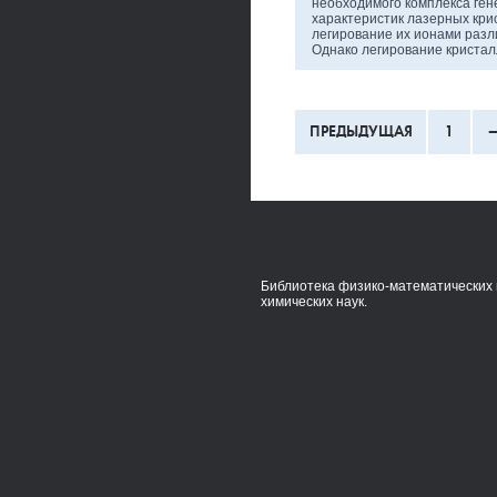
необходимого комплекса ген
характеристик лазерных кри
легирование их ионами разл
Однако легирование криста
ПРЕДЫДУЩАЯ
1
Библиотека физико-математических 
химических наук.