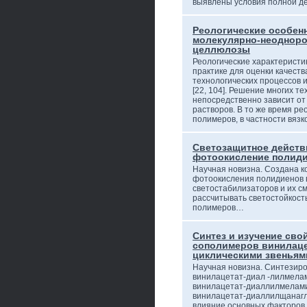
выявлены условия полной д
Реологические особен
молекулярно-неодноро
целлюлозы
Реологические характеристи
практике для оценки качеств
технологических процессов и
[22, 104]. Решение многих т
непосредственно зависит от
растворов. В то же время ре
полимеров, в частности вязк
Светозащитное действ
фотоокисление полид
Научная новизна. Создана к
фотоокисления полидиенов 
светостабилизаторов и их с
рассчитывать светостойкост
полимеров…
Синтез и изучение сво
сополимеров винилаце
циклическими звеньям
Научная новизна. Синтезир
винилацетат-диал -лилмела
винилацетат-диаллилмелам
винилацетат-диаллилщанагл
влияние основных факторов 