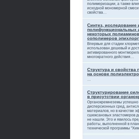
полимеризации, а также вли
исходной мономерной смеси
свойства…
Синтез, исследование 
полифункциональных а
некоторых полиаминов
сополимеров эпихлор
Впервые для стадии хлорме
использован дешевый и дост
активированного монтморилл
многократного действия…
Структура и свойства
на основе полиэлектр
…
Структурирование сил
в присутствии органо
Органокремнеземы успешно 
дисперсионных сред, антис
материалов, но в качестве 
сшюксановых эластомеров д
не нашли. Это и явилось пр
работы, выполненной в план
технической программы "Хи