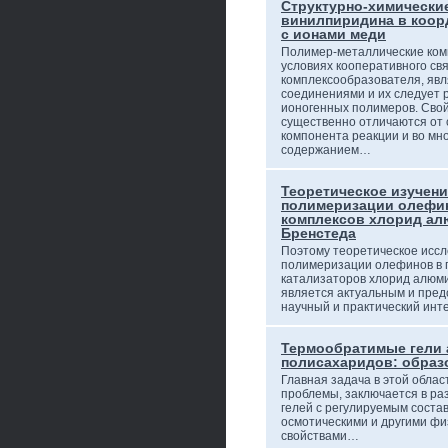
Структурно-химически
винилпиридина в коор
с ионами меди
Полимер-металлические ком
условиях кооперативного св
комплексообразователя, яв
соединениями и их следует 
ионогенных полимеров. Свой
существенно отличаются от 
компонента реакции и во мн
содержанием…
Теоретическое изучени
полимеризации олефин
комплексов хлорид ал
Бренстеда
Поэтому теоретическое исс
полимеризации олефинов в 
катализаторов хлорид алюм
является актуальным и пре
научный и практический ин
Термообратимые гели
полисахаридов: образ
Главная задача в этой облас
проблемы, заключается в ра
гелей с регулируемым состав
осмотическими и другими фи
свойствами…