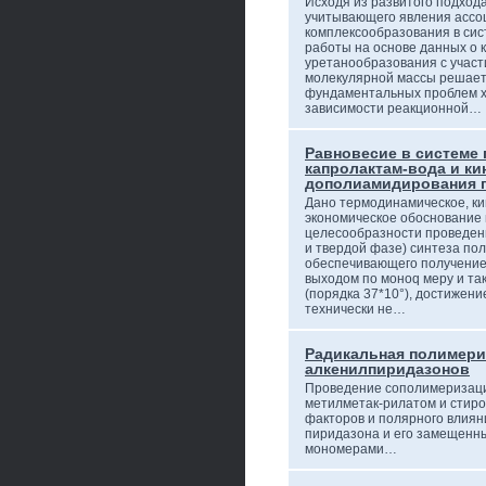
Исходя из развитого подхода
учитывающего явления ассо
комплексообразования в сис
работы на основе данных о 
уретанообразования с участ
молекулярной массы решает
фундаментальных проблем х
зависимости реакционной…
Равновесие в системе
капролактам-вода и ки
дополиамидирования 
Дано термодинамическое, ки
экономическое обоснование 
целесообразности проведени
и твердой фазе) синтеза по
обеспечивающего получение
выходом по моноq меру и та
(порядка 37*10°), достижени
технически не…
Радикальная полимери
алкенилпиридазонов
Проведение сополимеризаци
метилметак-рилатом и стир
факторов и полярного влиян
пиридазона и его замещенны
мономерами…