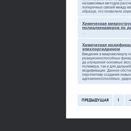
независимых методов рассч
поперечных связей между м
образце, что позволило оп
Химическая микростру
полиалкенамеров по д
…
Химическая модифика
эпихлоргидрином
Введение в макромолекулу 
реакционноспособных функц
да улучшения основных эксп
полимера, так и для дальн
модификации. Данное обсто
перспективу создания новых
адгезионноспособных, удар
ПРЕДЫДУЩАЯ
1