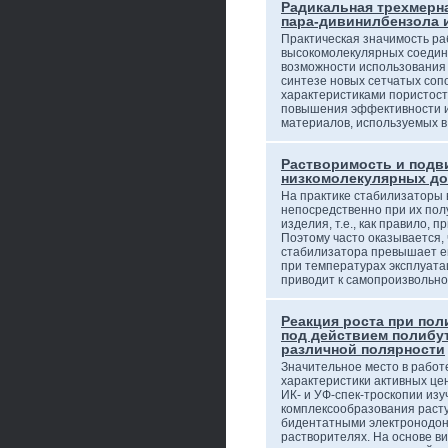
Радикальная трехмерн
пара-дивинилбензола 
Практическая значимость ра
высокомолекулярных соедин
возможности использования 
синтезе новых сетчатых со
характеристиками пористост
повышения эффективности и
материалов, используемых в
Растворимость и подв
низкомолекулярных до
На практике стабилизаторы 
непосредственно при их пол
изделия, т.е., как правило, 
Поэтому часто оказывается,
стабилизатора превышает е
при температурах эксплуата
приводит к самопроизвольн
Реакция роста при по
под действием полибу
различной полярности
Значительное место в работ
характеристики активных цен
ИК- и УФ-спек-троскопии из
комплексообразования раст
бидентатными электронодон
растворителях. На основе в