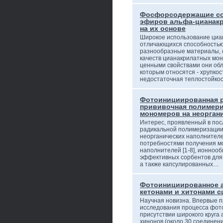
Фосфорсодержащие с
эфиров альфа-цианакр
на их основе
Широкое использование циа
отличающихся способностью
разнообразные материалы, 
качеств цианакрилатных мон
ценными свойствами они обл
которым относятся - хрупкос
недостаточная теплостойкос
Фотоинициированная 
прививочная полимер
мономеров на неорган
Интерес, проявленный в пос
радикальной полимеризации
неорганических наполнителе
потребностями получения м
наполнителей [1-8], ионнооб
эффективных сорбентов для 
а также капсулированных…
Фотоинициированное 
кетонами и хитонами 
Научная новизна. Впервые 
исследования процесса фот
присутствии широкого круга 
хинонов (около 30 соединен