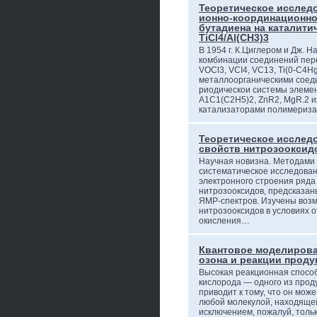
Теоретическое исслед
ионно-координационн
бутадиена на каталити
TiCl4/Al(CH3)3
В 1954 г. К.Циглером и Дж. Н
комбинации соединений пере
VOCl3, VCI4, VC13, Ti(0-C4Hg
металлоорганическими соедин
риодическои системы элемен
А1С1(С2Н5)2, ZnR2, MgR.2 и
катализаторами полимериза
Теоретическое исслед
свойств нитрозооксид
Научная новизна. Методами
систематическое исследован
электронного строения ряд
нитрозооксидов, предсказаны
ЯМР-спектров. Изучены воз
нитрозооксидов в условиях о
окисления…
Квантовое моделиров
озона и реакции проду
Высокая реакционная способ
кислорода — одного из про
приводит к тому, что он може
любой молекулой, находящей
исключением, пожалуй, тольк