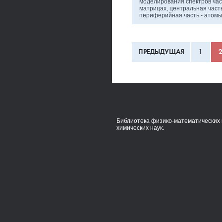
моделирования спектров час
матрицах, центральная часть
периферийная часть - атом
ПРЕДЫДУЩАЯ
1
Библиотека физико-математических 
химических наук.