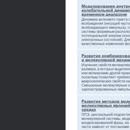
Моделирование внутр
колебательной динами
временном диапазоне
Динамика волнового пакета 
возбуждения (несущей часто
возбуждающего импульса), т
системы (взаимным располо
потенциальной энергии осно
электронных состояний). Дл
качественные изменения 
Развитие комбинирова
и молекулярной механ
Изучение свойств молекуляр
размера, в которых выделе
или молекулами другой прир
поскольку позволяет прибли
макроскопических свойств н
Смешанные молекулярные кла
зарегистрированные импул
Развитие методов мод
молекулярных явлений
средах
ППЭ, центральной подсисте
молекулярной системы, мо
конденсированной фазы, на
части зависит от постановки