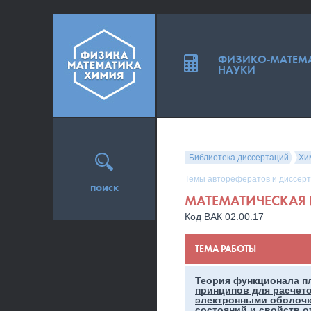
ФИЗИКО-МАТЕМ
НАУКИ
Библиотека диссертаций
Хи
Темы авторефератов и диссерт
поиск
МАТЕМАТИЧЕСКАЯ 
Код ВАК 02.00.17
ТЕМА РАБОТЫ
Теория функционала п
принципов для расчет
электронными оболочк
состояний и свойств о