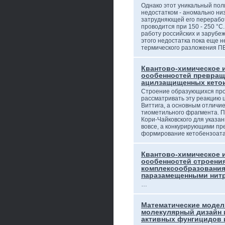
Однако этот уникальный по
недостатком - аномально ни
затрудняющей его переработ
проводится при 150 - 250 °
работу российских и зарубе
этого недостатка пока еще н
термического разложения 
Квантово-химическое 
особенностей превращ
ацилзащищенных кето
Строение образующихся про
рассматривать эту реакцию 
Виттига, а основным отличи
тиометильного фрагмента. П
Кори-Чайковского для указа
вовсе, а конкурирующими п
формирование кетобензоата
Квантово-химическое 
особенностей строени
комплексообразования
паразамещенными нит
…
Математические модел
молекулярный дизайн 
активных фунгицидов 