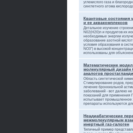
углекислого газа и благородн
синглетного атома кислород
Квантовые состояния 
и ее аквакомплексов
Детальное изучение строени
N02(H20)n и продуктов их и
необходимые энергии излуч
образование азотной кислот
условия образования в сист
NO3") в высокой концентраци
использованы для объясне
Математические модел
молекулярный дизайн 
аналогов простагланд
Область синтетической хими
Стимулирование родов, пре
лечение бронхиальной астм
заболеваний - вот далеко н
показаний для применения П
испытывает промышленное ж
препараты используются дл
Неадиабатические пер
межмолекулярным вза
инертный газ-галоген
Типичный пример представляе