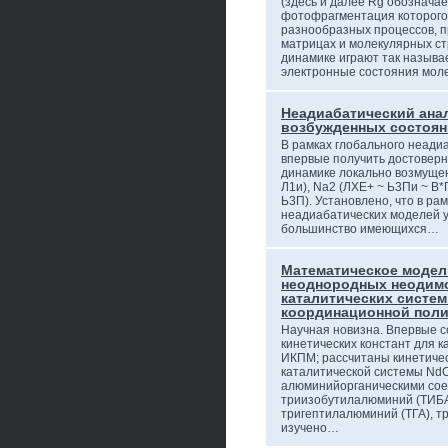
(здесь и далее Rg обозначае
фотофрагментация которого
разнообразных процессов, 
матрицах и молекулярных стру
динамике играют так назыв
электронные состояния мол
Неадиабатический анал
возбужденных состоян
В рамках глобального неади
впервые получить достоверн
динамике локально возмущен
Л1и), Na2 (ЛХЕ+ ~ Ь3Пи ~ В*П
Ь3П). Установлено, что в ра
неадиабатических моделей у
большинство имеющихся…
Математическое модел
неоднородных неодим
каталитических систем
координационной поли
Научная новизна. Впервые с
кинетических констант для к
ИКПМ; рассчитаны кинетиче
каталитической системы Nd
алюминийорганическими со
триизобутилалюминий (ТИБА
тригептилалюминий (ТГА), т
изучено…