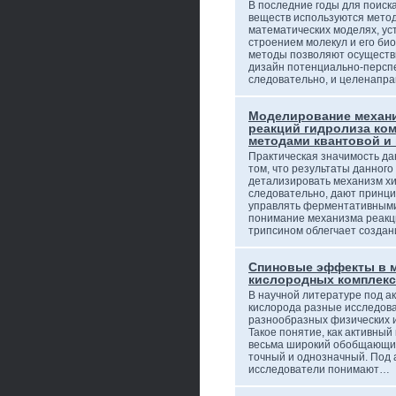
В последние годы для поиск
веществ используются мето
математических моделях, у
строением молекул и его би
методы позволяют осуществ
дизайн потенциально-перспе
следовательно, и целенапр
Моделирование механ
реакций гидролиза к
методами квантовой и
Практическая значимость да
том, что результаты данног
детализировать механизм хи
следовательно, дают принц
управлять ферментативными 
понимание механизма реакц
трипсином облегчает создан
Спиновые эффекты в 
кислородных комплекс
В научной литературе под а
кислорода разные исследов
разнообразных физических и 
Такое понятие, как активный
весьма широкий обобщающий 
точный и однозначный. Под
исследователи понимают…