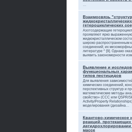
…
Взаимосвязь "структу
жидкокристаллических
гетероциклических со
Азотсодержащие гетероцикл
проявляют ярко выраженную 
жидкокристаллическом сост
широко распространенным 
соединений; их мезоморфны
литературе ^ [9]. Однако ок
выявить закономерности из
Выявление и исследов
функциональных харак
типов пестицидов
Для выявления зависимосте
химических соединений, кон
перспективных структур и п
математические методы анал
свойство» (ССС или QSPR/SPR 
Activity/Property Relationshi
моделирования (дизайна…
Квантово-химическое 
реакций, протекающих
дегидрохлорировании
массе