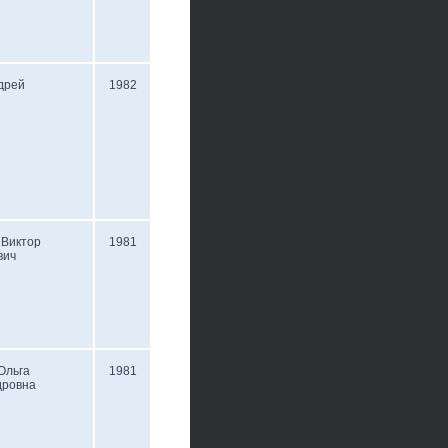
дрей
1982
 Виктор
1981
вич
Ольга
1981
дровна