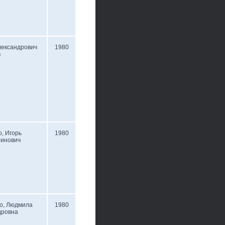
лександрович
1980
в
, Игорь
1980
тинович
о, Людмила
1980
дровна