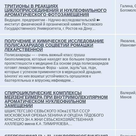
ТРИТИОНЫ В РЕАКЦИЯХ
Галина,
ЦИКЛОПРИСОЕДИНЕНИЯ И НУКЛЕОФИЛЬНОГО
Богомол
АРОМАТИЧЕСКОГО ФОТОЗАМЕЩЕНИЯ
Ведущее. предприятие - Ндучно-всследовательсклй ■•
институт фиаячеокой й органической химия Ростовского
Государственного Университета, г. Ростов на Дону…
ПОЛУЧЕНИЕ И ХИМИЧЕСКОЕ ИССЛЕДОВАНИЕ
Яковлев,
ПОЛИСАХАРИДОВ СОЦВЕТИЙ РОМАШКИ
Иванови
ЛЕКАРСТВЕННОЙ
Полисахариды — - очень важный класс грушш
биополимеров, которые находят все большее применение в
прогястгешости к медицине.Еа основе ряда полисахаридов
готовят лекарственные Форш - ыази, эцуль^ша, гедн,
которые с успехом применяется в мгдяцшской драдшке.
Ыногиз' из них вошкгшг устойчивость оргшшгиов к
базтерлгльныа и влруснкц ивфеквдям…
СПИРОЦИКЛИЧЕСКИЕ КОМПЛЕКСЫ
Валерий
МЕЙЗЕНГЕЙМЕРА ПРИ ВНУТРИМОЛЕКУЛЯРНОМ
Минов
АРОМАТИЧЕСКОМ НУКЛЕОФИЛЬНОМ
ЗАМЕЩЕНИИ
ШШИСТЕГС1ВО СЕВЬСКОГО ХОеа1'£ТБЛ СССР
МОСКОВСКАЯ ОРЕКЫА 5ЕНИНА И ОРЦЕНА ТЙДОБОГО
КРАСНОГО ЗН А ЖНИ С85ЬСК0ХОЗЯЙСТБЕННАЯ
АХЛЛЕШЮ вменв К.А .ТИМИРЯЗЕВА…