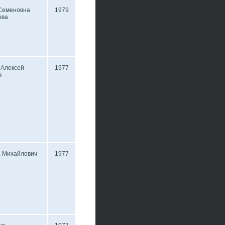
 Семеновна
1979
ова
 Алексей
1977
ч
, Михайлович
1977