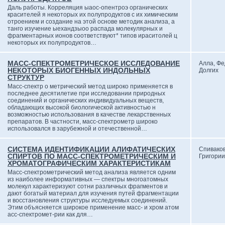
Даль работы. Корреляция ыаос-опентроэ органических
красителей я некоторых их полупродуктов с их химическим
отроением и создание на этой основе методик анализа, а
танго изучение ыехандзыоо распада молекулярных и
фрагментарных ионов соответствуют* типов ираситолей ц
некоторых их полупродуктов…
МАСС-СПЕКТРОМЕТРИЧЕСКОЕ ИССЛЕДОВАНИЕ
Алла, Ф
НЕКОТОРЫХ БИОГЕННЫХ ИНДОЛЬНЫХ
Долгих
СТРУКТУР
Масс-спектр о метрический метод широко применяется в
последнее десятилетие при исследовании природных
соединений и органических индивидуальных веществ,
обладающих высокой биологической активностью н
возможностью использования в качестве лекарственных
препаратов. В частности, масс-спектрометр широко
использовался в зарубежной и отечественной…
СИСТЕМА ИДЕНТИФИКАЦИИ АЛИФАТИЧЕСКИХ
Спиваков
СПИРТОВ ПО МАСС-СПЕКТРОМЕТРИЧЕСКИМ И
Григори
ХРОМАТОГРАФИЧЕСКИМ ХАРАКТЕРИСТИКАМ
Масс-спектрометрический метод анализа является одним
из наиболее информативных — спектры многоатомных
молекул характеризуют сотни различных фрагментов и
дают богатый материал для изучения путей фрагментации
и восстановления структуры исследуемых соединений.
Этим объясняется широкое применение масс- и хром атом
асс-спектромет-рии как для…