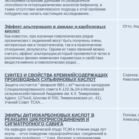
экспериментальными данными по реакционной
способности гетероциклических аналогов бифенила, а
также отсутствие комплексного подхода к этой проблеме
побудило нас начать настоящее исследование…
Эффект альтернации в амидах н-карбоновых
Отто, Ан
кислот
Как известно, при изучении гомологических рядов
органических с оединений могут быть получены очень
интересные как в теоретическом, так и в практическом
отношении, результаты. Одним из таких явлений можно
считать эффект альтернации,который проявляется четко в
различных физико-химических параметрах и свойствах
веществ именно в гомологических рядах…
СИНТЕЗ И СВОЙСТВА КРЕМНИЙСОДЕРЖАЩИХ
Сергеев,
ПРОИЗВОДНЫХ СУЛЬФИНОВЫХ КИСЛОТ
Николае
Защита состоится " февраля I9B1 г, вУ^часов на заседании
Специализированного совета К-120.3Ь,04 в Московской
сельскохозяйственной Академии им. К.А. Тимирязева.
Адрео: 127ЬЬ0, Ыоснва И-550, Тимирнаевокая ул., 41),
Учений Совет ТСХА…
ЭФИРЫ ДИТИОКАРБОНОВЫХ КИСЛОТ В
Попова, 
РЕАКЦИЯХ ЦИКЛОПРИСОЕДИНЕНИЯ И
Алексан
СИГМАТРОПНОГО СДВИГА
На кафедре органической хпудз ТСЖІ в теченке рада лот
изуча-.. -ется поведенке сераорганйчссказ: соединений в.
реакциях подобного ~ " топа. Интерес а органическим