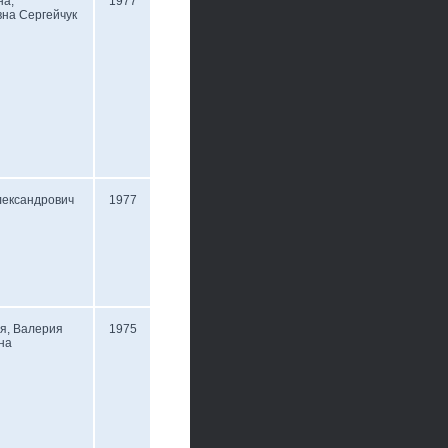
на,
1977
на Сергейчук
лександрович
1977
я, Валерия
1975
на