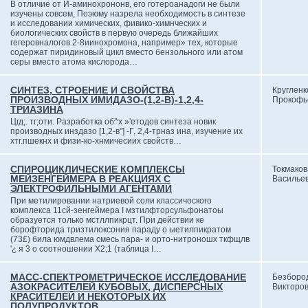
В отличие от Й-аминохрононв, его готероанадоги не были
изучены совсем, Поэюму назрела необходимость в синтезе
и исследовании химических, фивико-химнческих и
биологических свойств в первую очередь ближайших
гегеровналогов 2-8иинохромона, например» тех, которые
содержат пиридиновый цикл вместо бензольного или атом
серы вместо атома кислорода…
СИНТЕЗ, СТРОЕНИЕ И СВОЙСТВА
Кругленк
ПРОИЗВОДНЫХ ИМИДАЗО-(1,2-В)-1,2,4-
Прокофь
ТРИАЗИНА
Цгд;. тг;оти. Разработка об^х »'етодов синтеза новик
производных инздазо [1,2-в"] -Г, 2,4-трназ ина, изучение их
хтг.пшекнх и физи-ко-хнмичесиих свойств…
СПИРОЦИКЛИЧЕСКИЕ КОМПЛЕКСЫ
Токмаков
МЕЙЗЕНГЕЙМЕРА В РЕАКЦИЯХ С
Василье
ЭЛЕКТРОФИЛЬНЫМИ АГЕНТАМИ
При метилировании натриевой соли классичоского
комплекса 11сй-зенгеймера I мзтилфторсульфонатоы
образуется только мстллпикрцт. При действии ке
борофторида тризтилоксония параду о ыетилпикратом
(73£) била юмдвлема смесь пара- и орто-нитроношх ткфщлв
'¿ я 3 о соотношении Х2;1 (таблица I…
МАСС-СПЕКТРОМЕТРИЧЕСКОЕ ИССЛЕДОВАНИЕ
Безбород
АЗОКРАСИТЕЛЕЙ КУБОВЫХ, ДИСПЕРСНЫХ
Викторо
КРАСИТЕЛЕЙ И НЕКОТОРЫХ ИХ
ПОЛУПРОДУКТОВ