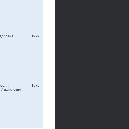
едоровна
1979
ский,
1979
и Израйлевич