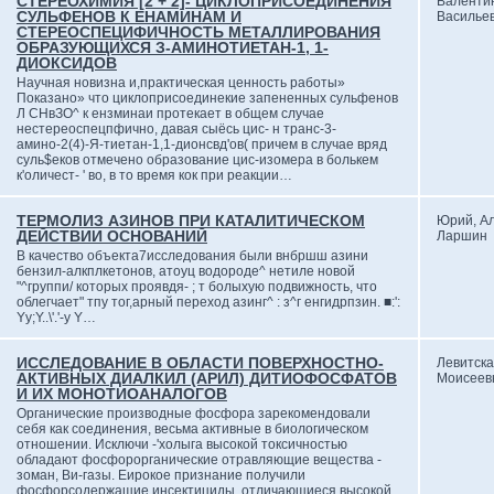
СТЕРЕОХИМИЯ [2 + 2]- ЦИКЛОПРИСОЕДИНЕНИЯ
Валенти
СУЛЬФЕНОВ К ЕНАМИНАМ И
Васильев
СТЕРЕОСПЕЦИФИЧНОСТЬ МЕТАЛЛИРОВАНИЯ
ОБРАЗУЮЩИХСЯ З-АМИНОТИЕТАН-1, 1-
ДИОКСИДОВ
Научная новизна и,практическая ценность работы»
Показано» что циклоприсоединекие запененных сульфенов
Л СНвЗО^ к ензминаи протекает в общем случае
нестереоспецпфично, давая сыёсь цис- н транс-3-
амино-2(4)-Я-тиетан-1,1-дионсвд'ов( причем в случае вряд
суль$еков отмечено образование цис-изомера в болькем
к'оличест- ' во, в то время кок при реакции…
ТЕРМОЛИЗ АЗИНОВ ПРИ КАТАЛИТИЧЕСКОМ
Юрий, А
ДЕЙСТВИИ ОСНОВАНИЙ
Ларшин
В качество объекта7исследования были внбршш азини
бензил-алкплкетонов, атоуц водороде^ нетиле новой
"^группи/ которых проявдя- ; т болыхую подвижность, что
облегчает" тпу тог,арный переход азинг^ : з^г енгидрпзин. ■:':
Yy;Y..\'.'-у Y…
ИССЛЕДОВАНИЕ В ОБЛАСТИ ПОВЕРХНОСТНО-
Левитска
АКТИВНЫХ ДИАЛКИЛ (АРИЛ) ДИТИОФОСФАТОВ
Моисеев
И ИХ МОНОТИОАНАЛОГОВ
Органические производные фосфора зарекомендовали
себя как соединения, весьма активные в биологическом
отношении. Исключи -'холыга высокой токсичностью
обладают фосфорорганические отравляющие вещества -
зоман, Ви-газы. Еирокое признание получили
фосфорсодержащие инсектициды, отличающиеся высокой