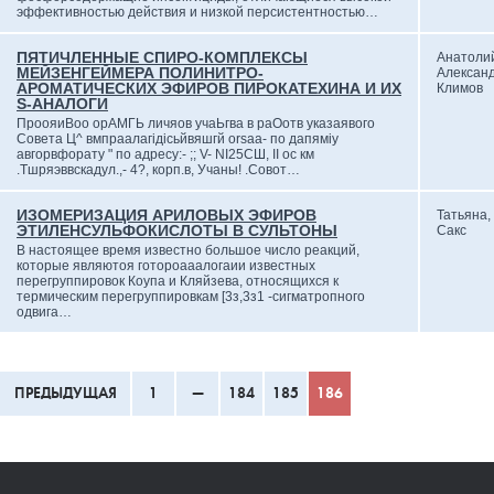
эффективностью действия и низкой персистентностью…
ПЯТИЧЛЕННЫЕ СПИРО-КОМПЛЕКСЫ
Анатоли
МЕЙЗЕНГЕЙМЕРА ПОЛИНИТРО-
Алексан
АРОМАТИЧЕСКИХ ЭФИРОВ ПИРОКАТЕХИНА И ИХ
Климов
S-АНАЛОГИ
ПроояиВоо орАМГЬ личяов учаЬгва в раОотв указаявого
Совета Ц^ вмпраалагідісьйвяшгй orsaa- по дапяміу
авгорвфорату " по адресу:- ;; V- NІ25СШ, II ос км
.Тшряэввскадул.,- 4?, корп.в, Учаны! .Совот…
ИЗОМЕРИЗАЦИЯ АРИЛОВЫХ ЭФИРОВ
Татьяна
ЭТИЛЕНСУЛЬФОКИСЛОТЫ В СУЛЬТОНЫ
Сакс
В настоящее время известно большое число реакций,
которые являютоя готороааалогаии известных
перегруппировок Коупа и Кляйзева, относящихся к
термическим перегруппировкам [3з,3з1 -сигматропного
одвига…
ПРЕДЫДУЩАЯ
1
—
184
185
186