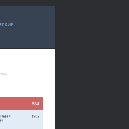
ЕСКИЕ
тХим.
ГОД
 Павел
1982
ич