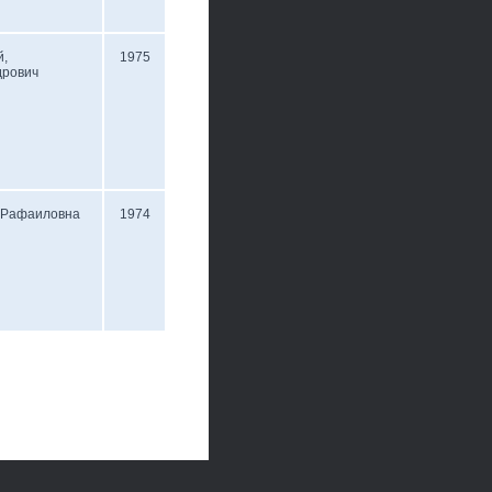
й,
1975
дрович
, Рафаиловна
1974