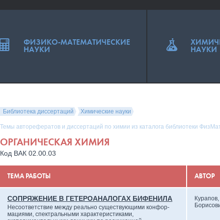
ФИЗИКО-МАТЕМАТИЧЕСКИЕ
ХИМИЧ
НАУКИ
НАУКИ
Библиотека диссертаций
Химические науки
Темы авторефератов и диссертаций по химии из каталога библиотеки ФизМа
ОРГАНИЧЕСКАЯ ХИМИЯ
Код ВАК 02.00.03
ТЕМА РАБОТЫ
АВТОР
СОПРЯЖЕНИЕ В ГЕТЕРОАНАЛОГАХ БИФЕНИЛА
Курапов,
Борисов
Несоответствие между реально существующими конфор-
мациями, спектральными характеристиками,