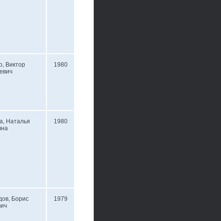
о, Виктор
1980
евич
а, Наталья
1980
вна
ов, Борис
1979
вич