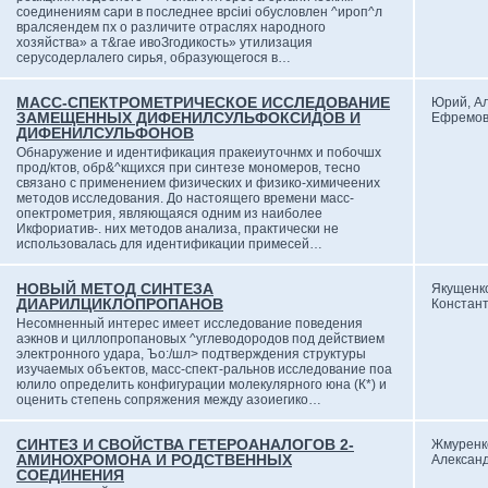
соединениям сари в последнее врсіиі обусловлен ^ироп^л
вралсяендем пх о различите отраслях народного
хозяйства» а т&гае ивоЗгодикость» утилизация
серусодерлалего сирья, образующегося в…
МАСС-СПЕКТРОМЕТРИЧЕСКОЕ ИССЛЕДОВАНИЕ
Юрий, А
ЗАМЕЩЕННЫХ ДИФЕНИЛСУЛЬФОКСИДОВ И
Ефремо
ДИФЕНИЛСУЛЬФОНОВ
Обнаружение и идентификация пракеиуточнмх и побочшх
прод/ктов, обр&^кщихся при синтезе мономеров, тесно
связано с применением физических и физико-химичеених
методов исследования. До настоящего времени масс-
опектрометрия, являющаяся одним из наиболее
Икфориатив-. них методов анализа, практически не
использовалась для идентификации примесей…
НОВЫЙ МЕТОД СИНТЕЗА
Якущенко
ДИАРИЛЦИКЛОПРОПАНОВ
Констан
Несомненный интерес имеет исследование поведения
аэкнов и циллопропановых ^углеводородов под действием
электронного удара, Ъо:/шл> подтверждения структуры
изучаемых объектов, масс-спект-ральнов исследование поа
юлило определить конфигурации молекулярного юна (К*) и
оценить степень сопряжения между азоиегико…
СИНТЕЗ И СВОЙСТВА ГЕТЕРОАНАЛОГОВ 2-
Жмуренк
АМИНОХРОМОНА И РОДСТВЕННЫХ
Алексан
СОЕДИНЕНИЯ