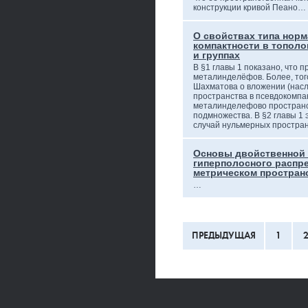
конструкции кривой Пеано…
О свойствах типа норм
компактности в тополо
и группах
В §1 главы 1 показано, что 
металинделёфов. Более, тог
Шахматова о вложении (нас
пространства в псевдокомпа
металинделефово пространст
подмножества. В §2 главы 1 
случай нульмерных простра
Основы двойственной 
гиперполосного распре
метрическом простран
…
ПРЕДЫДУЩАЯ
1