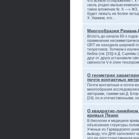
что всякое отображение /: X
сколь угодно малым измене
такое вложение fe: X —» Ж3, 
будет лежать не более четыр
X. Укажем, что…
Многообразия Римана-
Вплоть до начала 60-х годов
применении несимметрическ
GRT не находила широкой по
теоретиков. Толчком к изуче
Кибла (см. [33]) и Д. Сциямы 
друг от друга установили св
связности V и спин тензоро
О геометрии характери
почти контактных метр
Почти контактные и почти к
многообразия исследовалис
авторами, такими как Д. Блэр 
[24]. по и отечественными, н
О квадратно-линейном
кривых Пеано
В биологии и медицине кри
объяснения структуры головно
Ученые из Гарвардского уни
выводу, что ДНК заполняет к
что ее пространственная ко