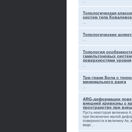
…
Топологическая класс
систем типа Ковалевс
…
Топологические аспек
…
Топология особенност
гамильтоновых систем
поверхностями уровня
…
Три-ткани Бола с тенз
минимального ранга
…
ARG-деформации пове
внешней кривизны с к
пространстве при внеш
Пусть некоторая величина А,
при бесконечно малой дефор
поверхности в величину Ае, 
виде…