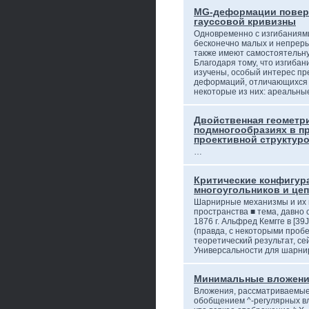
MG-деформации повер
гауссовой кривизны
Одновременно с изгибаниями
бесконечно малых и непреры
также имеют самостоятельну
Благодаря тому, что изгиба
изучены, особый интерес пр
деформаций, отличающихся 
некоторые из них: ареальн
Двойственная геометри
подмногообразиях в пр
проективной структур
…
Критические конфигу
многоугольников и це
Шарнирные механизмы и их
пространства ■ тема, давно 
1876 г. Альфред Кемгге в [3
(правда, с некоторыми проб
теоретический результат, се
Универсальности для шарн
Минимальные вложени
Вложения, рассматриваемые 
обобщением ^-регулярных вл