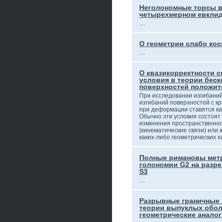
Неголономные торсы в
четырехмерном евклид
…
О геометрии слабо кос
…
О квазикорректности 
условия в теории бес
поверхностей положит
При исследовании изгибаний
изгибаний поверхностей с к
при деформации ставятся ка
Обычно эти условия состоят 
изменения пространственно
(кинематические связи) или 
каких-либо геометрических 
Полные римановы метр
голономии G2 на разре
S3
…
Разрывные граничные 
теории выпуклых обол
геометрические анало