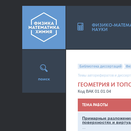
ФИЗИКО-МАТЕМ
НАУКИ
Библиотека диссертаций
Фи
Темы авторефератов и диссерт
поиск
ГЕОМЕТРИЯ И ТОП
Код ВАК 01.01.04
ТЕМА РАБОТЫ
Примарные разложения
поверхностях и вирту
…