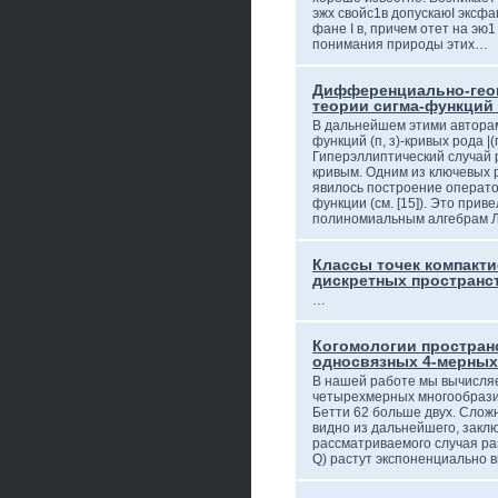
эжх свойс1в допускаюI эксф
фане I в, причем отет на эю
понимания природы этих…
Дифференциально-гео
теории сигма-функций
В дальнейшем этими авторам
функций (п, з)-кривых рода |(
Гиперэллиптический случай р
кривым. Одним из ключевых 
явилось построение операто
функции (см. [15]). Это прив
полиномиальным алгебрам
Классы точек компакт
дискретных пространс
…
Когомологии простран
односвязных 4-мерных
В нашей работе мы вычисляе
четырехмерных многообразий
Бетти 62 больше двух. Сложн
видно из дальнейшего, заклю
рассматриваемого случая ра
Q) растут экспоненциально 