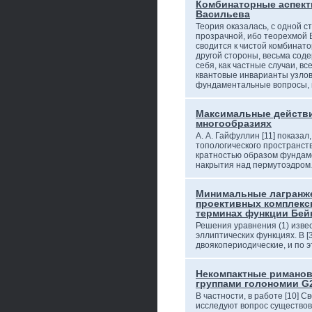
Комбинаторные аспект
Васильева
Теория оказалась, с одной с
прозрачной, ибо теорехмой 
сводится к чистой комбинато
другой стороны, весьма сод
себя, как частные случаи, в
квантовые инварианты узлов
фундаментальные вопросы,
Максимальные действи
многообразиях
А. А. Гайфуллин [11] показал
топологического пространст
кратностью образом фундам
накрытия над пермутоэдро
Минимальные лагранж
проективных комплекс
терминах функции Бей
Решения уравнения (1) изве
эллиптических функциях. В [
двоякопериодические, и по
Некомпактные риманов
группами голономии G2,
В частности, в работе [10] С
исследуют вопрос существов