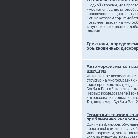
С одной стороны, для просто
имеется описание многообра
пересечения вещественных к
К2т, на котором тор Тт дейс
позволяет ввести на многооб
такую что естественное дей
гладким…
Три-ткани, определяе
обыкновенных диффер
…
Автоморфизмы контакт
структур
Интенсивное исследование к
структур на многообразиях н
годов прошлого века, когда п
Бутби и Ванга2, посвященны
Первых исследователей кон
интересовали преимуществе
Так, например, Бутби и Ванг
Геометрия тензора ко
приближенно келеров
Одним из факюров, обуславл
прострапсI вам, являося их 
многообразиям, богатство г
хорошо известно. Возникает 