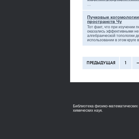
…
Пучковые когомологии
пространств Чу
Тот факт, что при изучении 
оказались эффективными н
алгебраической топологии д
использовании в этом круге
ПРЕДЫДУЩАЯ
1
Библиотека физико-математических 
химических наук.