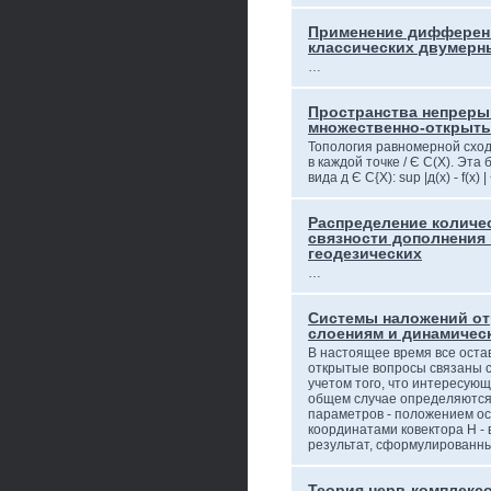
Применение дифферен
классических двумерн
…
Пространства непреры
множественно-открыты
Топология равномерной сход
в каждой точке / Є С(Х). Эта
вида д Є С{X): sup |д(х) - f(x) |
Распределение количе
связности дополнения 
геодезических
…
Системы наложений от
слоениям и динамичес
В настоящее время все оста
открытые вопросы связаны с
учетом того, что интересующ
общем случае определяются
параметров - положением ос
координатами ковектора Н - 
результат, сформулированн
Теория нерв-комплексо