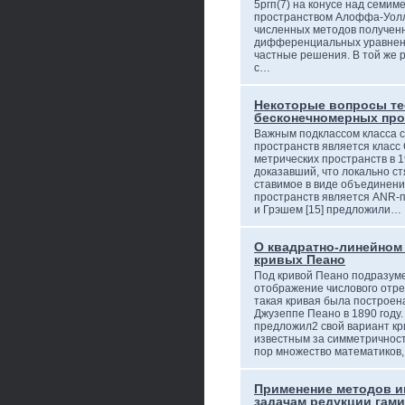
5ргп(7) на конусе над семим
пространством Алоффа-Уолл
численных методов получен
дифференциальных уравнен
частные решения. В той же 
с…
Некоторые вопросы те
бесконечномерных про
Важным подклассом класса 
пространств является класс 
метрических пространств в 19
доказавший, что локально ст
ставимое в виде объединени
пространств является ANR-пр
и Грэшем [15] предложили…
О квадратно-линейном
кривых Пеано
Под кривой Пеано подразум
отображение числового отре
такая кривая была построен
Джузеппе Пеано в 1890 году.
предложил2 свой вариант кр
известным за симметричност
пор множество математиков
Применение методов и
задачам редукции гам