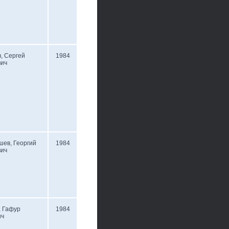
, Сергей
1984
вич
ев, Георгий
1984
вич
, Гафур
1984
ич