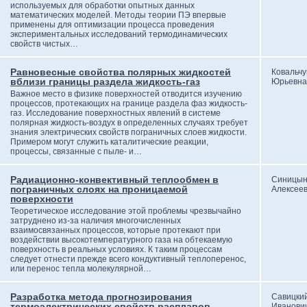
используемых для обработки опытных данных
математических моделей. Методы теории ПЭ впервые
применены для оптимизации процесса проведения
экспериментальных исследований термодинамических
свойств чистых…
Равновесные свойства полярных жидкостей
Ковальчу
вблизи границы раздела жидкость-газ
Юрьевна
Важное место в физике поверхностей отводится изучению
процессов, протекающих на границе раздела фаз жидкость-
газ. Исследование поверхностных явлений в системе
полярная жидкость-воздух в определенных случаях требует
знания электрических свойств пограничных слоев жидкости.
Примером могут служить каталитические реакции,
процессы, связанные с пыле- и…
Радиационно-конвективный теплообмен в
Синицын
пограничных слоях на проницаемой
Алексее
поверхности
Теоретическое исследование этой проблемы чрезвычайно
затруднено из-за наличия многочисленных
взаимосвязанных процессов, которые протекают при
воздействии высокотемпературного газа на обтекаемую
поверхность в реальных условиях. К таким процессам
следует отнести прежде всего кондуктивный теплоперенос,
или перенос тепла молекулярной…
Разработка метода прогнозирования
Савицкий
термоэлектрических свойств расплавов
Иванови