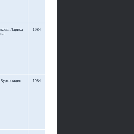
кова, Лариса
1984
вна
 Бурхонидин
1984