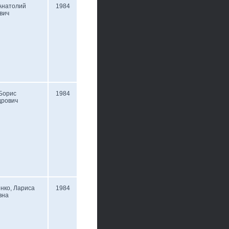
Анатолий
1984
вич
Борис
1984
дрович
нко, Лариса
1984
вна