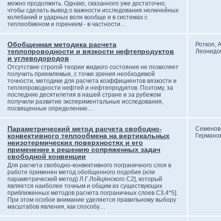
можно продолжить. Однако, сказанного уже достаточно,
чтобы сделать вывод о важности исследования нелинейных
колебаний и ударных волн вообще и в системах с
теплообменом и горением - в частности…
Обобщенная методика расчета
Роткоп, 
теплопроводности и вязкости нефтепродуктов
Леонидо
и углеводородов
Отсутствие строгой теории жидкого состояния не позволяет
получить приемлемые, с точки зрения необходимой
точности, методики для расчета коэффициентов вязкости и
теплопроводности нефтей и нефтепродуктов. Поэтому, за
последние десятилетия в нашей стране и за рубежом
получили развитие экспериментальные исследования,
посвященные определению…
Параметрический метод расчета свободно-
Семенов
конвективного теплообмена на вертикальных
Германо
неизотермических поверхностях и его
применение к решению сопряженных задач
свободной конвенции
Для расчета свободно-конвективного пограничного слоя в
работе применен метод обобщенного подобия (или
параметрический метод) Л.Г.Лойцянского С2], который
является наиболее точным и общим из существующих
приближенных методов расчета пограничных слоев С3,4*5].
При этом особое внимание уделяется правильному выбору
масштабов явления, как способу…