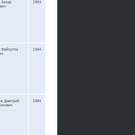
 Захар
1984
вич
, Файзулла
1984
ич
в, Дмитрий
1984
тинович