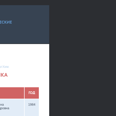
ЕСКИЕ
атХим.
ИКА
ГОД
нна
1984
дровна