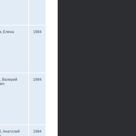
к, Елена
1984
, Валерий
1984
вич
, Анатолий
1984
ч