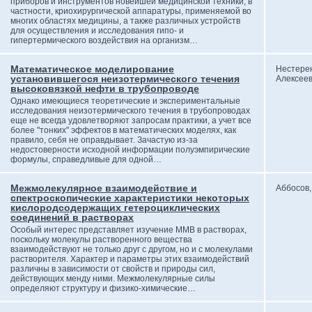
приборов и инструментов новейшей медицинской техники, в
частности, криохирургической аппаратуры, применяемой во
многих областях медицины, а также различных устройств
для осуществления и исследования гипо- и
гипертермического воздействия на организм…
Математическое моделирование
Нестерен
установившегося неизотермического течения
Алексее
высоковязкой нефти в трубопроводе
Однако имеющиеся теоретические и экспериментальные
исследования неизотермического течения в трубопроводах
еще не всегда удовлетворяют запросам практики, а учет все
более "тонких" эффектов в математических моделях, как
правило, себя не оправдывает. Зачастую из-за
недостоверности исходной информации полуэмпирические
формулы, справедливые для одной…
Межмолекулярное взаимодействие и
Аббосов,
спектроскопические характеристики некоторых
кислородсодержащих гетероциклических
соединений в растворах
Особый интерес представляет изучение ММВ в растворах,
поскольку молекулы растворенного вещества
взаимодействуют не только друг с другом, но и с молекулами
растворителя. Характер и параметры этих взаимодействий
различны в зависимости от свойств и природы сил,
действующих менду ними. Межмолекулярные силы
определяют структуру и физико-химические…