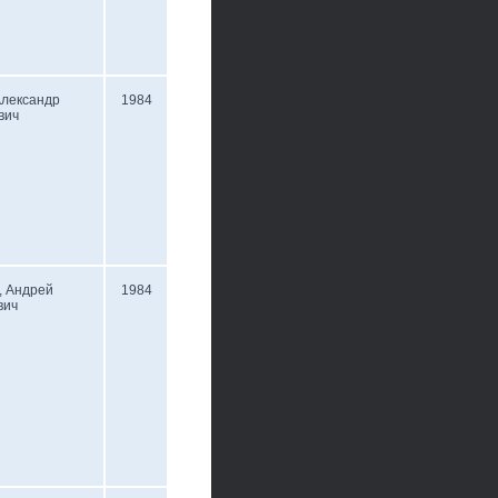
Александр
1984
вич
, Андрей
1984
вич