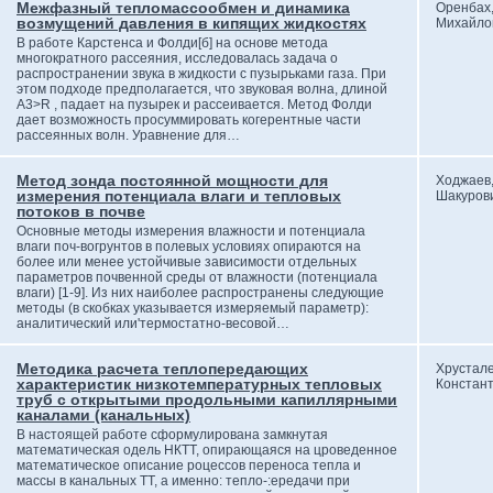
Межфазный тепломассообмен и динамика
Оренбах,
возмущений давления в кипящих жидкостях
Михайло
В работе Карстенса и Фолди[б] на основе метода
многократного рассеяния, исследовалась задача о
распространении звука в жидкости с пузырьками газа. При
этом подходе предполагается, что звуковая волна, длиной
A3>R , падает на пузырек и рассеивается. Метод Фолди
дает возможность просуммировать когерентные части
рассеянных волн. Уравнение для…
Метод зонда постоянной мощности для
Ходжаев
измерения потенциала влаги и тепловых
Шакуров
потоков в почве
Основные методы измерения влажности и потенциала
влаги поч-вогрунтов в полевых условиях опираются на
более или менее устойчивые зависимости отдельных
параметров почвенной среды от влажности (потенциала
влаги) [1-9]. Из них наиболее распространены следующие
методы (в скобках указывается измеряемый параметр):
аналитический или'термостатно-весовой…
Методика расчета теплопередающих
Хрустале
характеристик низкотемпературных тепловых
Констан
труб с открытыми продольными капиллярными
каналами (канальных)
В настоящей работе сформулирована замкнутая
математическая одель НКТТ, опирающаяся на цроведенное
математическое описание роцессов переноса тепла и
массы в канальных ТТ, а именно: тепло-:ередачи при