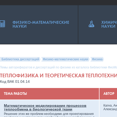
ФИЗИКО-МАТЕМАТИЧЕСКИЕ
ХИМИЧ
НАУКИ
НАУКИ
Библиотека диссертаций
Физико-математические науки
Физика
Темы авторефератов и диссертаций по физике из каталога библиотеки ФизМ
ТЕПЛОФИЗИКА И ТЕОРЕТИЧЕСКАЯ ТЕПЛОТЕХН
Код ВАК 01.04.14
ТЕМА РАБОТЫ
АВТОР
Математическое моделирование процессов
Кагна, А
теплообмена в биологической ткани
Алексан
Решение этих же проблем необходимо для проектирования