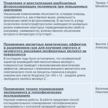
Плавление и кристализация карбоцепных
Тарара, 
фторосодержащих полимеров при повышенных
Михайло
давлениях
Указанными изменениями объясняется, в первую очередь,
специфичность и, как отмечено выше, уникальность
физических свойств фторполимеров). В частности, в ряду
полиэтилен-политетрафторэтилен наблюдается аномально
резкое изменение некоторых термодинамических свойств
(например, сжимаемости), количественное объяснение
которого в литературе отсутствует…
Применение магнитных кинетических эффектов
Фролов, 
в разреженном газе для изучения упругого и
Алексан
неупругого рассеяния несферичных молекул на
поверхности
В последние годы было установлено, что несферичный
характер взаимодействия многоатомных молекул с
поверхностью приводит к возникновению кинетических
эффектов, связанных с влиянием внешнего магнитного или
электрического поля на процессы переноса в кнудсе-
новском газе (число Кнудсена 1(п =í/lл » I £ - средняя длина
свободного пробега молекул Z…
Применение теории планирования
Васильче
эксперимента в теплофизических
Николае
исследованиях
Научная новизна работы. В работе предложен способ
последовательного планирования теплофизического
эксперимента с поэтапной проверкой адекватности