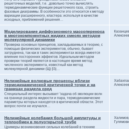
решеточных моделей, т.е. .довольно точно вычислять
термодинамические функции решеточного газа, .строить
фазовые диаграммы. В особенности это относится к методу
вариации расширенного, кластера: используя в качестве
исходных, приближений решения…
Моделирование диффузионного массопереноса
Казанцев
в многокомпонентных жидких смесях методом
Алексее
молекулярной динамики
Проверка основных принципов, закладываемых в теорию, с
помощью физических экспериментов, обычно, бывает
затруднена, так как в таких экспериментах всегда имеется
влияние посторонних эффектов. Идеальным методом
проверки теорий является в настоящее время метод
численного эксперимента, известный как метод
молекулярной динамики (Щ) [l3j…
Нелинейные волновые процессы вблизи
Хабахпаш
термодинамической критической точки и на
Алексее
границах раздела сред
Специальный интерес вызывает 'задача об эволюции волн
на границе раздела жидкости и пара, термодинамические
параметры которых находятся в критической области. Этот
вопрос почти не изучался…
Нелинейные колебания большой амплитуды и
Халимов
теплообмен в полуоткрытой трубе
Гулямов
Цримеры возникновения сильных колебаний в технике