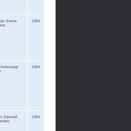
ая, Елена
1984
вна
 Александр
1984
ч
о, Евгений
1984
рович