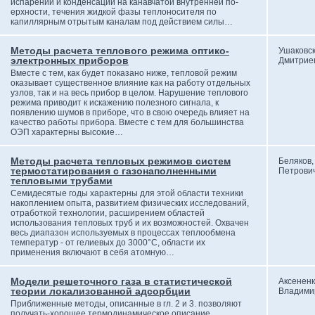
испарении и конденсации на канавчатой внутренней по-
ерхности, течения жидкой фазы теплоносителя по
капиллярным отрытым каналам под действием силы…
Методы расчета теплового режима оптико-
Ушаковск
электронных приборов
Дмитрие
Вместе с тем, как будет показано ниже, тепловой режим
оказывает существенное влияние как на работу отдельных
узлов, так и на весь прибор в целом. Нарушение теплового
режима приводит к искажению полезного сигнала, к
появлению шумов в приборе, что в свою очередь влияет на
качество работы прибора. Вместе с тем для большинства
ОЭП характерны высокие…
Методы расчета тепловых режимов систем
Беляков,
термостатирования с газонаполненными
Петрови
тепловыми трубами
Семидесятые годы характерны для этой области техники
накоплением опыта, развитием физических исследований,
отработкой технологии, расширением областей
использования тепловых труб и их возможностей. Охвачен
весь диапазон используемых в процессах теплообмена
температур - от гелиевых до 3000°С, области их
применения включают в себя атомную…
Модели решеточного газа в статистической
Аксененк
теории локализованной адсорбции
Владими
Приближенные методы, описанные в гл. 2 и 3. позволяют
получать-хорошее термодинамическое описание