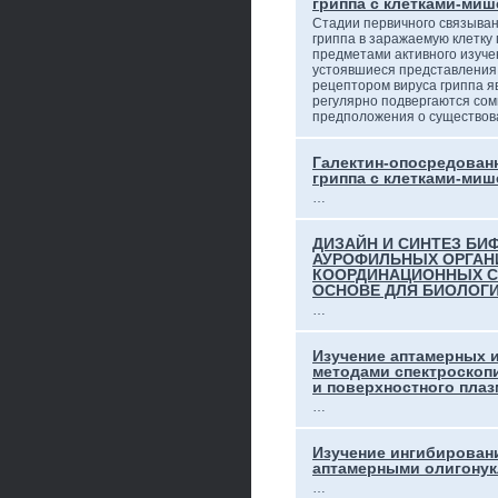
гриппа с клетками-ми
Стадии первичного связыван
гриппа в заражаемую клетку
предметами активного изуче
устоявшиеся представления 
рецептором вируса гриппа я
регулярно подвергаются сом
предположения о существо
Галектин-опосредован
гриппа с клетками-ми
…
ДИЗАЙН И СИНТЕЗ Б
АУРОФИЛЬНЫХ ОРГАН
КООРДИНАЦИОННЫХ С
ОСНОВЕ ДЛЯ БИОЛОГ
…
Изучение аптамерных 
методами спектроскоп
и поверхностного плаз
…
Изучение ингибирован
аптамерными олигону
…