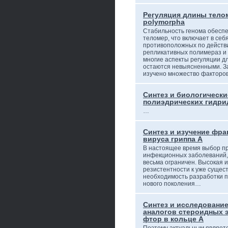
Регуляция длины тело
polymorpha
Стабильность генома обесп
теломер, что включает в себ
противоположных по действ
репликативных полимераз и 
многие аспекты регуляции д
остаются невыясненными. З
изучено множество фактор
Синтез и биологически
полиэдрических гидри
…
Синтез и изучение фр
вируса гриппа A
В настоящее время выбор п
инфекционных заболеваний,
весьма ограничен. Высокая 
резистентности к уже суще
необходимость разработки 
нового поколения…
Синтез и исследовани
аналогов стероидных 
фтор в кольце А