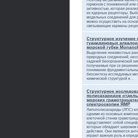
Поэтому актуальным являетс
гормонов с пониженной или
активностью, которая реали
их ядерные рецепторы. Выб
модельных соединений для 
можно осуществить на основа
связывающие карманы рец
Структурное изучение 
гуанидиновых алкалои
морской губки Monanch
Выделение неизвестных ран
природных соединений, несо
задачей биоорганической хим
получаемые при се решении,
понимание фундаментальных 
биосинтеза исследуемых мет
химической структурой и…
Структурное исследов
полисахаридов отдель
морских грамотрицате
спектроскопии ЯМР
Липополисахариды (ЛПС) ил
одними из основных компон
клеточной стенки грамотриц
представляют собой специф
которые обладают широким с
действия. Они являются ант
играют важную роль в опре