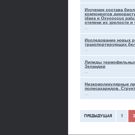
Изучение состава био
компонентов дикорастущ
idaea и Oxycoccus palu
степени их зрелости и
…
Исследование новых р
транспортирующих бе
…
Липиды термофильных
Зеландии
…
Низкомолекулярные п
полисахаридов. Структ
…
ПРЕДЫДУЩАЯ
1