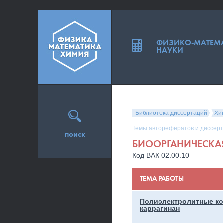
ФИЗИКО-МАТЕМ
НАУКИ
Библиотека диссертаций
Хи
Темы авторефератов и диссерт
поиск
БИООРГАНИЧЕСКА
Код ВАК 02.00.10
ТЕМА РАБОТЫ
Полиэлектролитные ко
каррагинан
…