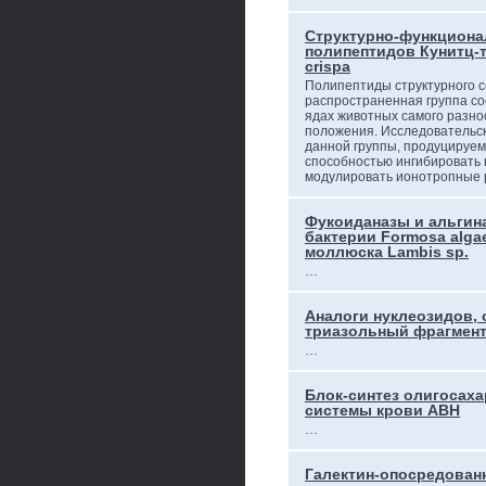
Структурно-функциона
полипептидов Кунитц-т
crispa
Полипептиды структурного с
распространенная группа с
ядах животных самого разно
положения. Исследовательс
данной группы, продуцируем
способностью ингибировать
модулировать ионотропные
Фукоиданазы и альгин
бактерии Formosa alga
моллюска Lambis sp.
…
Аналоги нуклеозидов, 
триазольный фрагмен
…
Блок-синтез олигосаха
системы крови ABH
…
Галектин-опосредован