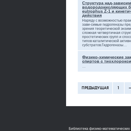
Структура над-зависи
водородокисляющих ба
eutrophus Z-1 и кинети
действия
Наряду с возможностью пра
зави-симые гидрогеназы пре
зрения теоретической энзим
сложная четвертичная струк
простетических групп и спос
типов каталитической актив
субстратов.Гидрогеназы…
Физико-химические за
спиртов с тиохлорокс
…
ПРЕДЫДУЩАЯ
1
Библиотека физико-математических 