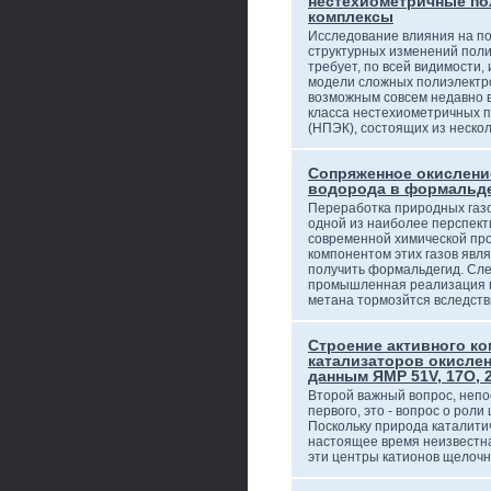
нестехиометричные п
комплексы
Исследование влияния на п
структурных изменений пол
требует, по всей видимости,
модели сложных полиэлектро
возможным совсем недавно в
класса нестехиометричных 
(НПЭК), состоящих из неско
Сопряженное окислени
водорода в формальд
Переработка природных газо
одной из наиболее перспек
современной химической п
компонентом этих газов явля
получить формальдегид. Сле
промышленная реализация 
метана тормозйтся вследст
Строение активного к
катализаторов окисле
данным ЯМР 51V, 17O, 2
Второй важный вопрос, неп
первого, это - вопрос о рол
Поскольку природа каталити
настоящее время неизвестна
эти центры катионов щелоч