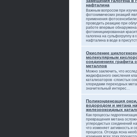
замещения галогена в
нафталина
Важным вопросом при изуче
фотохимических реакций яв
применения фотосенсибили
проводить реакцию при облу
работе впервые обнаружена
фотоинициированная краси
галогена на сульфогруппу в 
нафталина в воде в присутс
Окисление циклогексен
молекулярным кислор
соединениях графита 
металлов
Можно заключить, что иссле
жидкофазного окисления кла
катализаторов -слоистых со
хлоридами переходных мета
значительный интерес…
Поликонденсация окси
водородом и метана н
железооксидных катал
Как процессы гидрогенизации
превращения метана ослож
углеродистых соединений на
что изменяет активность и с
процесса. Отсюда ясна нео
изучения всех этих процессо