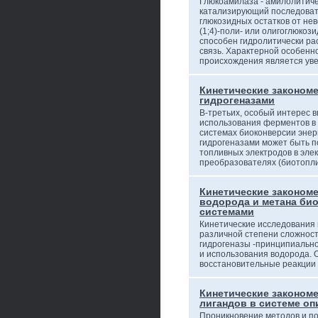
Глюкоамилаза - амилолитич
катализирующий последоват
глюкозидных остатков от не
(1;4)-поли- или олигоглюкоз
способен гидролитически ра
связь. Характерной особенн
происхождения является ув
Кинетические закономе
гидрогеназами
В-третьих, особый интерес 
использования ферментов в 
системах биоконверсии энер
гидрогеназами может быть п
топливных электродов в эле
преобразователях (биотоп
Кинетические законом
водорода и метана би
системами
Кинетические исследования 
различной степени сложност
гидрогеназы -принципиальн
и использования водорода. 
восстановительные реакции 
Кинетические законом
лигандов в системе о
Проникновение методов и по