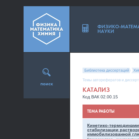
ФИЗИКО-МАТЕМ
НАУКИ
Библиотека диссертаций
Хи
Темы авторефератов и диссерт
поиск
КАТАЛИЗ
Код ВАК 02.00.15
ТЕМА РАБОТЫ
Кинетико-термодинами
стабилизации раствор
иммобилизованной гл