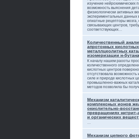
изучение нейрохимических п
возможность выяснения дет
физиологически активных ве
экспериментальных данных в
опиатные рецепторы мозга,
связывающих центров, требу
соответствующих…
Количественный анали
апротонных кислотных
металлцеолитных ката
изомеризации н-бутана
К началу нашем раооты про
количественного определени
кислотных центров поверхно
отсутствовала возможность
силе и природе кислотных ц
промышленно-важных катали
методов позволила бы полу
Механизм каталитичес
комплексных ионов желез
окислительно-восста
превращениях нитрит-
и органических вещес
…
Механизм цепного фот