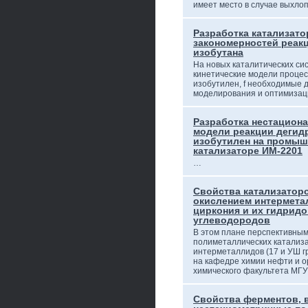
имеет место в случае выхло
Разработка катализато
закономерностей реак
изобутана
На новых каталитических си
кинетические модели процес
изобутилен, f необходимые 
моделирования и оптимиза
Разработка нестацион
модели реакции дегид
изобутилен на промы
катализаторе ИМ-2201
…
Свойства катализатор
окислением интермета
циркония и их гидрид
углеводородов
В этом плане перспективным
полиметаллических катализа
интерметаллидов (17 и УШ гру
на кафедре химии нефти и о
химического факультета МГУ
Свойства ферментов, 