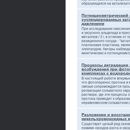
образующихся на катализа
Потенциометрический 
суспендированных кат
давлением
При исследовании окисления
и уксусного альдегида в при
металлов / 3 /, в отличие от
реакционного сосуда - "ката
платиновая пластинка, явл
электродом. Авторы наблюд
кинетических и потенциоме
Процессы деградации 
возбуждения при фото
комплексах с водород
В настоящей работе впервые
что фотоперенос протона в 
связью сопровождается про
релаксации сольватного окр
растворе, где эти процессы
протона приводит к образов
неравновесном сольватном о
Разложение и восстано
никельхромоксидных к
Существует целый ряд газо
помимо оксидов азота и окси