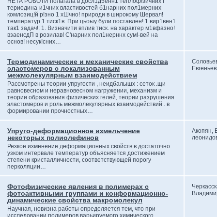
НЕТА РОБОТИ полагала в досл1д5енн1 теплоф!зичних I
териодина-и1чних властивостей б1нарних пол1мерних
комлозиц!й р!зно 1 хШчно! природи в широкому Шервал!
температур 1 тиск1в. При цьоыу були поставлен! 1 вир1вен1
так1 задач!: 1. Визначити вплив тиск. на характер м1вфазно!
взаенсдП в розилав! С'нарних пол1нерннх сум!-вей на
основ! несук!сних…
Термодинамические и механические свойства
Соловье
эластомеров с локализованным
Евгеньев
межмолекулярным взаимодействием
Рассмотрены теории упругости , неидбалышх : сеток .щи
равновесном и неравновесном нагружении, механизм и
теории образования физических гелей, теории разрушения
эластомеров и роль межмолекулярных взаимодействий . в
формировании прочностных…
Упруго-деформационное измельчение
Акопян, 
некоторых полиолефинов
леонидо
Резкое изменение деформационных свойств в достаточно
узком интервале температур объясняется достижением
степени кристалличности, соответствующей порогу
перколяции…
Фотофизические явления в полимерах с
Черкасск
фотоактивными группами и конформационно-
Владими
динамические свойства макромолекул
Научная, новизна работы определяется тем, что при
исследовании полимеров варьируемого химического