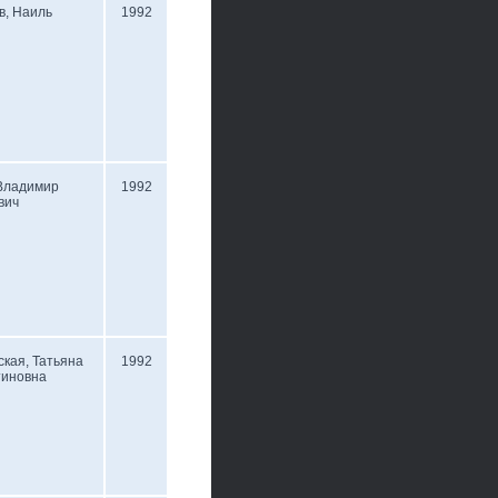
в, Наиль
1992
 Владимир
1992
вич
кая, Татьяна
1992
тиновна