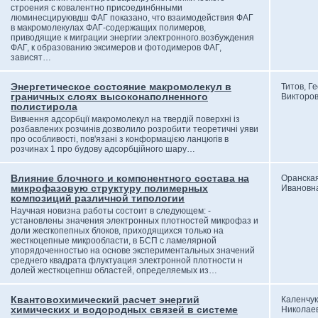
строения с ковалентно присоединбнными
люминесцируювдш ФАГ показано, что взаимодействия ФАГ
в макромолекулах ФАГ-содержащих полимеров,
приводящие к миграции энергии электронного.возбуждения
ФАГ, к образованию эксимеров и фотодимеров ФАГ,
зависят…
Энергетическое состояние макромолекул в
Титов, Г
граничных слоях высоконаполненного
Викторо
полистирола
Вивчення адсорбції макромолекул на твердій поверхні із
розбавлених розчинів дозволило розробити теоретичні уяви
про особливості, пов'язані з конформацією ланцюгів в
розчинах 1 про будову адсорбційного шару…
Влияние блочного и компонентного состава на
Оранская
микрофазовую структуру полимерных
Ивановн
композиций различной типологии
Научная новизна работы состоит в следующем: -
установлены значения электронных плотностей микрофаз и
доли жесгкопепных блоков, приходящихся только на
жесткоцепные микрообласти, в БСП с ламелярной
упорядоченностью на основе экспериментальных значений
среднего квадрата флуктуация электронной плотности н
долей жесткоцепнш областей, определяемых из…
Квантовохимический расчет энергий
Каленчук
химических и водородных связей в системе
Николае