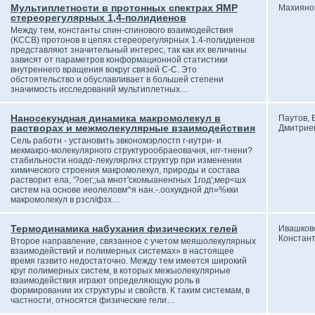
Мультиплетности в протонных спектрах ЯМР
Махияно
стереорегулярных 1,4-полидиенов
Между тем, константы спин-спинового взаимодействия
(КССВ) протонов в цепях стереорегулярных 1.4-полидиенов
представляют значительный интерес, так как их величины
зависят от параметров конформационной статистики
внутреннего вращения вокруг связей С-С. Это
обстоятельство и обуславливает в большей степени
значимость исследований мультиплетных…
Наносекундная динамика макромолекул в
Паутов,
растворах и межмолекулярные взаимодействия
Дмитрие
Сель работн - установить звкономэрлостп r-иутри- и
мекмакро-молекулярного структурообраеовачня, нгг-тнени?
стабильности ноадо-лекулярлнх структур при изменении
химического строения макромолекул, природы и состава
растворит ела, '?оег;;ьа мнот'скомыаненгных 1год';мер<шх
систем на основе иеолеловм^я нан.-.оохукдной дп»%кки
макромолекул в рзсл/фзх…
Термодинамика набухания физических гелей
Ивашковс
Констан
Второе направление, связанное с учетом меяшолекулярных
взаимодействий и полимерных системах» в настоящее
время газвито недостаточно. Между тем имеется широкий
круг полимерных систем, в которых межыолекулярные
взаимодействия играют определяющую роль в
формировании их структуры и свойств. К таким системам, в
частности, относятся физические гели…