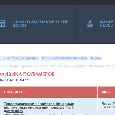
ФИЗИКО-МАТЕМАТИЧЕСКИЕ
ХИМИЧ
НАУКИ
НАУКИ
Библиотека диссертаций
Физико-математические науки
Физика
Темы авторефератов и диссертаций по физике из каталога библиотеки ФизМ
ФИЗИКА ПОЛИМЕРОВ
Код ВАК 01.04.19
ТЕМА РАБОТЫ
АВТОР
Теплофизические свойства бинарных
Ярема, Г
полимерных систем при повышенных
Евстахов
давлениях