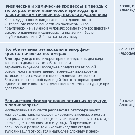
Физические и химические процессы в твердых
Хорин, 
телах различной химической природы при
Алексан
пластическом течении под высоким давлением
К началу данного исследования поведение такого
интересного класса веществ как полимеры было
практически не изучено в условиях совместного воздействия
высокого давления и сдвиговых на-прязений - было
опубликовано лишь 3-4 статьи на эту тему…
Колебательная релаксация в аморфно-
Забашта
кристаллических полимерах
Федосье
В литературе для полимеров принято ввделять два вида
теплового движения: колебательное и
термоактивируеыое,Последнее представляет собой
совокупность элементарных перемещений,каздое- из
которых сопровождается преодолением некоторого
барьера кинетической единицей.Частота перемещений
существенно снижается с уменьшением температуры ,и при
достаточно…
Реокинетика формирования сетчатых структур
Донской,
в полиизопрене
Алексан
Исследования в области реокииетика сеткообразуадих
композиций, направлешшо на изучение закономерностей
процессов сшивания в подтерши системах различного ота, з
настоящее время восх.'/а а:стуалъ;ы. В производстве
резиновых а резино-технических изделия стадия
вулгсаинзацпп относится к наиболее сложным и энер-