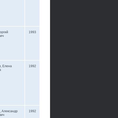
еоргий
1993
вич
, Елена
1992
а
, Александр
1992
вич