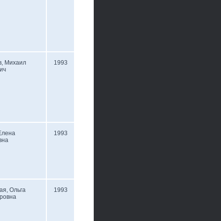
в, Михаил
1993
ич
Елена
1993
вна
ая, Ольга
1993
ровна