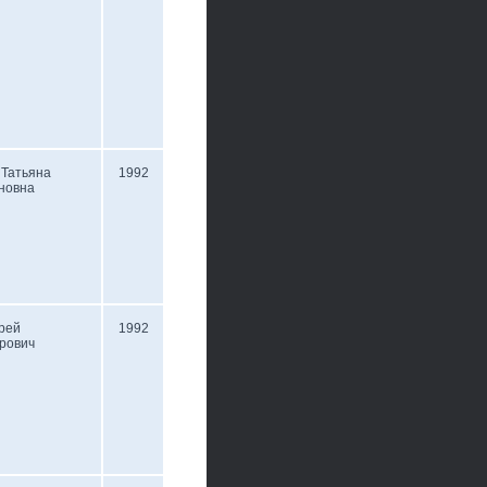
 Татьяна
1992
новна
рей
1992
рович