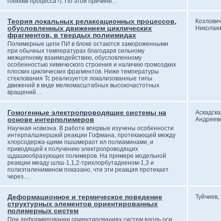
гоекхкм процесса?). По этой причине…
Теория локальных релаксационных процессов,
Козлович
обусловленных движением циклических
Николае
фрагментов, в твердых полиимидах
Полимерные цепи ПИ в блоке остаются замороженными
при обычных температурах благодаря сильному
межцепному взаимодействию, обусловленному
особенностью химического строения и наличию громоздких
плоских циклических фрагментов. Ниже температуры
стеклования Тс реализуется локализованные типы
движений в виде мелкомасштабных высокочастотных
вращений…
Гомогенные электропроводящие системы на
Аскадска
основе интерполимеров
Андреев
Научная новизна. В работе впервые изучены особенности
интерпалшяершюй реакции Гофмана, протекающей между
хлорсодержа-щими пшшмераот ил полиаминами, и
приводящей к получению электропроводящих
щдашюобразующих полимеров. На примере модельной
реакции меаду шлш-1,1,2-трихлорбутадиеном-1,3 и
полиэтиленимином показано, чти эти реакция протекает
через…
Деформационное и термическое поведение
Туйчиев
структурных элементов ориентированных
полимерных систем
При деформировании ориентированиях систем вдоль оси