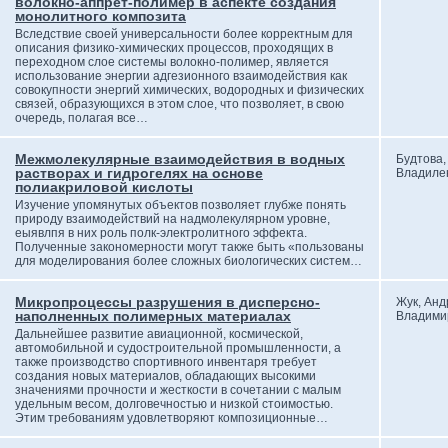
волокно-аппрет-полимер в аспекте создания
монолитного композита
Вследствие своей универсальности более корректным для
описания физико-химических процессов, проходящих в
переходном слое системы волокно-полимер, является
использование энергии адгезионного взаимодействия как
совокупности энергий химических, водородных и физических
связей, образующихся в этом слое, что позволяет, в свою
очередь, полагая все…
Межмолекулярные взаимодействия в водных
Будтова,
растворах и гидрогелях на основе
Владиле
полиакриловой кислоты
Изучение упомянутых объектов позволяет глубже понять
природу взаимодействий на надмолекулярном уровне,
еыявлпя в них роль полк-электролитного эффекта.
Полученные закономерности могут также быть «пользованы
для моделирования более сложных биологических систем…
Микропроцессы разрушения в дисперсно-
Жук, Анд
наполненных полимерных материалах
Владими
Дальнейшее развитие авиационной, космической,
автомобильной и судостроительной промышленности, а
также производство спортивного инвентаря требует
создания новых материалов, обладающих высокими
значениями прочности и жесткости в сочетании с малым
удельным весом, долговечностью и низкой стоимостью.
Этим требованиям удовлетворяют композиционные…