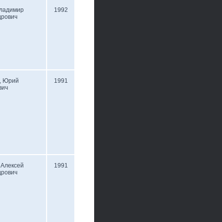
Владимир
1992
дрович
, Юрий
1991
вич
 Алексей
1991
дрович