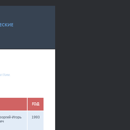
ЕСКИЕ
атХим.
ГОД
еоргий-Игорь
1993
ич