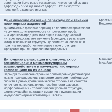
ориентации было ракое устаковлазо, что основной вклад в
дефорэод» об-эазца гноен? дефор:131?1л смор^ггсс
прослое!?, а кристаллиты, как…
Динамические фазовые переходы при течении
Брестки
полимерных жидкостей
Владими
Динамические фазовые переходы в полимерах практически
не ;зученм, хотя возможность их протекания проф.
С.Я.Френкель пред-¡казывал еще в 1966 году. Особый
интерес представляет изучение [ереходоз, в результате
которых возникают структуры, далекие от «вновесных. В
практике переработки полимеров такие структуры
'бразуются при .генерировании продольных…
Дипольная релаксация в олигомерах со
Машьяно
специфическим межмолекулярным
Михайло
взаимодействием и каучука-олигомерных
композициях на их основе
Варьируя химическое строение олигомеров-модификаторов
можно получать резины с широким спектром необходимых
свойств. Однако, кроме химического строения на свойства
конечного материала влияют особенности фазовых,
морфологических и топологических уровней структуры,
формирующейся на стадии смеаения и вулканизации
каучук-олигомерных композиций. В связи…