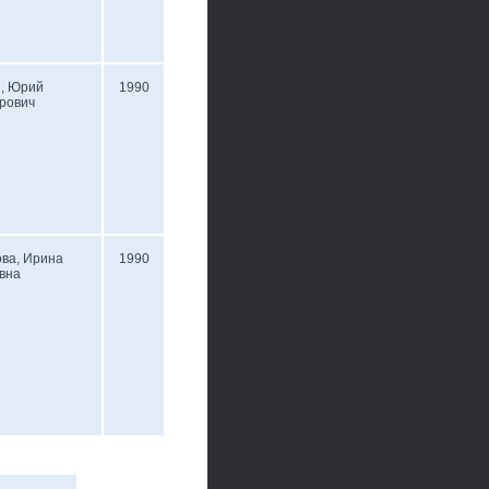
н, Юрий
1990
рович
ва, Ирина
1990
вна