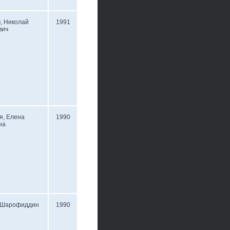
, Николай
1991
вич
я, Елена
1990
на
, Шарофиддин
1990